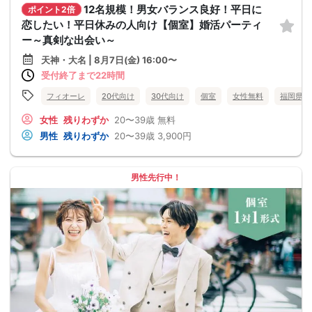
12名規模！男女バランス良好！平日に
ポイント2倍
恋したい！平日休みの人向け【個室】婚活パーティ
ー～真剣な出会い～
天神・大名 | 8月7日(金) 16:00〜
受付終了まで22時間
フィオーレ
20代向け
30代向け
個室
女性無料
福岡県
女性
残りわずか
20〜39歳
無料
男性
残りわずか
20〜39歳
3,900円
男性先行中！