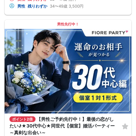
男性
残りわずか
34〜49歳
3,500円
男性先行中！
【男性ご予約先行中！】最後の恋がし
ポイント2倍
たい♪★30代中心★同世代【個室】婚活パーティー
～真剣な出会い～