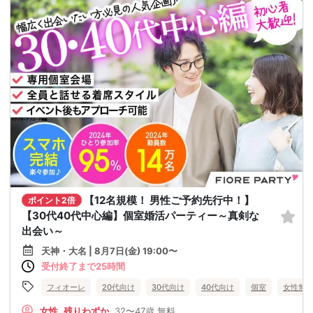
【12名規模！ 男性ご予約先行中！】
ポイント2倍
【30代40代中心編】個室婚活パーティー～真剣な
出会い～
天神・大名 | 8月7日(金) 19:00〜
受付終了まで25時間
フィオーレ
20代向け
30代向け
40代向け
個室
女性無
女性
残りわずか
32〜47歳
無料