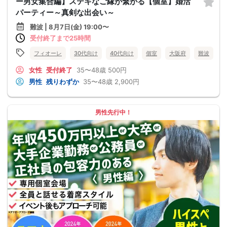
ー男女集合編】ステキなご縁が繋がる【個室】婚活
パーティー～真剣な出会い～
難波 | 8月7日(金) 19:00〜
受付終了まで25時間
フィオーレ
30代向け
40代向け
個室
大阪府
難波
女性
受付終了
35〜48歳
500円
男性
残りわずか
35〜48歳
2,900円
男性先行中！