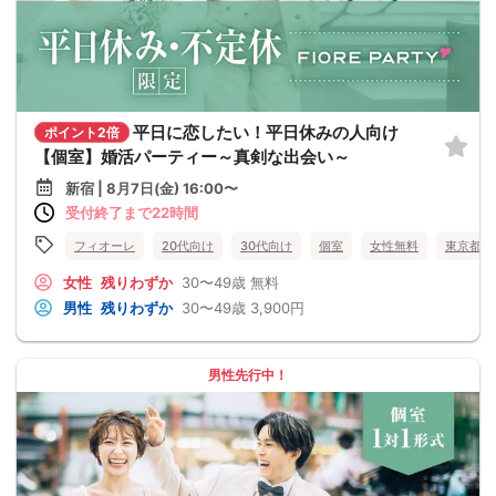
平日に恋したい！平日休みの人向け
ポイント2倍
【個室】婚活パーティー～真剣な出会い～
新宿 | 8月7日(金) 16:00〜
受付終了まで22時間
フィオーレ
20代向け
30代向け
個室
女性無料
東京都
女性
残りわずか
30〜49歳
無料
男性
残りわずか
30〜49歳
3,900円
男性先行中！