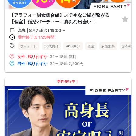
【アラフォー男女集合編】ステキなご縁が繋がる
【個室】婚活パーティー～真剣な出会い～
烏丸 | 8月7日(金) 19:00〜
受付終了まで25時間
フィオーレ
30代向け
40代向け
個室
女性無料
京都府
女性
残りわずか
35〜48歳
無料
男性
残りわずか
35〜48歳
2,900円
男性先行中！