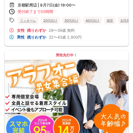
京都駅周辺 | 8月7日(金) 19:00〜
受付終了まで25時間
フィオーレ
20代向け
30代向け
40代向け
個室
女性無
女性
残りわずか
28〜39歳
無料
男性
残りわずか
32〜43歳
2,900円
男性先行中！