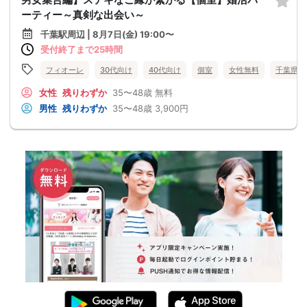
ーティー～真剣な出会い～
千葉駅周辺 | 8月7日(金) 19:00〜
受付終了まで25時間
フィオーレ
30代向け
40代向け
個室
女性無料
千葉県
女性
残りわずか
35〜48歳
無料
男性
残りわずか
35〜48歳
3,900円