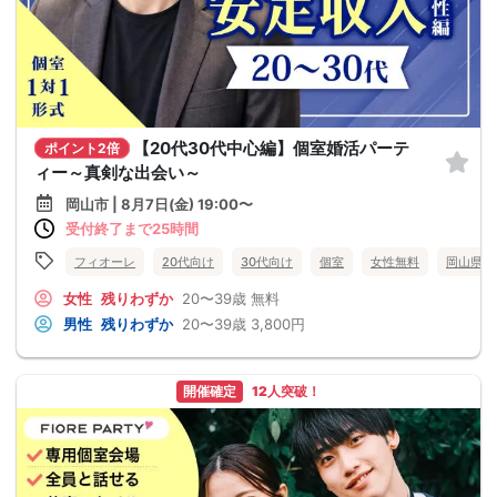
【20代30代中心編】個室婚活パーテ
ポイント2倍
ィー～真剣な出会い～
岡山市 | 8月7日(金) 19:00〜
受付終了まで25時間
フィオーレ
20代向け
30代向け
個室
女性無料
岡山県
女性
残りわずか
20〜39歳
無料
男性
残りわずか
20〜39歳
3,800円
開催確定
12人突破！