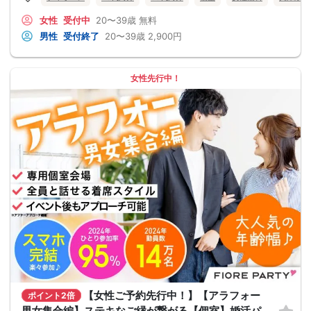
女性
受付中
20〜39歳
無料
男性
受付終了
20〜39歳
2,900円
女性先行中！
【女性ご予約先行中！】【アラフォー
ポイント2倍
男女集合編】ステキなご縁が繋がる【個室】婚活パ