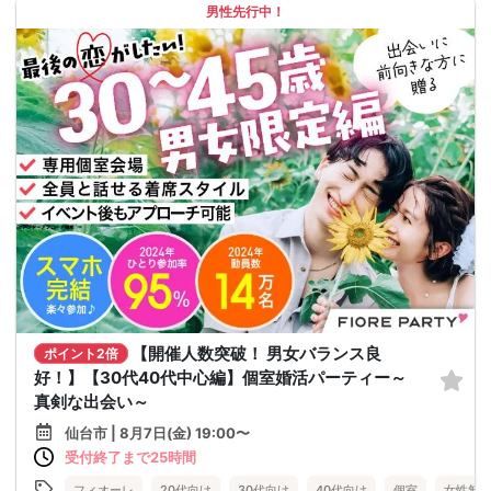
男性先行中！
【開催人数突破！ 男女バランス良
ポイント2倍
好！】【30代40代中心編】個室婚活パーティー～
真剣な出会い～
仙台市 | 8月7日(金) 19:00〜
受付終了まで25時間
フィオーレ
20代向け
30代向け
40代向け
個室
女性無