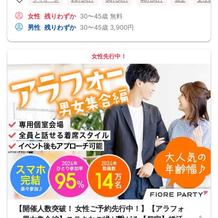
女性
残りわずか
30〜45歳
無料
男性
残りわずか
30〜45歳
3,900円
女性先行中！
【開催人数突破！ 女性ご予約先行中！】【アラフォ