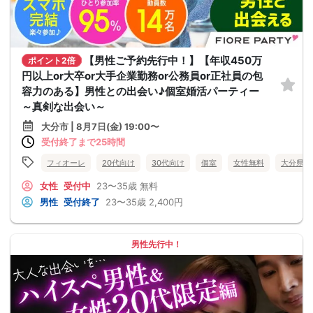
【男性ご予約先行中！】【年収450万
ポイント2倍
円以上or大卒or大手企業勤務or公務員or正社員の包
容力のある】男性との出会い♪個室婚活パーティー
～真剣な出会い～
大分市 | 8月7日(金) 19:00〜
受付終了まで25時間
フィオーレ
20代向け
30代向け
個室
女性無料
大分県
女性
受付中
23〜35歳
無料
男性
受付終了
23〜35歳
2,400円
男性先行中！