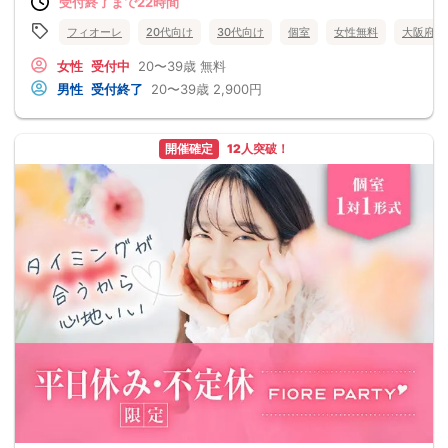
受付終了まで22時間
フィオーレ
20代向け
30代向け
個室
女性無料
大阪府
女性
受付中
20〜39歳
無料
男性
受付終了
20〜39歳
2,900円
開催確定
12人突破！