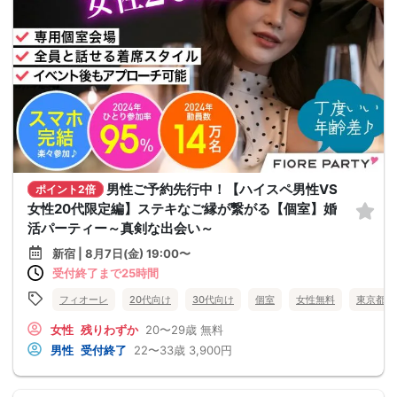
男性ご予約先行中！【ハイスペ男性VS
ポイント2倍
女性20代限定編】ステキなご縁が繋がる【個室】婚
活パーティー～真剣な出会い～
新宿 | 8月7日(金) 19:00〜
受付終了まで25時間
フィオーレ
20代向け
30代向け
個室
女性無料
東京都
女性
残りわずか
20〜29歳
無料
男性
受付終了
22〜33歳
3,900円