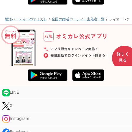
婚活パーティーのオミカレ
全国の婚活パーティー主催者一覧
フィオーレの
LINE
X
Instagram
Facebook