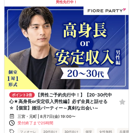
男性先行中！
【男性ご予約先行中！】【20･30代中
ポイント2倍
心★高身長or安定収入男性編】必ず全員と話せる
☆【個室】婚活パーティー～真剣な出会い～
三宮・元町 | 8月7日(金) 19:00〜
受付終了まで25時間
フィオーレ
20代向け
30代向け
個室
女性無料
兵庫県