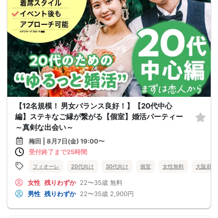
【12名規模！ 男女バランス良好！】【20代中心
編】ステキなご縁が繋がる【個室】婚活パーティー
～真剣な出会い～
梅田 | 8月7日(金) 19:00〜
受付終了まで25時間
フィオーレ
20代向け
30代向け
個室
女性無料
大阪府
女性
残りわずか
22〜35歳
無料
男性
残りわずか
22〜35歳
2,900円