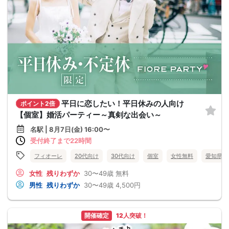
平日に恋したい！平日休みの人向け
ポイント2倍
【個室】婚活パーティー～真剣な出会い～
名駅 | 8月7日(金) 16:00〜
受付終了まで22時間
フィオーレ
20代向け
30代向け
個室
女性無料
愛知県
女性
残りわずか
30〜49歳
無料
男性
残りわずか
30〜49歳
4,500円
開催確定
12人突破！