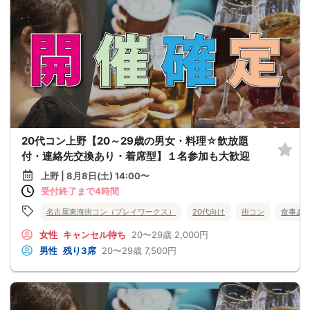
20代コン上野【20～29歳の男女・料理☆飲放題
付・連絡先交換あり・着席型】１名参加も大歓迎
上野 | 8月8日(土) 14:00〜
受付終了まで4時間
名古屋東海街コン（プレイワークス）
20代向け
街コン
食事あ
女性
キャンセル待ち
20〜29歳
2,000円
男性
残り3席
20〜29歳
7,500円