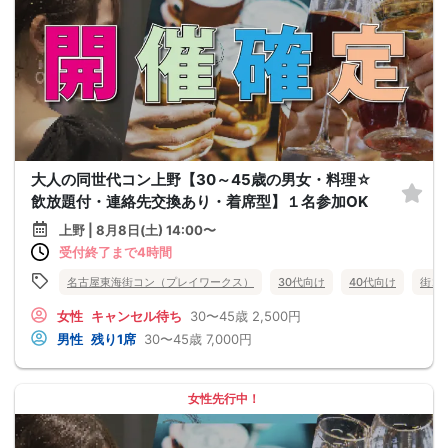
大人の同世代コン上野【30～45歳の男女・料理☆
飲放題付・連絡先交換あり・着席型】１名参加OK
上野 | 8月8日(土) 14:00〜
受付終了まで4時間
名古屋東海街コン（プレイワークス）
30代向け
40代向け
街コ
女性
キャンセル待ち
30〜45歳
2,500円
男性
残り1席
30〜45歳
7,000円
女性先行中！