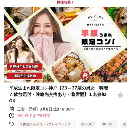
男性急募！
平成生まれ限定コン神戸【20～37歳の男女・料理
☆飲放題付・連絡先交換あり・着席型】１名参加
OK
三宮・元町 | 8月8日(土) 16:00〜
受付終了まで6時間
名古屋東海街コン（プレイワークス）
20代向け
30代向け
街コ