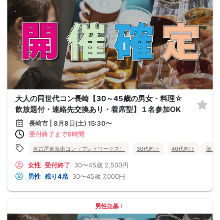
大人の同世代コン長崎【30～45歳の男女・料理☆
飲放題付・連絡先交換あり・着席型】１名参加OK
長崎市 | 8月8日(土) 15:30〜
受付終了まで6時間
名古屋東海街コン（プレイワークス）
30代向け
40代向け
街コ
女性
受付終了
30〜45歳
2,500円
男性
残り4席
30〜45歳
7,000円
男性急募！