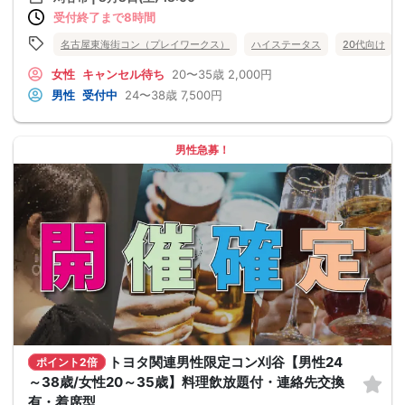
受付終了まで8時間
名古屋東海街コン（プレイワークス）
ハイステータス
20代向け
女性
キャンセル待ち
20〜35歳
2,000円
男性
受付中
24〜38歳
7,500円
男性急募！
トヨタ関連男性限定コン刈谷【男性24
ポイント2倍
～38歳/女性20～35歳】料理飲放題付・連絡先交換
有・着席型