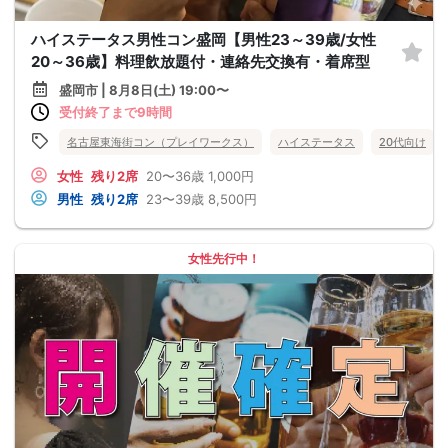
ハイステータス男性コン盛岡【男性23～39歳/女性
20～36歳】料理飲放題付・連絡先交換有・着席型
盛岡市 | 8月8日(土) 19:00〜
受付終了まで9時間
名古屋東海街コン（プレイワークス）
ハイステータス
20代向け
女性
残り2席
20〜36歳
1,000円
男性
残り2席
23〜39歳
8,500円
女性先行中！