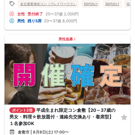
名古屋東海街コン（プレイワークス）
20代向け
30代向け
街コ
女性
受付終了
20〜37歳
2,000円
男性
残り5席
20〜37歳
8,000円
男性急募！
平成生まれ限定コン倉敷【20～37歳の
ポイント2倍
男女・料理☆飲放題付・連絡先交換あり・着席型】
１名参加OK
倉敷市 | 8月8日(土) 17:00〜