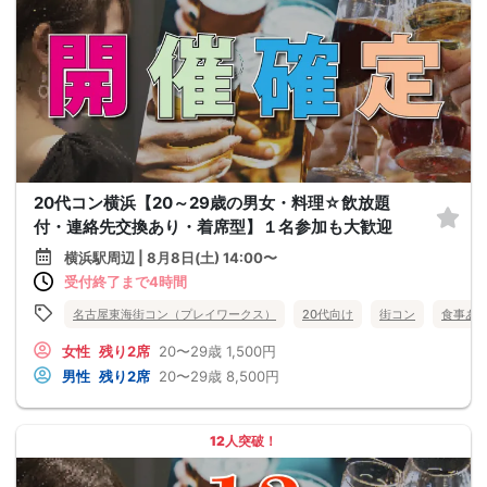
20代コン横浜【20～29歳の男女・料理☆飲放題
付・連絡先交換あり・着席型】１名参加も大歓迎
横浜駅周辺 | 8月8日(土) 14:00〜
受付終了まで4時間
名古屋東海街コン（プレイワークス）
20代向け
街コン
食事あ
女性
残り2席
20〜29歳
1,500円
男性
残り2席
20〜29歳
8,500円
12人突破！