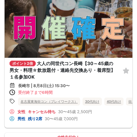
大人の同世代コン長崎【30～45歳の
ポイント2倍
男女・料理☆飲放題付・連絡先交換あり・着席型】
１名参加OK
長崎市 | 8月8日(土) 15:30〜
受付終了まで6時間
名古屋東海街コン（プレイワークス）
30代向け
40代向け
街コ
女性
キャンセル待ち
30〜45歳
2,500円
男性
残り2席
30〜45歳
7,000円