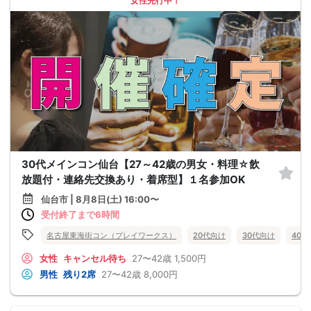
女性先行中！
30代メインコン仙台【27～42歳の男女・料理☆飲
放題付・連絡先交換あり・着席型】１名参加OK
仙台市 | 8月8日(土) 16:00〜
受付終了まで6時間
名古屋東海街コン（プレイワークス）
20代向け
30代向け
40
女性
キャンセル待ち
27〜42歳
1,500円
男性
残り2席
27〜42歳
8,000円