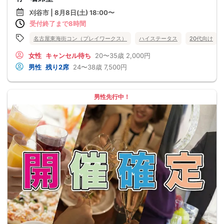
刈谷市 | 8月8日(土) 18:00〜
受付終了まで8時間
名古屋東海街コン（プレイワークス）
ハイステータス
20代向け
女性
キャンセル待ち
20〜35歳
2,000円
男性
残り2席
24〜38歳
7,500円
男性先行中！