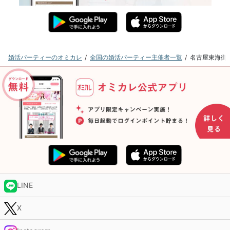
婚活パーティーのオミカレ
全国の婚活パーティー主催者一覧
名古屋東海街
LINE
X