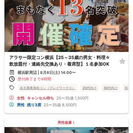
アラサー限定コン横浜【25～35歳の男女・料理☆
飲放題付・連絡先交換あり・着席型】１名参加OK
横浜駅周辺 | 8月8日(土) 14:00〜
受付終了まで4時間
名古屋東海街コン（プレイワークス）
20代向け
30代向け
街コ
女性
キャンセル待ち
25〜35歳
1,500円
男性
残り3席
25〜35歳
8,500円
男性急募！