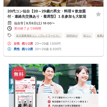
20代コン仙台【20～29歳の男女・料理☆飲放題
付・連絡先交換あり・着席型】１名参加も大歓迎
仙台市 | 8月8日(土) 19:00〜
受付終了まで9時間
名古屋東海街コン（プレイワークス）
20代向け
街コン
食事あ
女性
残り2席
20〜29歳
1,500円
男性
残り2席
20〜29歳
8,500円