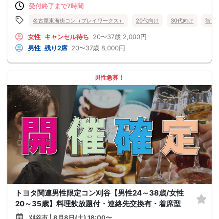
受付終了まで7時間
名古屋東海街コン（プレイワークス）
20代向け
30代向け
街コ
女性
キャンセル待ち
20〜37歳
2,000円
男性
残り2席
20〜37歳
8,000円
男性急募！
トヨタ関連男性限定コン刈谷【男性24～38歳/女性
20～35歳】料理飲放題付・連絡先交換有・着席型
刈谷市 | 8月8日(土) 18:00〜