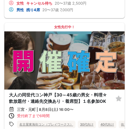
女性
キャンセル待ち
20〜37歳
2,500円
男性
残り4席
20〜37歳
7,000円
女性先行中！
大人の同世代コン神戸【30～45歳の男女・料理☆
飲放題付・連絡先交換あり・着席型】１名参加OK
三宮・元町 | 8月8日(土) 16:00〜
受付終了まで6時間
名古屋東海街コン（プレイワークス）
30代向け
40代向け
街コ