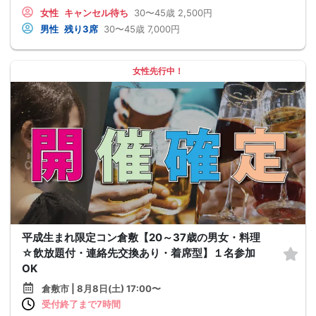
女性
キャンセル待ち
30〜45歳
2,500円
男性
残り3席
30〜45歳
7,000円
女性先行中！
平成生まれ限定コン倉敷【20～37歳の男女・料理
☆飲放題付・連絡先交換あり・着席型】１名参加
OK
倉敷市 | 8月8日(土) 17:00〜
受付終了まで7時間