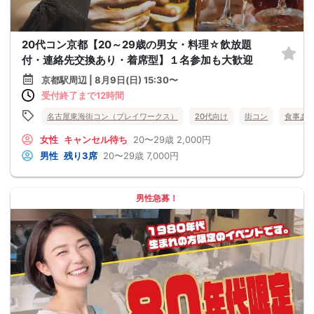
20代コン京都【20～29歳の男女・料理☆飲放題
付・連絡先交換あり・着席型】１名参加も大歓迎
京都駅周辺 | 8月9日(日) 15:30〜
受付終了まで12時間
名古屋東海街コン（プレイワークス）
20代向け
街コン
食事あ
女性
キャンセル待ち
20〜29歳
2,000円
男性
残り3席
20〜29歳
7,000円
男性急募！