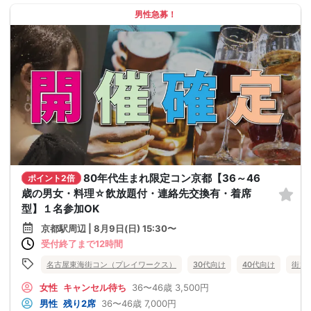
男性急募！
80年代生まれ限定コン京都【36～46
ポイント2倍
歳の男女・料理☆飲放題付・連絡先交換有・着席
型】１名参加OK
京都駅周辺 | 8月9日(日) 15:30〜
受付終了まで12時間
名古屋東海街コン（プレイワークス）
30代向け
40代向け
街コ
女性
キャンセル待ち
36〜46歳
3,500円
男性
残り2席
36〜46歳
7,000円