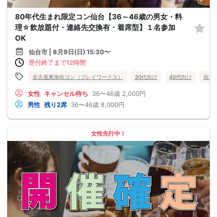
80年代生まれ限定コン仙台【36～46歳の男女・料
理☆飲放題付・連絡先交換有・着席型】１名参加
OK
仙台市 | 8月9日(日) 15:30〜
受付終了まで12時間
名古屋東海街コン（プレイワークス）
30代向け
40代向け
街コ
女性
キャンセル待ち
36〜46歳
2,000円
男性
残り2席
36〜46歳
8,000円
女性先行中！