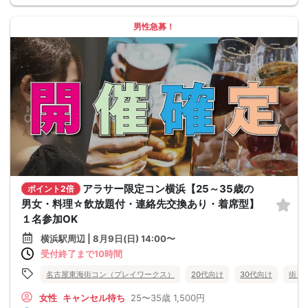
男性急募！
アラサー限定コン横浜【25～35歳の
ポイント2倍
男女・料理☆飲放題付・連絡先交換あり・着席型】
１名参加OK
横浜駅周辺 | 8月9日(日) 14:00〜
受付終了まで10時間
名古屋東海街コン（プレイワークス）
20代向け
30代向け
街コ
女性
キャンセル待ち
25〜35歳
1,500円