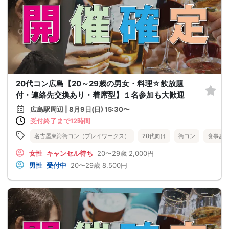
20代コン広島【20～29歳の男女・料理☆飲放題
付・連絡先交換あり・着席型】１名参加も大歓迎
広島駅周辺 | 8月9日(日) 15:30〜
受付終了まで12時間
名古屋東海街コン（プレイワークス）
20代向け
街コン
食事あ
女性
キャンセル待ち
20〜29歳
2,000円
男性
受付中
20〜29歳
8,500円