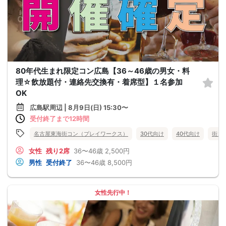
80年代生まれ限定コン広島【36～46歳の男女・料
理☆飲放題付・連絡先交換有・着席型】１名参加
OK
広島駅周辺 | 8月9日(日) 15:30〜
受付終了まで12時間
名古屋東海街コン（プレイワークス）
30代向け
40代向け
街コ
女性
残り2席
36〜46歳
2,500円
男性
受付終了
36〜46歳
8,500円
女性先行中！