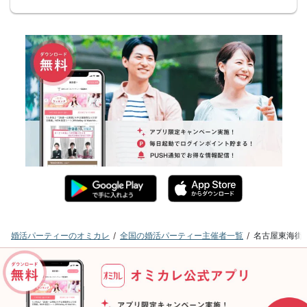
婚活パーティーのオミカレ
全国の婚活パーティー主催者一覧
名古屋東海街