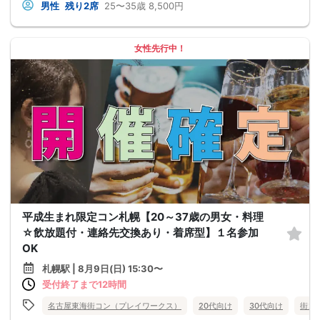
男性
残り2席
25〜35歳
8,500円
女性先行中！
平成生まれ限定コン札幌【20～37歳の男女・料理
☆飲放題付・連絡先交換あり・着席型】１名参加
OK
札幌駅 | 8月9日(日) 15:30〜
受付終了まで12時間
名古屋東海街コン（プレイワークス）
20代向け
30代向け
街コ