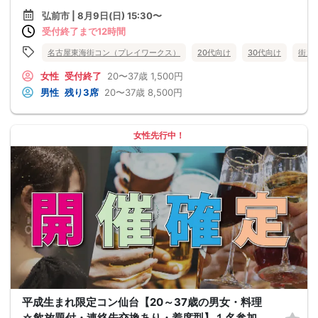
弘前市 | 8月9日(日) 15:30〜
受付終了まで12時間
名古屋東海街コン（プレイワークス）
20代向け
30代向け
街コ
女性
受付終了
20〜37歳
1,500円
男性
残り3席
20〜37歳
8,500円
女性先行中！
平成生まれ限定コン仙台【20～37歳の男女・料理
☆飲放題付・連絡先交換あり・着席型】１名参加