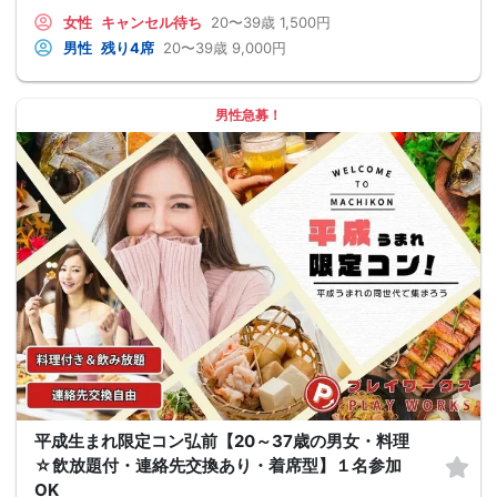
女性
キャンセル待ち
20〜39歳
1,500円
男性
残り4席
20〜39歳
9,000円
男性急募！
平成生まれ限定コン弘前【20～37歳の男女・料理
☆飲放題付・連絡先交換あり・着席型】１名参加
OK