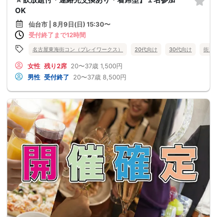
OK
仙台市 | 8月9日(日) 15:30〜
受付終了まで12時間
名古屋東海街コン（プレイワークス）
20代向け
30代向け
街コ
女性
残り2席
20〜37歳
1,500円
男性
受付終了
20〜37歳
8,500円