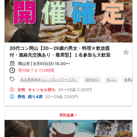
20代コン岡山【20～29歳の男女・料理☆飲放題
付・連絡先交換あり・着席型】１名参加も大歓迎
岡山市 | 8月9日(日) 15:30〜
受付終了まで12時間
名古屋東海街コン（プレイワークス）
20代向け
街コン
食事あ
女性
キャンセル待ち
20〜29歳
2,000円
男性
残り4席
20〜29歳
7,500円
男性急募！