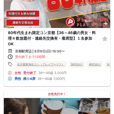
80年代生まれ限定コン京都【36～46歳の男女・料
理☆飲放題付・連絡先交換有・着席型】１名参加
OK
京都駅周辺 | 8月9日(日) 15:30〜
受付終了まで12時間
名古屋東海街コン（プレイワークス）
30代向け
40代向け
街コ
女性
受付終了
36〜46歳
3,500円
男性
残り4席
36〜46歳
7,000円
女性先行中！