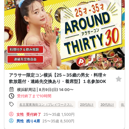
アラサー限定コン横浜【25～35歳の男女・料理☆
飲放題付・連絡先交換あり・着席型】１名参加OK
横浜駅周辺 | 8月9日(日) 14:00〜
受付終了まで10時間
名古屋東海街コン（プレイワークス）
20代向け
30代向け
街コ
女性
受付終了
25〜35歳
1,500円
男性
残り4席
25〜35歳
8,500円