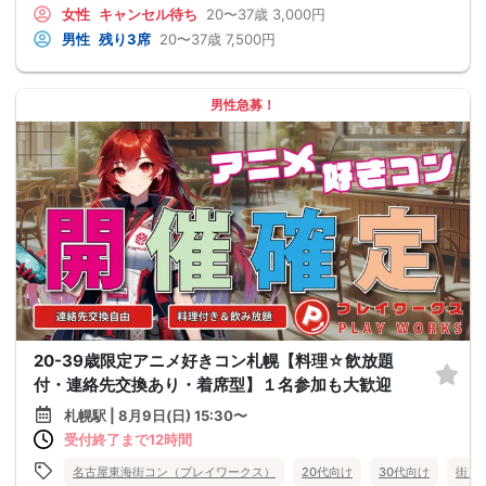
女性
キャンセル待ち
20〜37歳
3,000円
男性
残り3席
20〜37歳
7,500円
男性急募！
20-39歳限定アニメ好きコン札幌【料理☆飲放題
付・連絡先交換あり・着席型】１名参加も大歓迎
札幌駅 | 8月9日(日) 15:30〜
受付終了まで12時間
名古屋東海街コン（プレイワークス）
20代向け
30代向け
街コ