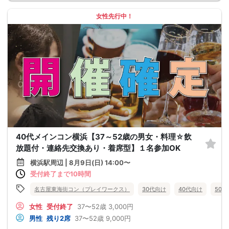
女性先行中！
40代メインコン横浜【37～52歳の男女・料理☆飲
放題付・連絡先交換あり・着席型】１名参加OK
横浜駅周辺 | 8月9日(日) 14:00〜
受付終了まで10時間
名古屋東海街コン（プレイワークス）
30代向け
40代向け
50
女性
受付終了
37〜52歳
3,000円
男性
残り2席
37〜52歳
9,000円