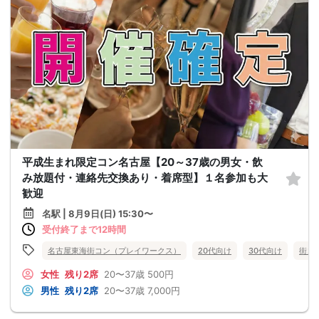
平成生まれ限定コン名古屋【20～37歳の男女・飲
み放題付・連絡先交換あり・着席型】１名参加も大
歓迎
名駅 | 8月9日(日) 15:30〜
受付終了まで12時間
名古屋東海街コン（プレイワークス）
20代向け
30代向け
街コ
女性
残り2席
20〜37歳
500円
男性
残り2席
20〜37歳
7,000円