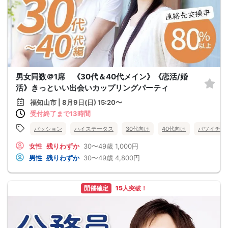
男女同数＠1席 《30代＆40代メイン》《恋活/婚
活》きっといい出会いカップリングパーティ
福知山市 | 8月9日(日) 15:20〜
受付終了まで13時間
パッション
ハイステータス
30代向け
40代向け
バツイチ・
女性
残りわずか
30〜49歳
1,000円
男性
残りわずか
30〜49歳
4,800円
開催確定
15人突破！