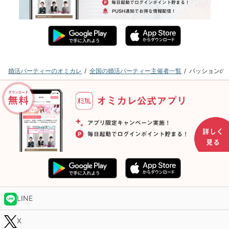
婚活パーティーのオミカレ
全国の婚活パーティー主催者一覧
パッションの
LINE
X