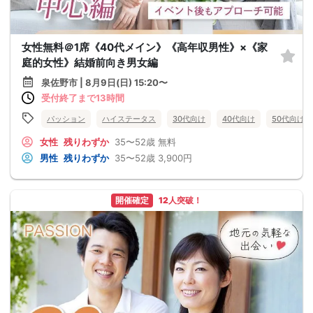
女性無料＠1席《40代メイン》《高年収男性》×《家
庭的女性》結婚前向き男女編
泉佐野市 | 8月9日(日) 15:20〜
受付終了まで13時間
パッション
ハイステータス
30代向け
40代向け
50代向け
女性
残りわずか
35〜52歳
無料
男性
残りわずか
35〜52歳
3,900円
開催確定
12人突破！