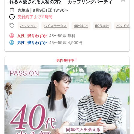
れる＆愛される人柄の方》 カップリングパーティ
丸亀市 | 8月9日(日) 13:30〜
受付終了まで11時間
パッション
ハイステータス
40代向け
50代向け
バツイチ・
女性
残りわずか
45〜59歳
無料
男性
残りわずか
45〜59歳
4,900円
男性先行中！