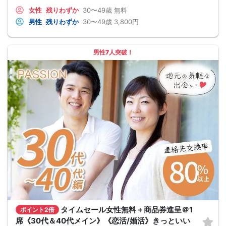
女性
残りわずか
30〜49歳
無料
男性
残りわずか
30〜49歳
3,800円
男性7人突破！
タイムセール女性無料＋商品券進呈＠1
ポイント2倍
席《30代＆40代メイン》《恋活/婚活》きっといい