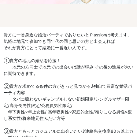
貴方に一番身近な婚活パーティでありたいとＰassionは考えます。
気軽に地元で参加でき同年代の同じ思いの方と出会えれば
それが貴方にとって結婚に一番近い人です。
①貴方の地元の婚活を応援！
地元の方同士で地元での出会いは話が弾み その後の進展が大い
に期待できます。
②貴方が求めてる条件の方がきっと見つかる♪独自で豊富な婚活パ
ーティ内容
タバコ吸わないギャンブルしない初婚限定/シングルマザー限
定/高身長男性限定/公務員男性限定/
年下男性×年上女性/ 高年収男性×家庭的女性/頼りになる男性×癒
し系女性/将来地元住みたい方等
③貴方ともっとカジュアルに出会いたい♪連絡先交換率80％以上カ