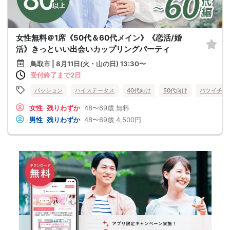
女性無料＠1席《50代＆60代メイン》《恋活/婚
活》きっといい出会いカップリングパーティ
鳥取市 | 8月11日(火・山の日) 13:30〜
受付終了まで2日
パッション
ハイステータス
40代向け
50代向け
バツイチ・
女性
残りわずか
48〜69歳
無料
男性
残りわずか
48〜69歳
4,500円