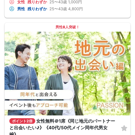
女性
残りわずか
25〜43歳
1,000円
男性
残りわずか
25〜43歳
4,800円
男性8人突破！
女性無料＠1席《同じ地元のパートナー
ポイント2倍
と出会いたい♪》《40代/50代メイン同年代男女
編》