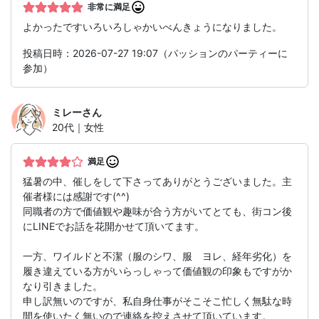
非常に満足
よかったですいろいろしゃかいべんきょうになりました。
投稿日時：2026-07-27 19:07（パッションのパーティーに
参加）
ミレー
さん
20代｜女性
満足
猛暑の中、催しをして下さってありがとうございました。主
催者様には感謝です(^^)
同職者の方で価値観や趣味が合う方がいてとても、街コン後
にLINEでお話を花開かせて頂いてます。
一方、ワイルドと不潔（服のシワ、服 ヨレ、経年劣化）を
履き違えている方がいらっしゃって価値観の印象もですがか
なり引きました。
申し訳無いのですが、私自身仕事がそこそこ忙しく無駄な時
間を使いたく無いので連絡を控えさせて頂いています。