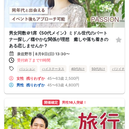
男女同数＠1席《50代メイン》ミドル世代のパート
ナー探し／穏やかな関係が理想 癒しや落ち着きの
ある恋しませんか？
泉佐野市 | 8月9日(日) 13:30〜
受付終了まで11時間
パッション
ハイステータス
40代向け
50代向け
バツイチ・
女性
残りわずか
45〜63歳
2,500円
男性
残りわずか
45〜63歳
4,800円
開催確定
男性16人突破！