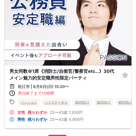
男女同数＠1席《消防士/自衛官/警察官etc…》30代
メイン魅力的安定職男性限定パーティ
松江市 | 8月9日(日) 15:20〜
受付終了まで13時間
パッション
ハイステータス
20代向け
30代向け
40代向け
女性
残りわずか
25〜43歳
1,500円
男性
残りわずか
25〜43歳
4,900円