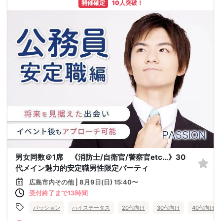
開催確定
10人突破！
男女同数＠1席 《消防士/自衛官/警察官etc…》30
代メイン魅力的安定職男性限定パーティ
広島市内その他 | 8月9日(日) 15:40〜
受付終了まで13時間
パッション
ハイステータス
20代向け
30代向け
40代向け