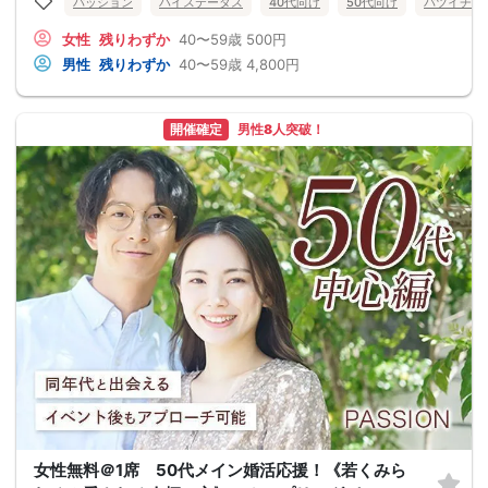
パッション
ハイステータス
40代向け
50代向け
バツイチ・
女性
残りわずか
40〜59歳
500円
男性
残りわずか
40〜59歳
4,800円
開催確定
男性8人突破！
女性無料＠1席 50代メイン婚活応援！《若くみら