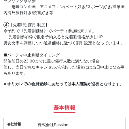
ップリング茶話会
趣味コン企画 アニメファン/ペット好き/スポーツ好き/温泉国
内海外旅行好き/読書好き等
④【先着特別割引制度】
今予約で《先着割価格》でパーティ参加出来ます。
先着割参加枠で数名予約入ると先着割価格が少しUP
男女比率を調整しつつ通常価格に近づく割引設定となっています。
■パーティ中止判断タイミング
開催前日の23:00までに最少催行人数に満たない場合
但し、当日で急なキャンセルががあった場合には当日中止になる事
もあります。
※オミカレでの会員登録にあたっては本人確認が必要となります。
基本情報
会社情報
株式会社Passion