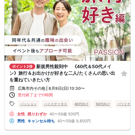
新規男性殺到中 《40代＆50代メイ
ポイント2倍
ン》旅行＆お出かけが好きな二人/たくさんの思い出
を重ねていきたい方
広島市内その他 | 8月9日(日) 13:30〜
受付終了まで11時間
パッション
ハイステータス
40代向け
50代向け
バツイチ・
女性
残りわずか
40〜59歳
500円
男性
キャンセル待ち
40〜59歳
9,800円