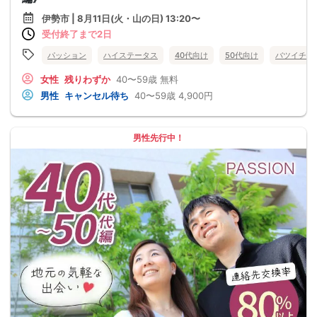
伊勢市 | 8月11日(火・山の日) 13:20〜
受付終了まで2日
パッション
ハイステータス
40代向け
50代向け
バツイチ・
女性
残りわずか
40〜59歳
無料
男性
キャンセル待ち
40〜59歳
4,900円
男性先行中！