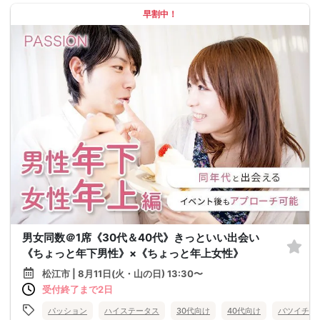
早割中！
男女同数＠1席《30代＆40代》きっといい出会い
《ちょっと年下男性》×《ちょっと年上女性》
松江市 | 8月11日(火・山の日) 13:30〜
受付終了まで2日
パッション
ハイステータス
30代向け
40代向け
バツイチ・