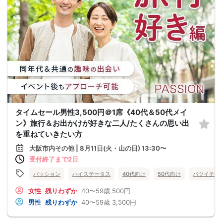
タイムセール男性3,500円＠1席《40代＆50代メイ
ン》旅行＆お出かけが好きな二人/たくさんの思い出
を重ねていきたい方
大阪市内その他 | 8月11日(火・山の日) 13:30〜
受付終了まで2日
パッション
ハイステータス
40代向け
50代向け
バツイチ・
女性
残りわずか
40〜59歳
500円
男性
残りわずか
40〜59歳
3,500円