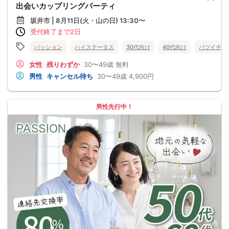
出会いカップリングパーティ
坂井市 | 8月11日(火・山の日) 13:30〜
受付終了まで2日
パッション
ハイステータス
30代向け
40代向け
バツイチ・
女性
残りわずか
30〜49歳
無料
男性
キャンセル待ち
30〜49歳
4,900円
男性先行中！