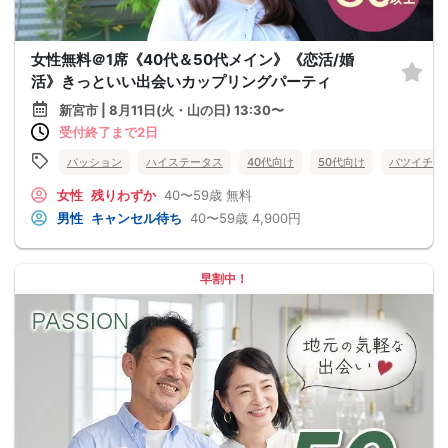
女性無料＠1席《40代＆50代メイン》《恋活/婚
活》きっといい出会いカップリングパーティ
新宮市 | 8月11日(火・山の日) 13:30〜
受付終了まで2日
パッション
ハイステータス
40代向け
50代向け
バツイチ・
女性
残りわずか
40〜59歳
無料
男性
キャンセル待ち
40〜59歳
4,900円
早割中！