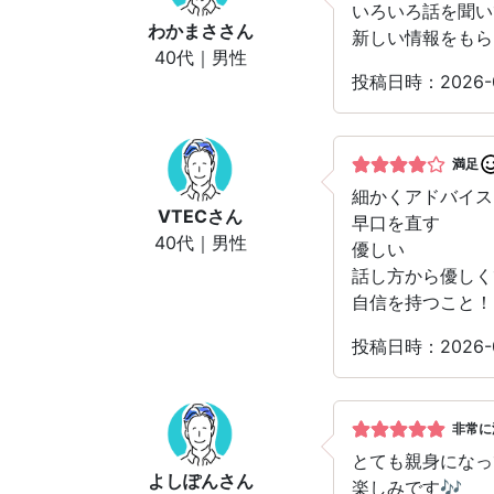
いろいろ話を聞い
わかまさ
さん
新しい情報をもら
40代｜男性
投稿日時：2026-
満足
細かくアドバイス
VTEC
さん
早口を直す
40代｜男性
優しい
話し方から優しく
自信を持つこと！
投稿日時：2026-
非常に
とても親身になっ
よしぽん
さん
楽しみです🎶