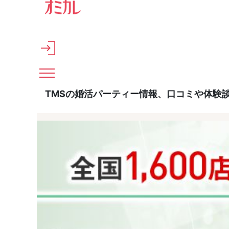
メインコンテンツへスキップ
TMSの婚活パーティー情報、口コミや体験