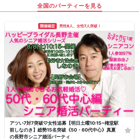
全国のパーティーを見る
開催確定
男性8人、女性7人突破！
アツい7対7突破♡女性追募【明日土曜10:15~権堂駅
前しなのき】総勢15名突破《50・60代中心》真夏
の長野市シニア婚活パーティ