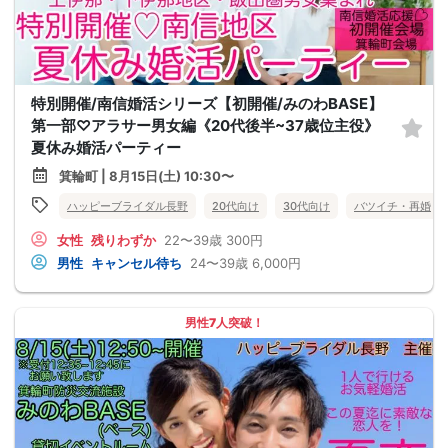
特別開催/南信婚活シリーズ【初開催/みのわBASE】
第一部♡アラサー男女編《20代後半~37歳位主役》
夏休み婚活パーティー
箕輪町 | 8月15日(土) 10:30〜
ハッピーブライダル長野
20代向け
30代向け
バツイチ・再婚
女性
残りわずか
22〜39歳
300円
男性
キャンセル待ち
24〜39歳
6,000円
男性7人突破！