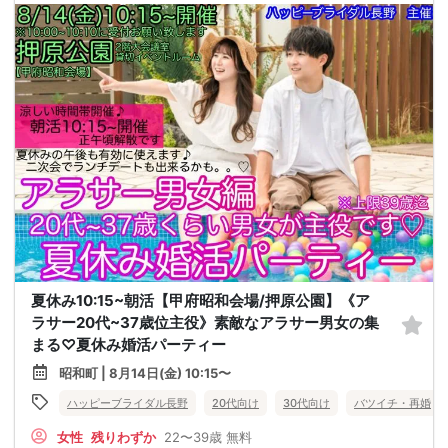
夏休み10:15~朝活【甲府昭和会場/押原公園】《ア
ラサー20代~37歳位主役》素敵なアラサー男女の集
まる♡夏休み婚活パーティー
昭和町 | 8月14日(金) 10:15〜
ハッピーブライダル長野
20代向け
30代向け
バツイチ・再婚
女性
残りわずか
22〜39歳
無料