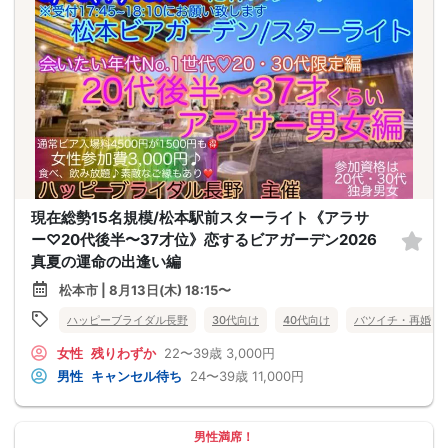
現在総勢15名規模/松本駅前スターライト《アラサ
ー♡20代後半〜37才位》恋するビアガーデン2026
真夏の運命の出逢い編
松本市 | 8月13日(木) 18:15〜
ハッピーブライダル長野
30代向け
40代向け
バツイチ・再婚
女性
残りわずか
22〜39歳
3,000円
男性
キャンセル待ち
24〜39歳
11,000円
男性満席！