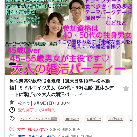
男性満席♡総勢12名規模【週末日曜10時~松本勤
福】ミドルエイジ男女《40代・50代編》夏休みデ
ートに繋げる♡大人の婚活パーティー
松本市 | 8月9日(日) 10:00〜
受付終了まで44時間
ハッピーブライダル長野
30代向け
40代向け
50代向け
バツ
女性
残りわずか
30〜59歳
300円
男性
キャンセル待ち
45〜62歳
6,000円