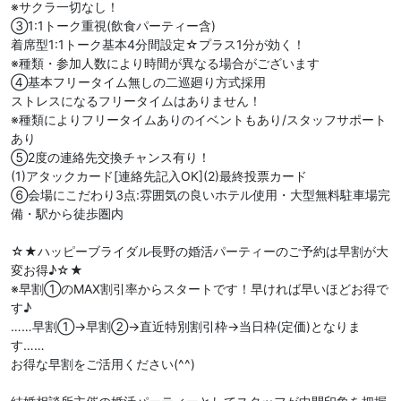
※サクラ一切なし！
③1:1トーク重視(飲食パーティー含)
着席型1:1トーク基本4分間設定☆プラス1分が効く！
※種類・参加人数により時間が異なる場合がございます
④基本フリータイム無しの二巡廻り方式採用
ストレスになるフリータイムはありません！
※種類によりフリータイムありのイベントもあり/スタッフサポート
あり
⑤2度の連絡先交換チャンス有り！
(1)アタックカード[連絡先記入OK](2)最終投票カード
⑥会場にこだわり3点:雰囲気の良いホテル使用・大型無料駐車場完
備・駅から徒歩圏内
☆★ハッピーブライダル長野の婚活パーティーのご予約は早割が大
変お得♪☆★
※早割①のMAX割引率からスタートです！早ければ早いほどお得で
す♪
……早割①→早割②→直近特別割引枠→当日枠(定価)となりま
す……
お得な早割をご活用ください(^^)