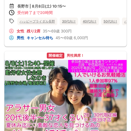
長野市 | 8月8日(土) 10:15〜
受付終了まで20時間
ハッピーブライダル長野
30代向け
40代向け
50代向け
バツ
女性
残り2席
35〜69歳
300円
男性
キャンセル待ち
45〜69歳
6,000円
開催確定
男性満席！