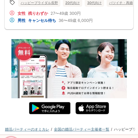
ハッピーブライダル長野
20代向け
30代向け
バツイチ・再婚
女性
残りわずか
27〜49歳
300円
男性
キャンセル待ち
36〜49歳
6,000円
婚活パーティーのオミカレ
全国の婚活パーティー主催者一覧
ハッピーブラ