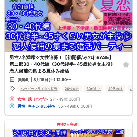
男性7名満席♡女性追募！【初開催/みのわBASE】
第ニ部30・40代編《30代後半~45歳位男女主役》
恋人候補の集まる夏休み婚活
箕輪町 | 8月15日(土) 12:50〜
ハッピーブライダル長野
20代向け
30代向け
40代向け
バツ
女性
残りわずか
27〜49歳
300円
男性
キャンセル待ち
35〜49歳
6,000円
男性7人突破！