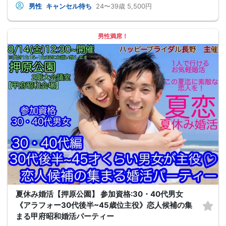
男性
キャンセル待ち
24〜39歳
5,500円
男性満席！
夏休み婚活【押原公園】 参加資格:30・40代男女
《アラフォー30代後半~45歳位主役》恋人候補の集
まる甲府昭和婚活パーティー