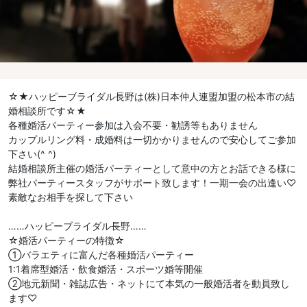
☆★ハッピーブライダル長野は(株)日本仲人連盟加盟の松本市の結
婚相談所です☆★
各種婚活パーティー参加は入会不要・勧誘等もありません
カップルリング料・成婚料は一切かかりませんので安心してご参加
下さい(^ ^)
結婚相談所主催の婚活パーティーとして意中の方とお話できる様に
弊社パーティースタッフがサポート致します！一期一会の出逢い♡
素敵なお相手を探して下さい
……ハッピーブライダル長野……
☆婚活パーティーの特徴☆
①バラエティに富んだ各種婚活パーティー
1:1着席型婚活・飲食婚活・スポーツ婚等開催
②地元新聞・雑誌広告・ネットにて本気の一般婚活者を動員致し
ます♡