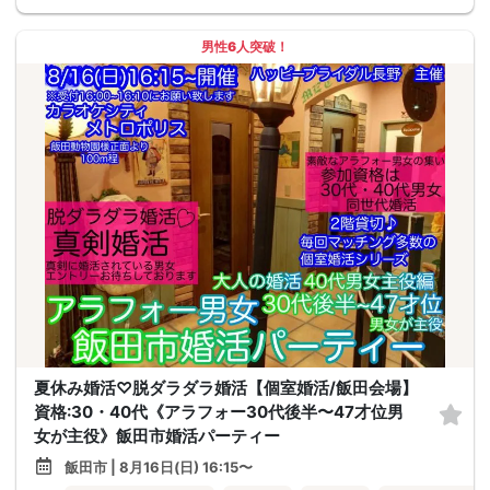
男性6人突破！
夏休み婚活♡脱ダラダラ婚活【個室婚活/飯田会場】
資格:30・40代《アラフォー30代後半〜47才位男
女が主役》飯田市婚活パーティー
飯田市 | 8月16日(日) 16:15〜