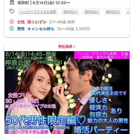
昭和町 | 8月14日(金) 12:30〜
ハッピーブライダル長野
20代向け
30代向け
40代向け
バツ
女性
残りわずか
27〜49歳
無料
男性
キャンセル待ち
35〜49歳
5,500円
男性満席！