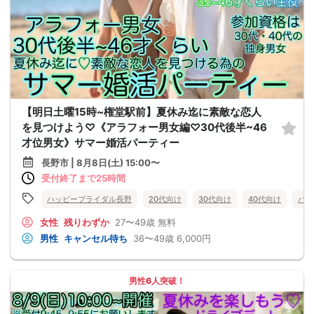
【明日土曜15時~権堂駅前】夏休み迄に素敵な恋人
を見つけよう♡《アラフォー男女編♡30代後半~46
才位男女》サマー婚活パーティー
長野市 | 8月8日(土) 15:00〜
受付終了まで25時間
ハッピーブライダル長野
20代向け
30代向け
40代向け
バツ
女性
残りわずか
27〜49歳
無料
男性
キャンセル待ち
36〜49歳
6,000円
男性6人突破！