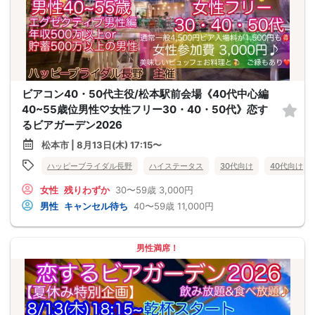
ビアコン40・50代主役/松本駅前会場《40代中心編
40~55歳位男性♡女性フリー30・40・50代》恋す
るビアガーデン2026
松本市 | 8月13日(木) 17:15〜
ハッピーブライダル長野
ハイステータス
30代向け
40代向け
女性
残りわずか
30〜59歳
3,000円
男性
キャンセル待ち
40〜59歳
11,000円
男性満席！