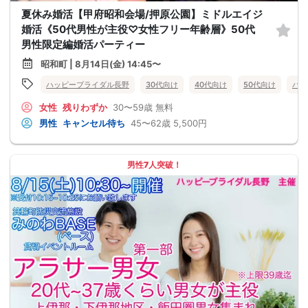
夏休み婚活【甲府昭和会場/押原公園】ミドルエイジ
婚活《50代男性が主役♡女性フリー年齢層》50代
男性限定編婚活パーティー
昭和町 | 8月14日(金) 14:45〜
ハッピーブライダル長野
30代向け
40代向け
50代向け
バツ
女性
残りわずか
30〜59歳
無料
男性
キャンセル待ち
45〜62歳
5,500円
男性7人突破！