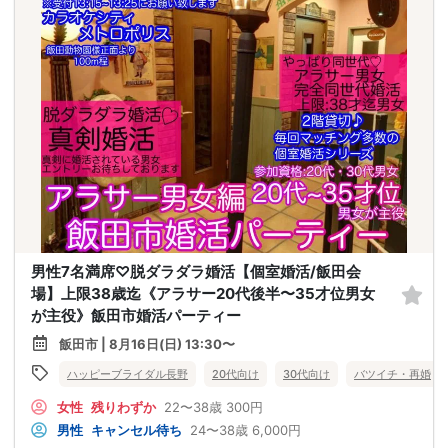
男性7名満席♡脱ダラダラ婚活【個室婚活/飯田会
場】上限38歳迄《アラサー20代後半〜35才位男女
が主役》飯田市婚活パーティー
飯田市 | 8月16日(日) 13:30〜
ハッピーブライダル長野
20代向け
30代向け
バツイチ・再婚
女性
残りわずか
22〜38歳
300円
男性
キャンセル待ち
24〜38歳
6,000円