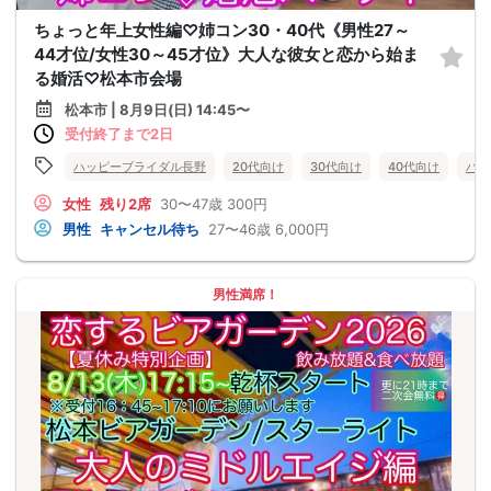
ちょっと年上女性編♡姉コン30・40代《男性27～
44才位/女性30～45才位》大人な彼女と恋から始ま
る婚活♡松本市会場
松本市 | 8月9日(日) 14:45〜
受付終了まで2日
ハッピーブライダル長野
20代向け
30代向け
40代向け
バツ
女性
残り2席
30〜47歳
300円
男性
キャンセル待ち
27〜46歳
6,000円
男性満席！