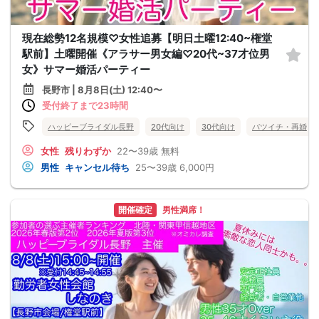
現在総勢12名規模♡女性追募【明日土曜12:40~権堂
駅前】土曜開催《アラサー男女編♡20代~37才位男
女》サマー婚活パーティー
長野市 | 8月8日(土) 12:40〜
受付終了まで23時間
ハッピーブライダル長野
20代向け
30代向け
バツイチ・再婚
女性
残りわずか
22〜39歳
無料
男性
キャンセル待ち
25〜39歳
6,000円
開催確定
男性満席！