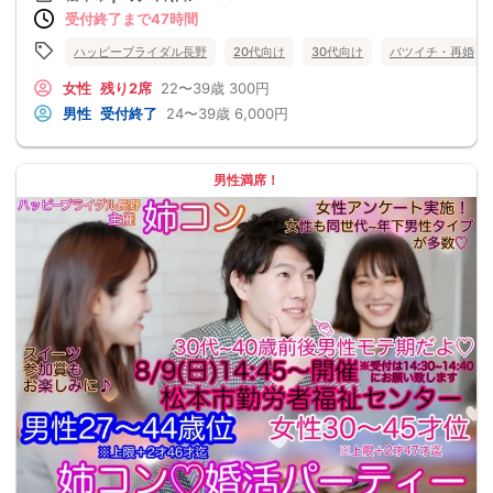
受付終了まで47時間
ハッピーブライダル長野
20代向け
30代向け
バツイチ・再婚
女性
残り2席
22〜39歳
300円
男性
受付終了
24〜39歳
6,000円
男性満席！