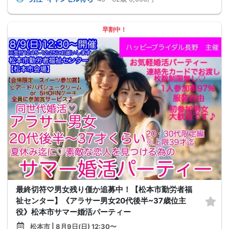
早割中！
最終切符♡男女残り僅か追募中！【松本市勤労者福
祉センター】《アラサー男女20代後半~37歳位主
役》松本市サマー婚活パーティー
松本市 | 8月9日(日) 12:30〜