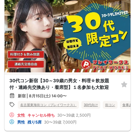
30代コン新宿【30～39歳の男女・料理☆飲放題
付・連絡先交換あり・着席型】１名参加も大歓迎
新宿 | 8月15日(土) 14:00〜
名古屋東海街コン（プレイワークス）
30代向け
街コン
食事あ
女性
キャンセル待ち
30〜39歳
2,500円
男性
残り5席
30〜39歳
7,000円