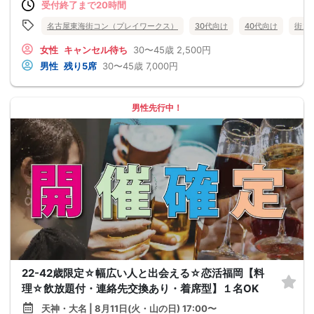
受付終了まで20時間
名古屋東海街コン（プレイワークス）
30代向け
40代向け
街コ
女性
キャンセル待ち
30〜45歳
2,500円
男性
残り5席
30〜45歳
7,000円
男性先行中！
22-42歳限定☆幅広い人と出会える☆恋活福岡【料
理☆飲放題付・連絡先交換あり・着席型】１名OK
天神・大名 | 8月11日(火・山の日) 17:00〜