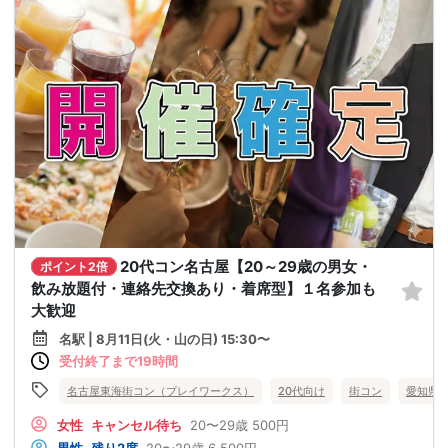
20代コン名古屋【20～29歳の男女・
ポイント2倍
飲み放題付・連絡先交換あり・着席型】１名参加も
大歓迎
名駅 | 8月11日(火・山の日) 15:30〜
受付終了まで19時間
名古屋東海街コン（プレイワークス）
20代向け
街コン
愛知県
女性
キャンセル待ち
20〜29歳
500円
男性
残り2席
20〜29歳
6,500円