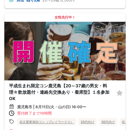
女性先行中！
平成生まれ限定コン鹿児島【20～37歳の男女・料
理☆飲放題付・連絡先交換あり・着席型】１名参加
OK
鹿児島市 | 8月11日(火・山の日) 16:00〜
受付終了まで19時間
名古屋東海街コン（プレイワークス）
20代向け
30代向け
街コ