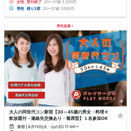
女性
受付終了
20〜37歳
2,500円
男性
残り2席
20〜37歳
7,000円
男性急募！
大人の同世代コン新宿【30～45歳の男女・料理☆
飲放題付・連絡先交換あり・着席型】１名参加OK
新宿 | 8月11日(火・山の日) 17:00〜