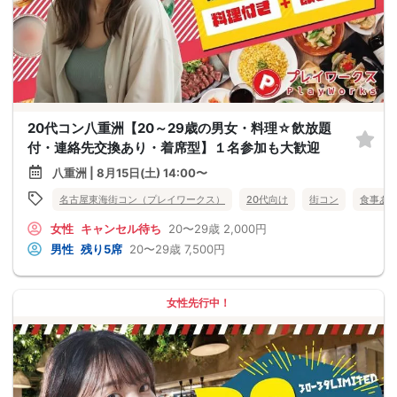
20代コン八重洲【20～29歳の男女・料理☆飲放題
付・連絡先交換あり・着席型】１名参加も大歓迎
八重洲 | 8月15日(土) 14:00〜
名古屋東海街コン（プレイワークス）
20代向け
街コン
食事あ
女性
キャンセル待ち
20〜29歳
2,000円
男性
残り5席
20〜29歳
7,500円
女性先行中！