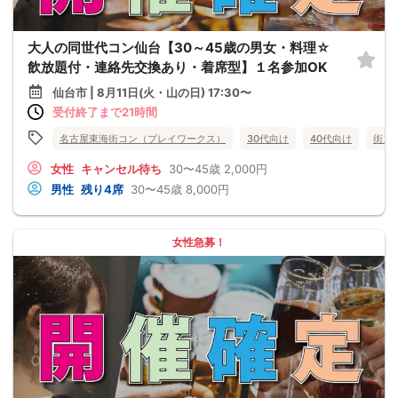
大人の同世代コン仙台【30～45歳の男女・料理☆
飲放題付・連絡先交換あり・着席型】１名参加OK
仙台市 | 8月11日(火・山の日) 17:30〜
受付終了まで21時間
名古屋東海街コン（プレイワークス）
30代向け
40代向け
街コ
女性
キャンセル待ち
30〜45歳
2,000円
男性
残り4席
30〜45歳
8,000円
女性急募！