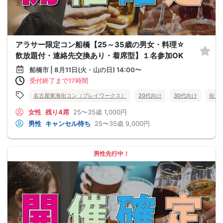
アラサー限定コン船橋【25～35歳の男女・料理☆
飲放題付・連絡先交換あり・着席型】１名参加OK
船橋市 | 8月11日(火・山の日) 14:00〜
受付終了まで17時間
名古屋東海街コン（プレイワークス）
20代向け
30代向け
街コ
女性
残り4席
25〜35歳
1,000円
男性
キャンセル待ち
25〜35歳
9,000円
男性先行中！