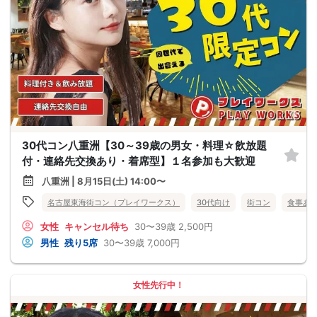
30代コン八重洲【30～39歳の男女・料理☆飲放題
付・連絡先交換あり・着席型】１名参加も大歓迎
八重洲 | 8月15日(土) 14:00〜
名古屋東海街コン（プレイワークス）
30代向け
街コン
食事あ
女性
キャンセル待ち
30〜39歳
2,500円
男性
残り5席
30〜39歳
7,000円
女性先行中！