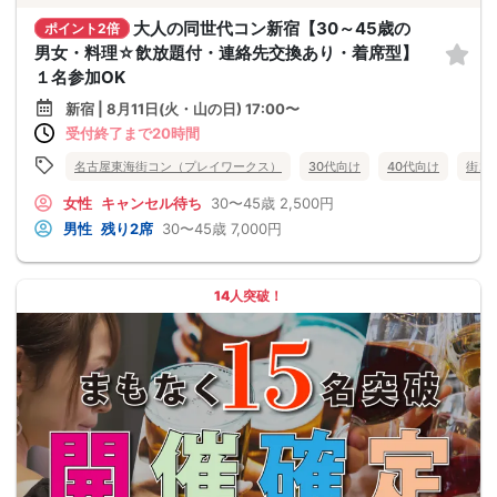
大人の同世代コン新宿【30～45歳の
ポイント2倍
男女・料理☆飲放題付・連絡先交換あり・着席型】
１名参加OK
新宿 | 8月11日(火・山の日) 17:00〜
受付終了まで20時間
名古屋東海街コン（プレイワークス）
30代向け
40代向け
街コ
女性
キャンセル待ち
30〜45歳
2,500円
男性
残り2席
30〜45歳
7,000円
14人突破！