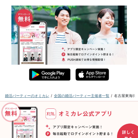
婚活パーティーのオミカレ
全国の婚活パーティー主催者一覧
名古屋東海街