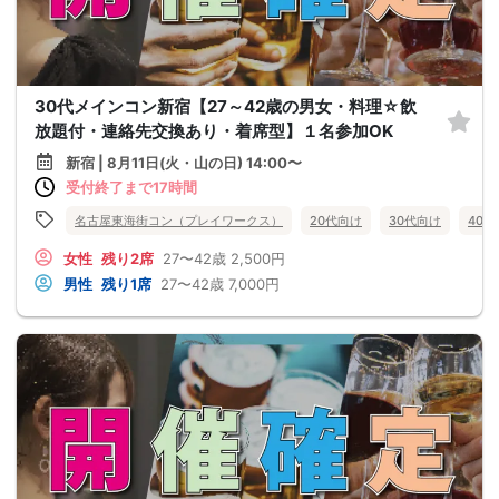
30代メインコン新宿【27～42歳の男女・料理☆飲
放題付・連絡先交換あり・着席型】１名参加OK
新宿 | 8月11日(火・山の日) 14:00〜
受付終了まで17時間
名古屋東海街コン（プレイワークス）
20代向け
30代向け
40
女性
残り2席
27〜42歳
2,500円
男性
残り1席
27〜42歳
7,000円