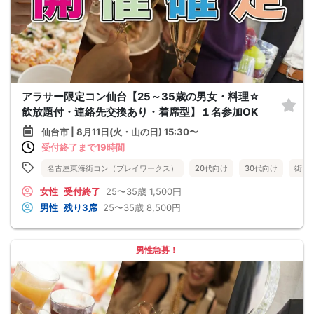
アラサー限定コン仙台【25～35歳の男女・料理☆
飲放題付・連絡先交換あり・着席型】１名参加OK
仙台市 | 8月11日(火・山の日) 15:30〜
受付終了まで19時間
名古屋東海街コン（プレイワークス）
20代向け
30代向け
街コ
女性
受付終了
25〜35歳
1,500円
男性
残り3席
25〜35歳
8,500円
男性急募！