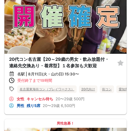
20代コン名古屋【20～29歳の男女・飲み放題付・
連絡先交換あり・着席型】１名参加も大歓迎
名駅 | 8月11日(火・山の日) 15:30〜
受付終了まで19時間
名古屋東海街コン（プレイワークス）
20代向け
街コン
愛知県
女性
キャンセル待ち
20〜29歳
500円
男性
残り5席
20〜29歳
6,500円
男性急募！