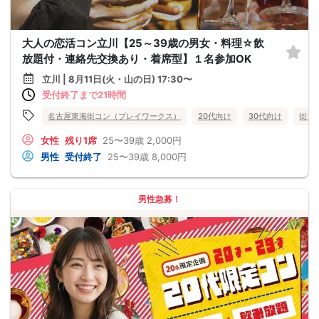
大人の恋活コン立川【25～39歳の男女・料理☆飲
放題付・連絡先交換あり・着席型】１名参加OK
立川 | 8月11日(火・山の日) 17:30〜
受付終了まで21時間
名古屋東海街コン（プレイワークス）
20代向け
30代向け
街コ
女性
残り1席
25〜39歳
2,000円
男性
受付終了
25〜39歳
8,000円
男性急募！