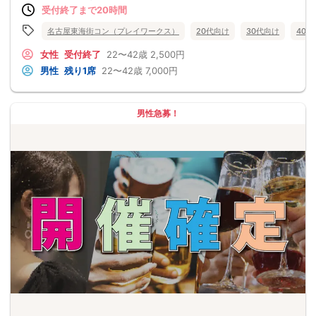
受付終了まで20時間
名古屋東海街コン（プレイワークス）
20代向け
30代向け
40
女性
受付終了
22〜42歳
2,500円
男性
残り1席
22〜42歳
7,000円
男性急募！