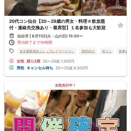
20代コン仙台【20～29歳の男女・料理☆飲放題
付・連絡先交換あり・着席型】１名参加も大歓迎
仙台市 | 8月11日(火・山の日) 15:30〜
受付終了まで19時間
名古屋東海街コン（プレイワークス）
20代向け
街コン
食事あ
女性
残り2席
20〜29歳
1,500円
男性
キャンセル待ち
20〜29歳
8,500円
女性先行中！