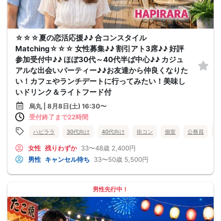
☆☆☆夏の恋活応援♪♪ 合コンスタイル
Matching☆☆☆ 女性募集♪♪ 割引アト3席♪♪ 好評
参加受付中♪♪ ほぼ30代～40代半ば中心♪♪ カジュ
アルな出会いパーティー♪♪お友達から仲良くなりた
い！カフェやランチデートに行ってみたい！美味し
いドリンク＆ライトフード付
烏丸 | 8月8日(土) 16:30〜
受付終了まで22時間
ハピララ
30代向け
40代向け
街コン
個室
公務員
食
女性
残りわずか
33〜48歳
2,400円
男性
キャンセル待ち
33〜50歳
5,500円
男性先行中！