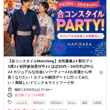
【合コンスタイルMatching】女性募集♪♪ 割引アト
3席♪♪ 好評参加受付中♪♪ ほぼ20代～30代半ば中心
♪♪ カジュアルな出会いパーティー♪♪お友達から仲
良くなりたい！カフェや納涼デートに行ってみた
い！美味しいドリンク＆ライトフード付
梅田 | 8月8日(土) 17:20〜
受付終了まで23時間
ハピララ
20代向け
30代向け
街コン
個室
公務員
食