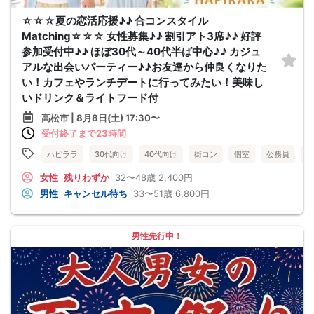
☆☆☆夏の恋活応援♪♪ 合コンスタイル
Matching☆☆☆ 女性募集♪♪ 割引アト3席♪♪ 好評
参加受付中♪♪ ほぼ30代～40代半ば中心♪♪ カジュ
アルな出会いパーティー♪♪お友達から仲良くなりた
い！カフェやランチデートに行ってみたい！美味し
いドリンク＆ライトフード付
高松市 | 8月8日(土) 17:30〜
受付終了まで23時間
ハピララ
30代向け
40代向け
街コン
個室
公務員
食
女性
残りわずか
32〜48歳
2,400円
男性
キャンセル待ち
33〜51歳
6,800円
男性先行中！