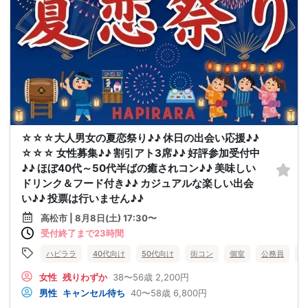
☆☆☆大人男女の夏恋祭り♪♪ 休日の出会い応援♪♪
☆☆☆ 女性募集♪♪ 割引アト3席♪♪ 好評参加受付中
♪♪ ほぼ40代～50代半ばの癒されコン♪♪ 美味しい
ドリンク＆フード付き♪♪ カジュアルな楽しい出会
い♪♪ 投票は行いません♪♪
高松市 | 8月8日(土) 17:30〜
受付終了まで23時間
ハピララ
40代向け
50代向け
街コン
個室
公務員
食
女性
残りわずか
38〜56歳
2,200円
男性
キャンセル待ち
40〜58歳
6,800円