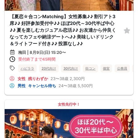
【夏恋☆合コンMatching】女性募集♪♪ 割引アト3
席♪♪ 好評参加受付中♪♪ ほぼ20代～30代半ば中心
♪♪ 夏を楽しむカジュアル恋活♪♪ お友達から仲良く
なってカフェや納涼デートへ♪♪ 美味しいドリンク
＆ライトフード付き♪♪ 投票なし♪♪
梅田 | 8月9日(日) 15:20〜
受付終了まで45時間
ハピララ
20代向け
30代向け
街コン
個室
公務員
食
女性
残りわずか
23〜38歳
2,300円
男性
キャンセル待ち
24〜38歳
5,500円
女性先行中！