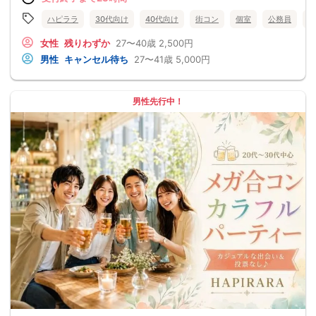
ハピララ
30代向け
40代向け
街コン
個室
公務員
食
女性
残りわずか
27〜40歳
2,500円
男性
キャンセル待ち
27〜41歳
5,000円
男性先行中！