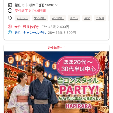
福山市 | 8月9日(日) 14:30〜
受付終了まで44時間
ハピララ
30代向け
40代向け
街コン
個室
公務員
食
女性
残りわずか
27〜43歳
2,400円
男性
キャンセル待ち
28〜44歳
6,800円
男性先行中！