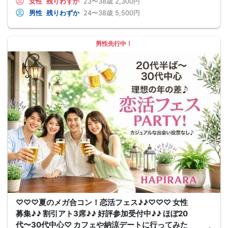
女性
残りわずか
23〜38歳
2,300円
男性
残りわずか
24〜38歳
5,500円
男性先行中！
♡♡♡夏のメガ合コン！恋活フェス♪♪♡♡♡ 女性
募集♪♪ 割引アト3席♪♪ 好評参加受付中♪♪ ほぼ20
代〜30代中心♡ カフェや納涼デートに行ってみた