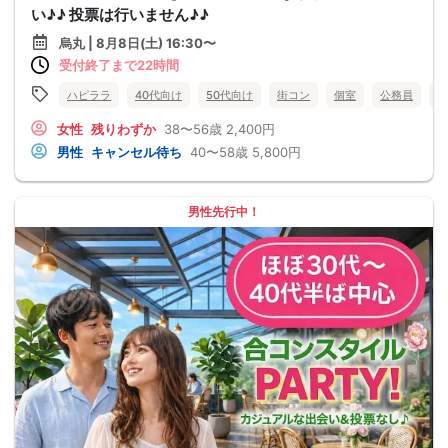
い♪♪ 投票は行いません♪♪
烏丸 | 8月8日(土) 16:30〜
受付終了まで22時間
ハピララ
40代向け
50代向け
街コン
個室
公務員
食
女性
残りわずか
38〜56歳
2,400円
男性
キャンセル待ち
40〜58歳
5,800円
男性先行中！