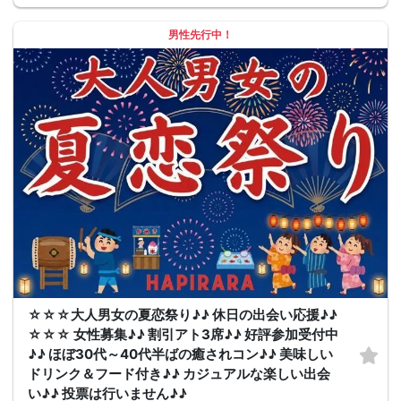
男性先行中！
☆☆☆大人男女の夏恋祭り♪♪ 休日の出会い応援♪♪
☆☆☆ 女性募集♪♪ 割引アト3席♪♪ 好評参加受付中
♪♪ ほぼ30代～40代半ばの癒されコン♪♪ 美味しい
ドリンク＆フード付き♪♪ カジュアルな楽しい出会
い♪♪ 投票は行いません♪♪