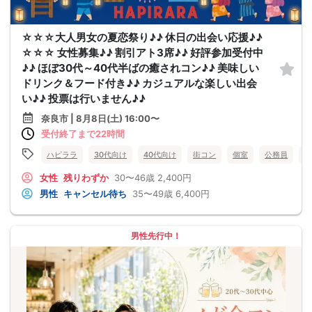
☆☆☆大人男女の夏恋祭り♪♪ 休日の出会い応援♪♪
☆☆☆ 女性募集♪♪ 割引アト3席♪♪ 好評参加受付中
♪♪ ほぼ30代～40代半ばの癒されコン♪♪ 美味しい
ドリンク＆フード付き♪♪ カジュアルな楽しい出会
い♪♪ 投票は行いません♪♪
奈良市 | 8月8日(土) 16:00〜
受付終了まで22時間
ハピララ
30代向け
40代向け
街コン
個室
公務員
食
女性
残りわずか
30〜46歳
2,400円
男性
キャンセル待ち
35〜49歳
6,400円
男性先行中！