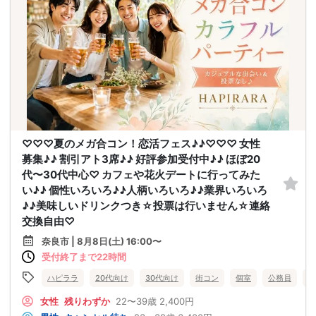
♡♡♡夏のメガ合コン！恋活フェス♪♪♡♡♡ 女性
募集♪♪ 割引アト3席♪♪ 好評参加受付中♪♪ ほぼ20
代〜30代中心♡ カフェや花火デートに行ってみた
い♪♪ 個性いろいろ♪♪人柄いろいろ♪♪業界いろいろ
♪♪美味しいドリンクつき☆投票は行いません☆連絡
交換自由♡
奈良市 | 8月8日(土) 16:00〜
受付終了まで22時間
ハピララ
20代向け
30代向け
街コン
個室
公務員
食
女性
残りわずか
22〜39歳
2,400円