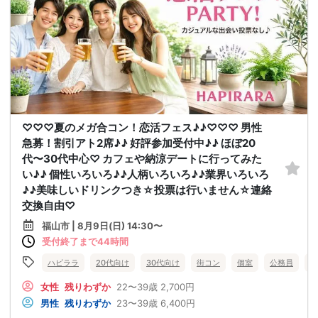
♡♡♡夏のメガ合コン！恋活フェス♪♪♡♡♡ 男性
急募！割引アト2席♪♪ 好評参加受付中♪♪ ほぼ20
代〜30代中心♡ カフェや納涼デートに行ってみた
い♪♪ 個性いろいろ♪♪人柄いろいろ♪♪業界いろいろ
♪♪美味しいドリンクつき☆投票は行いません☆連絡
交換自由♡
福山市 | 8月9日(日) 14:30〜
受付終了まで44時間
ハピララ
20代向け
30代向け
街コン
個室
公務員
食
女性
残りわずか
22〜39歳
2,700円
男性
残りわずか
23〜39歳
6,400円