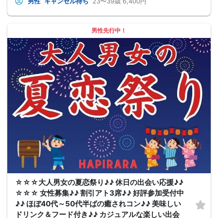
男性
キャンセル待ち
23〜39歳
6,400円
男性先行中！
☆☆☆大人男女の夏恋祭り♪♪ 休日の出会い応援♪♪
☆☆☆ 女性募集♪♪ 割引アト3席♪♪ 好評参加受付中
♪♪ ほぼ40代～50代半ばの癒されコン♪♪ 美味しい
ドリンク＆フード付き♪♪ カジュアルな楽しい出会