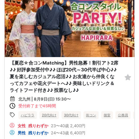
【夏恋☆合コンMatching】男性急募！割引アト2席
♪♪ 好評参加受付中♪♪ ほぼ20代～30代半ば中心♪♪
夏を楽しむカジュアル恋活♪♪ お友達から仲良くな
ってカフェや花火デートへ♪♪ 美味しいドリンク＆
ライトフード付き♪♪ 投票なし♪♪
北九州 | 8月9日(日) 15:30〜
受付終了まで45時間
ハピララ
20代向け
30代向け
街コン
個室
公務員
食
女性
残りわずか
23〜40歳
2,400円
男性
残りわずか
24〜43歳
6,400円