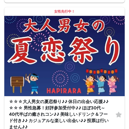
女性先行中！
☆☆☆大人男女の夏恋祭り♪♪ 休日の出会い応援♪♪
☆☆☆ 男性急募！好評参加受付中♪♪ ほぼ30代～
40代半ばの癒されコン♪♪ 美味しいドリンク＆フー
ド付き♪♪ カジュアルな楽しい出会い♪♪ 投票は行い
ません♪♪