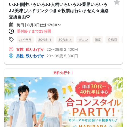
い♪♪ 個性いろいろ♪♪人柄いろいろ♪♪業界いろいろ
♪♪美味しいドリンクつき☆投票は行いません☆連絡
交換自由♡
梅田 | 8月8日(土) 17:30〜
受付終了まで23時間
ハピララ
20代向け
30代向け
街コン
個室
公務員
食
女性
残りわずか
22〜39歳
2,400円
男性
残りわずか
23〜39歳
5,300円
男性先行中！