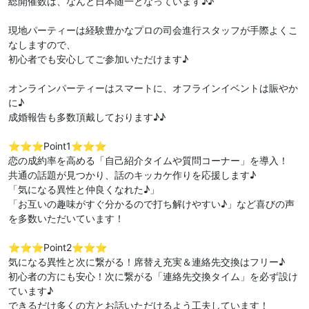
総開催数は、なんと日本随一となっています♪♪
現地パーティーは経験豊かなプロの司会進行スタッフが手際よくこ
なしますので、
初心者でも安心してご参加いただけます♪
オンラインパーティーはスマートに、オフラインイベントは賑やか
に♪
成婚報告も多数頂戴しております♪♪
⭐️⭐️⭐️Point1⭐️⭐️⭐️
恋の成約率を高める「自己紹介タイムや質問コーナー」を導入！
共通の話題が見つかり、話のキッカケ作りを応援します♪
「気になる異性と仲良くなれた♪」
「お互いの趣味がすぐ分かるので打ち解けやすい♪」など喜びの声
を多数いただいています！
⭐️⭐️⭐️Point2⭐️⭐️⭐️
気になる異性と次に繋がる！席替え充実＆連絡先交換はフリー♪
初心者の方にも安心！次に繋がる「連絡先交換タイム」を必ず設け
ています♪
できるだけ多くの方とお話いただけるよう工夫しています！