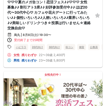
♡♡♡夏のメガ合コン！恋活フェス♪♪♡♡♡ 女性
募集♪♪ 割引アト3席♪♪ 好評参加受付中♪♪ ほぼ20
代〜30代中心♡ カフェや花火デートに行ってみた
い♪♪ 個性いろいろ♪♪人柄いろいろ♪♪業界いろいろ
♪♪美味しいドリンクつき☆投票は行いません☆連絡
交換自由♡
烏丸 | 8月8日(土) 19:30〜
受付終了まで25時間
ハピララ
20代向け
30代向け
街コン
個室
公務員
食
女性
残りわずか
22〜39歳
2,400円
男性
残りわずか
23〜39歳
5,800円
女性先行中！