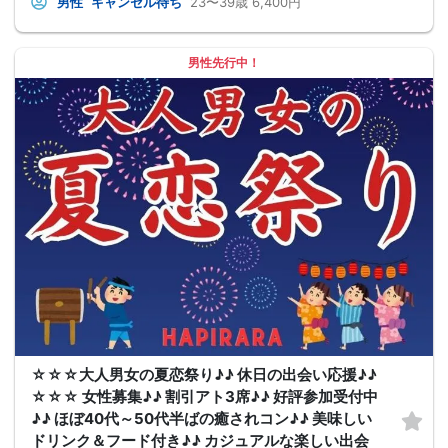
男性
キャンセル待ち
23〜39歳
6,400円
男性先行中！
☆☆☆大人男女の夏恋祭り♪♪ 休日の出会い応援♪♪
☆☆☆ 女性募集♪♪ 割引アト3席♪♪ 好評参加受付中
♪♪ ほぼ40代～50代半ばの癒されコン♪♪ 美味しい
ドリンク＆フード付き♪♪ カジュアルな楽しい出会