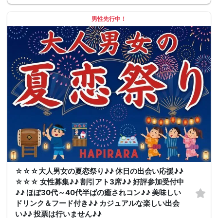
男性先行中！
☆☆☆大人男女の夏恋祭り♪♪ 休日の出会い応援♪♪
☆☆☆ 女性募集♪♪ 割引アト3席♪♪ 好評参加受付中
♪♪ ほぼ30代～40代半ばの癒されコン♪♪ 美味しい
ドリンク＆フード付き♪♪ カジュアルな楽しい出会
い♪♪ 投票は行いません♪♪