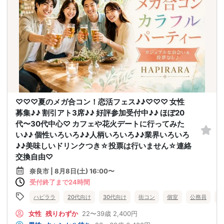
♡♡♡夏のメガ合コン！恋活フェス♪♪♡♡♡ 女性
募集♪♪ 割引アト3席♪♪ 好評参加受付中♪♪ ほぼ20
代〜30代中心♡ カフェや花火デートに行ってみた
い♪♪ 個性いろいろ♪♪人柄いろいろ♪♪業界いろいろ
♪♪美味しいドリンクつき☆投票は行いません☆連絡
交換自由♡
奈良市 | 8月8日(土) 16:00〜
受付終了まで24時間
ハピララ
20代向け
30代向け
街コン
個室
公務員
食
女性
残りわずか
22〜39歳
2,400円