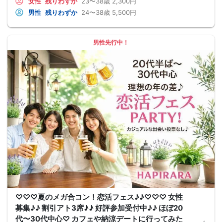
女性
残りわずか
23〜38歳
2,300円
男性
残りわずか
24〜38歳
5,500円
男性先行中！
♡♡♡夏のメガ合コン！恋活フェス♪♪♡♡♡ 女性
募集♪♪ 割引アト3席♪♪ 好評参加受付中♪♪ ほぼ20
代〜30代中心♡ カフェや納涼デートに行ってみた