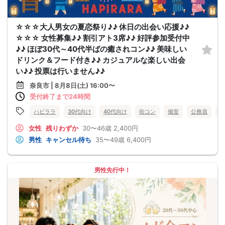
☆☆☆大人男女の夏恋祭り♪♪ 休日の出会い応援♪♪
☆☆☆ 女性募集♪♪ 割引アト3席♪♪ 好評参加受付中
♪♪ ほぼ30代～40代半ばの癒されコン♪♪ 美味しい
ドリンク＆フード付き♪♪ カジュアルな楽しい出会
い♪♪ 投票は行いません♪♪
奈良市 | 8月8日(土) 16:00〜
受付終了まで24時間
ハピララ
30代向け
40代向け
街コン
個室
公務員
食
女性
残りわずか
30〜46歳
2,400円
男性
キャンセル待ち
35〜49歳
6,400円
男性先行中！