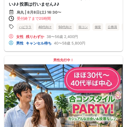
い♪♪ 投票は行いません♪♪
烏丸 | 8月8日(土) 16:30〜
受付終了まで25時間
ハピララ
40代向け
50代向け
街コン
個室
公務員
食
女性
残りわずか
38〜56歳
2,400円
男性
キャンセル待ち
40〜58歳
5,800円
男性先行中！