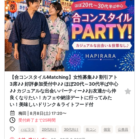
【合コンスタイルMatching】女性募集♪♪ 割引アト
3席♪♪ 好評参加受付中♪♪ ほぼ20代～30代半ば中心
♪♪ カジュアルな出会いパーティー♪♪お友達から仲
良くなりたい！カフェや納涼デートに行ってみた
い！美味しいドリンク＆ライトフード付
梅田 | 8月8日(土) 17:20〜
受付終了まで25時間
ハピララ
20代向け
30代向け
街コン
個室
公務員
食