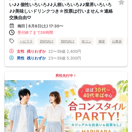
い♪♪ 個性いろいろ♪♪人柄いろいろ♪♪業界いろいろ
♪♪美味しいドリンクつき☆投票は行いません☆連絡
交換自由♡
梅田 | 8月8日(土) 17:30〜
受付終了まで26時間
ハピララ
20代向け
30代向け
街コン
個室
公務員
食
女性
残りわずか
22〜39歳
2,400円
男性
残りわずか
23〜39歳
5,300円
男性先行中！