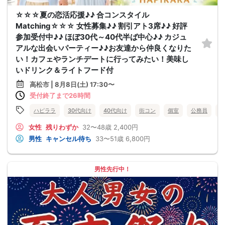
☆☆☆夏の恋活応援♪♪ 合コンスタイル
Matching☆☆☆ 女性募集♪♪ 割引アト3席♪♪ 好評
参加受付中♪♪ ほぼ30代～40代半ば中心♪♪ カジュ
アルな出会いパーティー♪♪お友達から仲良くなりた
い！カフェやランチデートに行ってみたい！美味し
いドリンク＆ライトフード付
高松市 | 8月8日(土) 17:30〜
受付終了まで26時間
ハピララ
30代向け
40代向け
街コン
個室
公務員
食
女性
残りわずか
32〜48歳
2,400円
男性
キャンセル待ち
33〜51歳
6,800円
男性先行中！