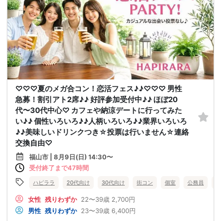
♡♡♡夏のメガ合コン！恋活フェス♪♪♡♡♡ 男性
急募！割引アト2席♪♪ 好評参加受付中♪♪ ほぼ20
代〜30代中心♡ カフェや納涼デートに行ってみた
い♪♪ 個性いろいろ♪♪人柄いろいろ♪♪業界いろいろ
♪♪美味しいドリンクつき☆投票は行いません☆連絡
交換自由♡
福山市 | 8月9日(日) 14:30〜
受付終了まで47時間
ハピララ
20代向け
30代向け
街コン
個室
公務員
食
女性
残りわずか
22〜39歳
2,700円
男性
残りわずか
23〜39歳
6,400円