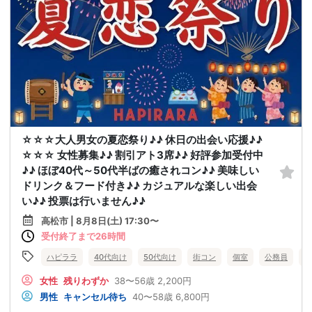
☆☆☆大人男女の夏恋祭り♪♪ 休日の出会い応援♪♪
☆☆☆ 女性募集♪♪ 割引アト3席♪♪ 好評参加受付中
♪♪ ほぼ40代～50代半ばの癒されコン♪♪ 美味しい
ドリンク＆フード付き♪♪ カジュアルな楽しい出会
い♪♪ 投票は行いません♪♪
高松市 | 8月8日(土) 17:30〜
受付終了まで26時間
ハピララ
40代向け
50代向け
街コン
個室
公務員
食
女性
残りわずか
38〜56歳
2,200円
男性
キャンセル待ち
40〜58歳
6,800円