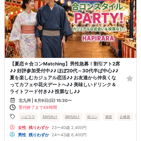
【夏恋☆合コンMatching】男性急募！割引アト2席
♪♪ 好評参加受付中♪♪ ほぼ20代～30代半ば中心♪♪
夏を楽しむカジュアル恋活♪♪ お友達から仲良くな
ってカフェや花火デートへ♪♪ 美味しいドリンク＆
ライトフード付き♪♪ 投票なし♪♪
北九州 | 8月9日(日) 15:30〜
受付終了まで48時間
ハピララ
20代向け
30代向け
街コン
個室
公務員
食
女性
残りわずか
23〜40歳
2,400円
男性
残りわずか
24〜43歳
6,400円