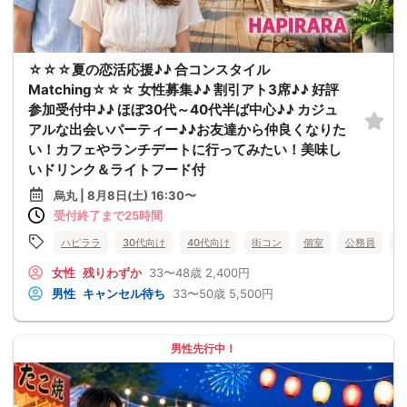
☆☆☆夏の恋活応援♪♪ 合コンスタイル
Matching☆☆☆ 女性募集♪♪ 割引アト3席♪♪ 好評
参加受付中♪♪ ほぼ30代～40代半ば中心♪♪ カジュ
アルな出会いパーティー♪♪お友達から仲良くなりた
い！カフェやランチデートに行ってみたい！美味し
いドリンク＆ライトフード付
烏丸 | 8月8日(土) 16:30〜
受付終了まで25時間
ハピララ
30代向け
40代向け
街コン
個室
公務員
食
女性
残りわずか
33〜48歳
2,400円
男性
キャンセル待ち
33〜50歳
5,500円
男性先行中！