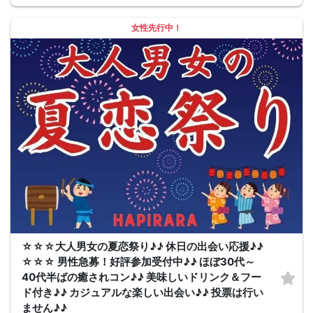
女性先行中！
☆☆☆大人男女の夏恋祭り♪♪ 休日の出会い応援♪♪
☆☆☆ 男性急募！好評参加受付中♪♪ ほぼ30代～
40代半ばの癒されコン♪♪ 美味しいドリンク＆フー
ド付き♪♪ カジュアルな楽しい出会い♪♪ 投票は行い
ません♪♪