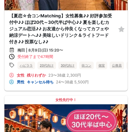
【夏恋☆合コンMatching】女性募集♪♪ 好評参加受
付中♪♪ ほぼ20代～30代半ば中心♪♪ 夏を楽しむカ
ジュアル恋活♪♪ お友達から仲良くなってカフェや
納涼デートへ♪♪ 美味しいドリンク＆ライトフード
付き♪♪ 投票なし♪♪
梅田 | 8月9日(日) 15:20〜
受付終了まで47時間
ハピララ
20代向け
30代向け
街コン
個室
公務員
食
女性
残りわずか
23〜38歳
2,300円
男性
キャンセル待ち
24〜38歳
5,500円
女性先行中！