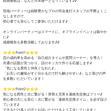
総開催数は、なんと日本随一となっています♪♪
現地パーティーは経験豊かなプロの司会進行スタッフが手際よくこ
なしますので、
初心者でも安心してご参加いただけます♪
オンラインパーティーはスマートに、オフラインイベントは賑やか
に♪
成婚報告も多数頂戴しております♪♪
⭐️⭐️⭐️Point1⭐️⭐️⭐️
恋の成約率を高める「自己紹介タイムや質問コーナー」を導入！
共通の話題が見つかり、話のキッカケ作りを応援します♪
「気になる異性と仲良くなれた♪」
「お互いの趣味がすぐ分かるので打ち解けやすい♪」など喜びの声
を多数いただいています！
⭐️⭐️⭐️Point2⭐️⭐️⭐️
気になる異性と次に繋がる！席替え充実＆連絡先交換はフリー♪
初心者の方にも安心！次に繋がる「連絡先交換タイム」を必ず設け
ています♪
できるだけ多くの方とお話いただけるよう工夫しています！