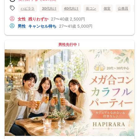
ハピララ
30代向け
40代向け
街コン
個室
公務員
食
女性
残りわずか
27〜40歳
2,500円
男性
キャンセル待ち
27〜41歳
5,000円
男性先行中！