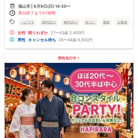
福山市 | 8月9日(日) 14:30〜
受付終了まで47時間
ハピララ
30代向け
40代向け
街コン
個室
公務員
食
女性
残りわずか
27〜43歳
2,400円
男性
キャンセル待ち
28〜44歳
6,800円
男性先行中！