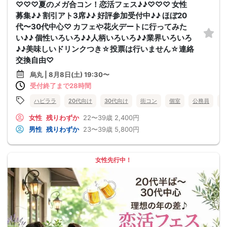
♡♡♡夏のメガ合コン！恋活フェス♪♪♡♡♡ 女性
募集♪♪ 割引アト3席♪♪ 好評参加受付中♪♪ ほぼ20
代〜30代中心♡ カフェや花火デートに行ってみた
い♪♪ 個性いろいろ♪♪人柄いろいろ♪♪業界いろいろ
♪♪美味しいドリンクつき☆投票は行いません☆連絡
交換自由♡
烏丸 | 8月8日(土) 19:30〜
受付終了まで28時間
ハピララ
20代向け
30代向け
街コン
個室
公務員
食
女性
残りわずか
22〜39歳
2,400円
男性
残りわずか
23〜39歳
5,800円
女性先行中！