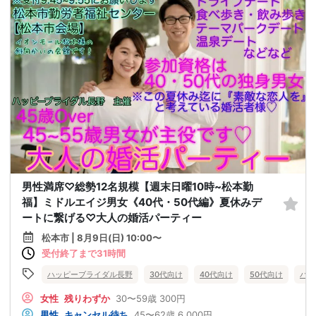
男性満席♡総勢12名規模【週末日曜10時~松本勤
福】ミドルエイジ男女《40代・50代編》夏休みデ
ートに繋げる♡大人の婚活パーティー
松本市 | 8月9日(日) 10:00〜
受付終了まで31時間
ハッピーブライダル長野
30代向け
40代向け
50代向け
バツ
女性
残りわずか
30〜59歳
300円
男性
キャンセル待ち
45〜62歳
6,000円