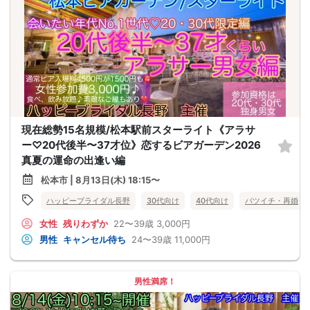
現在総勢15名規模/松本駅前スターライト《アラサ
ー♡20代後半〜37才位》恋するビアガーデン2026
真夏の運命の出逢い編
松本市 | 8月13日(木) 18:15〜
ハッピーブライダル長野
30代向け
40代向け
バツイチ・再婚
女性
残りわずか
22〜39歳
3,000円
男性
キャンセル待ち
24〜39歳
11,000円
男性満席！