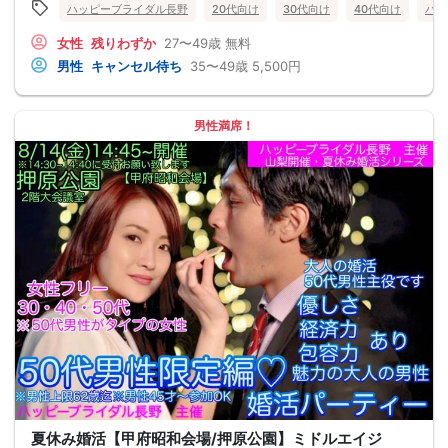
ハッピーブライダル長野
20代向け
30代向け
40代向け
バツ
女性
残りわずか
27〜49歳
無料
男性
キャンセル待ち
35〜49歳
5,500円
男性満席！
夏休み婚活【甲府昭和会場/押原公園】ミドルエイジ