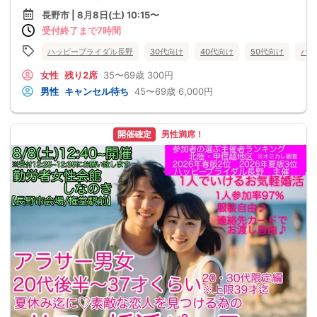
長野市 | 8月8日(土) 10:15〜
受付終了まで7時間
ハッピーブライダル長野
30代向け
40代向け
50代向け
バツ
女性
残り2席
35〜69歳
300円
男性
キャンセル待ち
45〜69歳
6,000円
開催確定
男性満席！