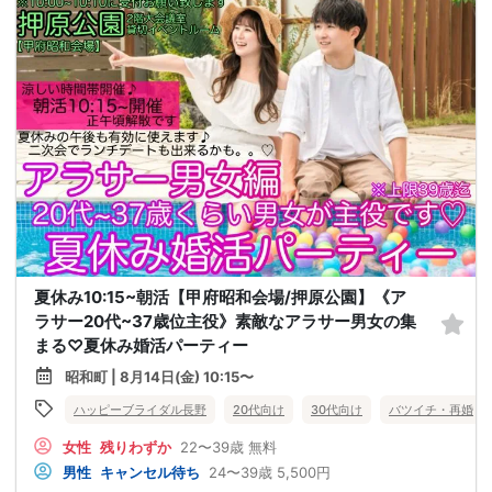
夏休み10:15~朝活【甲府昭和会場/押原公園】《ア
ラサー20代~37歳位主役》素敵なアラサー男女の集
まる♡夏休み婚活パーティー
昭和町 | 8月14日(金) 10:15〜
ハッピーブライダル長野
20代向け
30代向け
バツイチ・再婚
女性
残りわずか
22〜39歳
無料
男性
キャンセル待ち
24〜39歳
5,500円