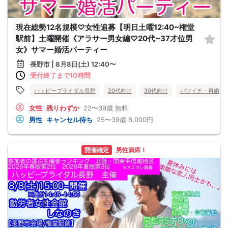
現在総勢12名規模♡女性追募【明日土曜12:40~権堂
駅前】土曜開催《アラサー男女編♡20代~37才位男
女》サマー婚活パーティー
長野市 | 8月8日(土) 12:40〜
受付終了まで10時間
ハッピーブライダル長野
20代向け
30代向け
バツイチ・再婚
女性
残りわずか
22〜39歳
無料
男性
キャンセル待ち
25〜39歳
6,000円
開催確定
男性満席！