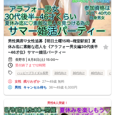
男性満席♡女性追募【明日土曜15時~権堂駅前】夏
休み迄に素敵な恋人を《アラフォー男女編30代後半
~46才位》サマー婚活パーティー
長野市 | 8月8日(土) 15:00〜
受付終了まで12時間
ハッピーブライダル長野
20代向け
30代向け
40代向け
バツ
女性
残りわずか
27〜49歳
無料
男性
キャンセル待ち
36〜49歳
6,000円
男性6人突破！