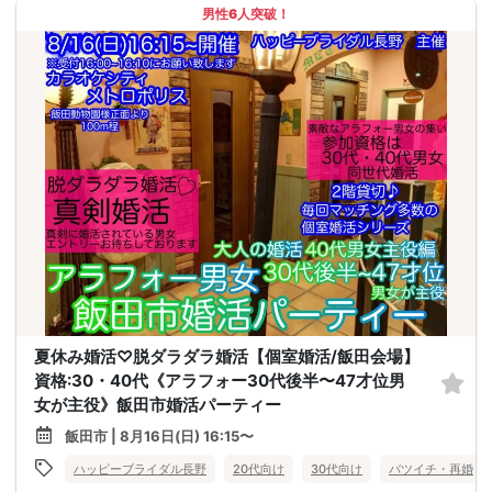
男性6人突破！
夏休み婚活♡脱ダラダラ婚活【個室婚活/飯田会場】
資格:30・40代《アラフォー30代後半〜47才位男
女が主役》飯田市婚活パーティー
飯田市 | 8月16日(日) 16:15〜
ハッピーブライダル長野
20代向け
30代向け
バツイチ・再婚