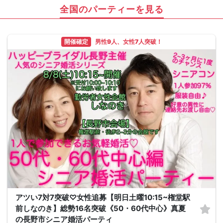
全国のパーティーを見る
開催確定
男性9人、女性7人突破！
アツい7対7突破♡女性追募【明日土曜10:15~権堂駅
前しなのき】総勢16名突破《50・60代中心》真夏
の長野市シニア婚活パーティ