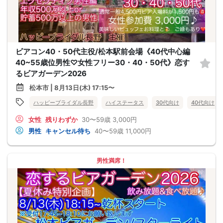
ビアコン40・50代主役/松本駅前会場《40代中心編
40~55歳位男性♡女性フリー30・40・50代》恋す
るビアガーデン2026
松本市 | 8月13日(木) 17:15〜
ハッピーブライダル長野
ハイステータス
30代向け
40代向け
女性
残りわずか
30〜59歳
3,000円
男性
キャンセル待ち
40〜59歳
11,000円
男性満席！