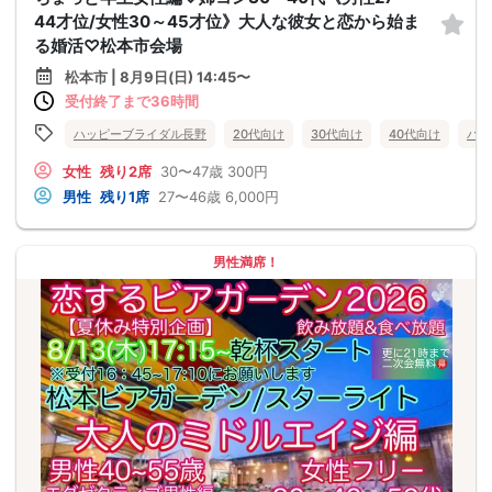
44才位/女性30～45才位》大人な彼女と恋から始ま
る婚活♡松本市会場
松本市 | 8月9日(日) 14:45〜
受付終了まで36時間
ハッピーブライダル長野
20代向け
30代向け
40代向け
バツ
女性
残り2席
30〜47歳
300円
男性
残り1席
27〜46歳
6,000円
男性満席！