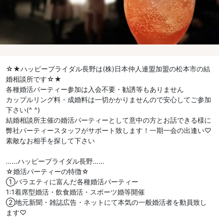
☆★ハッピーブライダル長野は(株)日本仲人連盟加盟の松本市の結
婚相談所です☆★
各種婚活パーティー参加は入会不要・勧誘等もありません
カップルリング料・成婚料は一切かかりませんので安心してご参加
下さい(^ ^)
結婚相談所主催の婚活パーティーとして意中の方とお話できる様に
弊社パーティースタッフがサポート致します！一期一会の出逢い♡
素敵なお相手を探して下さい
……ハッピーブライダル長野……
☆婚活パーティーの特徴☆
①バラエティに富んだ各種婚活パーティー
1:1着席型婚活・飲食婚活・スポーツ婚等開催
②地元新聞・雑誌広告・ネットにて本気の一般婚活者を動員致し
ます♡