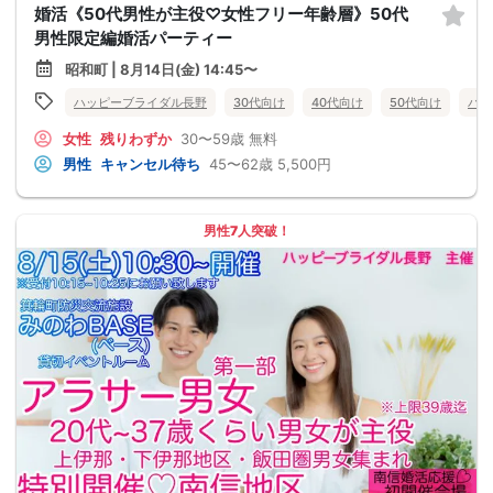
婚活《50代男性が主役♡女性フリー年齢層》50代
男性限定編婚活パーティー
昭和町 | 8月14日(金) 14:45〜
ハッピーブライダル長野
30代向け
40代向け
50代向け
バツ
女性
残りわずか
30〜59歳
無料
男性
キャンセル待ち
45〜62歳
5,500円
男性7人突破！