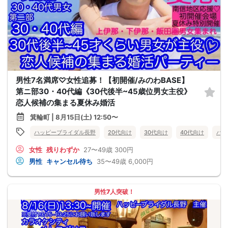
男性7名満席♡女性追募！【初開催/みのわBASE】
第ニ部30・40代編《30代後半~45歳位男女主役》
恋人候補の集まる夏休み婚活
箕輪町 | 8月15日(土) 12:50〜
ハッピーブライダル長野
20代向け
30代向け
40代向け
バツ
女性
残りわずか
27〜49歳
300円
男性
キャンセル待ち
35〜49歳
6,000円
男性7人突破！