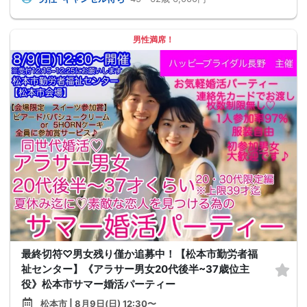
男性満席！
最終切符♡男女残り僅か追募中！【松本市勤労者福
祉センター】《アラサー男女20代後半~37歳位主
役》松本市サマー婚活パーティー
松本市 | 8月9日(日) 12:30〜