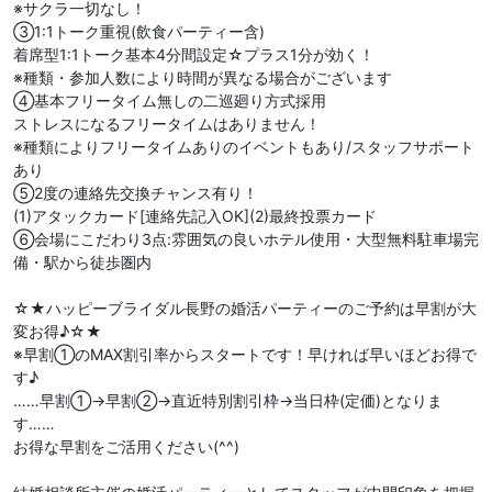
※サクラ一切なし！
③1:1トーク重視(飲食パーティー含)
着席型1:1トーク基本4分間設定☆プラス1分が効く！
※種類・参加人数により時間が異なる場合がございます
④基本フリータイム無しの二巡廻り方式採用
ストレスになるフリータイムはありません！
※種類によりフリータイムありのイベントもあり/スタッフサポート
あり
⑤2度の連絡先交換チャンス有り！
(1)アタックカード[連絡先記入OK](2)最終投票カード
⑥会場にこだわり3点:雰囲気の良いホテル使用・大型無料駐車場完
備・駅から徒歩圏内
☆★ハッピーブライダル長野の婚活パーティーのご予約は早割が大
変お得♪☆★
※早割①のMAX割引率からスタートです！早ければ早いほどお得で
す♪
……早割①→早割②→直近特別割引枠→当日枠(定価)となりま
す……
お得な早割をご活用ください(^^)