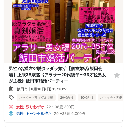
男性7名満席♡脱ダラダラ婚活【個室婚活/飯田会
場】上限38歳迄《アラサー20代後半〜35才位男女
が主役》飯田市婚活パーティー
飯田市 | 8月16日(日) 13:30〜
ハッピーブライダル長野
20代向け
30代向け
バツイチ・再婚
女性
残りわずか
22〜38歳
300円
男性
キャンセル待ち
24〜38歳
6,000円