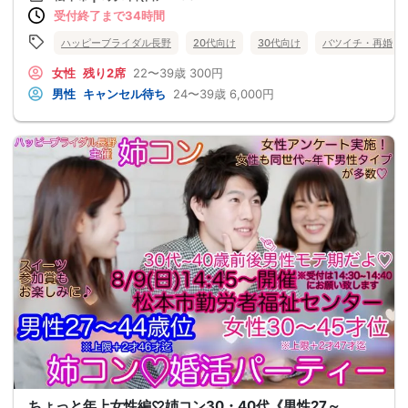
受付終了まで34時間
ハッピーブライダル長野
20代向け
30代向け
バツイチ・再婚
女性
残り2席
22〜39歳
300円
男性
キャンセル待ち
24〜39歳
6,000円
ちょっと年上女性編♡姉コン30・40代《男性27～