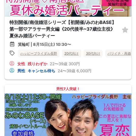
特別開催/南信婚活シリーズ【初開催/みのわBASE】
第一部♡アラサー男女編《20代後半~37歳位主役》
夏休み婚活パーティー
箕輪町 | 8月15日(土) 10:30〜
ハッピーブライダル長野
20代向け
30代向け
バツイチ・再婚
女性
残りわずか
22〜39歳
300円
男性
キャンセル待ち
24〜39歳
6,000円
男性7人突破！