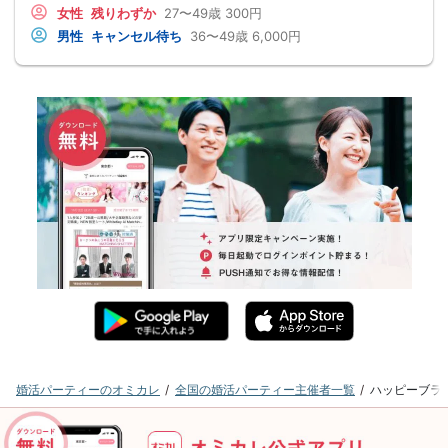
女性
残りわずか
27〜49歳
300円
男性
キャンセル待ち
36〜49歳
6,000円
婚活パーティーのオミカレ
全国の婚活パーティー主催者一覧
ハッピーブラ