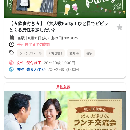
【★飲食付き★】《大人数Party！ひと目でビビッ
とくる男性を探したい》
名駅 | 8月11日(火・山の日) 12:30〜
受付終了まで7時間
シャンクレール
20代向け
愛知県
名駅
女性
受付終了
20〜29歳
1,000円
男性
残りわずか
20〜29歳
7,000円
男性急募！