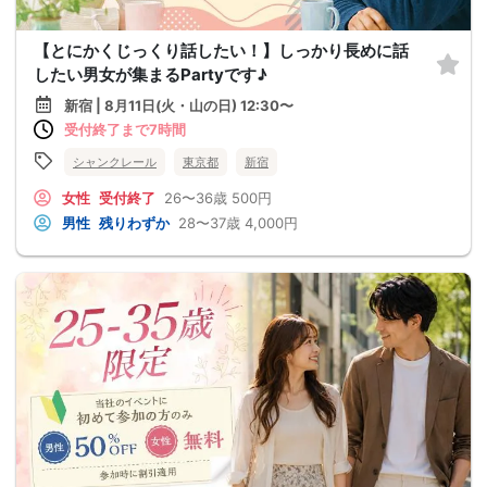
【とにかくじっくり話したい！】しっかり長めに話
したい男女が集まるPartyです♪
新宿 | 8月11日(火・山の日) 12:30〜
受付終了まで7時間
シャンクレール
東京都
新宿
女性
受付終了
26〜36歳
500円
男性
残りわずか
28〜37歳
4,000円