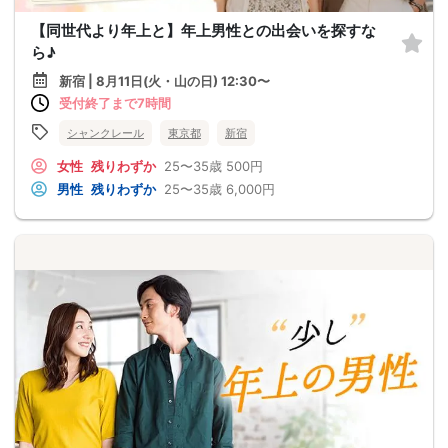
【同世代より年上と】年上男性との出会いを探すな
ら♪
新宿 | 8月11日(火・山の日) 12:30〜
受付終了まで7時間
シャンクレール
東京都
新宿
女性
残りわずか
25〜35歳
500円
男性
残りわずか
25〜35歳
6,000円