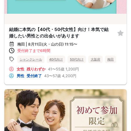
結婚に本気の【40代・50代女性】向け！本気で結
婚したい男性との出会いがあります
梅田 | 8月11日(火・山の日) 11:15〜
受付終了まで6時間
シャンクレール
40代向け
50代向け
大阪府
梅田
女性
残りわずか
41〜55歳
1,200円
男性
受付終了
43〜57歳
4,200円