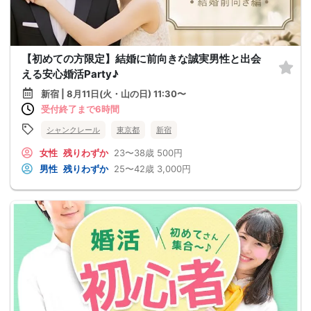
【初めての方限定】結婚に前向きな誠実男性と出会
える安心婚活Party♪
新宿 | 8月11日(火・山の日) 11:30〜
受付終了まで6時間
シャンクレール
東京都
新宿
女性
残りわずか
23〜38歳
500円
男性
残りわずか
25〜42歳
3,000円