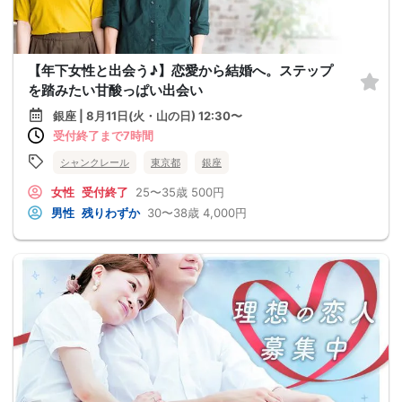
【年下女性と出会う♪】恋愛から結婚へ。ステップ
を踏みたい甘酸っぱい出会い
銀座 | 8月11日(火・山の日) 12:30〜
受付終了まで7時間
シャンクレール
東京都
銀座
女性
受付終了
25〜35歳
500円
男性
残りわずか
30〜38歳
4,000円