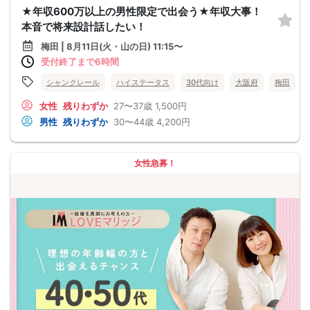
★年収600万以上の男性限定で出会う★年収大事！
本音で将来設計話したい！
梅田 | 8月11日(火・山の日) 11:15〜
受付終了まで6時間
シャンクレール
ハイステータス
30代向け
大阪府
梅田
女性
残りわずか
27〜37歳
1,500円
男性
残りわずか
30〜44歳
4,200円
女性急募！