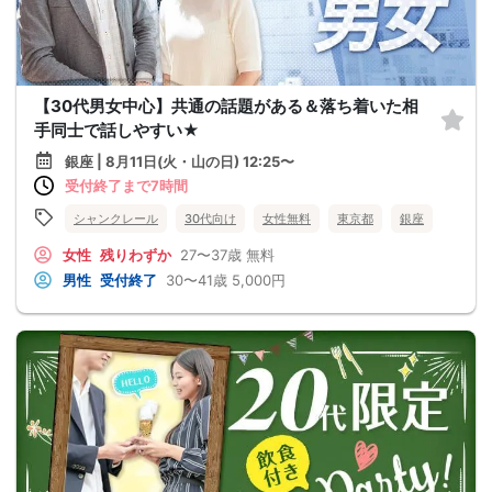
【30代男女中心】共通の話題がある＆落ち着いた相
手同士で話しやすい★
銀座 | 8月11日(火・山の日) 12:25〜
受付終了まで7時間
シャンクレール
30代向け
女性無料
東京都
銀座
女性
残りわずか
27〜37歳
無料
男性
受付終了
30〜41歳
5,000円