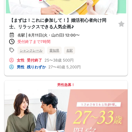
【まずは！これに参加して！】婚活初心者向け同
士、リラックスできる人気企画♪
名駅 | 8月11日(火・山の日) 12:00〜
受付終了まで7時間
シャンクレール
愛知県
名駅
女性
受付終了
25〜38歳
500円
男性
残りわずか
27〜40歳
5,200円
男性急募！