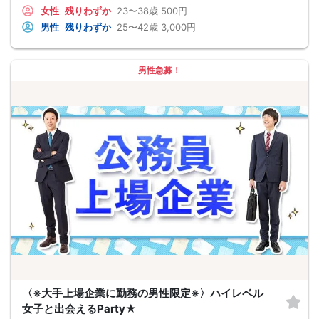
女性
残りわずか
23〜38歳
500円
男性
残りわずか
25〜42歳
3,000円
男性急募！
〈※大手上場企業に勤務の男性限定※〉ハイレベル
女子と出会えるParty★