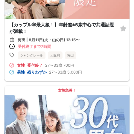
【カップル率最大級！】年齢差±5歳中心で共通話題
が満載！
梅田 | 8月11日(火・山の日) 12:15〜
受付終了まで7時間
シャンクレール
大阪府
梅田
女性
受付終了
27〜33歳
700円
男性
残りわずか
27〜33歳
5,000円
女性急募！