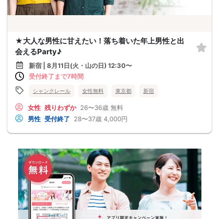
★大人な男性に甘えたい！落ち着いた年上男性と出
会えるParty♪
新宿 | 8月11日(火・山の日) 12:30〜
受付終了まで7時間
シャンクレール
女性無料
東京都
新宿
女性
残りわずか
26〜36歳
無料
男性
受付終了
28〜37歳
4,000円