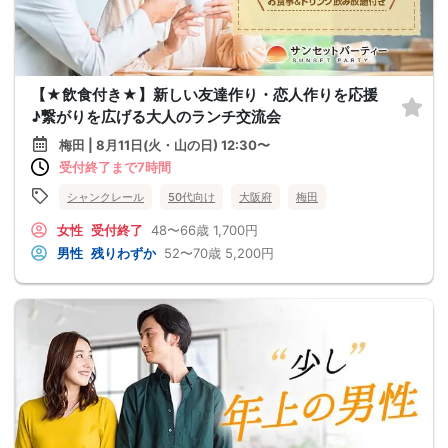
【★飲食付き★】新しい友達作り・恋人作りを応援
♪繋がりを広げる大人のランチ交流会
梅田 | 8月11日(火・山の日) 12:30〜
受付終了まで7時間
シャンクレール
50代向け
大阪府
梅田
女性
受付終了
48〜66歳
1,700円
男性
残りわずか
52〜70歳
5,200円