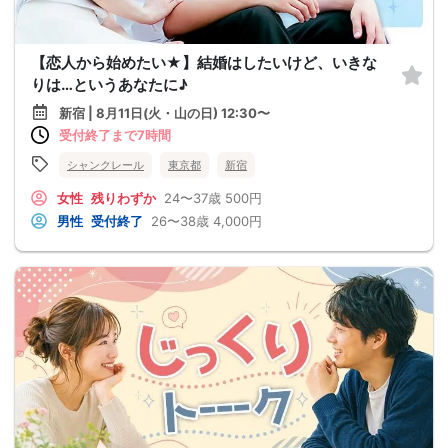
【恋人から始めたい★】結婚はしたいけど、いきな
りは…というあなたに♪
新宿 | 8月11日(火・山の日) 12:30〜
受付終了まで7時間
シャンクレール
東京都
新宿
女性
残りわずか
24〜37歳
500円
男性
受付終了
26〜38歳
4,000円