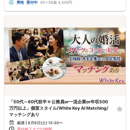
男性
受付中
45〜58歳
4,500円
「50代～60代前半☆公務員or一流企業or年収500
万円以上」個室スタイル/White Key AI Matching/
マッチングあり
銀座 | 8月8日(土) 13:30〜
受付終了まで22時間