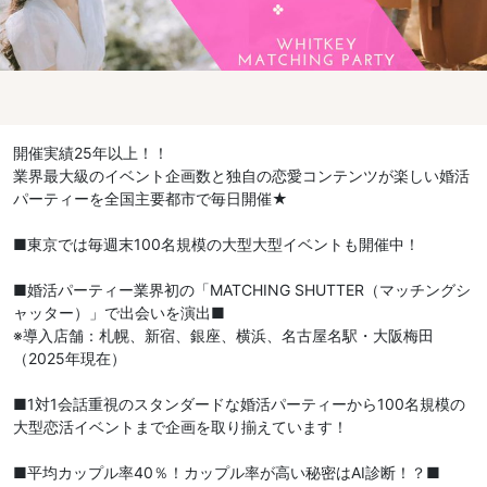
開催実績25年以上！！
業界最大級のイベント企画数と独自の恋愛コンテンツが楽しい婚活
パーティーを全国主要都市で毎日開催★
■東京では毎週末100名規模の大型大型イベントも開催中！
■婚活パーティー業界初の「MATCHING SHUTTER（マッチングシ
ャッター）」で出会いを演出■
※導入店舗：札幌、新宿、銀座、横浜、名古屋名駅・大阪梅田
（2025年現在）
■1対1会話重視のスタンダードな婚活パーティーから100名規模の
大型恋活イベントまで企画を取り揃えています！
■平均カップル率40％！カップル率が高い秘密はAI診断！？■