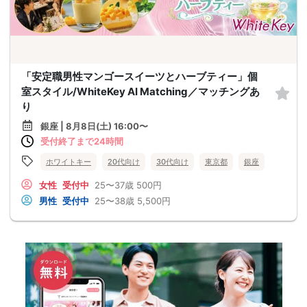
「安定職男性マンゴースイーツとハーブティー」個
室スタイル/WhiteKey AI Matching／マッチングあ
り
銀座 | 8月8日(土) 16:00〜
受付終了まで24時間
ホワイトキー
20代向け
30代向け
東京都
銀座
女性
受付中
25〜37歳
500円
男性
受付中
25〜38歳
5,500円