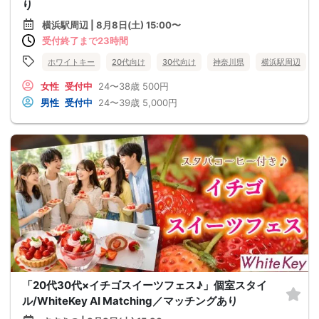
り
横浜駅周辺 | 8月8日(土) 15:00〜
受付終了まで23時間
ホワイトキー
20代向け
30代向け
神奈川県
横浜駅周辺
女性
受付中
24〜38歳
500円
男性
受付中
24〜39歳
5,000円
「20代30代×イチゴスイーツフェス♪」個室スタイ
ル/WhiteKey AI Matching／マッチングあり