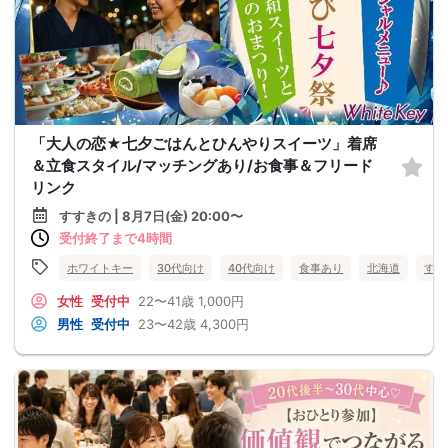
「大人の恋★七夕ごはんとひんやりスイーツ」着席
＆立食スタイル/マッチングあり/お食事＆フリード
リンク
すすきの | 8月7日(金) 20:00〜
受付終了まで4時間
ホワイトキー
30代向け
40代向け
食事あり
北海道
すす
女性
受付中
22〜41歳
1,000円
男性
受付中
23〜42歳
4,300円