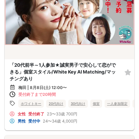
「20代前半～1人参加★誠実男子で安心して恋がで
きる」個室スタイル/White Key AI Matching/マッ
チングあり
梅田 | 8月8日(土) 12:00〜
受付終了まで20時間
ホワイトキー
20代向け
30代向け
個室
一人参加限定
大
女性
受付終了
23〜33歳
700円
男性
受付中
24〜34歳
4,000円