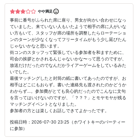
やや満足
事前に番号がふられた席に座り、男女が向かい合わせになっ
ていました。来ていない人もいたようで相手の席に人がいな
い方もいて、スタッフが席の場所を調整したらローテーショ
ンのターンが少なくなってフリータイムがもう少し延びたん
じゃないかなと思います。
街コンのスタッフって緊張している参加者を和ますために、
司会の挨拶とかされるんじゃないかな〜って思うのですが、
放送だけだったのでなんだかライアーゲームをしているみた
いでした。
最後マッチングしたと封筒の紙に書いてあったのですが、お
相手はどこにもおらず。書いた連絡先も渡されたのかどうか
わからず…。参加費がとても良心的だったのでこんなに文句
を言ってはいけないのですが、「？？？」とモヤモヤが残る
マッチングイベントとなりました。
参加者の方とは楽しくお話しできてよかったです。
投稿日時：2026-07-30 23:25（ホワイトキーのパーティー
に参加）