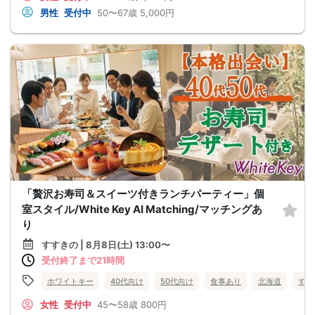
男性
受付中
50〜67歳
5,000円
「贅沢お寿司＆スイーツ付きランチパーティー」個
室スタイル/White Key AI Matching/マッチングあ
り
すすきの | 8月8日(土) 13:00〜
受付終了まで21時間
ホワイトキー
40代向け
50代向け
食事あり
北海道
すす
女性
受付中
45〜58歳
800円