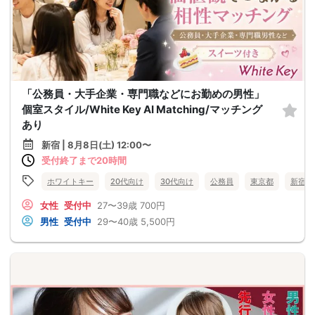
「公務員・大手企業・専門職などにお勤めの男性」
個室スタイル/White Key AI Matching/マッチング
あり
新宿 | 8月8日(土) 12:00〜
受付終了まで20時間
ホワイトキー
20代向け
30代向け
公務員
東京都
新宿
女性
受付中
27〜39歳
700円
男性
受付中
29〜40歳
5,500円