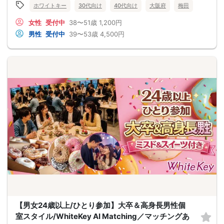
ホワイトキー
30代向け
40代向け
大阪府
梅田
女性
受付中
38〜51歳
1,200円
男性
受付中
39〜53歳
4,500円
【男女24歳以上/ひとり参加】大卒＆高身長男性個
室スタイル/WhiteKey AI Matching／マッチングあ