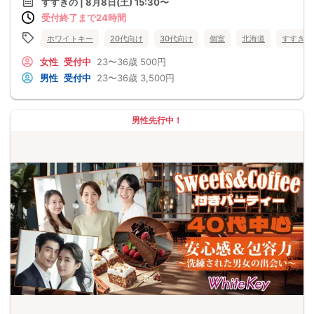
すすきの | 8月8日(土) 15:30〜
受付終了まで24時間
ホワイトキー
20代向け
30代向け
個室
北海道
すすきの
女性
受付中
23〜36歳
500円
男性
受付中
23〜36歳
3,500円
男性先行中！