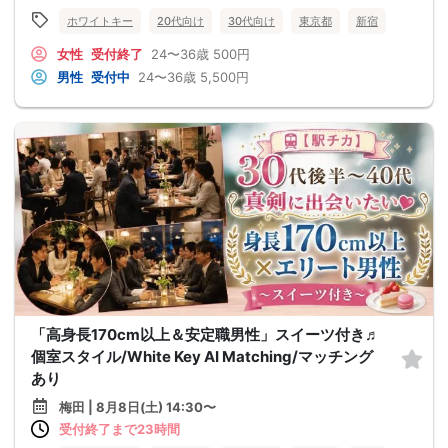
ホワイトキー
20代向け
30代向け
東京都
新宿
女性
受付終了
24〜36歳
500円
男性
受付中
24〜36歳
5,500円
「高身長170cm以上＆安定職男性」スイーツ付き♬
個室スタイル/White Key AI Matching/マッチング
あり
梅田 | 8月8日(土) 14:30〜
受付終了まで23時間