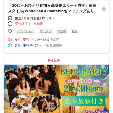
「30代～おひとり参加★高身長エリート男性」個室
スタイル/White Key AI Matching/マッチングあり
銀座 | 8月7日(金) 19:30〜
受付終了まで4時間
ホワイトキー
30代向け
東京都
銀座
女性
受付中
29〜42歳
700円
男性
受付中
31〜44歳
5,500円
男性先行中！