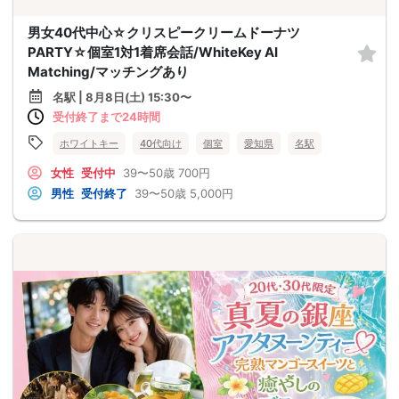
男女40代中心☆クリスピークリームドーナツ
PARTY☆個室1対1着席会話/WhiteKey AI
Matching/マッチングあり
名駅 | 8月8日(土) 15:30〜
受付終了まで24時間
ホワイトキー
40代向け
個室
愛知県
名駅
女性
受付中
39〜50歳
700円
男性
受付終了
39〜50歳
5,000円