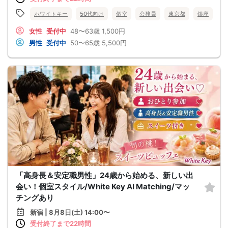
ホワイトキー
50代向け
個室
公務員
東京都
銀座
女性
受付中
48〜63歳
1,500円
男性
受付中
50〜65歳
5,500円
「高身長＆安定職男性」24歳から始める、新しい出
会い！個室スタイル/White Key AI Matching/マッ
チングあり
新宿 | 8月8日(土) 14:00〜
受付終了まで22時間