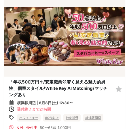
「年収500万円↑/安定職業♡若く見える魅力的男
性」個室スタイル/White Key AI Matching/マッチ
ングあり
横浜駅周辺 | 8月8日(土) 12:30〜
受付終了まで21時間
ホワイトキー
50代向け
神奈川県
横浜駅周辺
女性
受付中
50〜65歳
1,000円