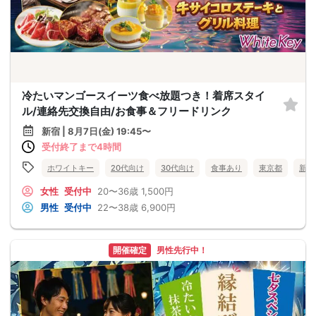
冷たいマンゴースイーツ食べ放題つき！着席スタイ
ル/連絡先交換自由/お食事＆フリードリンク
新宿 | 8月7日(金) 19:45〜
受付終了まで4時間
ホワイトキー
20代向け
30代向け
食事あり
東京都
新宿
女性
受付中
20〜36歳
1,500円
男性
受付中
22〜38歳
6,900円
開催確定
男性先行中！