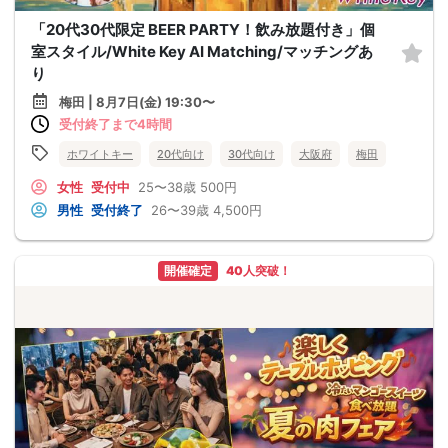
「20代30代限定 BEER PARTY！飲み放題付き」個
室スタイル/White Key AI Matching/マッチングあ
り
梅田 | 8月7日(金) 19:30〜
受付終了まで4時間
ホワイトキー
20代向け
30代向け
大阪府
梅田
女性
受付中
25〜38歳
500円
男性
受付終了
26〜39歳
4,500円
開催確定
40人突破！