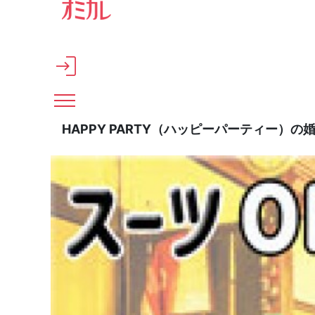
メインコンテンツへスキップ
HAPPY PARTY（ハッピーパーティー）