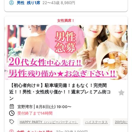
男性
残り1席
22〜43歳
8,980円
女性満席！
【初心者向け☆】駐車場完備！まもなく！完売間
近！！男性・女性残り僅か！！週末プレミアム街コ
ン
宜野湾市 | 8月8日(土) 19:00〜
受付終了まで14時間
HAPPY PARTY（ハッピーパーティー）
ハイステータス
20代向け
女性
キャンセル待ち
22〜32歳
1,000円