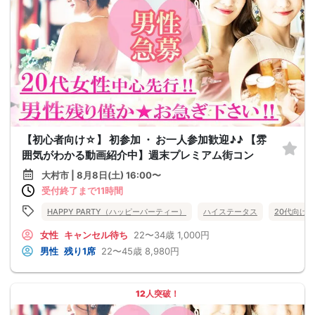
【初心者向け☆】 初参加 ・ お一人参加歓迎♪♪ 【雰
囲気がわかる動画紹介中】週末プレミアム街コン
大村市 | 8月8日(土) 16:00〜
受付終了まで11時間
HAPPY PARTY（ハッピーパーティー）
ハイステータス
20代向け
女性
キャンセル待ち
22〜34歳
1,000円
男性
残り1席
22〜45歳
8,980円
12人突破！