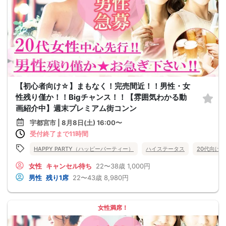
【初心者向け☆】まもなく！完売間近！！男性・女
性残り僅か！！Bigチャンス！！【雰囲気わかる動
画紹介中】週末プレミアム街コンン
宇都宮市 | 8月8日(土) 16:00〜
受付終了まで11時間
HAPPY PARTY（ハッピーパーティー）
ハイステータス
20代向け
女性
キャンセル待ち
22〜38歳
1,000円
男性
残り1席
22〜43歳
8,980円
女性満席！