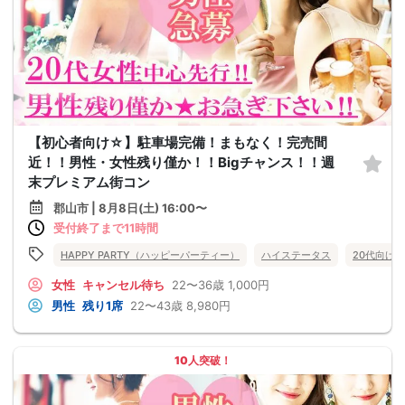
【初心者向け☆】駐車場完備！まもなく！完売間
近！！男性・女性残り僅か！！Bigチャンス！！週
末プレミアム街コン
郡山市 | 8月8日(土) 16:00〜
受付終了まで11時間
HAPPY PARTY（ハッピーパーティー）
ハイステータス
20代向け
女性
キャンセル待ち
22〜36歳
1,000円
男性
残り1席
22〜43歳
8,980円
10人突破！