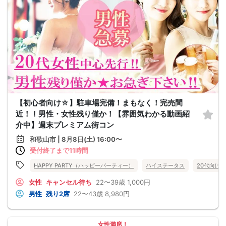
【初心者向け☆】駐車場完備！まもなく！完売間
近！！男性・女性残り僅か！【雰囲気わかる動画紹
介中】週末プレミアム街コン
和歌山市 | 8月8日(土) 16:00〜
受付終了まで11時間
HAPPY PARTY（ハッピーパーティー）
ハイステータス
20代向け
女性
キャンセル待ち
22〜39歳
1,000円
男性
残り2席
22〜43歳
8,980円
女性満席！