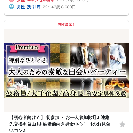
男性
残り1席
22〜43歳
8,980円
男性満席！
【初心者向け☆】 初参加 ・ お一人参加歓迎♪ 連絡
先交換も自由♪♪ 結婚前向き男女中心 1：1のお見合
いコン♪