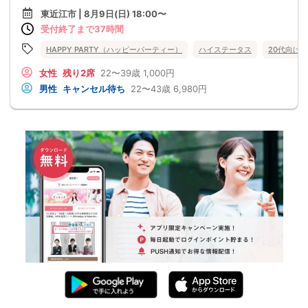
東近江市 | 8月9日(日) 18:00〜
受付終了まで37時間
HAPPY PARTY（ハッピーパーティー）
ハイステータス
20代向け
女性
残り2席
22〜39歳
1,000円
男性
キャンセル待ち
22〜43歳
6,980円