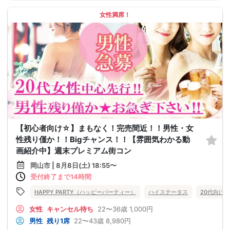
女性満席！
【初心者向け☆】まもなく！完売間近！！男性・女
性残り僅か！！Bigチャンス！！【雰囲気わかる動
画紹介中】週末プレミアム街コン
岡山市 | 8月8日(土) 18:55〜
受付終了まで14時間
HAPPY PARTY（ハッピーパーティー）
ハイステータス
20代向け
女性
キャンセル待ち
22〜36歳
1,000円
男性
残り1席
22〜43歳
8,980円