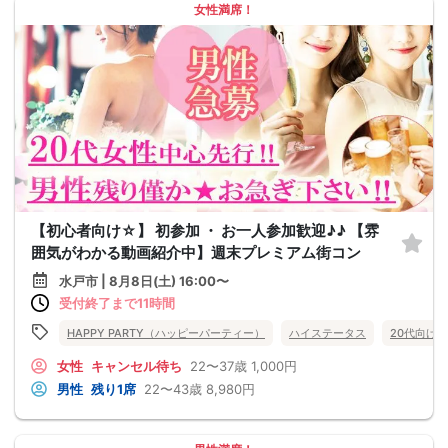
女性満席！
【初心者向け☆】 初参加 ・ お一人参加歓迎♪♪ 【雰
囲気がわかる動画紹介中】週末プレミアム街コン
水戸市 | 8月8日(土) 16:00〜
受付終了まで11時間
HAPPY PARTY（ハッピーパーティー）
ハイステータス
20代向け
女性
キャンセル待ち
22〜37歳
1,000円
男性
残り1席
22〜43歳
8,980円