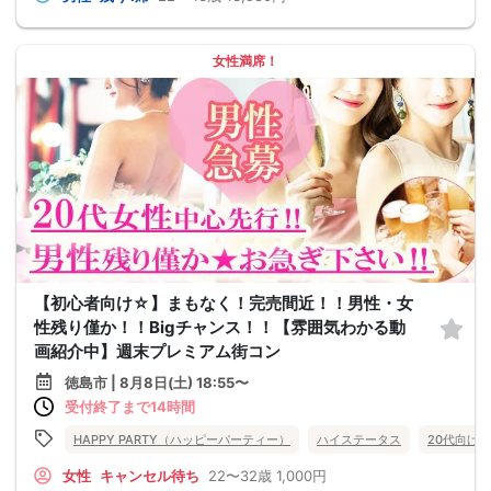
女性満席！
【初心者向け☆】まもなく！完売間近！！男性・女
性残り僅か！！Bigチャンス！！【雰囲気わかる動
画紹介中】週末プレミアム街コン
徳島市 | 8月8日(土) 18:55〜
受付終了まで14時間
HAPPY PARTY（ハッピーパーティー）
ハイステータス
20代向け
女性
キャンセル待ち
22〜32歳
1,000円