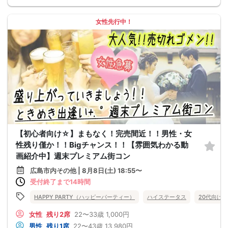
女性先行中！
【初心者向け☆】まもなく！完売間近！！男性・女
性残り僅か！！Bigチャンス！！【雰囲気わかる動
画紹介中】週末プレミアム街コン
広島市内その他 | 8月8日(土) 18:55〜
受付終了まで14時間
HAPPY PARTY（ハッピーパーティー）
ハイステータス
20代向け
女性
残り2席
22〜33歳
1,000円
男性
残り1席
22〜43歳
13,980円