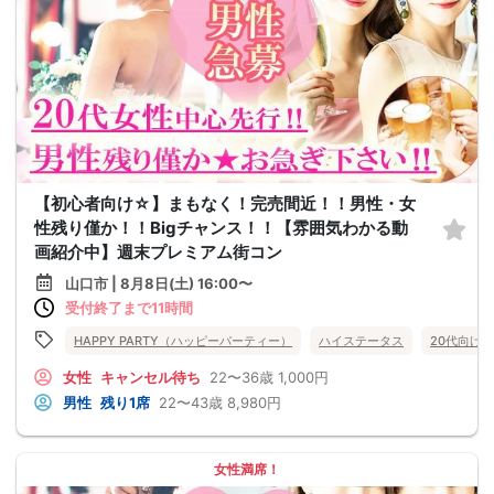
【初心者向け☆】まもなく！完売間近！！男性・女
性残り僅か！！Bigチャンス！！【雰囲気わかる動
画紹介中】週末プレミアム街コン
山口市 | 8月8日(土) 16:00〜
受付終了まで11時間
HAPPY PARTY（ハッピーパーティー）
ハイステータス
20代向け
女性
キャンセル待ち
22〜36歳
1,000円
男性
残り1席
22〜43歳
8,980円
女性満席！