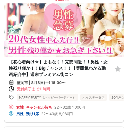
【初心者向け☆】まもなく！完売間近！！男性・女
性残り僅か！！Bigチャンス！！【雰囲気わかる動
画紹介中】週末プレミアム街コン
盛岡市 | 8月8日(土) 16:00〜
受付終了まで11時間
HAPPY PARTY（ハッピーパーティー）
ハイステータス
20代向け
女性
キャンセル待ち
22〜32歳
1,000円
男性
残り1席
22〜43歳
8,980円