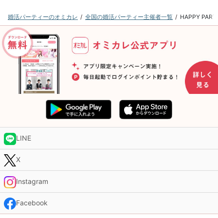
婚活パーティーのオミカレ
全国の婚活パーティー主催者一覧
HAPPY P
LINE
X
Instagram
Facebook