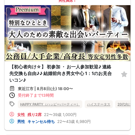
男性満席！
【初心者向け☆】 初参加 ・ お一人参加歓迎♪ 連絡
先交換も自由♪♪ 結婚前向き男女中心 1：1のお見合
いコン♪
東近江市 | 8月8日(土) 18:00〜
受付終了まで13時間
HAPPY PARTY（ハッピーパーティー）
ハイステータス
20代向け
女性
残り2席
22〜39歳
1,000円
男性
キャンセル待ち
22〜43歳
6,980円