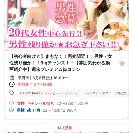
【初心者向け☆】まもなく！完売間近！！男性・女
性残り僅か！！Bigチャンス！！【雰囲気わかる動
画紹介中】週末プレミアム街コンン
甲府市 | 8月8日(土) 16:00〜
受付終了まで11時間
HAPPY PARTY（ハッピーパーティー）
ハイステータス
20代向け
女性
キャンセル待ち
22〜33歳
1,500円
男性
残り1席
22〜43歳
12,980円
12人突破！