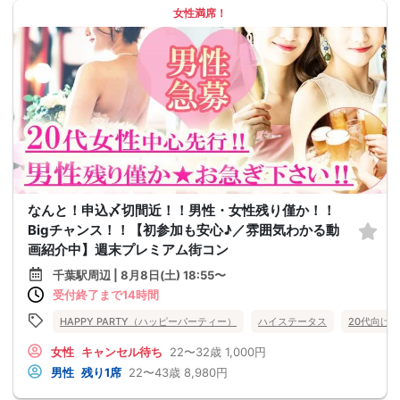
女性満席！
なんと！申込〆切間近！！男性・女性残り僅か！！
Bigチャンス！！【初参加も安心♪／雰囲気わかる動
画紹介中】週末プレミアム街コン
千葉駅周辺 | 8月8日(土) 18:55〜
受付終了まで14時間
HAPPY PARTY（ハッピーパーティー）
ハイステータス
20代向け
女性
キャンセル待ち
22〜32歳
1,000円
男性
残り1席
22〜43歳
8,980円