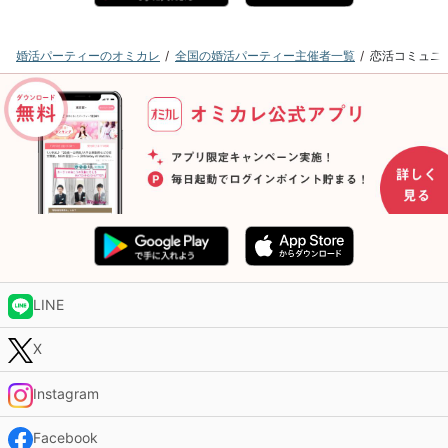
婚活パーティーのオミカレ
全国の婚活パーティー主催者一覧
恋活コミュニ
LINE
X
Instagram
Facebook