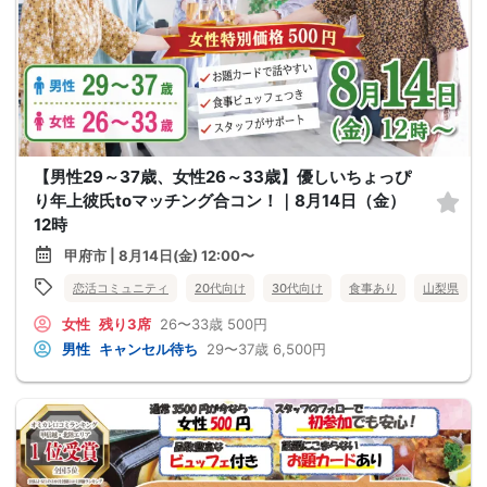
【男性29～37歳、女性26～33歳】優しいちょっぴ
り年上彼氏toマッチング合コン！｜8月14日（金）
12時
甲府市 | 8月14日(金) 12:00〜
恋活コミュニティ
20代向け
30代向け
食事あり
山梨県
女性
残り3席
26〜33歳
500円
男性
キャンセル待ち
29〜37歳
6,500円