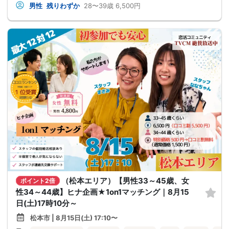
男性
残りわずか
28〜39歳
6,500円
（松本エリア）【男性33～45歳、女
ポイント2倍
性34～44歳】ヒナ企画★1on1マッチング｜8月15
日(土)17時10分～
松本市 | 8月15日(土) 17:10〜