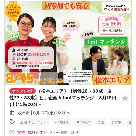
（松本エリア）【男性28～39歳、女
ポイント2倍
性27～38歳】ヒナ企画★1on1マッチング｜8月15日
(土)15時20分～
松本市 | 8月15日(土) 15:20〜
恋活コミュニティ
20代向け
30代向け
個室
長野県
松本
女性
残りわずか
27〜38歳
500円