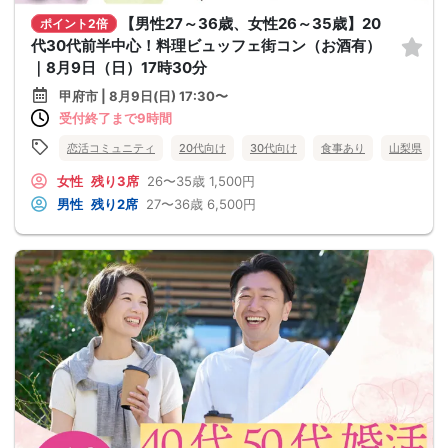
【男性27～36歳、女性26～35歳】20
ポイント2倍
代30代前半中心！料理ビュッフェ街コン（お酒有）
｜8月9日（日）17時30分
甲府市 | 8月9日(日) 17:30〜
受付終了まで9時間
恋活コミュニティ
20代向け
30代向け
食事あり
山梨県
女性
残り3席
26〜35歳
1,500円
男性
残り2席
27〜36歳
6,500円