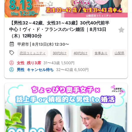
【男性32～42歳、女性31～43歳】30代40代前半
中心！ヴィ・ド・フランスのパン婚活 ｜8月13日
（木）12時30分
甲府市 | 8月13日(木) 12:30〜
恋活コミュニティ
30代向け
40代向け
食事あり
山梨県
女性
残り3席
31〜43歳
1,500円
男性
キャンセル待ち
32〜42歳
6,500円