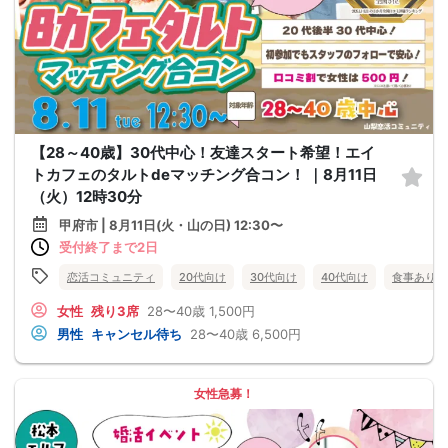
【28～40歳】30代中心！友達スタート希望！エイ
トカフェのタルトdeマッチング合コン！ ｜8月11日
（火）12時30分
甲府市 | 8月11日(火・山の日) 12:30〜
受付終了まで2日
恋活コミュニティ
20代向け
30代向け
40代向け
食事あり
女性
残り3席
28〜40歳
1,500円
男性
キャンセル待ち
28〜40歳
6,500円
女性急募！