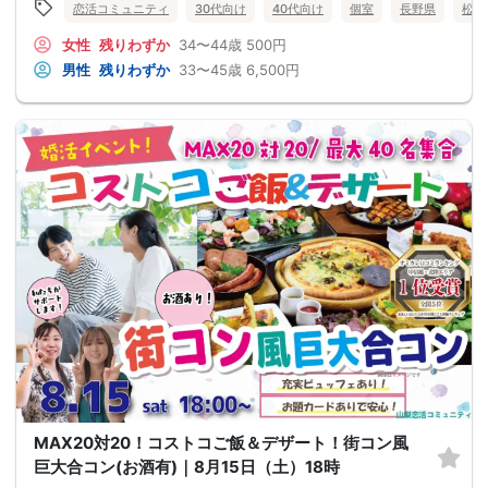
恋活コミュニティ
30代向け
40代向け
個室
長野県
松本
女性
残りわずか
34〜44歳
500円
男性
残りわずか
33〜45歳
6,500円
MAX20対20！コストコご飯＆デザート！街コン風
巨大合コン(お酒有)｜8月15日（土）18時