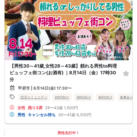
【男性30～41歳,女性28～43歳】頼れる男性to料理
ビュッフェ街コン(お酒有) ｜8月14日（金）17時30
分
甲府市 | 8月14日(金) 17:30〜
恋活コミュニティ
20代向け
30代向け
40代向け
食事あり
女性
残り3席
28〜43歳
1,500円
男性
キャンセル待ち
30〜41歳
6,500円
男性先行中！