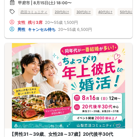
甲府市 | 8月15日(土) 18:00〜
恋活コミュニティ
20代向け
30代向け
40代向け
50代向け
女性
残り3席
20〜55歳
1,500円
男性
キャンセル待ち
20〜55歳
6,500円
【男性31～39歳、女性28～37歳】20代後半30代