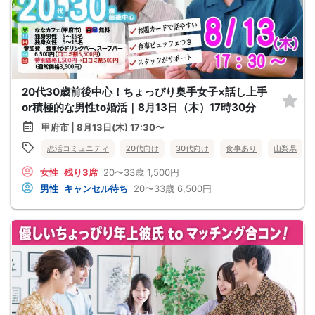
20代30歳前後中心！ちょっぴり奥手女子×話し上手
or積極的な男性to婚活｜8月13日（木）17時30分
甲府市 | 8月13日(木) 17:30〜
恋活コミュニティ
20代向け
30代向け
食事あり
山梨県
女性
残り3席
20〜33歳
1,500円
男性
キャンセル待ち
20〜33歳
6,500円