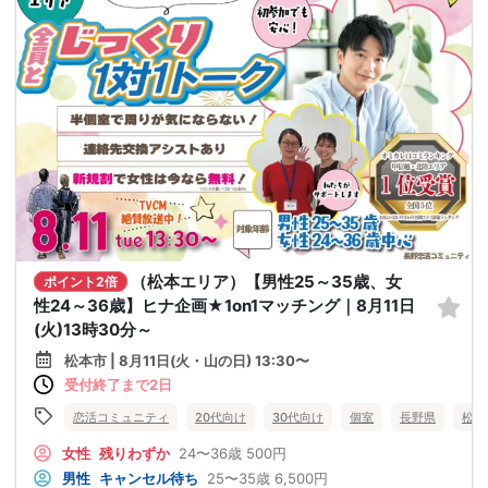
（松本エリア）【男性25～35歳、女
ポイント2倍
性24～36歳】ヒナ企画★1on1マッチング｜8月11日
(火)13時30分～
松本市 | 8月11日(火・山の日) 13:30〜
受付終了まで2日
恋活コミュニティ
20代向け
30代向け
個室
長野県
松本
女性
残りわずか
24〜36歳
500円
男性
キャンセル待ち
25〜35歳
6,500円