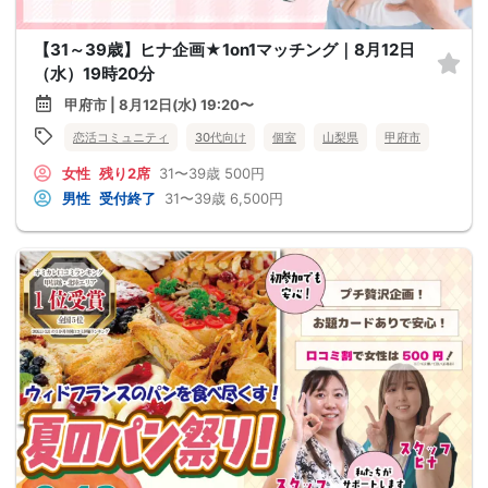
【31～39歳】ヒナ企画★1on1マッチング｜8月12日
（水）19時20分
甲府市 | 8月12日(水) 19:20〜
恋活コミュニティ
30代向け
個室
山梨県
甲府市
女性
残り2席
31〜39歳
500円
男性
受付終了
31〜39歳
6,500円