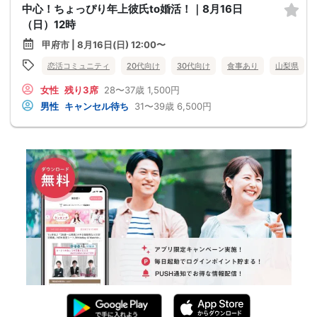
中心！ちょっぴり年上彼氏to婚活！｜8月16日
（日）12時
甲府市 | 8月16日(日) 12:00〜
恋活コミュニティ
20代向け
30代向け
食事あり
山梨県
女性
残り3席
28〜37歳
1,500円
男性
キャンセル待ち
31〜39歳
6,500円