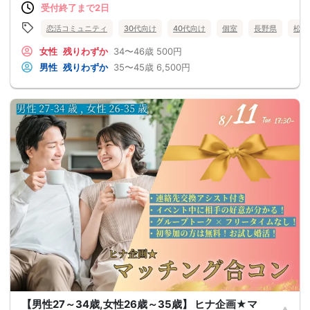
受付終了まで2日
恋活コミュニティ
30代向け
40代向け
個室
長野県
松本
女性
残りわずか
34〜46歳
500円
男性
残りわずか
35〜45歳
6,500円
【男性27～34歳,女性26歳～35歳】 ヒナ企画★マ