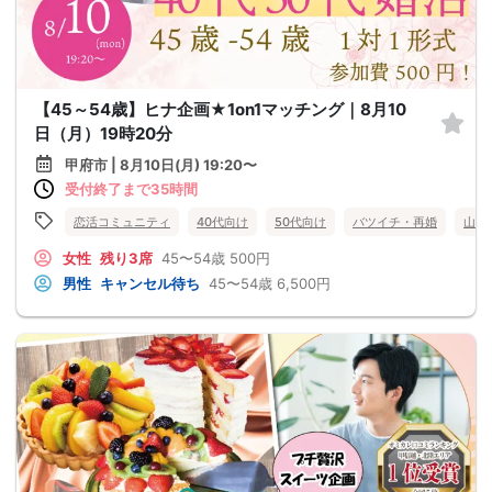
【45～54歳】ヒナ企画★1on1マッチング｜8月10
日（月）19時20分
甲府市 | 8月10日(月) 19:20〜
受付終了まで35時間
恋活コミュニティ
40代向け
50代向け
バツイチ・再婚
山梨
女性
残り3席
45〜54歳
500円
男性
キャンセル待ち
45〜54歳
6,500円