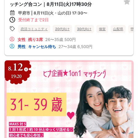
ッチング合コン｜8月11日(火)17時30分
甲府市 | 8月11日(火・山の日) 17:30〜
受付終了まで2日
恋活コミュニティ
20代向け
30代向け
個室
山梨県
甲府
女性
残り3席
26〜35歳
500円
男性
キャンセル待ち
27〜34歳
6,500円