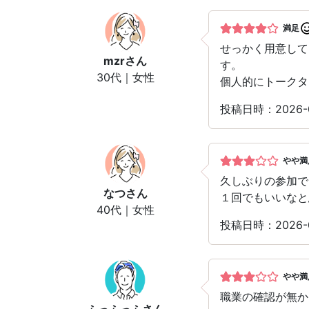
満足
せっかく用意して
mzr
さん
す。
30代｜女性
個人的にトークタ
投稿日時：2026-
やや満
久しぶりの参加で
なつ
さん
１回でもいいなと
40代｜女性
投稿日時：2026-
やや満
職業の確認が無か
ふっふっふ
さん