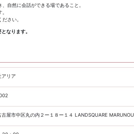
き、自然に会話ができる場であること。
す。
ください。
要となります。
社アリア
002
古屋市中区丸の内２ー１８ー１４ LANDSQUARE MARUNOUC