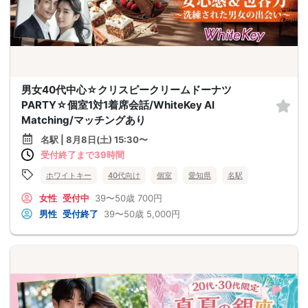
男女40代中心☆クリスピークリームドーナツ
PARTY☆個室1対1着席会話/WhiteKey AI
Matching/マッチングあり
名駅 | 8月8日(土) 15:30〜
受付終了まで39時間
ホワイトキー
40代向け
個室
愛知県
名駅
女性
受付中
39〜50歳
700円
男性
受付終了
39〜50歳
5,000円