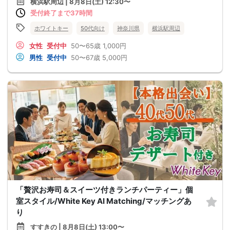
横浜駅周辺 | 8月8日(土) 12:30〜
受付終了まで37時間
ホワイトキー
50代向け
神奈川県
横浜駅周辺
女性
受付中
50〜65歳
1,000円
男性
受付中
50〜67歳
5,000円
「贅沢お寿司＆スイーツ付きランチパーティー」個
室スタイル/White Key AI Matching/マッチングあ
り
すすきの | 8月8日(土) 13:00〜