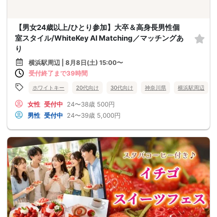
【男女24歳以上/ひとり参加】大卒＆高身長男性個
室スタイル/WhiteKey AI Matching／マッチングあ
り
横浜駅周辺 | 8月8日(土) 15:00〜
受付終了まで39時間
ホワイトキー
20代向け
30代向け
神奈川県
横浜駅周辺
女性
受付中
24〜38歳
500円
男性
受付中
24〜39歳
5,000円