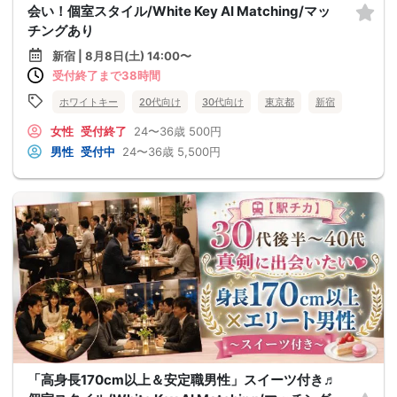
会い！個室スタイル/White Key AI Matching/マッ
チングあり
新宿 | 8月8日(土) 14:00〜
受付終了まで38時間
ホワイトキー
20代向け
30代向け
東京都
新宿
女性
受付終了
24〜36歳
500円
男性
受付中
24〜36歳
5,500円
「高身長170cm以上＆安定職男性」スイーツ付き♬