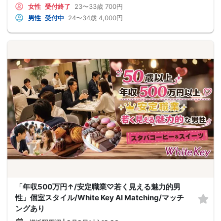
女性
受付終了
23〜33歳
700円
男性
受付中
24〜34歳
4,000円
「年収500万円↑/安定職業♡若く見える魅力的男
性」個室スタイル/White Key AI Matching/マッチ
ングあり