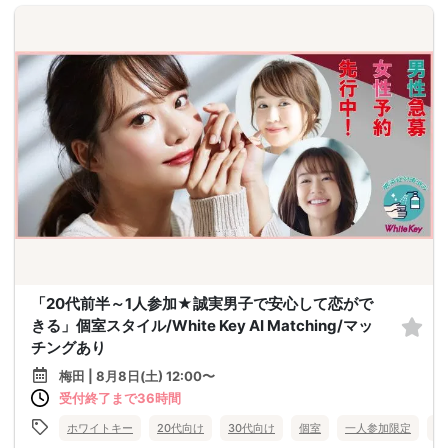
「20代前半～1人参加★誠実男子で安心して恋がで
きる」個室スタイル/White Key AI Matching/マッ
チングあり
梅田 | 8月8日(土) 12:00〜
受付終了まで36時間
ホワイトキー
20代向け
30代向け
個室
一人参加限定
大