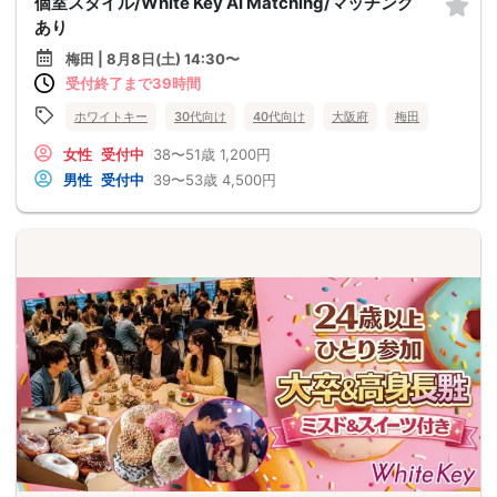
個室スタイル/White Key AI Matching/マッチング
あり
梅田 | 8月8日(土) 14:30〜
受付終了まで39時間
ホワイトキー
30代向け
40代向け
大阪府
梅田
女性
受付中
38〜51歳
1,200円
男性
受付中
39〜53歳
4,500円