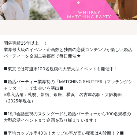
開催実績25年以上！！
業界最大級のイベント企画数と独自の恋愛コンテンツが楽しい婚活
パーティーを全国主要都市で毎日開催★
■東京では毎週末100名規模の大型大型イベントも開催中！
■婚活パーティー業界初の「MATCHING SHUTTER（マッチングシ
ャッター）」で出会いを演出■
※導入店舗：札幌、新宿、銀座、横浜、名古屋名駅・大阪梅田
（2025年現在）
■1対1会話重視のスタンダードな婚活パーティーから100名規模の
大型恋活イベントまで企画を取り揃えています！
■平均カップル率40％！カップル率が高い秘密はAI診断！？■