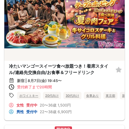
冷たいマンゴースイーツ食べ放題つき！着席スタイ
ル/連絡先交換自由/お食事＆フリードリンク
新宿 | 8月7日(金) 19:45〜
受付終了まで20時間
ホワイトキー
20代向け
30代向け
食事あり
東京都
新宿
女性
受付中
20〜36歳
1,500円
男性
受付中
22〜38歳
6,900円