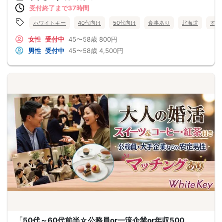
受付終了まで37時間
ホワイトキー
40代向け
50代向け
食事あり
北海道
すす
女性
受付中
45〜58歳
800円
男性
受付中
45〜58歳
4,500円
「50代～60代前半☆公務員or一流企業or年収500