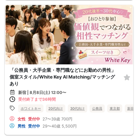
「公務員・大手企業・専門職などにお勤めの男性」
個室スタイル/White Key AI Matching/マッチング
あり
新宿 | 8月8日(土) 12:00〜
受付終了まで36時間
ホワイトキー
20代向け
30代向け
公務員
東京都
新宿
女性
受付中
27〜39歳
700円
男性
受付中
29〜40歳
5,500円