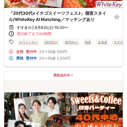
「20代30代×イチゴスイーツフェス♪」個室スタイ
ル/WhiteKey AI Matching／マッチングあり
すすきの | 8月8日(土) 15:30〜
受付終了まで40時間
ホワイトキー
20代向け
30代向け
個室
北海道
すすきの
女性
受付中
23〜36歳
500円
男性
受付中
23〜36歳
3,500円
男性先行中！