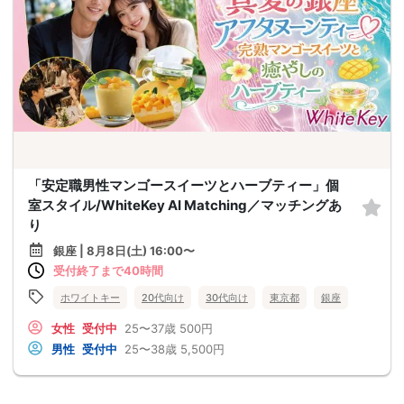
「安定職男性マンゴースイーツとハーブティー」個
室スタイル/WhiteKey AI Matching／マッチングあ
り
銀座 | 8月8日(土) 16:00〜
受付終了まで40時間
ホワイトキー
20代向け
30代向け
東京都
銀座
女性
受付中
25〜37歳
500円
男性
受付中
25〜38歳
5,500円