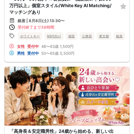
万円以上」個室スタイル/White Key AI Matching/
マッチングあり
銀座 | 8月8日(土) 13:30〜
受付終了まで38時間
ホワイトキー
50代向け
個室
公務員
東京都
銀座
女性
受付中
48〜63歳
1,500円
男性
受付中
50〜65歳
5,500円
「高身長＆安定職男性」24歳から始める、新しい出