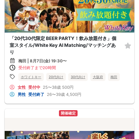
「20代30代限定 BEER PARTY！飲み放題付き」個
室スタイル/White Key AI Matching/マッチングあ
り
梅田 | 8月7日(金) 19:30〜
受付終了まで20時間
ホワイトキー
20代向け
30代向け
大阪府
梅田
女性
受付中
25〜38歳
500円
男性
受付終了
26〜39歳
4,500円
開催確定