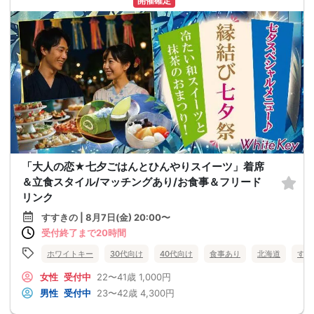
開催確定
「大人の恋★七夕ごはんとひんやりスイーツ」着席
＆立食スタイル/マッチングあり/お食事＆フリード
リンク
すすきの | 8月7日(金) 20:00〜
受付終了まで20時間
ホワイトキー
30代向け
40代向け
食事あり
北海道
すす
女性
受付中
22〜41歳
1,000円
男性
受付中
23〜42歳
4,300円