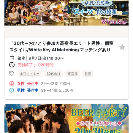
「30代～おひとり参加★高身長エリート男性」個室
スタイル/White Key AI Matching/マッチングあり
銀座 | 8月7日(金) 19:30〜
受付終了まで20時間
ホワイトキー
30代向け
東京都
銀座
女性
受付中
29〜42歳
700円
男性
受付中
31〜44歳
5,500円