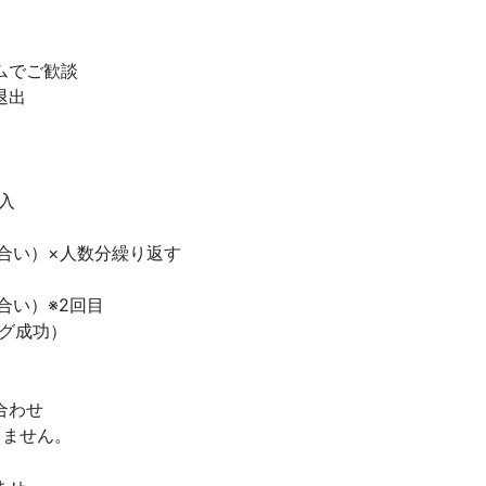
ムでご歓談
退出
入
合い）×人数分繰り返す
合い）※2回目
グ成功）
合わせ
しません。