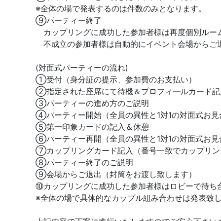
※全体の場で発表するのは件数のみとなります。
⑨パーティー終了
カップリングに成功した参加者様は再度個別ルー
不成立の参加者様は自動的にイベント会場からご
(対面式パーティーの流れ)
①受付（身分証の提示、参加費のお支払い）
②指定された座席にて待機＆プロフィ―ルカード記
③パーティーの進め方のご説明
④パーティー開始（全員の異性と1対1の対面式お見
⑤第一印象カードの記入＆休憩
⑥パーティー再開（全員の異性と1対1の対面式お見
⑦カップリングカード記入（番号一致でカップリン
⑧パーティー終了のご説明
⑨会場からご退出（封筒をお渡し致します）
⑩カップリングに成功した参加者様はロビーで待ち
※全体の場で具体的なカップル組み合わせは発表致