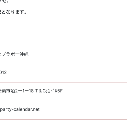
ませ。
要となります。
社ブラボー沖縄
012
覇市泊2ー1ー18 T＆C泊ﾋﾞﾙ5F
arty-calendar.net