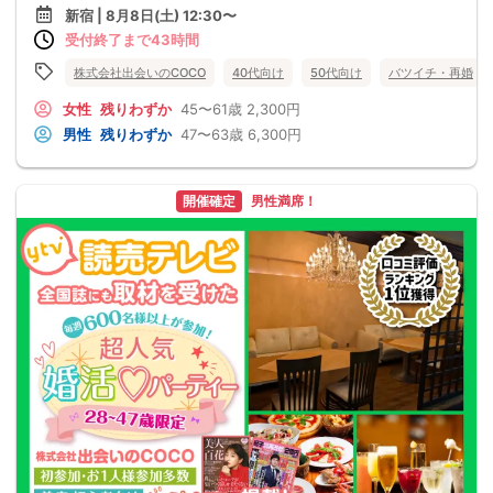
新宿 | 8月8日(土) 12:30〜
受付終了まで43時間
株式会社出会いのCOCO
40代向け
50代向け
バツイチ・再婚
女性
残りわずか
45〜61歳
2,300円
男性
残りわずか
47〜63歳
6,300円
開催確定
男性満席！