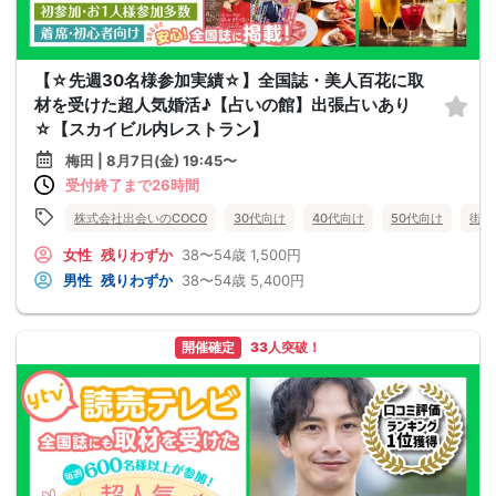
【☆先週30名様参加実績☆】全国誌・美人百花に取
材を受けた超人気婚活♪【占いの館】出張占いあり
☆【スカイビル内レストラン】
梅田 | 8月7日(金) 19:45〜
受付終了まで26時間
株式会社出会いのCOCO
30代向け
40代向け
50代向け
街コ
女性
残りわずか
38〜54歳
1,500円
男性
残りわずか
38〜54歳
5,400円
開催確定
33人突破！