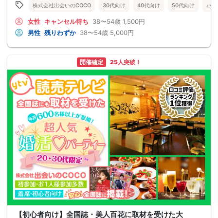
株式会社出会いのCOCO
30代向け
40代向け
50代向け
バツ
女性
キャンセル待ち
38〜54歳
1,500円
男性
残りわずか
38〜54歳
5,000円
開催確定
25人突破！
【初心者向け】全国誌・美人百花に取材を受けた大