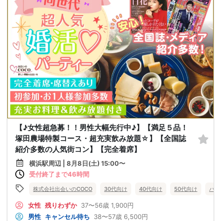
【♪女性超急募！！男性大幅先行中♪】【満足５品！
塚田農場特製コース・超充実飲み放題☆】【全国誌
紹介多数の人気街コン】【完全着席】
横浜駅周辺 | 8月8日(土) 15:00〜
受付終了まで46時間
株式会社出会いのCOCO
30代向け
40代向け
50代向け
バツ
女性
残りわずか
37〜56歳
1,900円
男性
キャンセル待ち
38〜57歳
6,500円