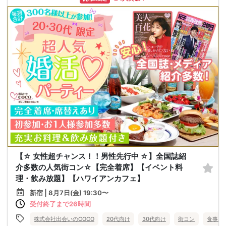
【☆ 女性超チャンス！！男性先行中 ☆】全国誌紹
介多数の人気街コン☆【完全着席】【イベント料
理・飲み放題】【ハワイアンカフェ】
新宿 | 8月7日(金) 19:30〜
受付終了まで26時間
株式会社出会いのCOCO
20代向け
30代向け
街コン
食事あ