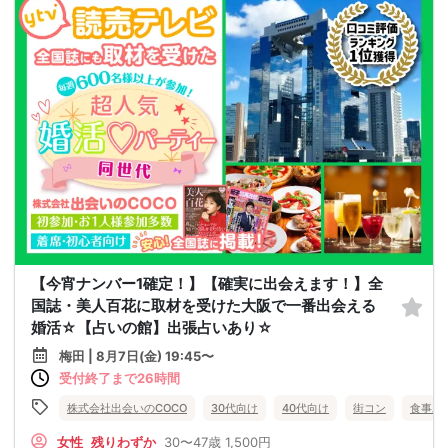
【今宵ナンバー1確定！】【確実に出会えます！】全
国誌・美人百花に取材を受けた大阪で一番出会える
婚活☆【占いの館】出張占いあり☆
梅田 | 8月7日(金) 19:45〜
受付終了まで26時間
株式会社出会いのCOCO
30代向け
40代向け
街コン
食事あ
女性
残りわずか
30〜47歳
1,500円