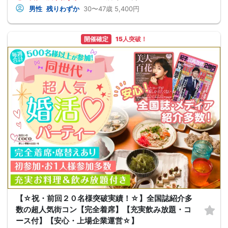
男性
残りわずか
30〜47歳
5,400円
開催確定
15人突破！
【☆祝・前回２０名様突破実績！☆】全国誌紹介多
数の超人気街コン【完全着席】【充実飲み放題・コ
ース付】【安心・上場企業運営☆】