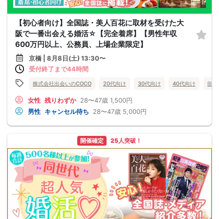
【初心者向け】全国誌・美人百花に取材を受けた大
阪で一番出会える婚活☆【完全着席】【男性年収
600万円以上、公務員、上場企業限定】
京橋 | 8月8日(土) 13:30〜
受付終了まで44時間
株式会社出会いのCOCO
20代向け
30代向け
40代向け
街コ
女性
残りわずか
28〜47歳
1,500円
男性
キャンセル待ち
28〜47歳
5,000円
開催確定
25人突破！