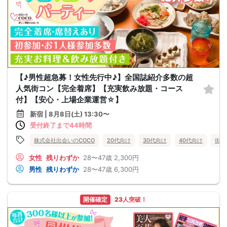
【♪男性超急募！女性先行中♪】全国誌紹介多数の超
人気街コン【完全着席】【充実飲み放題・コース
付】【安心・上場企業運営☆】
新宿 | 8月8日(土) 13:30〜
受付終了まで44時間
株式会社出会いのCOCO
20代向け
30代向け
40代向け
街コ
女性
残りわずか
28〜47歳
2,300円
男性
残りわずか
28〜47歳
6,300円
開催確定
23人突破！