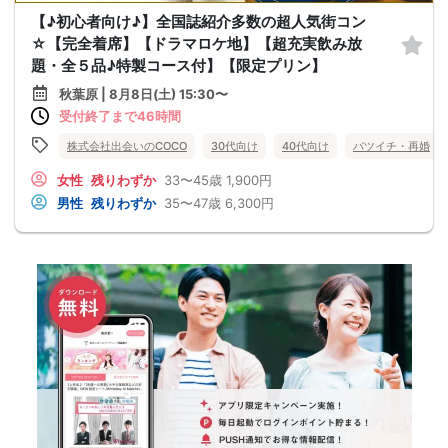
【♪初心者向け♪】全国誌紹介多数の超人気街コン
☆【完全着席】【ドラマロケ地】【超充実飲み放
題・全５品♪特製コース付】【限定プリン】
秋葉原 | 8月8日(土) 15:30〜
受付終了まで46時間
株式会社出会いのCOCO
30代向け
40代向け
バツイチ・再婚
女性
残りわずか
33〜45歳
1,900円
男性
残りわずか
35〜47歳
6,300円