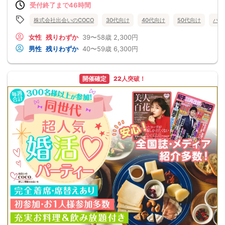
受付終了まで46時間
株式会社出会いのCOCO
30代向け
40代向け
50代向け
バツ
女性
残りわずか
39〜58歳
2,300円
男性
残りわずか
40〜59歳
6,300円
開催確定
22人突破！