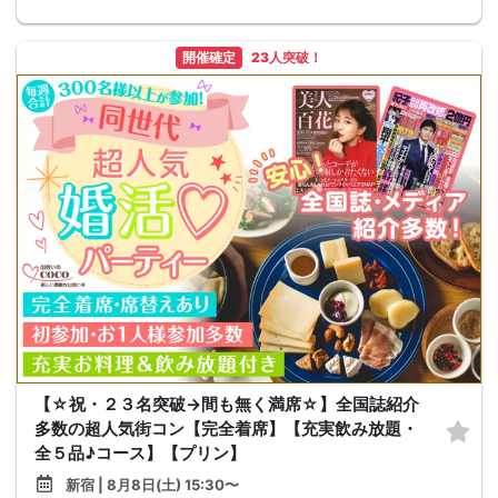
開催確定
23人突破！
【☆祝・２３名突破→間も無く満席☆】全国誌紹介
多数の超人気街コン【完全着席】【充実飲み放題・
全５品♪コース】【プリン】
新宿 | 8月8日(土) 15:30〜