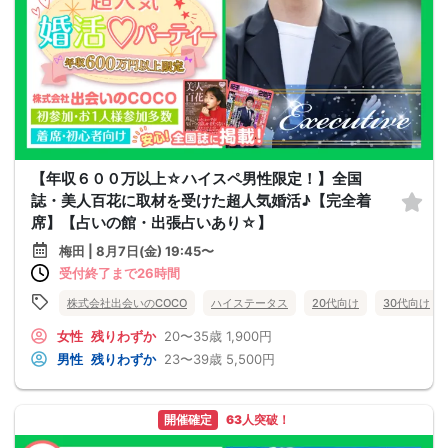
【年収６００万以上☆ハイスペ男性限定！】全国
誌・美人百花に取材を受けた超人気婚活♪【完全着
席】【占いの館・出張占いあり☆】
梅田 | 8月7日(金) 19:45〜
受付終了まで26時間
株式会社出会いのCOCO
ハイステータス
20代向け
30代向け
女性
残りわずか
20〜35歳
1,900円
男性
残りわずか
23〜39歳
5,500円
開催確定
63人突破！