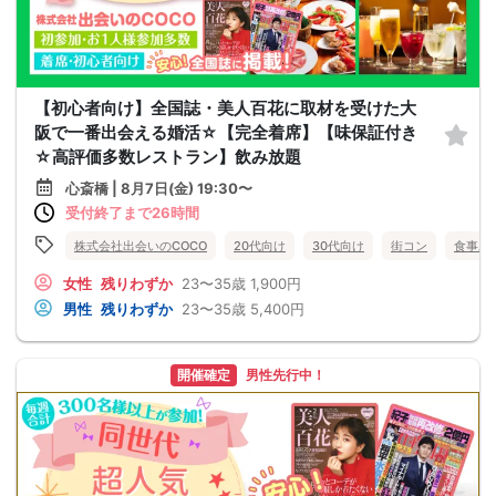
【初心者向け】全国誌・美人百花に取材を受けた大
阪で一番出会える婚活☆【完全着席】【味保証付き
☆高評価多数レストラン】飲み放題
心斎橋 | 8月7日(金) 19:30〜
受付終了まで26時間
株式会社出会いのCOCO
20代向け
30代向け
街コン
食事あ
女性
残りわずか
23〜35歳
1,900円
男性
残りわずか
23〜35歳
5,400円
開催確定
男性先行中！