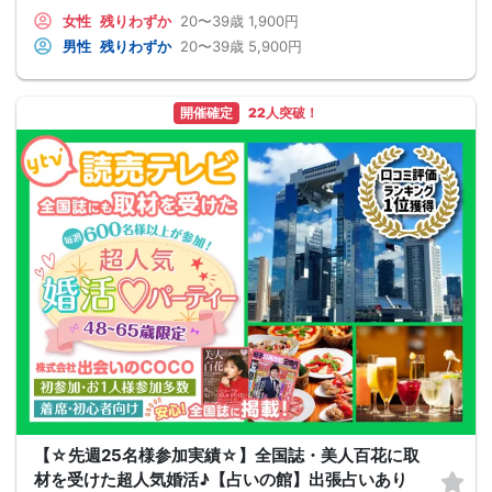
女性
残りわずか
20〜39歳
1,900円
男性
残りわずか
20〜39歳
5,900円
開催確定
22人突破！
【☆先週25名様参加実績☆】全国誌・美人百花に取
材を受けた超人気婚活♪【占いの館】出張占いあり