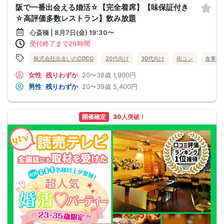
阪で一番出会える婚活☆【完全着席】【味保証付き
☆高評価多数レストラン】飲み放題
心斎橋 | 8月7日(金) 19:30〜
受付終了まで26時間
株式会社出会いのCOCO
20代向け
30代向け
街コン
食事あ
女性
残りわずか
20〜38歳
1,900円
男性
残りわずか
20〜39歳
5,400円
開催確定
30人突破！