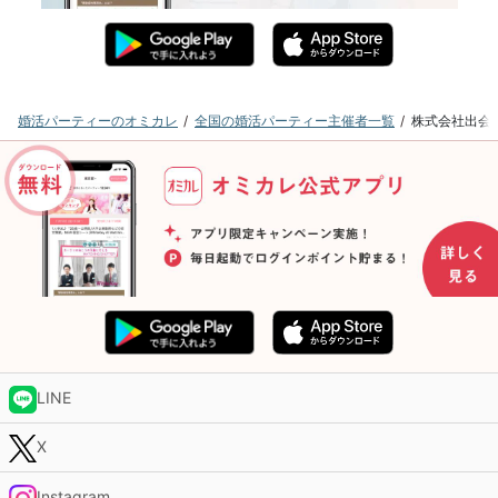
婚活パーティーのオミカレ
全国の婚活パーティー主催者一覧
株式会社出会
LINE
X
Instagram