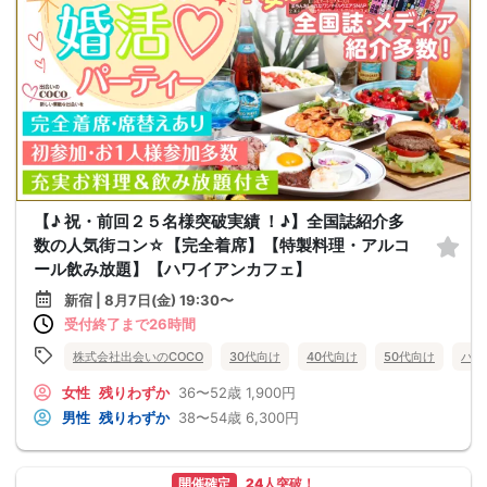
【♪ 祝・前回２５名様突破実績 ！♪】全国誌紹介多
数の人気街コン☆【完全着席】【特製料理・アルコ
ール飲み放題】【ハワイアンカフェ】
新宿 | 8月7日(金) 19:30〜
受付終了まで26時間
株式会社出会いのCOCO
30代向け
40代向け
50代向け
バツ
女性
残りわずか
36〜52歳
1,900円
男性
残りわずか
38〜54歳
6,300円
開催確定
24人突破！