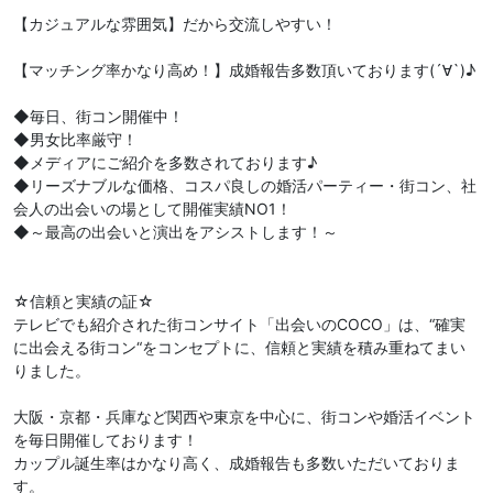
【カジュアルな雰囲気】だから交流しやすい！
【マッチング率かなり高め！】成婚報告多数頂いております(´∀`)♪
◆毎日、街コン開催中！
◆男女比率厳守！
◆メディアにご紹介を多数されております♪
◆リーズナブルな価格、コスパ良しの婚活パーティー・街コン、社
会人の出会いの場として開催実績NO1！
◆～最高の出会いと演出をアシストします！～
☆信頼と実績の証☆
テレビでも紹介された街コンサイト「出会いのCOCO」は、“確実
に出会える街コン“をコンセプトに、信頼と実績を積み重ねてまい
りました。
大阪・京都・兵庫など関西や東京を中心に、街コンや婚活イベント
を毎日開催しております！
カップル誕生率はかなり高く、成婚報告も多数いただいておりま
す。