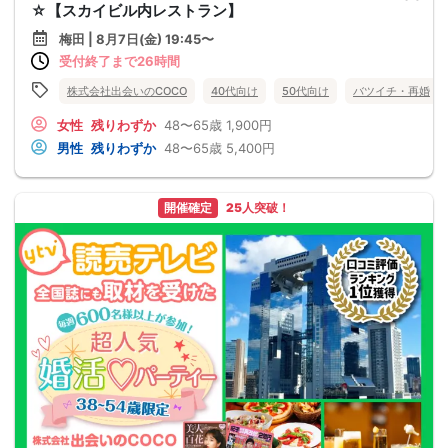
☆【スカイビル内レストラン】
梅田 | 8月7日(金) 19:45〜
受付終了まで26時間
株式会社出会いのCOCO
40代向け
50代向け
バツイチ・再婚
女性
残りわずか
48〜65歳
1,900円
男性
残りわずか
48〜65歳
5,400円
開催確定
25人突破！