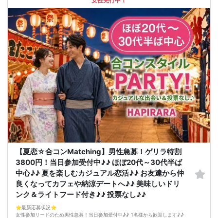
女性先行中！
【夏恋☆合コンMatching】男性急募！ゲリラ特割
3800円！当日参加受付中♪♪ ほぼ20代～30代半ば
中心♪♪ 夏を楽しむカジュアル恋活♪♪ お友達から仲
良くなってカフェや納涼デートへ♪♪ 美味しいドリ
ンク＆ライトフード付き♪♪ 投票なし♪♪
⭐️最新応募状況⭐️
女性参加リードのため男性急募！当日参加受付中♪♪ 1名様から歓迎します♪♪