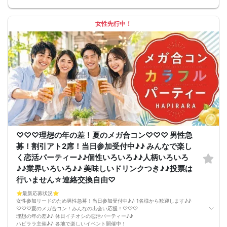
ル・ビール等♪♪）
連絡先交換自由♪♪ 次に繋がりやすい♪♪
【お支払い方法】
女性先行中！
当日現金払い♪
楽々♪クレジット払い♪
＜申込画面でいずれかを選択ください＞
※お申し込み後、即時でお客様のお席を確保しています♪
規定のキャンセルポリシーが適用されます。ご確認の上、お申込み願います。
男女調整・お席の確保等を行っております運営都合上、ご理解をお願いします。
【会場での受付】
10分前より受付♪
【必ずご確認くださいませ】
開催中のマスク着用は任意とさせていただきます。
ドリンクメニュー・フード類については店舗により若干変更する場合がありま
す。
※お申し込み後、即時でお客様のお席を確保しています。
規定のキャンセルポリシーが適用されます。ご確認の上、お申込み願います。
男女調整・お席の確保等を行っております運営都合上、ご理解をお願いします。
♡♡♡理想の年の差！夏のメガ合コン♡♡♡ 男性急
最少催行人数2対2～
募！割引アト2席！当日参加受付中♪♪ みんなで楽し
ただし当日欠席による人数減少は不可抗力のため返金は行いません。
本イベントは貴重な同世代との出会いの場です。
く恋活パーティー♪♪個性いろいろ♪♪人柄いろいろ
上記同意了承の上お申し込みいただいたとみなします。
♪♪業界いろいろ♪♪ 美味しいドリンクつき♪♪投票は
イベント当日、イベントの進行をスムーズにする為、スタッフの指示に従ってく
ださい。
行いません☆連絡交換自由♡
⭐️最新応募状況⭐️
女性参加リードのため男性急募！当日参加受付中♪♪ 1名様から歓迎します♪♪
♡♡♡夏のメガ合コン！みんなの出会い応援！♡♡♡
理想の年の差♪♪ 休日イチオシの恋活パーティー♪♪
ハピララ主催♪♪ 各地で楽しいイベント開催中！