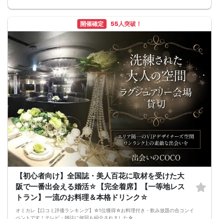
いと思います。
《結婚式の二次会の有名な会場で完全着席PARTY》
完全着席スタイルですので、立食形式が苦手な方や人見知りな方には是非オスス
開催確定
55人突破！
メです
落ち着いた空間での交流が楽しめます！
《一人参加、初参加大歓迎》
完全着席スタイルですのでひとりぼっちになることはありません！お一人様参加
者様同士の席の配置。
スタッフのフォローが人気の理由です。
《恋人、友人、人脈、必ず出会える！大阪で超人気の飲み会！》
□結婚がしたい
□恋人が欲しい
□友人を増やしたい
□人脈を広げたい
□日常に刺激が欲しい
□お酒が大好き
□楽しいことが大好き
□飲み会が大好き
□みんなでワイワイしたい人
□確実に出会える街コンに参加したい人
□一緒に合コン・コンパに行ける飲み友が欲しい人
□家と職場の往復の毎日を変えたい人
《フード》
お店自慢の豪華コース料理☆
【初心者向け】全国誌・美人百花に取材を受けた大
《フリードリンク(90L.O)》
阪で一番出会える婚活☆【完全着席】【一等地レス
☆店員さんがご丁寧に一杯ずつ手作り致します！
100種類以上の豊富なドリンクメニュー♪
トラン】一流のお料理＆本格ドリンク☆
□ビール
□チューハイ
オミカレ【口コミ評価ランキング】☆1位獲得☆お料理付き・飲み放題の合コンイ
□ハイボール
ベントです！テレビ・雑誌に何回も紹介されました☆