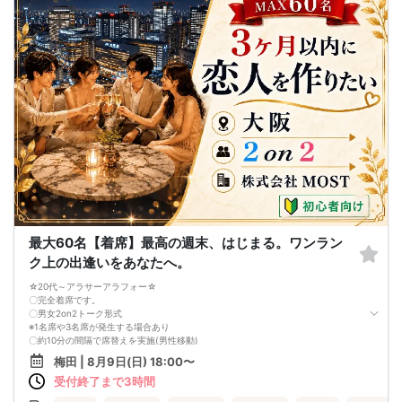
10日前〜当日は料金の100%をキャンセル代として請求させていただきます。
キャンペーンなどで女性無料ご招待の方でキャンセルされた場合は
1200円をキャンセル手数料としていただきます。
※無断キャンセルやキャンセル料をお支払いいただけない場合は、
次回からの当イベントへのご参加をお断りさせていただくことがございます。
※遅刻される場合は必ずお電話でお知らせ下さい。
※途中退室はできませんので予めご了承下さい。
やむを得ず途中退室をされる場合は、お一人につき1,000円いただきます。
最大60名【着席】最高の週末、はじまる。ワンラン
ク上の出逢いをあなたへ。
☆20代～アラサーアラフォー☆
〇完全着席です。
〇男女2on2トーク形式
※1名席や3名席が発生する場合あり
〇約10分の間隔で席替えを実施(男性移動)
〇スタッフがしっかり席替えします
梅田 | 8月9日(日) 18:00〜
〇お酒含むドリンク飲み放題
受付終了まで3時間
〇おひとり様同士で同席いただきます
※女性はずっと座ったまま。男性が順番に席替えします。