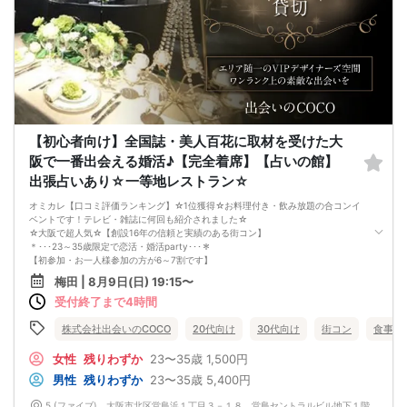
お願い申し上げます。
当日は皆さんで楽しみましょう(^^)♫
■中止判断のタイミングは
当日の17:00
■最低遂行人数2-2
■割引予約や無料招待枠であっても
キャンセルした場合は、
正規のキャンセル料金を頂きますので
ご注意下さいませ。
【初心者向け】全国誌・美人百花に取材を受けた大
阪で一番出会える婚活♪【完全着席】【占いの館】
出張占いあり☆一等地レストラン☆
オミカレ【口コミ評価ランキング】☆1位獲得☆お料理付き・飲み放題の合コンイ
ベントです！テレビ・雑誌に何回も紹介されました☆
☆大阪で超人気☆【創設16年の信頼と実績のある街コン】
＊･･･23～35歳限定で恋活・婚活party･･･＊
【初参加・お一人様参加の方が6～7割です】
安心してご参加ください♪
梅田 | 8月9日(日) 19:15〜
お一人様でも気軽に参加できるparty☆
受付終了まで4時間
当たる！と有名な女性占い師による【オラクルカード占い】を体験して頂けます♪
恋愛、仕事、相性、何でも聞いてくださいませ♪ご丁寧にセッションして頂けま
す。占い師歴50年間の方です！
株式会社出会いのCOCO
20代向け
30代向け
街コン
食事あ
当イベントスタッフが参加者様の立場に立って、最初から最後まで徹底的にサポ
ートします♪
女性
残りわずか
23〜35歳
1,500円
☆梅田【洗練された大人の空間】優雅に貸切！恋活パーティー☆
男性
残りわずか
23〜35歳
5,400円
エリア随一のVIPデザイナーズ空間☆ワンランク上の洗練された空間で素敵な出会
いを楽しみませんか？
5 (ファイブ) 大阪市北区堂島浜１丁目３－１８ 堂島セントラルビル地下１階 5 (ファイブ) 大阪市北区堂島浜１丁目３－１８ 堂島セントラルビル地下１階