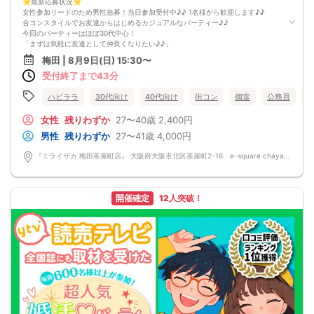
⭐️最新応募状況⭐️
女性参加リードのため男性急募！当日参加受付中♪♪ 1名様から歓迎します♪♪
合コンスタイルでお友達からはじめるカジュアルなパーティー♪♪
今回のパーティーはほぼ30代中心！
「まずは気軽に友達として仲良くなりたい♪♪」
「気になる方とカフェやランチデートに行ってみたい♪♪」
梅田 | 8月9日(日) 15:30〜
「良きパートナーを見つけたい♪♪」
受付終了まで43分
そんなあなたにぴったりのコンパ風な出会いイベントをご用意しました♪
なにか懐かしいこのコンパの雰囲気・・・！
皆さんでお話するのはきっと楽しいはず！
ハピララ
30代向け
40代向け
街コン
個室
公務員
「ちょうどいい距離感」から始めませんか？
清潔感のあるお店で気にせずお話を楽しめます。
女性
残りわずか
27〜40歳
2,400円
落ち着いた雰囲気の中で、リラックスしてお話しできるのが魅力なんです♪♪
男性
残りわずか
27〜41歳
4,000円
～開催形式について～
ゆったり着席スタイル♪♪
『ミライザカ 梅田茶屋町店』 大阪府大阪市北区茶屋町2-16 e-square chayamachi 3F
美味しいドリンクをサービス♡（ソフトドリンク・ノンアルカクテル・カクテ
ル・ビール等♪♪）
連絡先交換自由♪♪ 次に繋がりやすい♪♪
【お支払い方法】
開催確定
12人突破！
当日現金払い♪
楽々♪クレジット払い♪
＜申込画面でいずれかを選択ください＞
※お申し込み後、即時でお客様のお席を確保しています♪
規定のキャンセルポリシーが適用されます。ご確認の上、お申込み願います。
男女調整・お席の確保等を行っております運営都合上、ご理解をお願いします。
【会場での受付】
10分前より受付♪
【必ずご確認くださいませ】
開催中のマスク着用は任意とさせていただきます。
ドリンクメニュー・フード類については店舗により若干変更する場合がありま