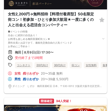
◎初参加・お一人参加でも安心して参加したい方
◎友達や飲み仲間も増やしたい方
◎仕事帰りや休日を楽しく過ごしたい方
◎街コンや飲み会が好きな方
女性2,200円→無料招待【料理付着席型】50名限定
一つでも当てはまる方は、ぜひお気軽にご参加ください！
街コン！初参加・ひとり参加大歓迎★一度に多くの
◆──────────────◆
■禁止事項
人と出会える恋活合コンパーティー
・他の参加者様に迷惑をかける行為
・全ての勧誘行為
■イベントの特徴
・同業者の参加
出会いに絶対の自信あり！
・セクハラ、高圧的で酒癖の悪い方
お料理も楽しめる梅田茶屋町街コン★
(上記行為が発覚しましたら退場していただき今後のご参加をお断りさせていた
異性全員とお話できて、連絡先交換自由の人気イベント♪
だきます)
お早めにご予約を！
・イベント後の参加者同士のトラブルは当事者同士で解決をお願いします。
------------
梅田 | 8月9日(日) 17:30〜
■その他
■最少催行人数
・独身者限定です。(既婚者は参加できません)
受付終了まで2時間
男女6対6
・服装は自由です。(カジュアルな感じでＯＫ！)
■中止判断タイミング
・完全禁煙（喫煙は指定場所をご利用ください）
イベント開催2時間前までに最少催行人数に満たない場合
コシネクト
20代向け
30代向け
街コン
女性無料
食事あ
・貴重品管理は自己責任でお願いします。
■飲食
・最小開催人数：2対2
フード：あり
女性
残りわずか
20〜35歳
無料
・中止判断タイミング：開催1時間前
ドリンク：ウーロン茶飲み放題（アルコール＆ソフトドリンクの飲み放題は別料
男性
残りわずか
20〜39歳
5,500円
◆──────────────◆
金となります）
ご希望の男性は1,000円、女性は500円(税込)を現地でお支払い下さい。
ダイニング しずか 梅田茶屋町店 日本、〒530-0012 大阪府大阪市北区芝田１丁目１５−２１
------------
※当日必ず参加できる方のみご予約可（キャンセルの場合は手数料をいただきます
のでご注意下さい）
※当日キャンセルは他の参加者にもご迷惑がかかりますので、ご遠慮くださいま
開催確定
34人突破！
せ。
※お客様都合でキャンセルされた場合、キャンセル料が発生いたします。
イベント日〜21日前は料金の20％、20〜11日前は料金の50％