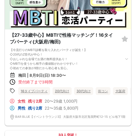
【27-33歳中心】MBTIで性格マッチング！16タイ
プパーティ(大阪府/梅田)
【今流行りのMBTI診断を取り入れたパーティが誕生！】
◇20代のZ世代が中心！
◇おしゃれな会場でお酒の無料提供あり！
◇MBTIを使うから相手の価値観がわかりやすい！
◇初めての参加が9割だから初心者も安心。
◇平均参加人数50名！
梅田 | 8月9日(日) 18:30〜
【注意事項】
受付終了まで3時間
■当日の持ち物
・公的身分証明書 ※ご提示いただけない方はご参加いただけません
■留意事項
16タイプパーティ
20代向け
30代向け
街コン
大阪府
梅
・最善を尽くしておりますが、やむを得ない事情（ご予約者様の当日キャンセル
等）によりイベント中止になる可能性もございます。
女性
残り2席
20〜29歳
1,000円
交通費等の補償は致しかねますのであらかじめご了承ください。
男性
残り2席
22〜35歳
5,800円
・当日は時間に余裕をもってお越しください。10分以上の遅刻はご参加をお断り
する場合がございます。
BAR BLUE【イベントラウンジ3】 大阪府大阪市北区兎我野町12-15 ビル地下1階
【その他】
■最小催行人数
男女5対5
■中止判断タイミング
33人突破！