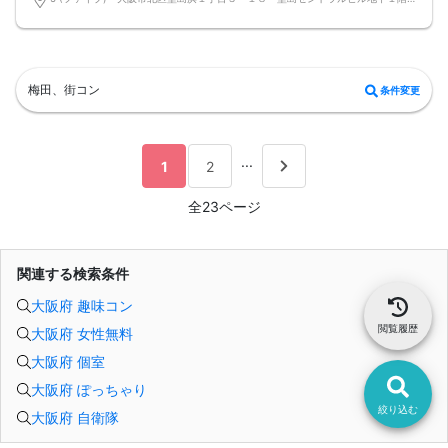
■□完全着席♪MCによる席がえあり！ 結婚式の二次会の有名店でBIG合コン
PARTY■□
MCによる席替え‼︎約20分に1度可能な限り席替えを設けており、都度LINE交換タ
イムを設けます。
お店自慢のお料理を召し上がって頂きながら、ゆっくりと交流をお楽しみ頂きた
いと思います。
梅田、街コン
条件変更
《結婚式の二次会の有名な会場で完全着席PARTY》
完全着席スタイルですので、立食形式が苦手な方や人見知りな方には是非オスス
メです
落ち着いた空間での交流が楽しめます！
《一人参加、初参加大歓迎》
...
1
2
完全着席スタイルですのでひとりぼっちになることはありません！お一人様参加
者様同士の席の配置。
スタッフのフォローが人気の理由です。
全23ページ
《恋人、友人、人脈、必ず出会える！大阪で超人気の飲み会！》
□結婚がしたい
□恋人が欲しい
□友人を増やしたい
関連する検索条件
□人脈を広げたい
□日常に刺激が欲しい
大阪府 趣味コン
□お酒が大好き
□楽しいことが大好き
閲覧履歴
大阪府 女性無料
□飲み会が大好き
□確実に出会える街コンに参加したい人
大阪府 個室
□一緒に合コン・コンパに行ける飲み友が欲しい人
□家と職場の往復の毎日を変えたい人
大阪府 ぽっちゃり
《フード》
お店自慢の豪華イタリアンコース料理☆
絞り込む
大阪府 自衛隊
嬉しい！特製デザート付き♪
《フリードリンク(90L.O)》