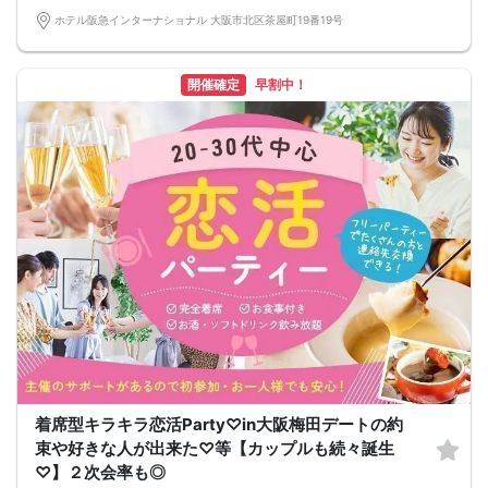
その場合は2000円となります。
広々とゆったり交流を楽しめるので、あの人と話せなかったなんてなし☆
ホテル阪急インターナショナル 大阪市北区茶屋町19番19号
※お申込み時からのキャンセル（日時変更含む）は理由にかかわらず男女共所定の
スタッフもいるので、1人参加でも一緒に婚活、恋活しちゃいましょう
キャンセル料が、かかりますのでご理解の上ご予約下さい。
□■□■□■□■□■□■□■□■□■□■□■□■□
注意：キャンセルポリシーご確認くださね。
━━━━━
日時
開催確定
早割中！
━━━━━━━━━━━━━━━━━
8/9 (日) 19時00分～21時00分
受付 18時45分～55分
※遅刻しないでね♪
場所
━━━━━━━━━━━━━━━━━
ホテル阪急インターナショナル2F
会場名⇒ケレス
大阪府大阪市北区茶屋町19番19号
阪急梅田駅より徒歩5分/梅田・茶屋町ど真ん中♪
形式
━━━━━━━━━━━━━━━━━
・各種ドリンク (カクテル・ワイン・各種アルコール含) 飲み放題
・カクテル数種類(バーテンダーさんがシェィクの本格カクテル)
・チャーム付き
※着席スタイルの交流形式
参加条件
━━━━━━━━━━━━━━━━━
・素敵な独身男女
・男性参加者は、男性は会社経営・上場企業・自営業・年収500万以上・一つ該当
の方。
着席型キラキラ恋活Party♡in大阪梅田デートの約
・男女共一人参加の方も多数参加していただいておられます。
束や好きな人が出来た♡等【カップルも続々誕生
スケジュール
━━━━━━━━━━━━━━━━━
♡】２次会率も◎
①受付18:45～18:55