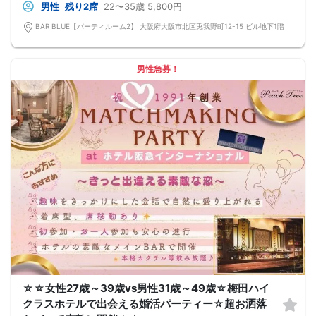
男性
残り2席
22〜35歳
5,800円
・最善を尽くしておりますが、やむを得ない事情（ご予約者様の当日キャンセル
等）によりイベント中止になる可能性もございます。
BAR BLUE【パーティルーム2】 大阪府大阪市北区兎我野町12-15 ビル地下1階
交通費等の補償は致しかねますのであらかじめご了承ください。
・当日は時間に余裕をもってお越しください。10分以上の遅刻はご参加をお断り
する場合がございます。
【その他】
男性急募！
■最小催行人数
男女5対5
■中止判断タイミング
パーティ開始2時間前まで
■飲食
アルコール/ソフトドリンク付き
☆☆女性27歳～39歳vs男性31歳～49歳☆梅田ハイ
クラスホテルで出会える婚活パーティー☆超お洒落