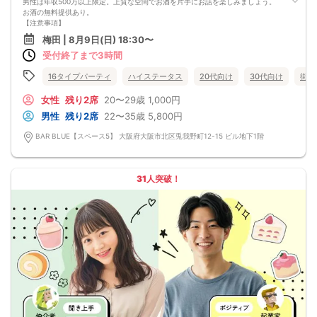
男性は年収500万以上限定。上質な空間でお酒を片手にお話を楽しみましょう。
お酒の無料提供あり。
【注意事項】
■当日の持ち物
梅田 | 8月9日(日) 18:30〜
・公的身分証明書 ※ご提示いただけない方はご参加いただけません
受付終了まで3時間
■留意事項
・最善を尽くしておりますが、やむを得ない事情（ご予約者様の当日キャンセル
等）によりイベント中止になる可能性もございます。
16タイプパーティ
ハイステータス
20代向け
30代向け
街コ
交通費等の補償は致しかねますのであらかじめご了承ください。
・当日は時間に余裕をもってお越しください。10分以上の遅刻はご参加をお断り
女性
残り2席
20〜29歳
1,000円
する場合がございます。
男性
残り2席
22〜35歳
5,800円
【その他】
■最小催行人数
BAR BLUE【スペース5】 大阪府大阪市北区兎我野町12-15 ビル地下1階
男女5対5
■中止判断タイミング
パーティ開始2時間前まで
■飲食
31人突破！
アルコール/ソフトドリンク付き
軽食あり