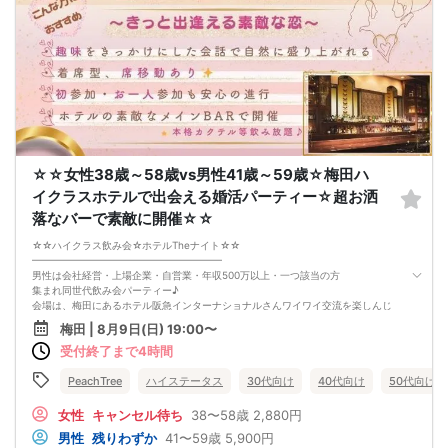
阪急梅田駅より徒歩5分/梅田・茶屋町ど真ん中♪
形式
━━━━━━━━━━━━━━━━━
・各種ドリンク (カクテル・ワイン・各種アルコール含) 飲み放題
・カクテル数種類(バーテンダーさんがシェィクの本格カクテル)
・チャーム付き
※着席スタイルの交流形式
参加条件
━━━━━━━━━━━━━━━━━
・素敵な独身男女
・男性参加者は、男性は会社経営・上場企業・自営業・年収500万以上・一つ該当
の方。
☆☆女性38歳～58歳vs男性41歳～59歳☆梅田ハ
・男女共一人参加の方も多数参加していただいておられます。
イクラスホテルで出会える婚活パーティー☆超お洒
スケジュール
━━━━━━━━━━━━━━━━━
落なバーで素敵に開催☆☆
①受付18:45～18:55
予約されてるお名前をお願い致します♪
☆☆ハイクラス飲み会☆ホテルTheナイト☆☆
②乾杯 19:00
━━━━━━━━━━━━━━━━━━━
みんなで乾杯ー
男性は会社経営・上場企業・自営業・年収500万以上・一つ該当の方
③お飲み物
集まれ同世代飲み会パーティー♪
お飲み物楽しみながらお席で交流できます♪
会場は、梅田にあるホテル阪急インターナショナルさんワイワイ交流を楽しんじ
④イベント終了 21:00
ゃいます
梅田 | 8月9日(日) 19:00〜
本日はご参加ありがとうございました。
□■□■□■□■□■□■□■□■□■□■□■□■□
お知り合いになられました方のご縁を大切に♪
受付終了まで4時間
『 おすすめ理由 1 』
━━━━━━━━━━━━━━━━━
━━━━━━━━━━━━
※遅刻時の注意事項
低料金で開催お勤め帰りに会場のアクセスもバッチリ
PeachTree
ハイステータス
30代向け
40代向け
50代向け
遅刻される方により、開始に支障が出ておりますので必ずお電話お願いいたしま
阪急梅田駅徒歩5分
す。
『 おすすめ理由 2 』
女性
キャンセル待ち
38〜58歳
2,880円
又お連れ様とご参加の場合、お席が離れる場合がございます。
━━━━━━━━━━━━
男性
残りわずか
41〜59歳
5,900円
※途中退場はイベントの開催に支障がありますのでご遠慮いただいております。
広々とした会場で開催