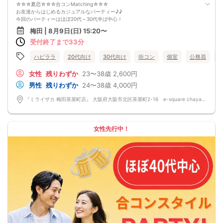
☆☆☆夏恋☆☆☆合コンMatching☆☆☆
お友達からはじめるカジュアルなパーティー♪♪
今回のパーティーはほぼ20代～30代半ば中心！
「まずは気軽に友達として仲良くなりたい♪♪」
梅田 | 8月9日(日) 15:20〜
「気になる方とカフェや納涼デートに行ってみたい♪♪」
受付終了まで33分
「良きパートナーを見つけたい♪♪」
そんなあなたにぴったりのコンパ風な出会いイベントをご用意しました♪
学生時代に経験した！？なにか懐かしいこのコンパの雰囲気・・・！
ハピララ
20代向け
30代向け
街コン
個室
公務員
皆さんでお話するのはきっと楽しいはず！
「ちょうどいい距離感」から始めませんか？
女性
残りわずか
23〜38歳
2,600円
清潔感のあるお店で気にせずお話を楽しめます。
男性
残りわずか
24〜38歳
4,000円
落ち着いた雰囲気の中で、リラックスしてお話しできるのが魅力なんです♪♪
～開催形式について～
『ミライザカ 梅田茶屋町店』 大阪府大阪市北区茶屋町2-16 e-square chayamachi 3F
ゆったり着席スタイル♪♪
美味しいドリンクをサービス♡（ソフトドリンク・ノンアルカクテル・カクテ
ル・ビール等♪♪）
連絡先交換自由♪♪ 次に繋がりやすい♪♪
女性先行中！
【お支払い方法】
当日現金払い♪
楽々♪クレジット払い♪
＜申込画面でいずれかを選択ください＞
※お申し込み後、即時でお客様のお席を確保しています♪
規定のキャンセルポリシーが適用されます。ご確認の上、お申込み願います。
男女調整・お席の確保等を行っております運営都合上、ご理解をお願いします。
【会場での受付】
10分前より受付♪
【必ずご確認くださいませ】
開催中のマスク着用は任意とさせていただきます。