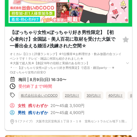
□日常に刺激が欲しい
□お酒が大好き
□楽しいことが大好き
□飲み会が大好き
□確実に出会える街コンに参加したい人
□一緒に合コン・コンパに行ける飲み友が欲しい人
□家と職場の往復の毎日を変えたい人
【ぽっちゃり女性×ぽっちゃり好き男性限定】【初
《フード》
心者向け】全国誌・美人百花に取材を受けた大阪で
お店自慢の豪華イタリアンコース料理☆
嬉しい！特製デザート付き♪
一番出会える婚活♪洗練された空間☆
《フリードリンク(90L.O)》
☆店員さんがご丁寧に一杯ずつ手作り致します！
オミカレ【口コミ評価ランキング】☆1位獲得☆お料理付き・飲み放題の合コンイ
100種類以上の豊富なドリンクメニュー♪
ベントです！テレビ・雑誌に何回も紹介されました☆
□ビール
☆大阪で超人気☆【創設16年の信頼と実績のある街コン】
□チューハイ
＊･･･【ぽっちゃり女性×ぽっちゃり好き男性限定】で恋活・婚活party･･･＊
□ハイボール
○ぽっちゃり女性の目安○
□グラスワイン
身長155センチの場合、体重55キロ以上であることが参加の目安です。3ケタ女性
梅田 | 8月9日(日) 16:30〜
□焼酎
からも多くエントリーを頂いております！ 女性全体の3～4割の方は3ケタ女性で
□各種カクテル
受付終了まで1時間
す。プチぽちゃさん～ミケポチャさんまで、お気軽にご参加頂けます♪男性は、ぽ
□各種ソフトドリンク
っちゃり女性と出会いたい方限定となります。
【 服装 】
当イベントスタッフが参加者様の立場に立って、最初から最後まで徹底的にサポ
株式会社出会いのCOCO
20代向け
30代向け
40代向け
街コ
お気に入りの普段着でご参加ください。
ートします♪
【 参加定員数 】
新築のオシャレダイニング貸切♪結婚式の二次会で有名な会場！
女性
残りわずか
20〜45歳
3,500円
40名様
■□完全着席♪MCによる席がえあり！ 結婚式の二次会の有名店でBIG合コン
男性
残りわずか
20〜45歳
4,900円
🔳最小開催人数：3対3
PARTY■□
🔳中止判断タイミング：開催1時間前
嬉しい！お料理はビュッフェ形式ではなく、店員さんがご丁寧にお席までお持ち
5 (ファイブ) 大阪市北区堂島浜１丁目３－１８ 堂島セントラルビル地下１階 5 (ファイブ) 大阪市北区堂島浜１丁目３－１８ 堂島セントラルビル地下１階
🔳飲食あり
いたします！
お店自慢のお料理を召し上がって頂きながら、ゆっくりと交流をお楽しみ頂きた
いと思います。
《結婚式の二次会の有名な会場で完全着席PARTY》