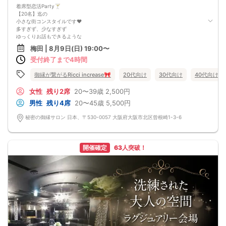
予約されてるお名前をお願い致します♪
着席型恋活Party🍸️
②乾杯 19:00
【20名】迄の
みんなで乾杯ー
小さな街コンスタイルです♥
③お飲み物
多すぎず、少なすぎず
お飲み物楽しみながらお席で交流できます♪
ゆっくりお話もできるような
④イベント終了 21:00
環境作りを目指してまいります♫
梅田 | 8月9日(日) 19:00〜
本日はご参加ありがとうございました。
皆さんが快適に
お知り合いになられました方のご縁を大切に♪
受付終了まで4時間
ドキドキ・ワクワクできような
━━━━━━━━━━━━━━━━━
開催を目指して運営して参ります！！
※遅刻時の注意事項
ネームタグ
御縁が繋がるRicci increase🎀
20代向け
30代向け
40代向け
遅刻される方により、開始に支障が出ておりますので必ずお電話お願いいたしま
自己紹介シート
す。
お題カードや
女性
残り2席
20〜39歳
2,500円
又お連れ様とご参加の場合、お席が離れる場合がございます。
お食事
男性
残り4席
20〜45歳
5,500円
※途中退場はイベントの開催に支障がありますのでご遠慮いただいております。
お菓子
その場合は2000円となります。
フリードリンク
秘密の御縁サロン 日本、〒530-0057 大阪府大阪市北区曾根崎1-3-6
※お申込み時からのキャンセル（日時変更含む）は理由にかかわらず男女共所定の
お酒
キャンセル料が、かかりますのでご理解の上ご予約下さい。
ご用意しております★
注意：キャンセルポリシーご確認くださね。
皆が仲良くなれたり
自由に連絡先が交換できるように席替えあり！！
開催確定
63人突破！
お一人参加多数！！
お友達と一緒もウェルカムです☆
１人にならない様に
安心サポート！
何か困ったことがあったら
会場に居る主催に耳打ちしてくださいね♫
対応致します！！
おタバコは吸えません。
ベランダには出れません。
退出のお時間は徹底厳守！
ルールを守るご協力