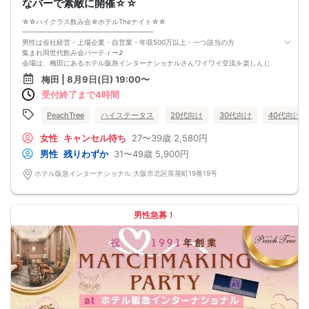
なバーで素敵に開催☆☆
☆☆ハイクラス飲み会☆ホテルTheナイト☆☆
━━━━━━━━━━━━━━━━━━━
男性は会社経営・上場企業・自営業・年収500万以上・一つ該当の方
集まれ同世代飲み会パーティー♪
会場は、梅田にあるホテル阪急インターナショナルさんワイワイ交流を楽しんじ
ゃいます
梅田 | 8月9日(日) 19:00〜
□■□■□■□■□■□■□■□■□■□■□■□■□
受付終了まで4時間
『 おすすめ理由 1 』
━━━━━━━━━━━━
低料金で開催お勤め帰りに会場のアクセスもバッチリ
PeachTree
ハイステータス
20代向け
30代向け
40代向け
阪急梅田駅徒歩5分
『 おすすめ理由 2 』
女性
キャンセル待ち
27〜39歳
2,580円
━━━━━━━━━━━━
男性
残りわずか
31〜49歳
5,900円
広々とした会場で開催
広々とゆったり交流を楽しめるので、あの人と話せなかったなんてなし☆
ホテル阪急インターナショナル 大阪市北区茶屋町19番19号
スタッフもいるので、1人参加でも一緒に婚活、恋活しちゃいましょう
□■□■□■□■□■□■□■□■□■□■□■□■□
━━━━━
日時
男性急募！
━━━━━━━━━━━━━━━━━
8/9 (日) 19時00分～21時00分
受付 18時45分～55分
※遅刻しないでね♪
場所
━━━━━━━━━━━━━━━━━
ホテル阪急インターナショナル2F
会場名⇒ケレス
大阪府大阪市北区茶屋町19番19号