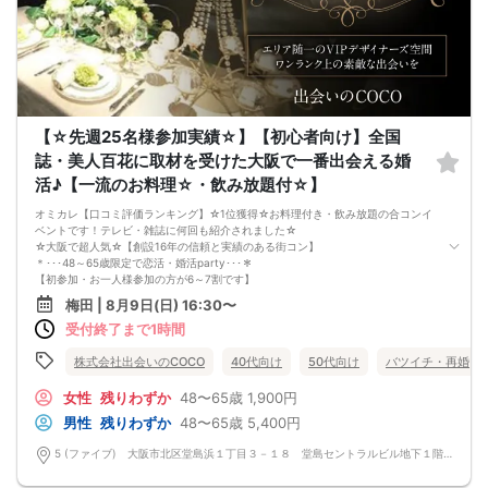
□人脈を広げたい
□日常に刺激が欲しい
□お酒が大好き
□楽しいことが大好き
□飲み会が大好き
□確実に出会える街コンに参加したい人
□一緒に合コン・コンパに行ける飲み友が欲しい人
□家と職場の往復の毎日を変えたい人
【☆先週25名様参加実績☆】【初心者向け】全国
《フード》
誌・美人百花に取材を受けた大阪で一番出会える婚
お店自慢の豪華イタリアンコース料理☆
嬉しい！特製デザート付き♪
活♪【一流のお料理☆・飲み放題付☆】
《フリードリンク(90L.O)》
☆店員さんがご丁寧に一杯ずつ手作り致します！
オミカレ【口コミ評価ランキング】☆1位獲得☆お料理付き・飲み放題の合コンイ
100種類以上の豊富なドリンクメニュー♪
ベントです！テレビ・雑誌に何回も紹介されました☆
□ビール
☆大阪で超人気☆【創設16年の信頼と実績のある街コン】
□チューハイ
＊･･･48～65歳限定で恋活・婚活party･･･＊
□ハイボール
【初参加・お一人様参加の方が6～7割です】
□グラスワイン
安心してご参加ください♪
梅田 | 8月9日(日) 16:30〜
□焼酎
お一人様でも気軽に参加できるparty☆
□各種カクテル
受付終了まで1時間
当イベントスタッフが参加者様の立場に立って、最初から最後まで徹底的にサポ
□各種ソフトドリンク
ートします♪
【 服装 】
☆梅田【洗練された大人の空間】優雅に貸切！恋活パーティー☆
株式会社出会いのCOCO
40代向け
50代向け
バツイチ・再婚
お気に入りの普段着でご参加ください。
エリア随一のVIPデザイナーズ空間☆ワンランク上の洗練された空間で素敵な出会
【 参加定員数 】
いを楽しみませんか？
女性
残りわずか
48〜65歳
1,900円
40名様
■□完全着席♪MCによる席がえあり！ 結婚式の二次会の有名店でBIG合コン
男性
残りわずか
48〜65歳
5,400円
🔳最小開催人数：5対5
PARTY■□
🔳中止判断タイミング：開催1時間前
嬉しい！お料理はビュッフェ形式ではなく、店員さんがご丁寧にお席までお持ち
5 (ファイブ) 大阪市北区堂島浜１丁目３－１８ 堂島セントラルビル地下１階 5 (ファイブ) 大阪市北区堂島浜１丁目３－１８ 堂島セントラルビル地下１階
🔳飲食あり
いたします！
お店自慢のお料理を召し上がって頂きながら、ゆっくりと交流をお楽しみ頂きた