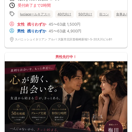
イベント終了までしっかりサポートいたしますので、街コンが初めての方でも安
□各種カクテル
受付終了まで2時間
心してご参加いただけます。
□各種ソフトドリンク
◆◇◆◇◆◇◆◇◆◇◆◇◆◇
【 服装 】
※●キャンセルについて●※
luciaceールキアスー
40代向け
50代向け
街コン
食事あり
お気に入りの普段着でご参加ください。
お申込みされた時点で、いかなる理由でもキャンセルされますとキャンセル料が
【 参加定員数 】
発生いたします。
女性
残りわずか
45〜63歳
1,500円
20名様
日程の変更や年代の変更の場合であってもキャンセル事務手数料1,900円(税込)を
男性
残りわずか
45〜63歳
4,900円
🔳最小開催人数：2対2
お支払いいただきます。
🔳中止判断タイミング：開催1時間前
◆◇◆◇◆◇◆◇◆◇◆◇◆◇
スパニッシュイタリアン アルバ 大阪市北区曾根崎新地1-5-20大川ビルB1
🔳飲食あり
完全着席だから自然に会話が弾む♪
会場は梅田駅・北新地駅からアクセス抜群の人気イタリアンレストラン。
立食パーティーのように「話しかける勇気が出ない…」「女性同士で固まってしま
う…」という心配はありません。
男性先行中！
スタッフがお席をご案内する完全着席スタイルなので、自然と会話が始まり、ゆ
ったり交流を楽しんでいただけます。
さらにイベント中は数回の席替えを実施！(人数・会場により異なります。)
できるだけ多くの異性と交流していただけるよう、会話が盛り上がる絶妙なタイ
ミングで席替えを行います。
◆──────────────◆
お料理・ドリンクも充実！
お料理は人気のイタリアンコース料理をご用意。
ビュッフェ形式ではなく、店舗スタッフがテーブルまでお料理をお持ちするた
め、お料理を取りに行く必要がなく、会話に集中していただけます。
ドリンクはアルコール・ソフトドリンクともに種類豊富な飲み放題です。
美味しい料理とお酒を楽しみながら、リラックスした雰囲気で素敵な出会いをお
楽しみください。
＜＜こんな方にオススメ！＞＞
◎恋人や結婚相手を探している方
◎自然な出会いが欲しい方
◎職場以外で新しい人と出会いたい方