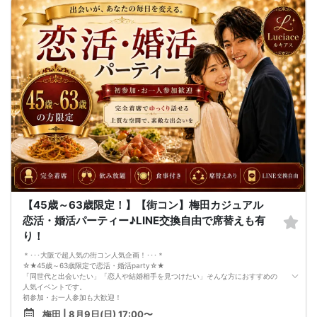
完全着席スタイルですので、立食形式が苦手な方や人見知りな方には是非オスス
メです
落ち着いた空間での交流が楽しめます！
《一人参加、初参加大歓迎》
完全着席スタイルですのでひとりぼっちになることはありません！お一人様参加
者様同士の席の配置。
スタッフのフォローが人気の理由です。
《恋人、友人、人脈、必ず出会える！大阪で超人気の飲み会！》
□結婚がしたい
□恋人が欲しい
□友人を増やしたい
□人脈を広げたい
□日常に刺激が欲しい
□お酒が大好き
□楽しいことが大好き
□飲み会が大好き
□みんなでワイワイしたい人
□確実に出会える街コンに参加したい人
□一緒に合コン・コンパに行ける飲み友が欲しい人
【45歳～63歳限定！】【街コン】梅田カジュアル
□家と職場の往復の毎日を変えたい人
恋活・婚活パーティー♪LINE交換自由で席替えも有
《フード》
お店自慢の豪華コース料理☆♪
り！
《フリードリンク(90L.O)》
☆店員さんがご丁寧に一杯ずつ手作り致します！
＊･･･大阪で超人気の街コン人気企画！･･･＊
100種類以上の豊富なドリンクメニュー♪
☆★45歳～63歳限定で恋活・婚活party☆★
□ビール
「同世代と出会いたい」「恋人や結婚相手を見つけたい」そんな方におすすめの
□チューハイ
人気イベントです。
□ハイボール
初参加・お一人参加も大歓迎！
□グラスワイン
毎回、多くの方がお一人で初参加されています。経験豊富なスタッフが受付から
梅田 | 8月9日(日) 17:00〜
□焼酎