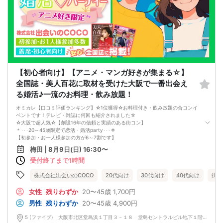
す。
※お申し込み後、即時でお客様のお席を確保しています。
規定のキャンセルポリシーが適用されます。ご確認の上、お申込み願います。
男女調整・お席の確保等を行っております運営都合上、ご理解をお願いします。
最少催行人数2対2～
ただし当日欠席による人数減少は不可抗力のため返金は行いません。
本イベントは貴重な同世代との出会いの場です。
上記同意了承の上お申し込みいただいたとみなします。
イベント当日、イベントの進行をスムーズにする為、スタッフの指示に従ってく
ださい。
【初心者向け】【アニメ・マンガ好きが集まる☆】
全国誌・美人百花に取材を受けた大阪で一番出会え
る婚活♪一流のお料理・飲み放題！
オミカレ【口コミ評価ランキング】☆1位獲得☆お料理付き・飲み放題の合コンイ
ベントです！テレビ・雑誌に何回も紹介されました☆
☆大阪で超人気☆【創設16年の信頼と実績のある街コン】
＊･･･20～45歳限定で恋活・婚活party･･･＊
【初参加・お一人様参加の方が6～7割です】
安心してご参加ください♪
梅田 | 8月9日(日) 16:30〜
お一人様でも気軽に参加できるparty☆
受付終了まで1時間
内気な方でも大丈夫なよう、完全着席形式となっております。
約３０分に一度席替えがあり、席替えの前に連絡先交換のお時間を設けており、
スタッフからの連絡先交換のアナウンスもあるので自然に交換できます。（連絡
株式会社出会いのCOCO
20代向け
30代向け
40代向け
街コ
先交換は強制ではありません）
■□完全着席♪MCによる席がえあり！ 結婚式の二次会の有名店でBIG合コン
女性
残りわずか
20〜45歳
1,700円
PARTY■□
男性
残りわずか
20〜45歳
4,900円
嬉しい！お料理はビュッフェ形式ではなく、店員さんがご丁寧にお席までお持ち
いたします！
5 (ファイブ) 大阪市北区堂島浜１丁目３－１８ 堂島セントラルビル地下１階 5 (ファイブ) 大阪市北区堂島浜１丁目３－１８ 堂島セントラルビル地下１階
お店自慢のお料理を召し上がって頂きながら、ゆっくりと交流をお楽しみ頂きた