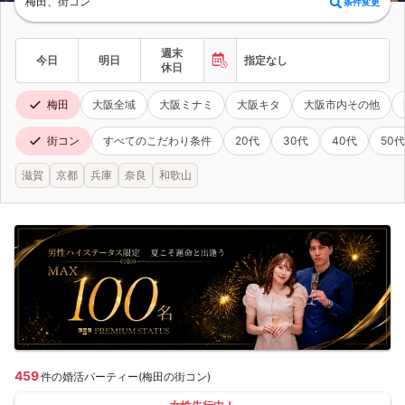
梅田、街コン
条件変更
週末
今日
明日
指定なし
休日
梅田
大阪全域
大阪ミナミ
大阪キタ
大阪市内その他
街コン
すべてのこだわり条件
20代
30代
40代
50代
滋賀
京都
兵庫
奈良
和歌山
459
件の婚活パーティー(梅田の街コン)