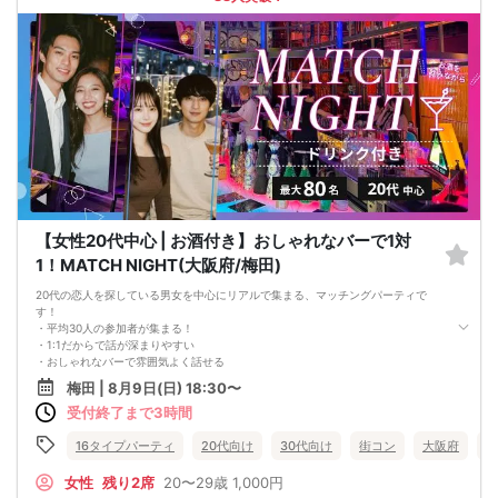
パーティ開始2時間前まで
■飲食
アルコール/ソフトドリンク付き
軽食あり
【女性20代中心 | お酒付き】おしゃれなバーで1対
1！MATCH NIGHT(大阪府/梅田)
20代の恋人を探している男女を中心にリアルで集まる、マッチングパーティで
す！
・平均30人の参加者が集まる！
・1:1だからで話が深まりやすい
・おしゃれなバーで雰囲気よく話せる
・初対面でも相手の中身を深く知れるコンテンツ！
梅田 | 8月9日(日) 18:30〜
お一人様での参加も、お友達を連れての参加も大歓迎です！
受付終了まで3時間
一度遊びに来てみてください。参加者の皆様が本当にいい恋人を見つけられるよ
う、心から、全力でサポートさせていただきます。
【注意事項】
16タイプパーティ
20代向け
30代向け
街コン
大阪府
梅
■当日の持ち物
・公的身分証明書 ※ご提示いただけない方はご参加いただけません
女性
残り2席
20〜29歳
1,000円
■留意事項