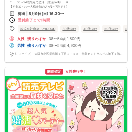
□ハイボール
＊･･･38～54歳限定で恋活・婚活party･･･＊
□グラスワイン
【初参加・お一人様参加の方が6～7割です】
□焼酎
安心してご参加ください♪
梅田 | 8月9日(日) 16:30〜
□各種カクテル
お一人様でも気軽に参加できるparty☆
□各種ソフトドリンク
受付終了まで1時間
当イベントスタッフが参加者様の立場に立って、最初から最後まで徹底的にサポ
【 服装 】
ートします♪
お気に入りの普段着でご参加ください。
☆梅田【洗練された大人の空間】優雅に貸切！恋活パーティー☆
株式会社出会いのCOCO
30代向け
40代向け
50代向け
街コ
【 参加定員数 】
エリア随一のVIPデザイナーズ空間☆ワンランク上の洗練された空間で素敵な出会
40名様
いを楽しみませんか？
女性
残りわずか
38〜54歳
1,500円
🔳最小開催人数：3対3
■□完全着席♪MCによる席がえあり！ 結婚式の二次会の有名店でBIG合コン
男性
残りわずか
38〜54歳
4,900円
🔳中止判断タイミング：開催1時間前
PARTY■□
🔳飲食あり
MCによる席替え‼︎約20分に1度可能な限り席替えを設けており、都度LINE交換タ
5 (ファイブ) 大阪市北区堂島浜１丁目３－１８ 堂島セントラルビル地下１階 5 (ファイブ) 大阪市北区堂島浜１丁目３－１８ 堂島セントラルビル地下１階
イムを設けます。
嬉しい！お料理はビュッフェ形式ではなく、店員さんがご丁寧にお席までお持ち
いたします！
お店自慢のお料理を召し上がって頂きながら、ゆっくりと交流をお楽しみ頂きた
開催確定
女性先行中！
いと思います。
《結婚式の二次会の有名な会場で完全着席PARTY》
完全着席スタイルですので、立食形式が苦手な方や人見知りな方には是非オスス
メです
落ち着いた空間での交流が楽しめます！
《一人参加、初参加大歓迎》
完全着席スタイルですのでひとりぼっちになることはありません！お一人様参加
者様同士の席の配置。
スタッフのフォローが人気の理由です。
《恋人、友人、人脈、必ず出会える！大阪で超人気の飲み会！》
□結婚がしたい
□恋人が欲しい
□友人を増やしたい
□人脈を広げたい