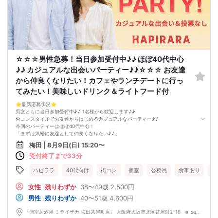
☆☆☆男性急募！当日参加受付中♪♪ ほぼ40代中心
♪♪ カジュアルな出会いパーティー♪♪☆☆☆ お友達
から仲良くなりたい！カフェやランチデートに行っ
てみたい！美味しいドリンク＆ライトフード付
⭐️最新応募状況⭐️
男女ともに当日参加受付中♪♪ 1名様から歓迎します♪♪
合コンスタイルでお友達からはじめるカジュアルなパーティー♪♪
今回のパーティーはほぼ40代中心！
「まずは気軽に友達として仲良くなりたい♪♪」
「気になる方とカフェやランチデートに行ってみたい♪♪」
梅田 | 8月9日(日) 15:20〜
「良きパートナーを見つけたい♪♪」
受付終了まで33分
そんなあなたにぴったりのコンパ風な出会いイベントをご用意しました♪
なにか懐かしいこのコンパの雰囲気・・・！
皆さんでお話するのはきっと楽しいはず！
ハピララ
40代向け
街コン
個室
公務員
食事あり
大
「ちょうどいい距離感」から始めませんか？
清潔感のあるお店で気にせずお話を楽しめます。
女性
残りわずか
38〜49歳
2,500円
落ち着いた雰囲気の中で、リラックスしてお話しできるのが魅力なんです♪♪
男性
残りわずか
40〜51歳
4,600円
～開催形式について～
ゆったり着席スタイル♪♪
『個室居酒屋 ミライザカ 梅田茶屋町店』 大阪府大阪市北区茶屋町2-16 e-square chayamachi 3F
美味しいドリンクをサービス♡（ソフトドリンク・ノンアルカクテル・カクテ