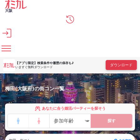
メインコンテンツへスキップ
大阪
【アプリ限定】
検索条件や履歴の保存も♪
ダウンロード
いますぐ無料ダウンロード
梅田(大阪府)の街コン一覧
あなたに合う婚活パーティーを探そう
探す