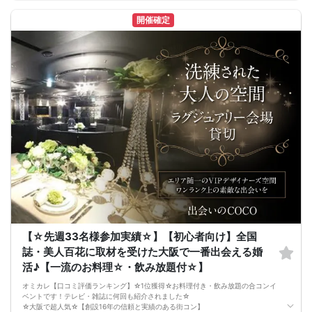
いと思います。
《結婚式の二次会の有名な会場で完全着席PARTY》
開催確定
完全着席スタイルですので、立食形式が苦手な方や人見知りな方には是非オスス
メです
落ち着いた空間での交流が楽しめます！
《一人参加、初参加大歓迎》
完全着席スタイルですのでひとりぼっちになることはありません！お一人様参加
者様同士の席の配置。
スタッフのフォローが人気の理由です。
《恋人、友人、人脈、必ず出会える！大阪で超人気の飲み会！》
□結婚がしたい
□恋人が欲しい
□友人を増やしたい
□人脈を広げたい
□日常に刺激が欲しい
□お酒が大好き
□楽しいことが大好き
□飲み会が大好き
□確実に出会える街コンに参加したい人
□一緒に合コン・コンパに行ける飲み友が欲しい人
□家と職場の往復の毎日を変えたい人
□コロナ対策万全の安心して参加できる恋活パーティーに参加したい人
《フード》
【☆先週33名様参加実績☆】【初心者向け】全国
お店自慢の豪華イタリアンコース料理☆
誌・美人百花に取材を受けた大阪で一番出会える婚
嬉しい！特製デザート付き♪
《フリードリンク(90L.O)》
活♪【一流のお料理☆・飲み放題付☆】
☆店員さんがご丁寧に一杯ずつ手作り致します！
100種類以上の豊富なドリンクメニュー♪
オミカレ【口コミ評価ランキング】☆1位獲得☆お料理付き・飲み放題の合コンイ
□ビール
ベントです！テレビ・雑誌に何回も紹介されました☆
□チューハイ
☆大阪で超人気☆【創設16年の信頼と実績のある街コン】