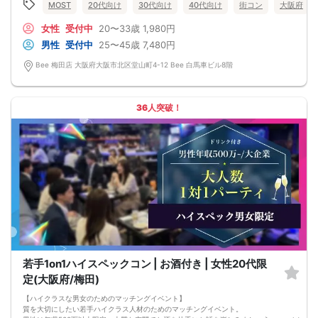
※初心者様にも安心の街コンです♪
MOST
20代向け
30代向け
40代向け
街コン
大阪府
※最低遂行人数4-4
中止の際は前日までにご連絡いたします
女性
受付中
20〜33歳
1,980円
男性
受付中
25〜45歳
7,480円
Bee 梅田店 大阪府大阪市北区堂山町4-12 Bee 白馬車ビル8階
36人突破！
若手1on1ハイスペックコン | お酒付き | 女性20代限
定(大阪府/梅田)
【ハイクラスな男女のためのマッチングイベント】
質を大切にしたい若手ハイクラス人材のためのマッチングイベント。