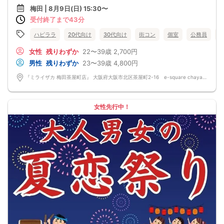
今回はほぼ20代30代の恋活イベント♪♪
梅田 | 8月9日(日) 15:30〜
社会人男性と恋を見つけたい女性が集まる♡
受付終了まで43分
個性いろいろ♪人柄いろいろ♪業界いろいろ♪カラフルパティー♪
ハピララで幸せな時間をお過ごしください♪
雰囲気の良いお店が素敵な異性との出会いを後押し♪♪
ハピララ
20代向け
30代向け
街コン
個室
公務員
そろそろ・・・恋がしてみたい♪♪
素敵なお相手とカフェやランチデートから行ってみたい♡
女性
残りわずか
22〜39歳
2,700円
気になる方と仲良くなりましょう♪♪
男性
残りわずか
23〜39歳
4,800円
～開催形式について～
ゆったり着席スタイル♪♪
『ミライザカ 梅田茶屋町店』 大阪府大阪市北区茶屋町2-16 e-square chayamachi 3F
美味しいドリンクをサービス♡（ソフトドリンク・カクテル・ノンアルカクテ
ル・ビール等♪♪）
連絡先交換自由♪♪ 次に繋がりやすい♪♪◝(⑅ᴗ⑅)◜..°♡
【お支払い方法】
女性先行中！
当日現金払い♪
楽々♪クレジット払い♪
＜申込画面でいずれかを選択ください＞
※お申し込み後、即時でお客様のお席を確保しています♪
規定のキャンセルポリシーが適用されます。ご確認の上、お申込み願います。
男女調整・お席の確保等を行っております運営都合上、ご理解をお願いします。
【会場での受付】
10分前より受付♪
【ご参加規約】
開催中のマスク着用は任意とさせていただきます。
ドリンクメニュー・フード類については店舗により若干変更する場合がありま
す。
※お申し込み後、即時でお客様のお席を確保しています。
規定のキャンセルポリシーが適用されます。ご確認の上、お申込み願います。
男女調整・お席の確保等を行っております運営都合上、ご理解をお願いします。
開催は男女合計4名様～となります。