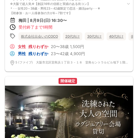
□グラスワイン
☆大阪で超人気☆【創設16年の信頼と実績のある街コン】
□焼酎
＊･･･女性20～38歳・男性23～42歳限定で恋活・婚活party･･･＊
□各種カクテル
【初参加・お一人様参加の方が6～7割です】
□各種ソフトドリンク
安心してご参加ください♪
梅田 | 8月9日(日) 16:30〜
【 服装 】
お一人様でも気軽に参加できるparty☆
お気に入りの普段着でご参加ください。
受付終了まで1時間
当イベントスタッフが参加者様の立場に立って、最初から最後まで徹底的にサポ
【 参加定員数 】
ートします♪
20名様
☆梅田【洗練された大人の空間】優雅に貸切！恋活パーティー☆
株式会社出会いのCOCO
20代向け
30代向け
40代向け
街コ
🔳最小開催人数：2対2
エリア随一のVIPデザイナーズ空間☆ワンランク上の洗練された空間で素敵な出会
🔳中止判断タイミング：開催1時間前
いを楽しみませんか？
女性
残りわずか
20〜38歳
1,500円
🔳飲食あり
■□完全着席♪MCによる席がえあり！ 結婚式の二次会の有名店でBIG合コン
男性
残りわずか
23〜42歳
4,900円
PARTY■□
MCによる席替え‼︎約20分に1度可能な限り席替えを設けており、都度LINE交換タ
5 (ファイブ) 大阪市北区堂島浜１丁目３－１８ 堂島セントラルビル地下１階 5 (ファイブ) 大阪市北区堂島浜１丁目３－１８ 堂島セントラルビル地下１階
イムを設けます。
嬉しい！お料理はビュッフェ形式ではなく、店員さんがご丁寧にお席までお持ち
いたします！
お店自慢のお料理を召し上がって頂きながら、ゆっくりと交流をお楽しみ頂きた
開催確定
いと思います。
《結婚式の二次会の有名な会場で完全着席PARTY》
完全着席スタイルですので、立食形式が苦手な方や人見知りな方には是非オスス
メです
落ち着いた空間での交流が楽しめます！
《一人参加、初参加大歓迎》
完全着席スタイルですのでひとりぼっちになることはありません！お一人様参加
者様同士の席の配置。
スタッフのフォローが人気の理由です。
《恋人、友人、人脈、必ず出会える！大阪で超人気の飲み会！》
□結婚がしたい
□恋人が欲しい
□友人を増やしたい