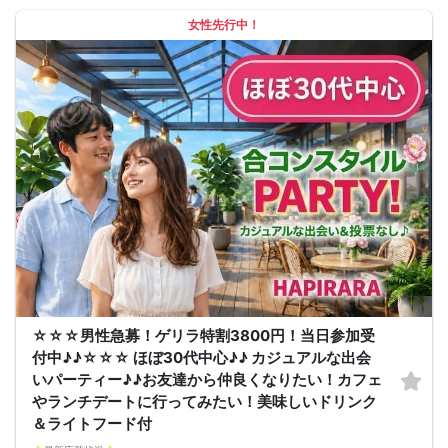
そろそろ・・・前向きなご縁を見つけるきっかけを♡
女性先行中！
～開催形式について～
ゆったり着席スタイル♪♪
美味しいドリンクをサービス♡（ソフトドリンク・ノンアルカクテル・カクテ
ル・ビール等♪♪）
連絡先交換自由♪♪ 次に繋がりやすい♪♪
【お支払い方法】
当日現金払い♪
楽々♪クレジット払い♪
＜申込画面でいずれかを選択ください＞
※お申し込み後、即時でお客様のお席を確保しています♪
規定のキャンセルポリシーが適用されます。ご確認の上、お申込み願います。
男女調整・お席の確保等を行っております運営都合上、ご理解をお願いします。
【会場での受付】
10分前より受付♪
【ご参加規約】
開催中のマスク着用は任意とさせていただきます。
ドリンクメニュー・フード類については店舗により若干変更する場合がありま
す。
男女調整のため規定のキャンセルポリシーが適用されます。ご確認の上、お申込
み願います。
お席の確保等を行っております運営都合上、ご理解をお願いします。
☆☆☆男性急募！ゲリラ特割3800円！当日参加受
最少催行人数2対2～
付中♪♪☆☆☆ ほぼ30代中心♪♪ カジュアルな出会
ただし当日欠席による人数減少は不可抗力のため返金は行いません。
本イベントは貴重な同世代との出会いの場です。
いパーティー♪♪お友達から仲良くなりたい！カフェ
上記同意了承の上お申し込みいただいたとみなします。
やランチデートに行ってみたい！美味しいドリンク
イベント当日、イベントの進行をスムーズにする為、スタッフの指示に従ってく
ださい。
＆ライトフード付