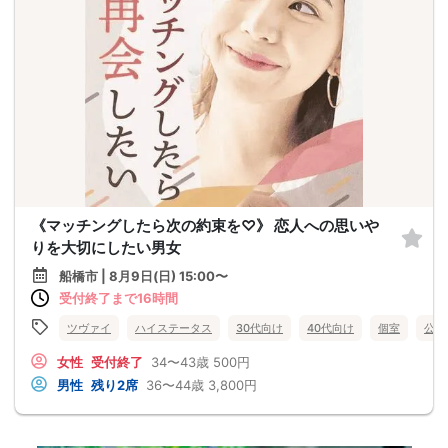
《マッチングしたら次の約束を♡》 恋人への思いや
りを大切にしたい男女
船橋市 | 8月9日(日) 15:00〜
受付終了まで16時間
ツヴァイ
ハイステータス
30代向け
40代向け
個室
公務
女性
受付終了
34〜43歳
500円
男性
残り2席
36〜44歳
3,800円