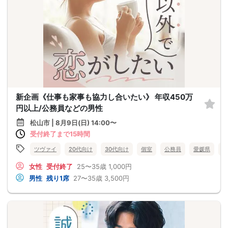
新企画《仕事も家事も協力し合いたい》 年収450万
円以上/公務員などの男性
松山市 | 8月9日(日) 14:00〜
受付終了まで15時間
ツヴァイ
20代向け
30代向け
個室
公務員
愛媛県
松
女性
受付終了
25〜35歳
1,000円
男性
残り1席
27〜35歳
3,500円