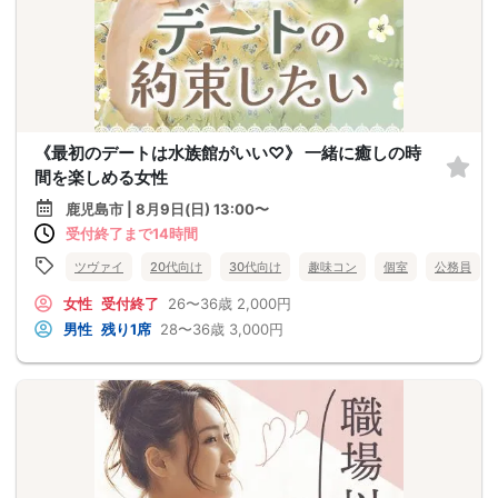
《最初のデートは水族館がいい♡》 一緒に癒しの時
間を楽しめる女性
鹿児島市 | 8月9日(日) 13:00〜
受付終了まで14時間
ツヴァイ
20代向け
30代向け
趣味コン
個室
公務員
女性
受付終了
26〜36歳
2,000円
男性
残り1席
28〜36歳
3,000円