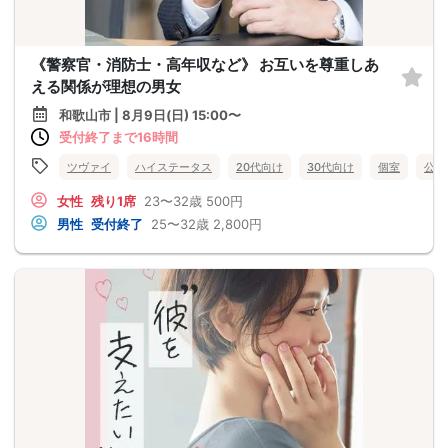
《警察官・消防士・高年収など》 お互いを尊重しあ
える関係が理想の男女
和歌山市 | 8月9日(日) 15:00〜
受付終了まで16時間
ツヴァイ
ハイステータス
20代向け
30代向け
個室
公務
女性
残り1席
23〜32歳
500円
男性
受付終了
25〜32歳
2,800円