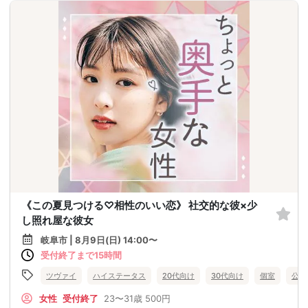
《この夏見つける♡相性のいい恋》 社交的な彼×少
し照れ屋な彼女
岐阜市 | 8月9日(日) 14:00〜
受付終了まで15時間
ツヴァイ
ハイステータス
20代向け
30代向け
個室
公務
女性
受付終了
23〜31歳
500円