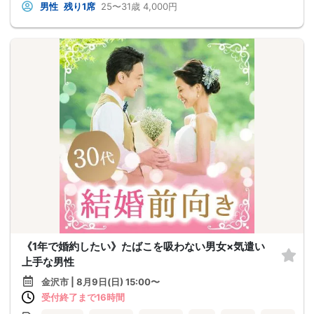
男性
残り1席
25〜31歳
4,000円
《1年で婚約したい》たばこを吸わない男女×気遣い
上手な男性
金沢市 | 8月9日(日) 15:00〜
受付終了まで16時間