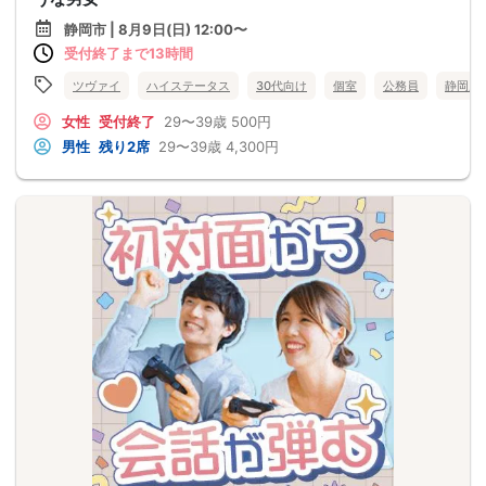
静岡市 | 8月9日(日) 12:00〜
受付終了まで13時間
ツヴァイ
ハイステータス
30代向け
個室
公務員
静岡県
女性
受付終了
29〜39歳
500円
男性
残り2席
29〜39歳
4,300円