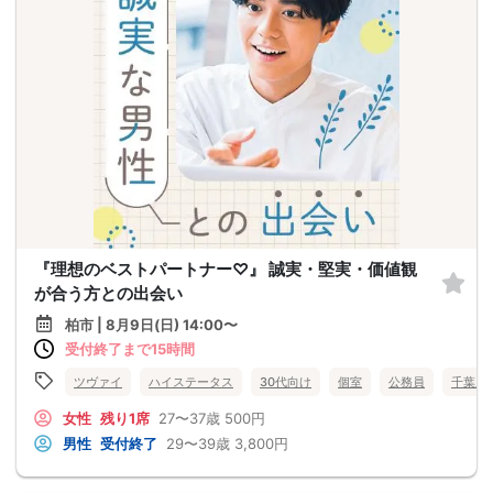
『理想のベストパートナー♡』 誠実・堅実・価値観
が合う方との出会い
柏市 | 8月9日(日) 14:00〜
受付終了まで15時間
ツヴァイ
ハイステータス
30代向け
個室
公務員
千葉県
女性
残り1席
27〜37歳
500円
男性
受付終了
29〜39歳
3,800円