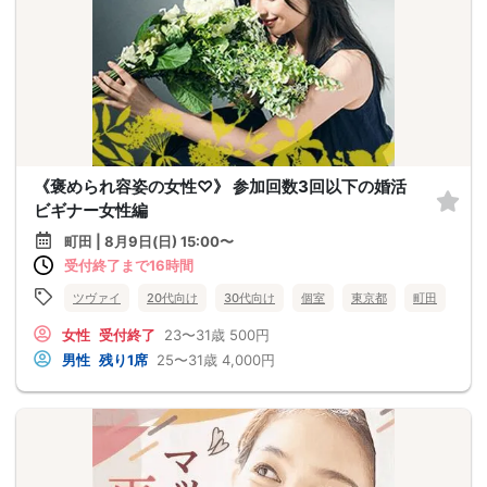
《褒められ容姿の女性♡》 参加回数3回以下の婚活
ビギナー女性編
町田 | 8月9日(日) 15:00〜
受付終了まで16時間
ツヴァイ
20代向け
30代向け
個室
東京都
町田
女性
受付終了
23〜31歳
500円
男性
残り1席
25〜31歳
4,000円