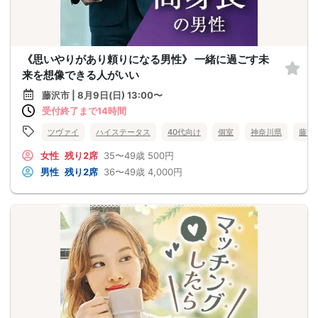
《思いやりがあり頼りになる男性》 一緒に過ごす未
来を想像できる人がいい
藤沢市 | 8月9日(日) 13:00〜
受付終了まで14時間
ツヴァイ
ハイステータス
40代向け
個室
神奈川県
藤沢
女性
残り2席
35〜49歳
500円
男性
残り2席
36〜49歳
4,000円