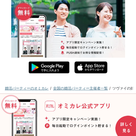
婚活パーティーのオミカレ
全国の婚活パーティー主催者一覧
ツヴァイの婚