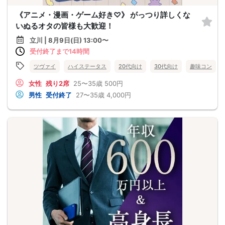
《アニメ・漫画・ゲーム好き♡》 がっつり詳しくな
いぬるオタの皆様も大歓迎！
立川 | 8月9日(日) 13:00〜
受付終了まで14時間
ツヴァイ
ハイステータス
20代向け
30代向け
趣味コン
女性
残り2席
25〜35歳
500円
男性
受付終了
27〜35歳
4,000円