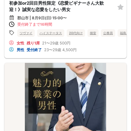
初参加or2回目男性限定《恋愛ビギナーさん大歓
迎！》誠実な恋愛をしたい男女
郡山市 | 8月9日(日) 15:00〜
受付終了まで16時間
ツヴァイ
ハイステータス
20代向け
個室
公務員
福島県
女性
残り1席
21〜29歳
500円
男性
受付終了
23〜29歳
4,500円