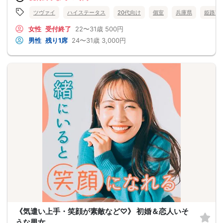
ツヴァイ
ハイステータス
20代向け
個室
兵庫県
姫路市
女性
受付終了
22〜31歳
500円
男性
残り1席
24〜31歳
3,000円
《気遣い上手・笑顔が素敵など♡》 初婚＆恋人いそ
うな男女