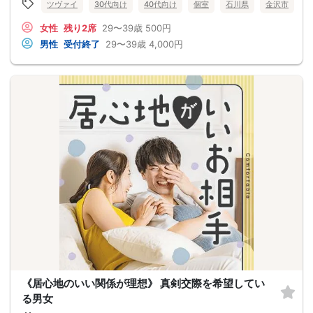
ツヴァイ
30代向け
40代向け
個室
石川県
金沢市
女性
残り2席
29〜39歳
500円
男性
受付終了
29〜39歳
4,000円
《居心地のいい関係が理想》 真剣交際を希望してい
る男女