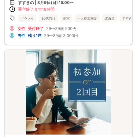
すすきの | 8月9日(日) 15:00〜
受付終了まで16時間
ツヴァイ
30代向け
個室
一人参加限定
北海道
すすきの
女性
受付終了
29〜39歳
500円
男性
残り1席
29〜39歳
3,000円