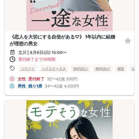
《恋人を大切にする自信がある♡》 1年以内に結婚
が理想の男女
立川 | 8月9日(日) 15:00〜
受付終了まで16時間
ツヴァイ
ハイステータス
30代向け
40代向け
個室
公務
女性
受付終了
32〜42歳
500円
男性
残り1席
34〜42歳
4,000円