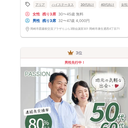
アリア
ハイステータス
30代向け
40代向け
女性
女性
残り3席
30〜45歳
無料
男性
残り3席
32〜47歳
4,000円
岡崎市図書館交流プラザりぶら3階会議室301 岡崎市康生通西4丁目71
3位
男性先行中！