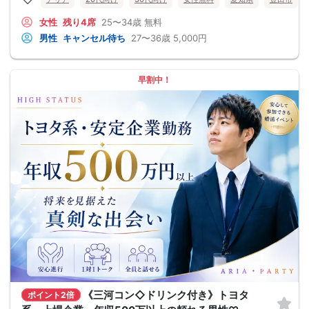
女性
残り4席
25〜34歳
無料
男性
キャンセル待ち
27〜36歳
5,000円
早割中！
《三河コン◇ドリンク付き》トヨタ
ポイント2倍