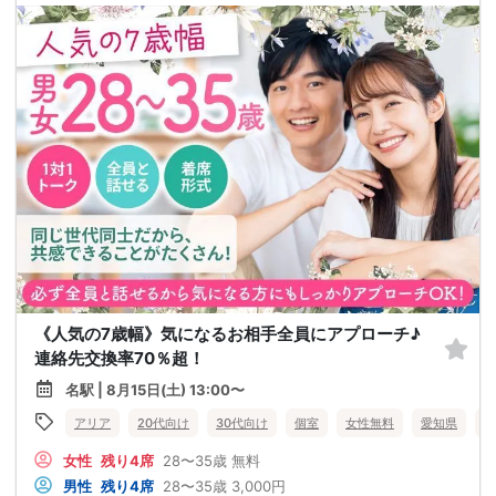
《人気の7歳幅》気になるお相手全員にアプローチ♪
連絡先交換率70％超！
名駅 | 8月15日(土) 13:00〜
アリア
20代向け
30代向け
個室
女性無料
愛知県
名
女性
残り4席
28〜35歳
無料
男性
残り4席
28〜35歳
3,000円