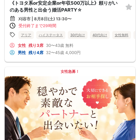
《トヨタ系or安定企業or年収500万以上》頼りがい
のある男性と出会う婚活PARTY☆
刈谷市 | 8月8日(土) 13:30〜
受付終了まで29時間
アリア
ハイステータス
30代向け
40代向け
女性無料
愛
女性
残り3席
30〜43歳
無料
男性
残り4席
32〜45歳
4,000円
女性急募！