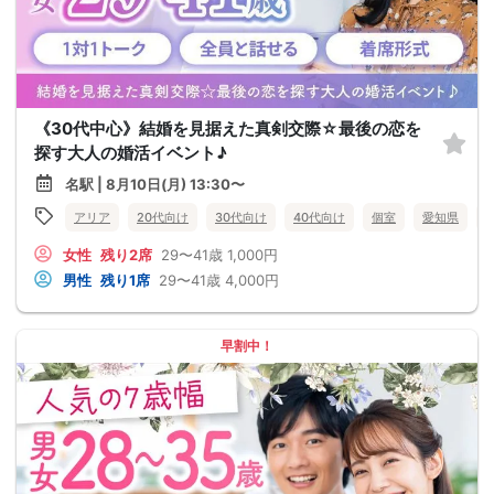
《30代中心》結婚を見据えた真剣交際☆最後の恋を
探す大人の婚活イベント♪
名駅 | 8月10日(月) 13:30〜
アリア
20代向け
30代向け
40代向け
個室
愛知県
女性
残り2席
29〜41歳
1,000円
男性
残り1席
29〜41歳
4,000円
早割中！