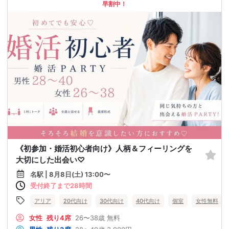
早割中！
《初参加・婚活初心者向け》人柄＆フィーリングを
大切にした出会い♡
名駅 | 8月8日(土) 13:00〜
受付終了まで28時間
アリア
20代向け
30代向け
40代向け
個室
女性無料
女性
残り4席
26〜38歳
無料