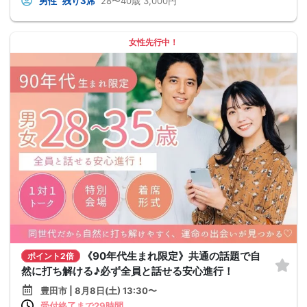
男性
残り3席
28〜40歳
3,000円
女性先行中！
《90年代生まれ限定》共通の話題で自
ポイント2倍
然に打ち解ける♪必ず全員と話せる安心進行！
豊田市 | 8月8日(土) 13:30〜
受付終了まで29時間