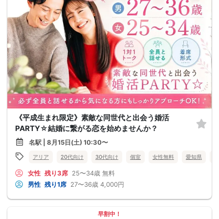
《平成生まれ限定》素敵な同世代と出会う婚活
PARTY☆結婚に繋がる恋を始めませんか？
名駅 | 8月15日(土) 10:30〜
アリア
20代向け
30代向け
個室
女性無料
愛知県
名
女性
残り3席
25〜34歳
無料
男性
残り1席
27〜36歳
4,000円
早割中！