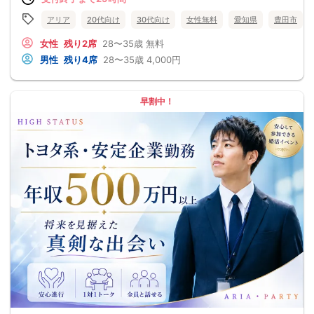
アリア
20代向け
30代向け
女性無料
愛知県
豊田市
女性
残り2席
28〜35歳
無料
男性
残り4席
28〜35歳
4,000円
早割中！