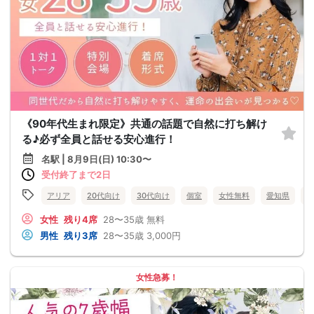
《90年代生まれ限定》共通の話題で自然に打ち解け
る♪必ず全員と話せる安心進行！
名駅 | 8月9日(日) 10:30〜
受付終了まで2日
アリア
20代向け
30代向け
個室
女性無料
愛知県
名
女性
残り4席
28〜35歳
無料
男性
残り3席
28〜35歳
3,000円
女性急募！