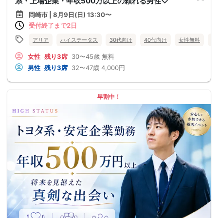
系・上場企業・年収500万以上の頼れる男性♡
岡崎市 | 8月9日(日) 13:30〜
受付終了まで2日
アリア
ハイステータス
30代向け
40代向け
女性無料
公
女性
残り3席
30〜45歳
無料
男性
残り3席
32〜47歳
4,000円
早割中！