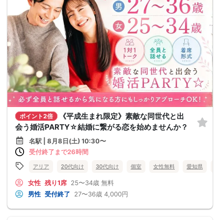
《平成生まれ限定》素敵な同世代と出
ポイント2倍
会う婚活PARTY☆結婚に繋がる恋を始めませんか？
名駅 | 8月8日(土) 10:30〜
受付終了まで26時間
アリア
20代向け
30代向け
個室
女性無料
愛知県
名
女性
残り1席
25〜34歳
無料
男性
受付終了
27〜36歳
4,000円