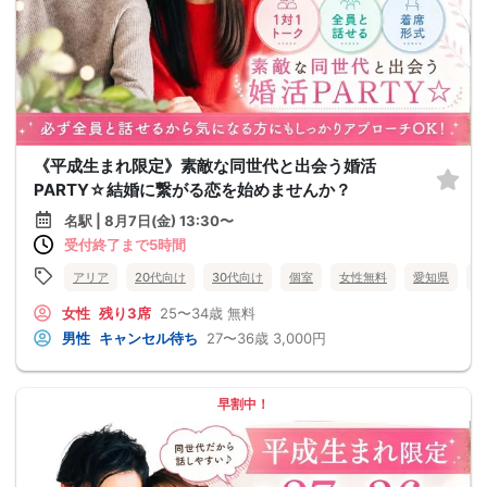
《平成生まれ限定》素敵な同世代と出会う婚活
PARTY☆結婚に繋がる恋を始めませんか？
名駅 | 8月7日(金) 13:30〜
受付終了まで5時間
アリア
20代向け
30代向け
個室
女性無料
愛知県
名
女性
残り3席
25〜34歳
無料
男性
キャンセル待ち
27〜36歳
3,000円
早割中！