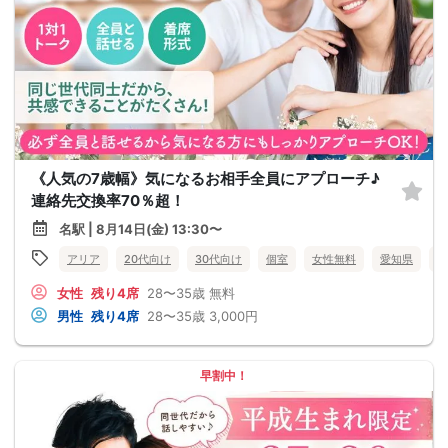
《人気の7歳幅》気になるお相手全員にアプローチ♪
連絡先交換率70％超！
名駅 | 8月14日(金) 13:30〜
アリア
20代向け
30代向け
個室
女性無料
愛知県
名
女性
残り4席
28〜35歳
無料
男性
残り4席
28〜35歳
3,000円
早割中！