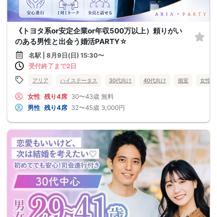
《トヨタ系or安定企業or年収500万以上）頼りがい
のある男性と出会う婚活PARTY☆
名駅 | 8月9日(日) 15:30〜
受付終了まで2日
アリア
ハイステータス
30代向け
40代向け
個室
女性無
女性
残り4席
30〜43歳
無料
男性
残り4席
32〜45歳
3,000円