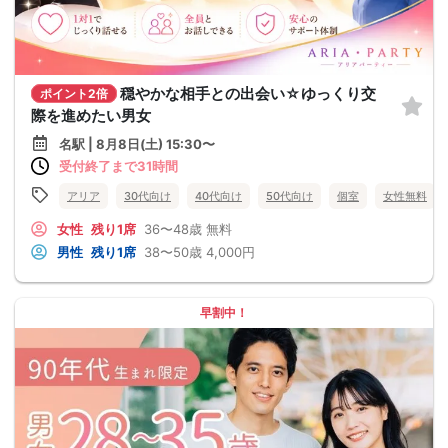
穏やかな相手との出会い☆ゆっくり交
ポイント2倍
際を進めたい男女
名駅 | 8月8日(土) 15:30〜
受付終了まで31時間
アリア
30代向け
40代向け
50代向け
個室
女性無料
女性
残り1席
36〜48歳
無料
男性
残り1席
38〜50歳
4,000円
早割中！