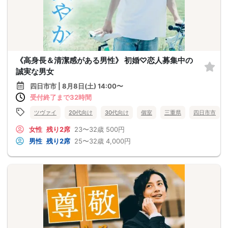
《高身長＆清潔感がある男性》 初婚♡恋人募集中の
誠実な男女
四日市市 | 8月8日(土) 14:00〜
受付終了まで32時間
ツヴァイ
20代向け
30代向け
個室
三重県
四日市市
女性
残り2席
23〜32歳
500円
男性
残り2席
25〜32歳
4,000円