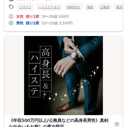
ツヴァイ
ハイステータス
20代向け
個室
公務員
新潟県
女性
残り2席
19〜29歳
500円
男性
残り2席
23〜29歳
3,500円
《年収500万円以上/公務員などの高身長男性》真剣
な出会いをお探しの男女限定