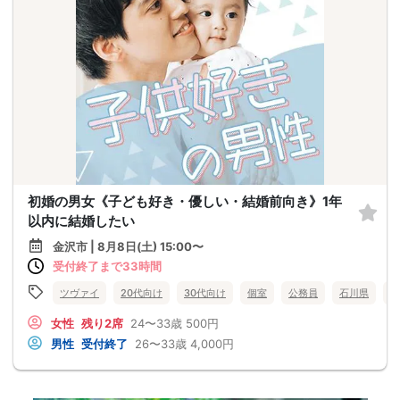
初婚の男女《子ども好き・優しい・結婚前向き》1年
以内に結婚したい
金沢市 | 8月8日(土) 15:00〜
受付終了まで33時間
ツヴァイ
20代向け
30代向け
個室
公務員
石川県
金
女性
残り2席
24〜33歳
500円
男性
受付終了
26〜33歳
4,000円