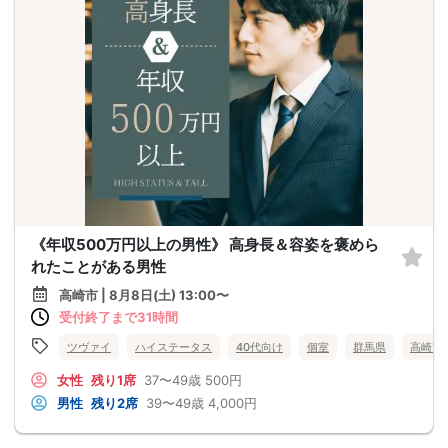
《年収500万円以上の男性》 高身長＆容姿を褒めら
れたことがある男性
高崎市 | 8月8日(土) 13:00〜
受付終了まで31時間
ツヴァイ
ハイステータス
40代向け
個室
群馬県
高崎市
女性
残り1席
37〜49歳
500円
男性
残り2席
39〜49歳
4,000円