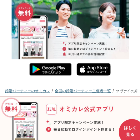
婚活パーティーのオミカレ
全国の婚活パーティー主催者一覧
ツヴァイの婚