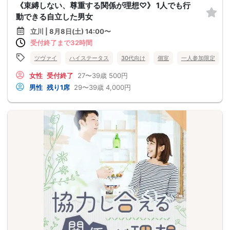
《束縛しない、尊重する関係が理想♡》 1人でも行
動できる自立した男女
立川 | 8月8日(土) 14:00〜
受付終了まで32時間
ツヴァイ
ハイステータス
30代向け
個室
一人参加限定
女性
受付終了
27〜39歳
500円
男性
残り1席
29〜39歳
4,000円