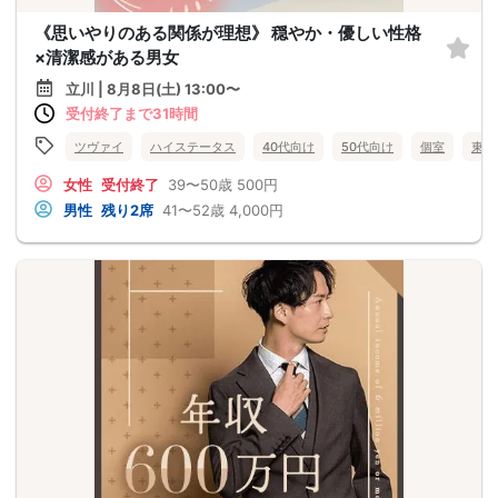
《思いやりのある関係が理想》 穏やか・優しい性格
×清潔感がある男女
立川 | 8月8日(土) 13:00〜
受付終了まで31時間
ツヴァイ
ハイステータス
40代向け
50代向け
個室
東京
女性
受付終了
39〜50歳
500円
男性
残り2席
41〜52歳
4,000円