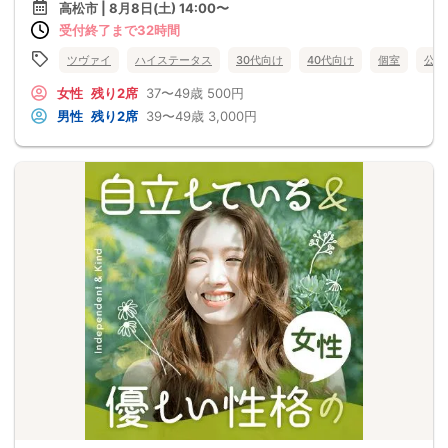
高松市 | 8月8日(土) 14:00〜
受付終了まで32時間
ツヴァイ
ハイステータス
30代向け
40代向け
個室
公務
女性
残り2席
37〜49歳
500円
男性
残り2席
39〜49歳
3,000円