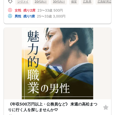
ツヴァイ
20代向け
30代向け
個室
広島県
広島駅周辺
女性
残り2席
23〜33歳
500円
男性
残り1席
25〜33歳
3,000円
《年収500万円以上・公務員など》 来週の高松まつ
りに行く人を探しませんか♡