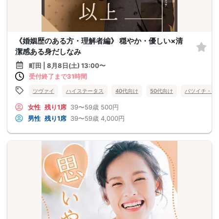
《婚姻歴のある方・理解者編》 穏やか・優しい×清
潔感ある身だしなみ
町田 | 8月8日(土) 13:00〜
受付終了まで31時間
ツヴァイ
ハイステータス
40代向け
50代向け
バツイチ・再
女性
残り1席
39〜59歳
500円
男性
残り1席
39〜59歳
4,000円