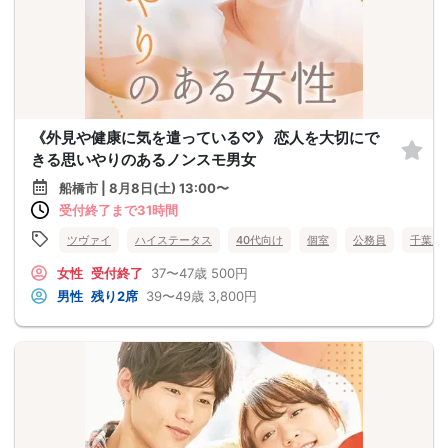
《外見や健康に気を遣っている♡》 恋人を大切にで
きる思いやりのあるノンスモ男女
船橋市 | 8月8日(土) 13:00〜
受付終了まで31時間
ツヴァイ
ハイステータス
40代向け
個室
公務員
千葉県
女性
受付終了
37〜47歳
500円
男性
残り2席
39〜49歳
3,800円