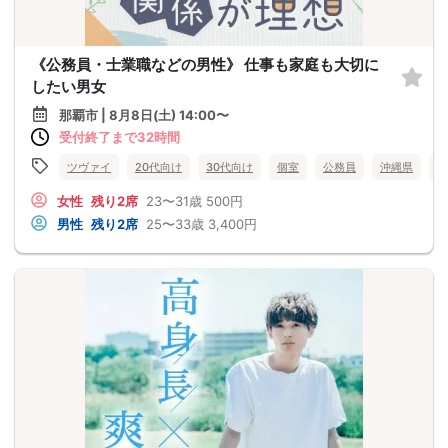
《公務員・士業職などの男性》 仕事も家庭も大切に
したい男女
那覇市 | 8月8日(土) 14:00〜
受付終了まで32時間
ツヴァイ
20代向け
30代向け
個室
公務員
沖縄県
那
女性
残り2席
23〜31歳
500円
男性
残り2席
25〜33歳
3,400円