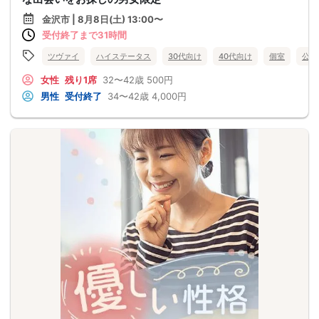
金沢市 | 8月8日(土) 13:00〜
受付終了まで31時間
ツヴァイ
ハイステータス
30代向け
40代向け
個室
公務
女性
残り1席
32〜42歳
500円
男性
受付終了
34〜42歳
4,000円