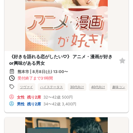
《好きを語れる恋がしたい♡》 アニメ・漫画が好き
or興味がある男女
熊本市 | 8月8日(土) 13:00〜
受付終了まで31時間
ツヴァイ
ハイステータス
30代向け
40代向け
趣味コン
女性
残り2席
32〜42歳
500円
男性
残り2席
34〜42歳
3,400円