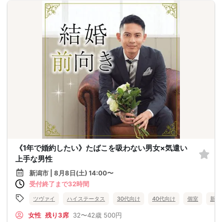
《1年で婚約したい》たばこを吸わない男女×気遣い
上手な男性
新潟市 | 8月8日(土) 14:00〜
受付終了まで32時間
ツヴァイ
ハイステータス
30代向け
40代向け
個室
新潟
女性
残り3席
32〜42歳
500円