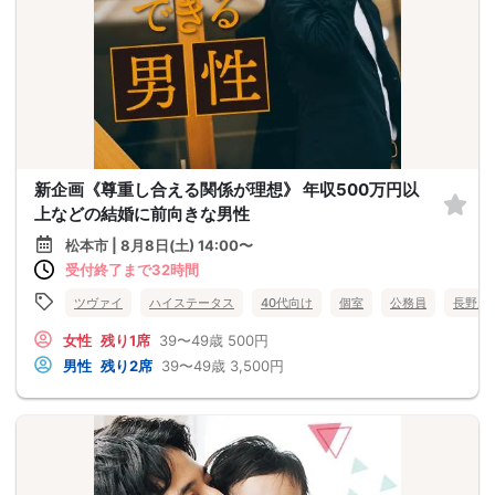
新企画《尊重し合える関係が理想》 年収500万円以
上などの結婚に前向きな男性
松本市 | 8月8日(土) 14:00〜
受付終了まで32時間
ツヴァイ
ハイステータス
40代向け
個室
公務員
長野県
女性
残り1席
39〜49歳
500円
男性
残り2席
39〜49歳
3,500円