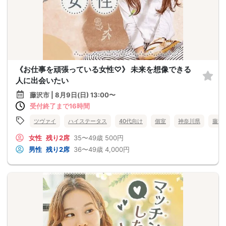
《お仕事を頑張っている女性♡》 未来を想像できる
人に出会いたい
藤沢市 | 8月9日(日) 13:00〜
受付終了まで16時間
ツヴァイ
ハイステータス
40代向け
個室
神奈川県
藤沢
女性
残り2席
35〜49歳
500円
男性
残り2席
36〜49歳
4,000円