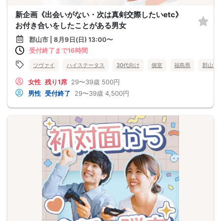
新企画《出会いがない・次は真剣交際したいetc》
お付き合いをしたことがある男女
郡山市 | 8月9日(日) 13:00〜
受付終了まで16時間
ツヴァイ
ハイステータス
30代向け
個室
福島県
郡山市
女性
残り1席
29〜39歳
500円
男性
受付終了
29〜39歳
4,500円