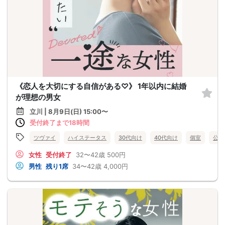
《恋人を大切にする自信がある♡》 1年以内に結婚
が理想の男女
立川 | 8月9日(日) 15:00〜
受付終了まで18時間
ツヴァイ
ハイステータス
30代向け
40代向け
個室
公務
女性
受付終了
32〜42歳
500円
男性
残り1席
34〜42歳
4,000円