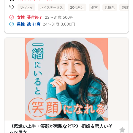
ツヴァイ
ハイステータス
20代向け
個室
兵庫県
姫路市
女性
受付終了
22〜31歳
500円
男性
残り1席
24〜31歳
3,000円
《気遣い上手・笑顔が素敵など♡》 初婚＆恋人いそ
うな男女