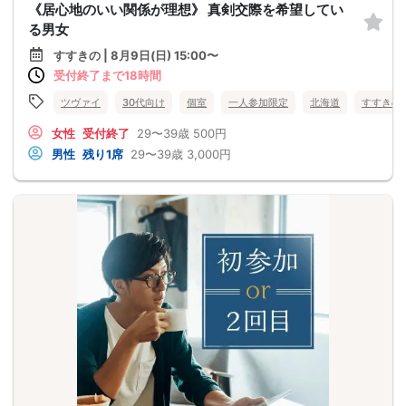
《居心地のいい関係が理想》 真剣交際を希望してい
る男女
すすきの | 8月9日(日) 15:00〜
受付終了まで18時間
ツヴァイ
30代向け
個室
一人参加限定
北海道
すすきの
女性
受付終了
29〜39歳
500円
男性
残り1席
29〜39歳
3,000円