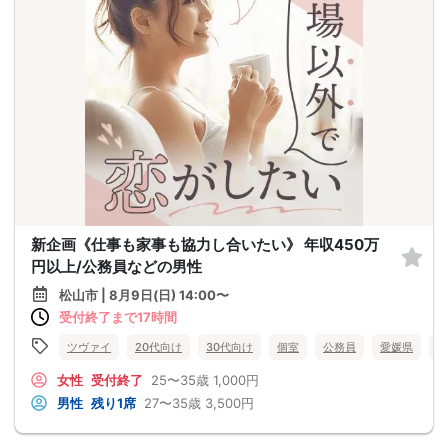
新企画《仕事も家事も協力し合いたい》 年収450万
円以上/公務員などの男性
松山市 | 8月9日(日) 14:00〜
受付終了まで17時間
ツヴァイ
20代向け
30代向け
個室
公務員
愛媛県
松
女性
受付終了
25〜35歳
1,000円
男性
残り1席
27〜35歳
3,500円