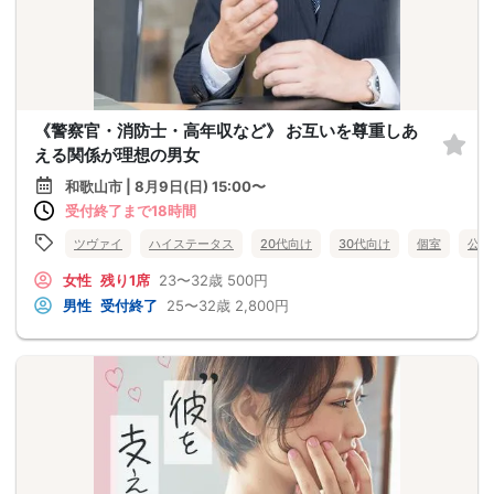
《警察官・消防士・高年収など》 お互いを尊重しあ
える関係が理想の男女
和歌山市 | 8月9日(日) 15:00〜
受付終了まで18時間
ツヴァイ
ハイステータス
20代向け
30代向け
個室
公務
女性
残り1席
23〜32歳
500円
男性
受付終了
25〜32歳
2,800円