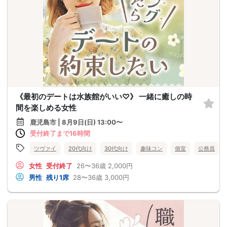
《最初のデートは水族館がいい♡》 一緒に癒しの時
間を楽しめる女性
鹿児島市 | 8月9日(日) 13:00〜
受付終了まで16時間
ツヴァイ
20代向け
30代向け
趣味コン
個室
公務員
女性
受付終了
26〜36歳
2,000円
男性
残り1席
28〜36歳
3,000円