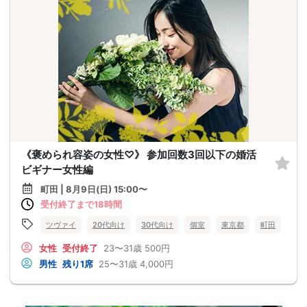
《褒められ容姿の女性♡》 参加回数3回以下の婚活
ビギナー女性編
町田 | 8月9日(日) 15:00〜
受付終了まで18時間
ツヴァイ
20代向け
30代向け
個室
東京都
町田
女性
受付終了
23〜31歳
500円
男性
残り1席
25〜31歳
4,000円