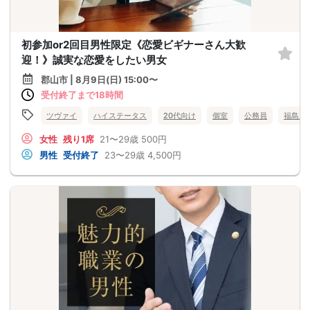
初参加or2回目男性限定《恋愛ビギナーさん大歓
迎！》誠実な恋愛をしたい男女
郡山市 | 8月9日(日) 15:00〜
受付終了まで18時間
ツヴァイ
ハイステータス
20代向け
個室
公務員
福島県
女性
残り1席
21〜29歳
500円
男性
受付終了
23〜29歳
4,500円