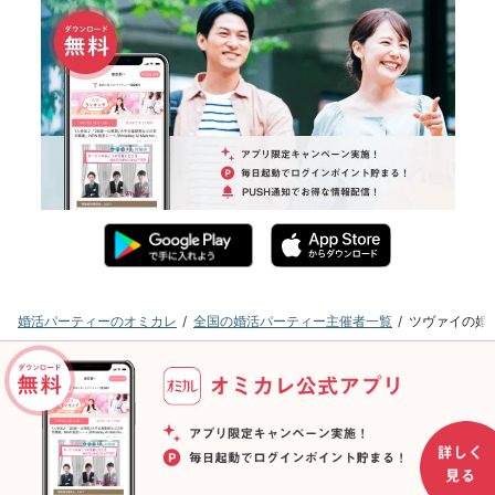
婚活パーティーのオミカレ
全国の婚活パーティー主催者一覧
ツヴァイの婚