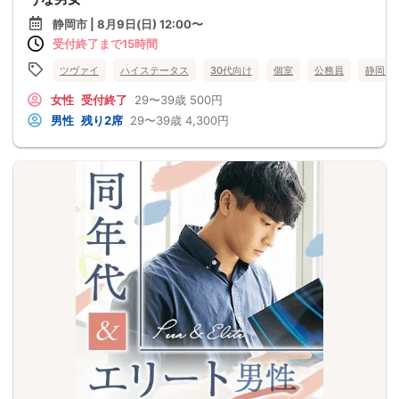
静岡市 | 8月9日(日) 12:00〜
受付終了まで15時間
ツヴァイ
ハイステータス
30代向け
個室
公務員
静岡県
女性
受付終了
29〜39歳
500円
男性
残り2席
29〜39歳
4,300円