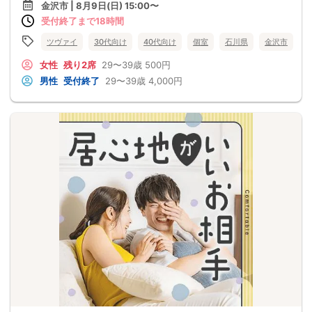
金沢市 | 8月9日(日) 15:00〜
受付終了まで18時間
ツヴァイ
30代向け
40代向け
個室
石川県
金沢市
女性
残り2席
29〜39歳
500円
男性
受付終了
29〜39歳
4,000円