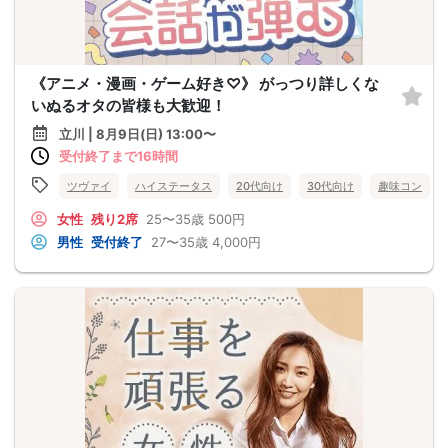
《アニメ・漫画・ゲーム好き♡》 がっつり詳しくな
いぬるオタの皆様も大歓迎！
立川 | 8月9日(日) 13:00〜
受付終了まで16時間
ツヴァイ
ハイステータス
20代向け
30代向け
趣味コン
女性
残り2席
25〜35歳
500円
男性
受付終了
27〜35歳
4,000円