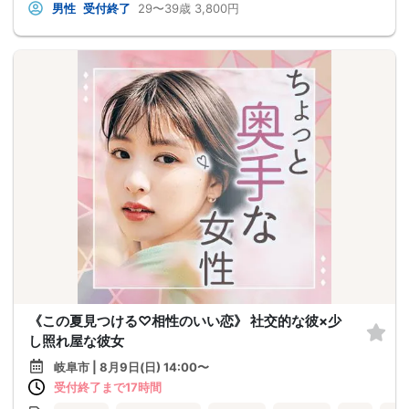
男性
受付終了
29〜39歳
3,800円
《この夏見つける♡相性のいい恋》 社交的な彼×少
し照れ屋な彼女
岐阜市 | 8月9日(日) 14:00〜
受付終了まで17時間