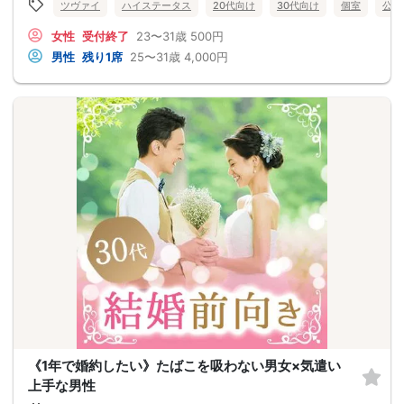
ツヴァイ
ハイステータス
20代向け
30代向け
個室
公務
女性
受付終了
23〜31歳
500円
男性
残り1席
25〜31歳
4,000円
《1年で婚約したい》たばこを吸わない男女×気遣い
上手な男性