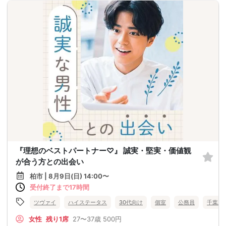
『理想のベストパートナー♡』 誠実・堅実・価値観
が合う方との出会い
柏市 | 8月9日(日) 14:00〜
受付終了まで17時間
ツヴァイ
ハイステータス
30代向け
個室
公務員
千葉県
女性
残り1席
27〜37歳
500円