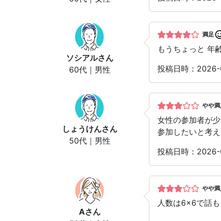
満足
もうちょっと 年
ソシアル
さん
投稿日時：2026
60代｜男性
やや満
女性の参加者が少
しょうけん
さん
参加したいと考え
50代｜男性
投稿日時：2026
やや満
人数は6×6で話
A
さん