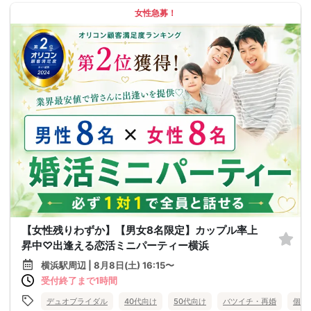
女性急募！
【女性残りわずか】【男女8名限定】カップル率上
昇中♡出逢える恋活ミニパーティー横浜
横浜駅周辺 | 8月8日(土) 16:15〜
受付終了まで1時間
デュオブライダル
40代向け
50代向け
バツイチ・再婚
個室