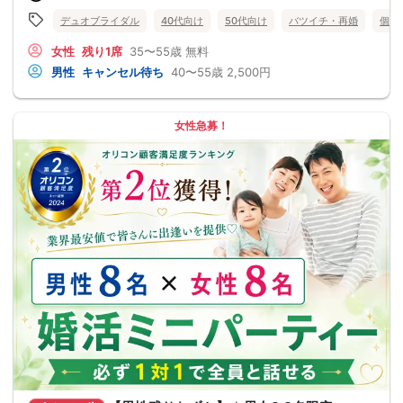
デュオブライダル
40代向け
50代向け
バツイチ・再婚
個室
女性
残り1席
35〜55歳
無料
男性
キャンセル待ち
40〜55歳
2,500円
女性急募！