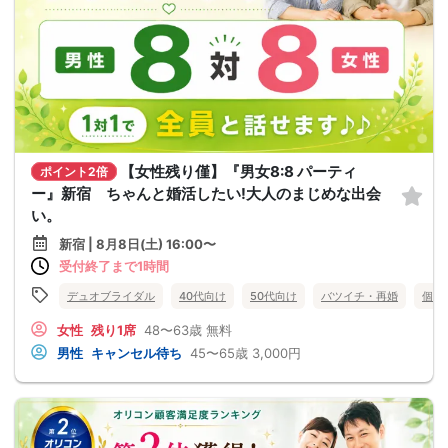
【女性残り僅】『男女8:8 パーティ
ポイント2倍
ー』新宿 ちゃんと婚活したい!大人のまじめな出会
い。
新宿 | 8月8日(土) 16:00〜
受付終了まで1時間
デュオブライダル
40代向け
50代向け
バツイチ・再婚
個室
女性
残り1席
48〜63歳
無料
男性
キャンセル待ち
45〜65歳
3,000円