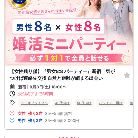
【女性残り僅】『男女8:8 パーティー』新宿 気が
つけば連絡先交換 自然と距離が縮まる出会い
新宿 | 8月8日(土) 18:00〜
受付終了まで3時間
デュオブライダル
40代向け
50代向け
バツイチ・再婚
個室
女性
残り2席
35〜55歳
無料
男性
残り2席
35〜55歳
3,000円