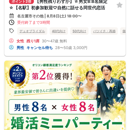
【男性残りわずか】☆男女8:8名限定
ポイント2倍
☆【名駅】初参加歓迎♡自然に話せる同世代恋活
名古屋市その他 | 8月8日(土) 18:00〜
受付終了まで3時間
デュオブライダル
40代向け
50代向け
バツイチ・再婚
個室
女性
残り1席
30〜47歳
無料
男性
キャンセル待ち
28〜50歳
3,000円