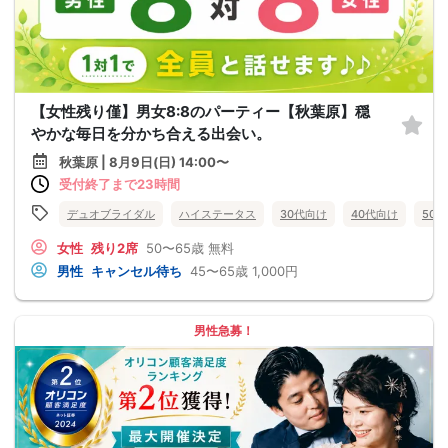
【女性残り僅】男女8:8のパーティー【秋葉原】穏
やかな毎日を分かち合える出会い。
秋葉原 | 8月9日(日) 14:00〜
受付終了まで23時間
デュオブライダル
ハイステータス
30代向け
40代向け
50
女性
残り2席
50〜65歳
無料
男性
キャンセル待ち
45〜65歳
1,000円
男性急募！