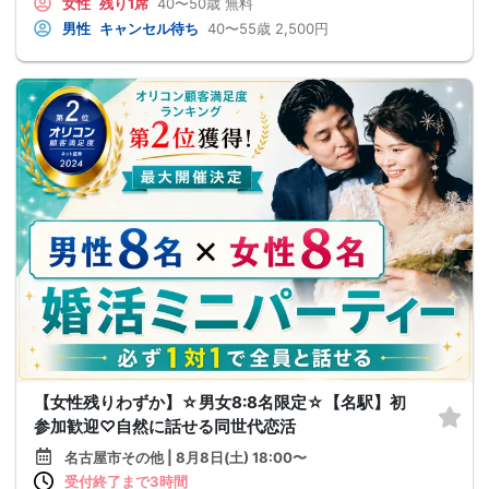
女性
残り1席
40〜50歳
無料
男性
キャンセル待ち
40〜55歳
2,500円
【女性残りわずか】☆男女8:8名限定☆【名駅】初
参加歓迎♡自然に話せる同世代恋活
名古屋市その他 | 8月8日(土) 18:00〜
受付終了まで3時間