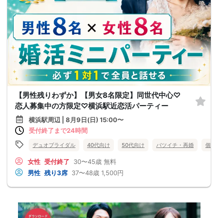
【男性残りわずか】【男女8名限定】同世代中心♡
恋人募集中の方限定♡横浜駅近恋活パーティー
横浜駅周辺 | 8月9日(日) 15:00〜
受付終了まで24時間
デュオブライダル
40代向け
50代向け
バツイチ・再婚
個室
女性
受付終了
30〜45歳
無料
男性
残り3席
37〜48歳
1,500円