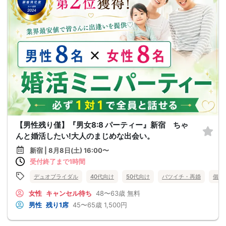
【男性残り僅】『男女8:8 パーティー』新宿 ちゃ
んと婚活したい!大人のまじめな出会い。
新宿 | 8月8日(土) 16:00〜
受付終了まで1時間
デュオブライダル
40代向け
50代向け
バツイチ・再婚
個室
女性
キャンセル待ち
48〜63歳
無料
男性
残り1席
45〜65歳
1,500円