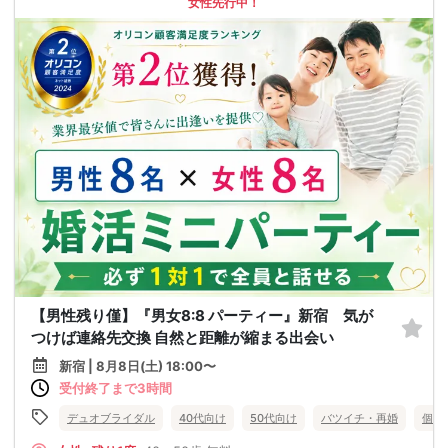
女性先行中！
【男性残り僅】『男女8:8 パーティー』新宿 気が
つけば連絡先交換 自然と距離が縮まる出会い
新宿 | 8月8日(土) 18:00〜
受付終了まで3時間
デュオブライダル
40代向け
50代向け
バツイチ・再婚
個室