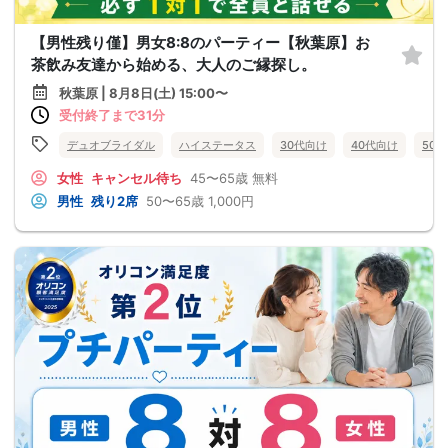
【男性残り僅】男女8:8のパーティー【秋葉原】お
茶飲み友達から始める、大人のご縁探し。
秋葉原 | 8月8日(土) 15:00〜
受付終了まで31分
デュオブライダル
ハイステータス
30代向け
40代向け
50
女性
キャンセル待ち
45〜65歳
無料
男性
残り2席
50〜65歳
1,000円