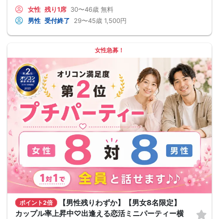
女性
残り1席
30〜46歳
無料
男性
受付終了
29〜45歳
1,500円
女性急募！
【男性残りわずか】【男女8名限定】
ポイント2倍
カップル率上昇中♡出逢える恋活ミニパーティー横