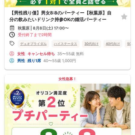
【男性残り僅】男女8:8のパーティー【秋葉原】自
分の飲みたいドリンク持参OKの婚活パーティー
秋葉原 | 8月8日(土) 17:00〜
受付終了まで2時間
デュオブライダル
ハイステータス
30代向け
40代向け
50
女性
キャンセル待ち
35〜55歳
無料
男性
残り1席
40〜55歳
1,000円
女性急募！