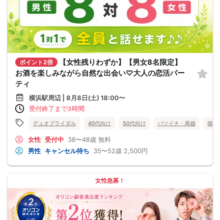
【女性残りわずか】【男女8名限定】
ポイント2倍
お酒を楽しみながら自然な出会い♡大人の恋活パー
ティ
横浜駅周辺 | 8月8日(土) 18:00〜
受付終了まで3時間
デュオブライダル
40代向け
50代向け
バツイチ・再婚
個室
女性
受付中
38〜48歳
無料
男性
キャンセル待ち
35〜52歳
2,500円
女性急募！