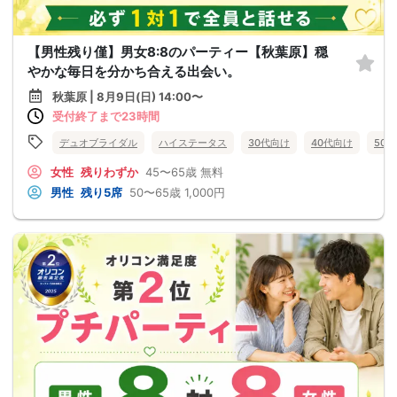
【男性残り僅】男女8:8のパーティー【秋葉原】穏
やかな毎日を分かち合える出会い。
秋葉原 | 8月9日(日) 14:00〜
受付終了まで23時間
デュオブライダル
ハイステータス
30代向け
40代向け
50
女性
残りわずか
45〜65歳
無料
男性
残り5席
50〜65歳
1,000円