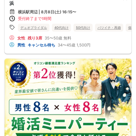
浜
横浜駅周辺 | 8月8日(土) 16:15〜
受付終了まで1時間
デュオブライダル
40代向け
50代向け
バツイチ・再婚
個室
女性
残り3席
35〜50歳
無料
男性
キャンセル待ち
34〜45歳
1,500円