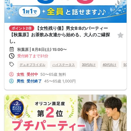
【女性残り僅】男女8:8のパーティー
ポイント2倍
【秋葉原】お茶飲み友達から始める、大人のご縁探
し。
秋葉原 | 8月8日(土) 15:00〜
受付終了まで31分
デュオブライダル
ハイステータス
30代向け
40代向け
50
女性
受付中
50〜65歳
無料
男性
受付終了
45〜65歳
1,000円