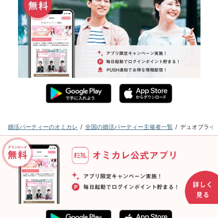
婚活パーティーのオミカレ
全国の婚活パーティー主催者一覧
デュオブライ