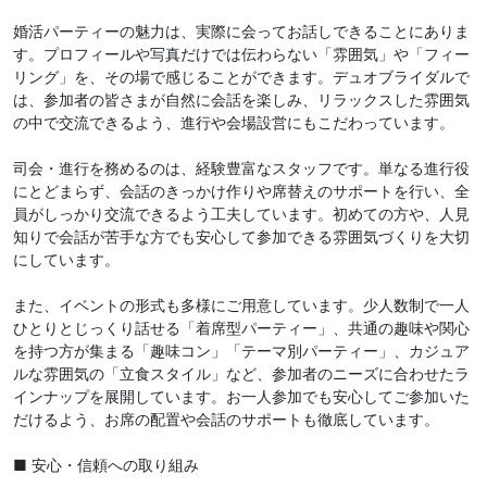
婚活パーティーの魅力は、実際に会ってお話しできることにありま
す。プロフィールや写真だけでは伝わらない「雰囲気」や「フィー
リング」を、その場で感じることができます。デュオブライダルで
は、参加者の皆さまが自然に会話を楽しみ、リラックスした雰囲気
の中で交流できるよう、進行や会場設営にもこだわっています。
司会・進行を務めるのは、経験豊富なスタッフです。単なる進行役
にとどまらず、会話のきっかけ作りや席替えのサポートを行い、全
員がしっかり交流できるよう工夫しています。初めての方や、人見
知りで会話が苦手な方でも安心して参加できる雰囲気づくりを大切
にしています。
また、イベントの形式も多様にご用意しています。少人数制で一人
ひとりとじっくり話せる「着席型パーティー」、共通の趣味や関心
を持つ方が集まる「趣味コン」「テーマ別パーティー」、カジュア
ルな雰囲気の「立食スタイル」など、参加者のニーズに合わせたラ
インナップを展開しています。お一人参加でも安心してご参加いた
だけるよう、お席の配置や会話のサポートも徹底しています。
■ 安心・信頼への取り組み