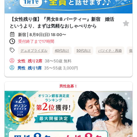
【女性残り僅】『男女8:8 パーティー』新宿 婚活
というより、まずは気軽なおしゃべりから
新宿 | 8月9日(日) 18:00〜
受付終了まで17時間
デュオブライダル
40代向け
50代向け
バツイチ・再婚
個室
女性
残り2席
38〜50歳
無料
男性
残り1席
35〜55歳
3,000円
男性急募！