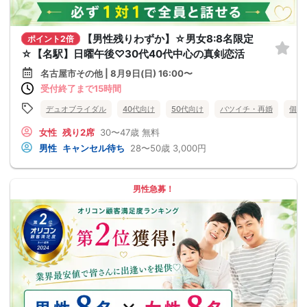
【男性残りわずか】☆男女8:8名限定
ポイント2倍
☆【名駅】日曜午後♡30代40代中心の真剣恋活
名古屋市その他 | 8月9日(日) 16:00〜
受付終了まで15時間
デュオブライダル
40代向け
50代向け
バツイチ・再婚
個室
女性
残り2席
30〜47歳
無料
男性
キャンセル待ち
28〜50歳
3,000円
男性急募！