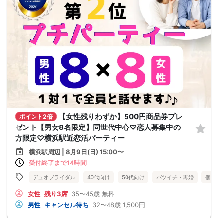
【女性残りわずか】500円商品券プレ
ポイント2倍
ゼント【男女8名限定】同世代中心♡恋人募集中の
方限定♡横浜駅近恋活パーティー
横浜駅周辺 | 8月9日(日) 15:00〜
受付終了まで14時間
デュオブライダル
40代向け
50代向け
バツイチ・再婚
個室
女性
残り3席
35〜45歳
無料
男性
キャンセル待ち
32〜48歳
1,500円