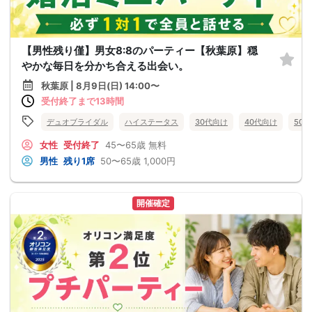
【男性残り僅】男女8:8のパーティー【秋葉原】穏
やかな毎日を分かち合える出会い。
秋葉原 | 8月9日(日) 14:00〜
受付終了まで13時間
デュオブライダル
ハイステータス
30代向け
40代向け
50
女性
受付終了
45〜65歳
無料
男性
残り1席
50〜65歳
1,000円
開催確定