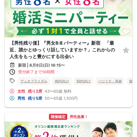
【男性残り僅】『男女8:8 パーティー』新宿 「最
近、誰かとゆっくり話していますか？」これからの
人生をもっと豊かにする出会い
新宿 | 8月9日(日) 16:15〜
受付終了まで16時間
デュオブライダル
40代向け
50代向け
バツイチ・再婚
個室
女性
残り2席
43〜60歳
無料
男性
残り5席
50〜65歳
1,500円
開催確定
男性急募！