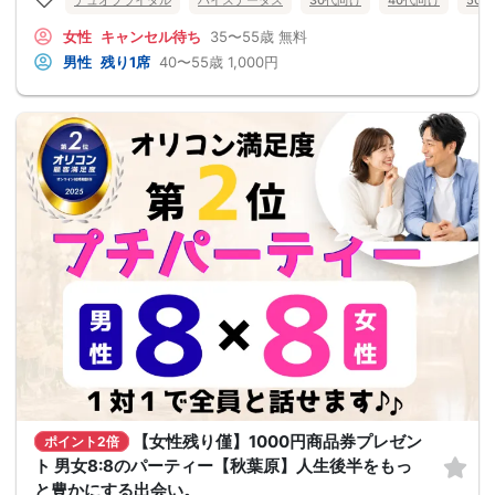
女性
キャンセル待ち
35〜55歳
無料
男性
残り1席
40〜55歳
1,000円
【女性残り僅】1000円商品券プレゼン
ポイント2倍
ト 男女8:8のパーティー【秋葉原】人生後半をもっ
と豊かにする出会い。