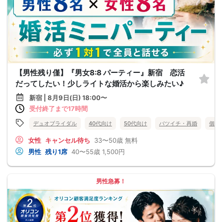
【男性残り僅】『男女8:8 パーティー』新宿 恋活
だってしたい！少しライトな婚活から楽しみたい♪
新宿 | 8月9日(日) 18:00〜
受付終了まで17時間
デュオブライダル
40代向け
50代向け
バツイチ・再婚
個室
女性
キャンセル待ち
33〜50歳
無料
男性
残り1席
40〜55歳
1,500円
男性急募！