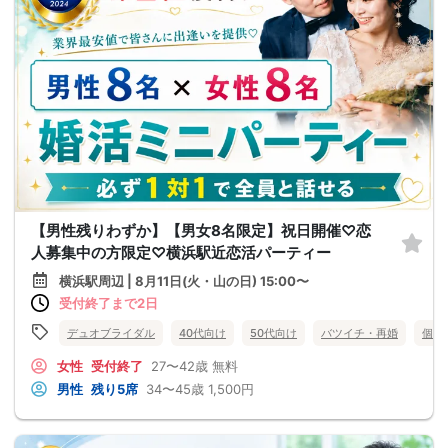
【男性残りわずか】【男女8名限定】祝日開催♡恋
人募集中の方限定♡横浜駅近恋活パーティー
横浜駅周辺 | 8月11日(火・山の日) 15:00〜
受付終了まで2日
デュオブライダル
40代向け
50代向け
バツイチ・再婚
個室
女性
受付終了
27〜42歳
無料
男性
残り5席
34〜45歳
1,500円