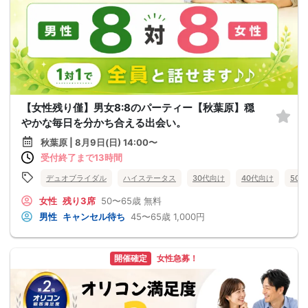
【女性残り僅】男女8:8のパーティー【秋葉原】穏
やかな毎日を分かち合える出会い。
秋葉原 | 8月9日(日) 14:00〜
受付終了まで13時間
デュオブライダル
ハイステータス
30代向け
40代向け
50
女性
残り3席
50〜65歳
無料
男性
キャンセル待ち
45〜65歳
1,000円
開催確定
女性急募！