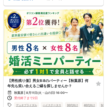
【男性残り僅】男女8:8のパーティー【秋葉原】何
年先も笑い合えるご縁を探しませんか？
秋葉原 | 8月11日(火・山の日) 16:00〜
受付終了まで2日
デュオブライダル
ハイステータス
30代向け
40代向け
50