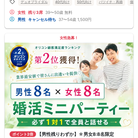
デュオブライダル
40代向け
50代向け
バツイチ・再婚
個室
女性
残り3席
39〜50歳
無料
男性
キャンセル待ち
37〜54歳
1,500円
女性急募！
【男性残りわずか】☆男女8:8名限定
ポイント2倍