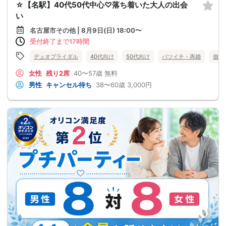
☆【名駅】40代50代中心♡落ち着いた大人の出会
い
名古屋市その他 | 8月9日(日) 18:00〜
受付終了まで17時間
デュオブライダル
40代向け
50代向け
バツイチ・再婚
個室
女性
残り2席
40〜57歳
無料
男性
キャンセル待ち
38〜60歳
3,000円