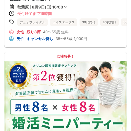
秋葉原 | 8月9日(日) 16:00〜
受付終了まで15時間
デュオブライダル
ハイステータス
30代向け
40代向け
50
女性
残り3席
40〜55歳
無料
男性
キャンセル待ち
35〜55歳
1,000円
女性急募！