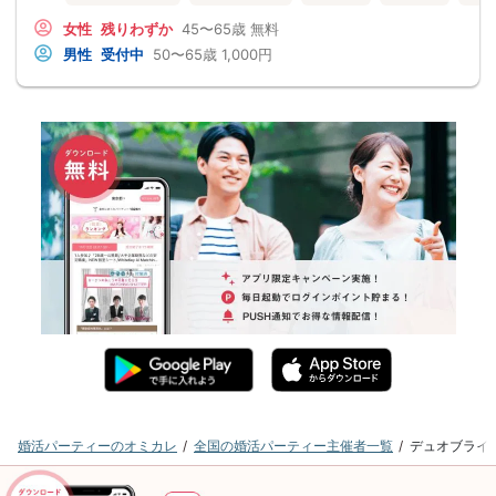
女性
残りわずか
45〜65歳
無料
男性
受付中
50〜65歳
1,000円
婚活パーティーのオミカレ
全国の婚活パーティー主催者一覧
デュオブライ