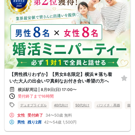
【男性残りわずか】【男女8名限定】横浜★落ち着
いた大人の出会い♡真剣なお付き合い希望の方へ
横浜駅周辺 | 8月9日(日) 17:00〜
受付終了まで16時間
デュオブライダル
40代向け
50代向け
バツイチ・再婚
個室
女性
受付終了
34〜50歳
無料
男性
残り2席
42〜54歳
1,500円