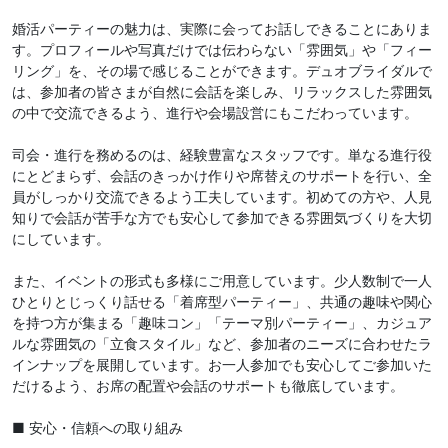
婚活パーティーの魅力は、実際に会ってお話しできることにありま
す。プロフィールや写真だけでは伝わらない「雰囲気」や「フィー
リング」を、その場で感じることができます。デュオブライダルで
は、参加者の皆さまが自然に会話を楽しみ、リラックスした雰囲気
の中で交流できるよう、進行や会場設営にもこだわっています。
司会・進行を務めるのは、経験豊富なスタッフです。単なる進行役
にとどまらず、会話のきっかけ作りや席替えのサポートを行い、全
員がしっかり交流できるよう工夫しています。初めての方や、人見
知りで会話が苦手な方でも安心して参加できる雰囲気づくりを大切
にしています。
また、イベントの形式も多様にご用意しています。少人数制で一人
ひとりとじっくり話せる「着席型パーティー」、共通の趣味や関心
を持つ方が集まる「趣味コン」「テーマ別パーティー」、カジュア
ルな雰囲気の「立食スタイル」など、参加者のニーズに合わせたラ
インナップを展開しています。お一人参加でも安心してご参加いた
だけるよう、お席の配置や会話のサポートも徹底しています。
■ 安心・信頼への取り組み