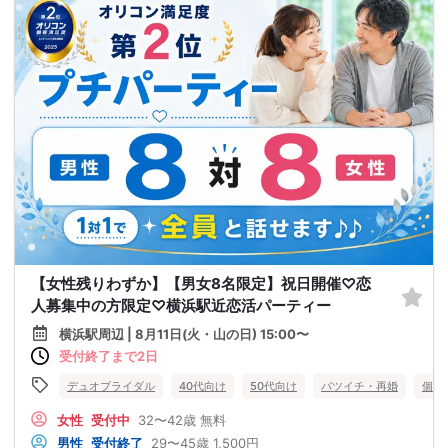
【女性残りわずか】【男女8名限定】祝日開催♡恋
人募集中の方限定♡横浜駅近恋活パーティー
横浜駅周辺 | 8月11日(火・山の日) 15:00〜
受付終了まで2日
デュオブライダル
40代向け
50代向け
バツイチ・再婚
個室
女性
受付中
32〜42歳
無料
男性
受付終了
29〜45歳
1,500円