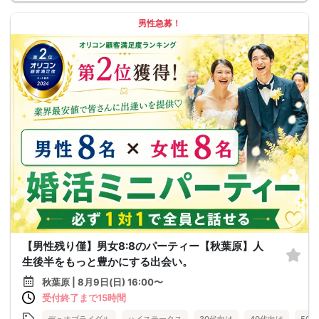
男性急募！
【男性残り僅】男女8:8のパーティー【秋葉原】人
生後半をもっと豊かにする出会い。
秋葉原 | 8月9日(日) 16:00〜
受付終了まで15時間
デュオブライダル
ハイステータス
30代向け
40代向け
50