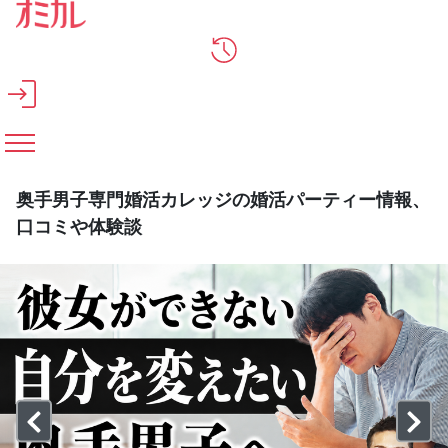
メインコンテンツへスキップ
奥手男子専門婚活カレッジの婚活パーティー情報、
口コミや体験談