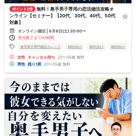
無料！奥手男子専用の恋活婚活攻略オ
ポイント2倍
ンライン【セミナー】【20代、30代、40代、50代
対象】
オンライン婚活 | 8月8日(土) 20:00〜
受付終了まで41時間
奥手男子専門婚活カレッジ
20代向け
30代向け
40代向け
5
女性
キャンセル待ち
20〜55歳
無料
男性
残り1席
20〜55歳
無料