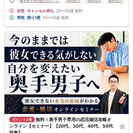
奥手男子専門婚活カレッジ
20代向け
30代向け
40代向け
5
女性
キャンセル待ち
20〜55歳
無料
男性
残り1席
20〜55歳
無料
無料！奥手男子専用の恋活婚活攻略オ
ポイント2倍
ンライン【セミナー】【20代、30代、40代、50代
対象】