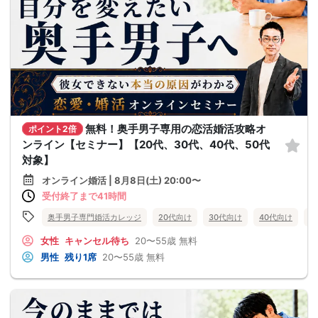
無料！奥手男子専用の恋活婚活攻略オ
ポイント2倍
ンライン【セミナー】【20代、30代、40代、50代
対象】
オンライン婚活 | 8月8日(土) 20:00〜
受付終了まで41時間
奥手男子専門婚活カレッジ
20代向け
30代向け
40代向け
5
女性
キャンセル待ち
20〜55歳
無料
男性
残り1席
20〜55歳
無料