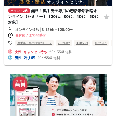
無料！奥手男子専用の恋活婚活攻略オ
ポイント2倍
ンライン【セミナー】【20代、30代、40代、50代
対象】
オンライン婚活 | 8月8日(土) 20:00〜
受付終了まで41時間
奥手男子専門婚活カレッジ
20代向け
30代向け
40代向け
5
女性
キャンセル待ち
20〜55歳
無料
男性
残り1席
20〜55歳
無料