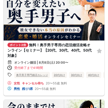
無料！奥手男子専用の恋活婚活攻略オ
ポイント2倍
ンライン【セミナー】【20代、30代、40代、50代
対象】
オンライン婚活 | 8月8日(土) 20:00〜
受付終了まで41時間
奥手男子専門婚活カレッジ
20代向け
30代向け
40代向け
5
女性
キャンセル待ち
20〜55歳
無料
男性
残り1席
20〜55歳
無料