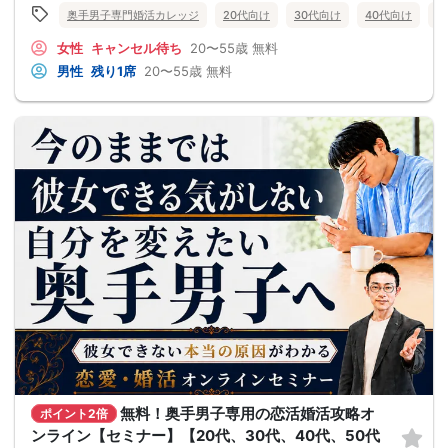
奥手男子専門婚活カレッジ
20代向け
30代向け
40代向け
5
女性
キャンセル待ち
20〜55歳
無料
男性
残り1席
20〜55歳
無料
無料！奥手男子専用の恋活婚活攻略オ
ポイント2倍
ンライン【セミナー】【20代、30代、40代、50代