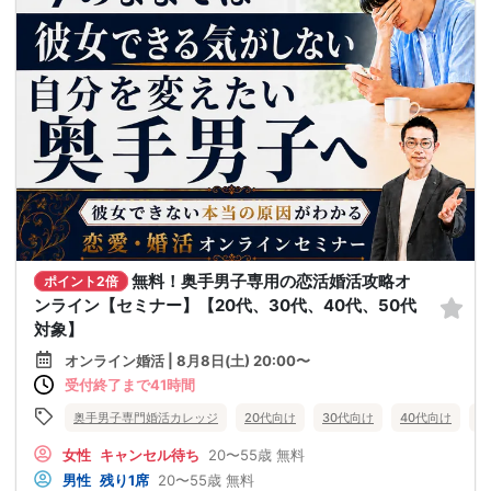
無料！奥手男子専用の恋活婚活攻略オ
ポイント2倍
ンライン【セミナー】【20代、30代、40代、50代
対象】
オンライン婚活 | 8月8日(土) 20:00〜
受付終了まで41時間
奥手男子専門婚活カレッジ
20代向け
30代向け
40代向け
5
女性
キャンセル待ち
20〜55歳
無料
男性
残り1席
20〜55歳
無料