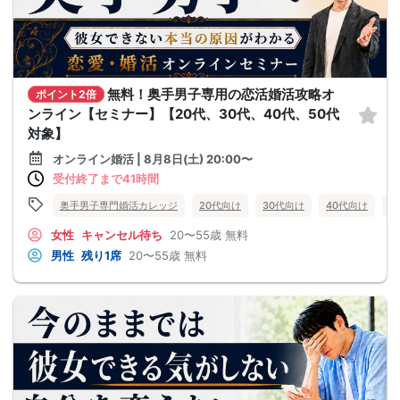
無料！奥手男子専用の恋活婚活攻略オ
ポイント2倍
ンライン【セミナー】【20代、30代、40代、50代
対象】
オンライン婚活 | 8月8日(土) 20:00〜
受付終了まで41時間
奥手男子専門婚活カレッジ
20代向け
30代向け
40代向け
5
女性
キャンセル待ち
20〜55歳
無料
男性
残り1席
20〜55歳
無料