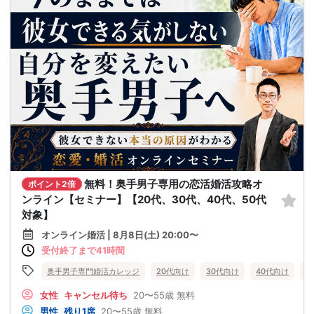
無料！奥手男子専用の恋活婚活攻略オ
ポイント2倍
ンライン【セミナー】【20代、30代、40代、50代
対象】
オンライン婚活 | 8月8日(土) 20:00〜
受付終了まで41時間
奥手男子専門婚活カレッジ
20代向け
30代向け
40代向け
5
女性
キャンセル待ち
20〜55歳
無料
男性
残り1席
20〜55歳
無料