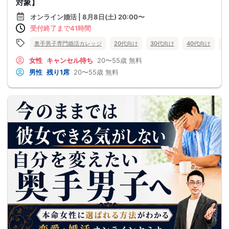
対象】
オンライン婚活 | 8月8日(土) 20:00〜
受付終了まで41時間
奥手男子専門婚活カレッジ
20代向け
30代向け
40代向け
5
女性
キャンセル待ち
20〜55歳
無料
男性
残り1席
20〜55歳
無料