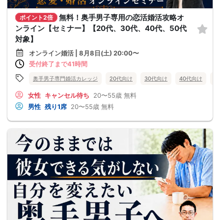
無料！奥手男子専用の恋活婚活攻略オ
ポイント2倍
ンライン【セミナー】【20代、30代、40代、50代
対象】
オンライン婚活 | 8月8日(土) 20:00〜
受付終了まで41時間
奥手男子専門婚活カレッジ
20代向け
30代向け
40代向け
5
女性
キャンセル待ち
20〜55歳
無料
男性
残り1席
20〜55歳
無料