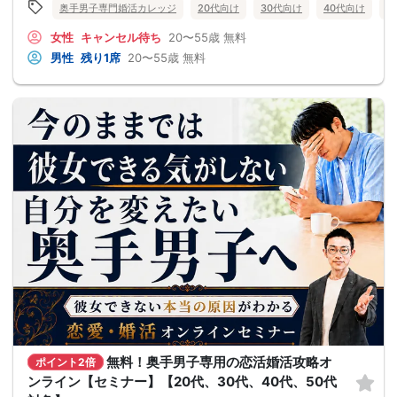
奥手男子専門婚活カレッジ
20代向け
30代向け
40代向け
5
女性
キャンセル待ち
20〜55歳
無料
男性
残り1席
20〜55歳
無料
無料！奥手男子専用の恋活婚活攻略オ
ポイント2倍
ンライン【セミナー】【20代、30代、40代、50代