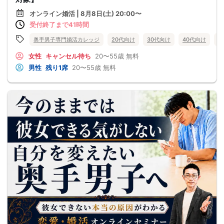
オンライン婚活 | 8月8日(土) 20:00〜
受付終了まで41時間
奥手男子専門婚活カレッジ
20代向け
30代向け
40代向け
5
女性
キャンセル待ち
20〜55歳
無料
男性
残り1席
20〜55歳
無料