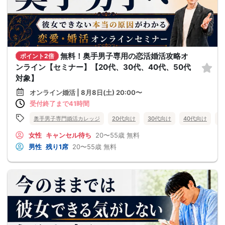
無料！奥手男子専用の恋活婚活攻略オ
ポイント2倍
ンライン【セミナー】【20代、30代、40代、50代
対象】
オンライン婚活 | 8月8日(土) 20:00〜
受付終了まで41時間
奥手男子専門婚活カレッジ
20代向け
30代向け
40代向け
5
女性
キャンセル待ち
20〜55歳
無料
男性
残り1席
20〜55歳
無料