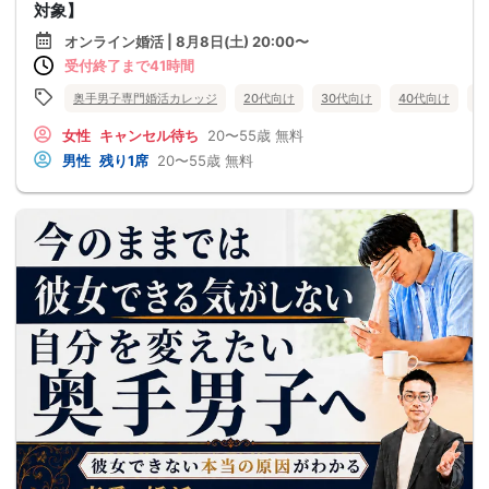
対象】
オンライン婚活 | 8月8日(土) 20:00〜
受付終了まで41時間
奥手男子専門婚活カレッジ
20代向け
30代向け
40代向け
5
女性
キャンセル待ち
20〜55歳
無料
男性
残り1席
20〜55歳
無料