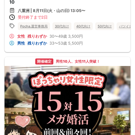
10
八重洲 | 8月11日(火・山の日) 13:05〜
受付終了まで2日
Pocha.運営事務局
30代向け
40代向け
50代向け
バツイチ
女性
残りわずか
30〜49歳
3,500円
男性
残りわずか
33〜53歳
5,500円
開催確定
男性10人、女性11人突破！