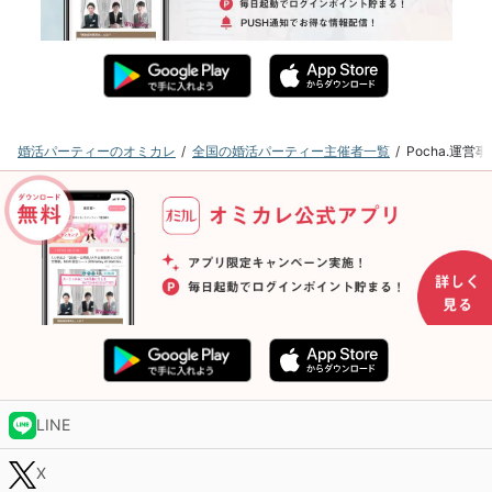
婚活パーティーのオミカレ
全国の婚活パーティー主催者一覧
Pocha.運
LINE
X