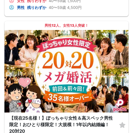
女性
残りわずか
40〜59歳
1,500円
男性
残りわずか
40〜59歳
4,500円
男性12人、女性13人突破！
【現在25名様！】ぽっちゃり女性＆高スペック男性
限定！おひとり様限定！大規模！1年以内結婚編！
20対20