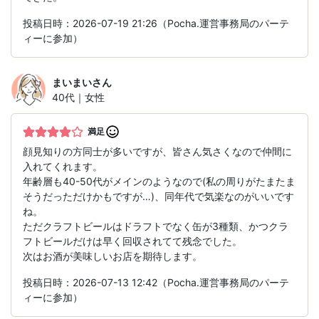
投稿日時：2026-07-19 21:26（Pocha.運営事務局のパーテ
ィーに参加）
まいまい
さん
40代｜女性
満足
顔見知りの方同士が多いですが、皆さん気さくなので仲間に
入れてくれます。
年齢層も40-50代がメインのようなので(私の周りがたまたま
そうだっただけかもですが…)、同年代で気楽なのがいいです
ね。
ただクラフトビールはドラフトでなく缶が3種類、かつクラ
フトビールだけは早く回収されてて残念でした。
次はお酒が美味しいお店を期待します。
投稿日時：2026-07-13 12:42（Pocha.運営事務局のパーテ
ィーに参加）