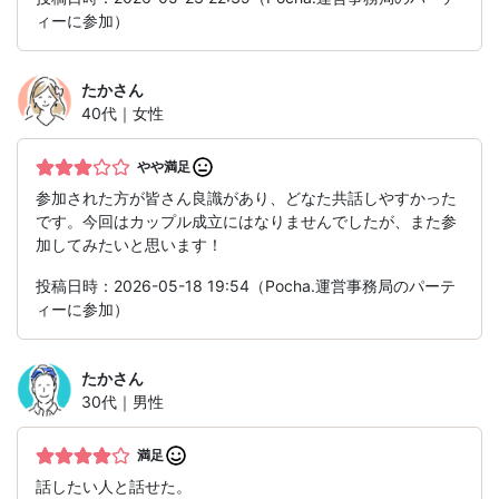
ィーに参加）
たか
さん
40代｜女性
やや満足
参加された方が皆さん良識があり、どなた共話しやすかった
です。今回はカップル成立にはなりませんでしたが、また参
加してみたいと思います！
投稿日時：2026-05-18 19:54（Pocha.運営事務局のパーテ
ィーに参加）
たか
さん
30代｜男性
満足
話したい人と話せた。