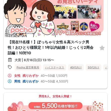
【現在11名様！】ぽっちゃり女性＆高スペック男
性！おひとり様限定！1年以内結婚！じっくり2周会
話編！10対10
大宮 | 8月16日(日) 13:15〜
Pocha.運営事務局
ハイステータス
40代向け
50代向け
バツ
女性
残りわずか
40〜59歳
1,500円
男性
残りわずか
40〜59歳
4,500円
男性5人、女性6人突破！