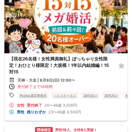
【現在26名様！女性満員御礼】ぽっちゃり女性限
定！おひとり様限定！大規模！1年以内結婚編！15
対15
天神・大名 | 8月9日(日) 12:00〜
受付終了まで16時間
Pocha.運営事務局
ハイステータス
20代向け
30代向け
40
女性
受付終了
20〜49歳
3,500円
男性
残りわずか
23〜49歳
4,500円
開催確定
男性10人、女性9人突破！