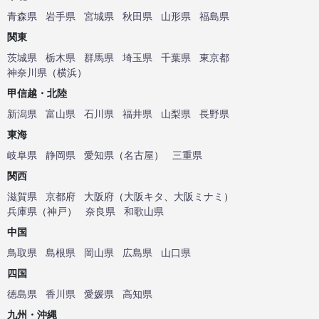
青森県
岩手県
宮城県
秋田県
山形県
福島県
関東
茨城県
栃木県
群馬県
埼玉県
千葉県
東京都
神奈川県
（
横浜
）
甲信越・北陸
新潟県
富山県
石川県
福井県
山梨県
長野県
東海
岐阜県
静岡県
愛知県
（
名古屋
）
三重県
関西
滋賀県
京都府
大阪府
（
大阪キタ
、
大阪ミナミ
）
兵庫県
（
神戸
）
奈良県
和歌山県
中国
鳥取県
島根県
岡山県
広島県
山口県
四国
徳島県
香川県
愛媛県
高知県
九州・沖縄