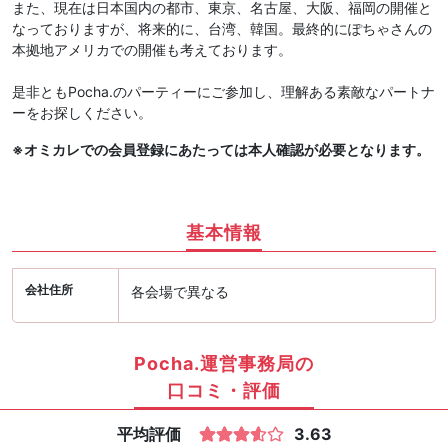
また、現在は日本国内の都市、東京、名古屋、大阪、福岡の開催と
なっておりますが、将来的に、台湾、韓国。最終的にぽちゃさんの
本拠地アメリカでの開催も考えております。
是非ともPocha.のパーティーにご参加し、理解ある素敵なパートナ
ーをお探しください。
※オミカレでの会員登録にあたっては本人確認が必要となります。
基本情報
会社住所
各会場で異なる
Pocha.運営事務局の
口コミ・評価
平均評価
3.63