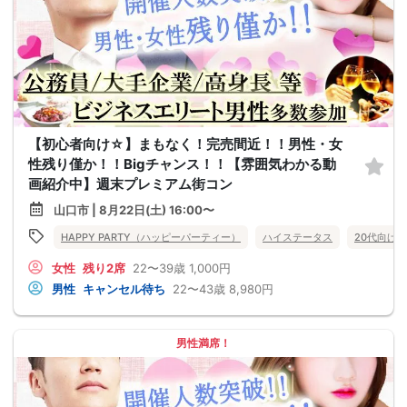
【初心者向け☆】まもなく！完売間近！！男性・女
性残り僅か！！Bigチャンス！！【雰囲気わかる動
画紹介中】週末プレミアム街コン
山口市 | 8月22日(土) 16:00〜
HAPPY PARTY（ハッピーパーティー）
ハイステータス
20代向け
女性
残り2席
22〜39歳
1,000円
男性
キャンセル待ち
22〜43歳
8,980円
男性満席！