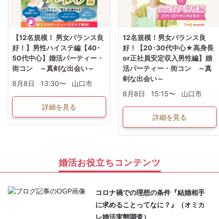
【12名規模！ 男女バランス良
12名規模！男女バランス良
好！】男性ハイステ編【40･
好！【20･30代中心★高身長
50代中心】婚活パーティー・
or正社員安定収入男性編】婚
街コン ～真剣な出会い～
活パーティー・街コン ～真
剣な出会い～
8月8日
13:30〜
山口市
8月8日
15:15〜
山口市
詳細を見る
詳細を見る
婚活お役立ちコンテンツ
コロナ禍での理想の条件『結婚相手
に求めることってなに？』（オミカ
レ婚活実態調査）