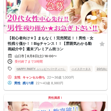
【初心者向け☆】まもなく！完売間近！！男性・女
性残り僅か！！Bigチャンス！！【雰囲気わかる動
画紹介中】週末プレミアム街コン
山口市 | 8月8日(土) 16:00〜
受付終了まで3時間
HAPPY PARTY（ハッピーパーティー）
ハイステータス
20代向け
女性
キャンセル待ち
22〜36歳
1,000円
男性
残り1席
22〜43歳
8,980円
男性満席！