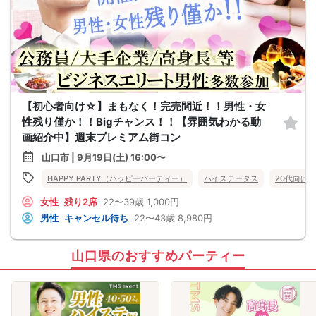
【初心者向け☆】まもなく！完売間近！！男性・女
性残り僅か！！Bigチャンス！！【雰囲気わかる動
画紹介中】週末プレミアム街コン
山口市 | 9月19日(土) 16:00〜
HAPPY PARTY（ハッピーパーティー）
ハイステータス
20代向け
女性
残り2席
22〜39歳
1,000円
男性
キャンセル待ち
22〜43歳
8,980円
山口県のおすすめパーティー