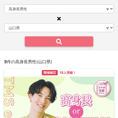
5
件の高身長男性(山口県)
開催確定
12人突破！