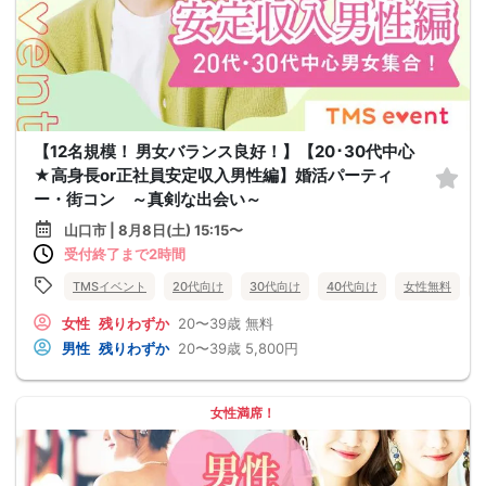
【12名規模！ 男女バランス良好！】【20･30代中心
★高身長or正社員安定収入男性編】婚活パーティ
ー・街コン ～真剣な出会い～
山口市 | 8月8日(土) 15:15〜
受付終了まで2時間
TMSイベント
20代向け
30代向け
40代向け
女性無料
女性
残りわずか
20〜39歳
無料
男性
残りわずか
20〜39歳
5,800円
女性満席！