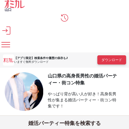
メインコンテンツへスキップ
山口
【アプリ限定】
検索条件や履歴の保存も♪
ダウンロード
いますぐ無料ダウンロード
山口県の高身長男性の婚活パーテ
ィー・街コン特集
やっぱり背が高い人が好き！高身長男
性が集まる婚活パーティー・街コン特
集です！
婚活パーティー特集を検索する