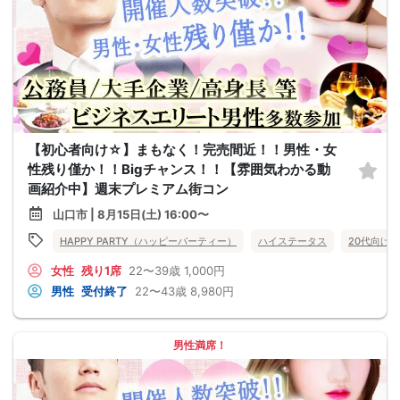
【初心者向け☆】まもなく！完売間近！！男性・女
性残り僅か！！Bigチャンス！！【雰囲気わかる動
画紹介中】週末プレミアム街コン
山口市 | 8月15日(土) 16:00〜
HAPPY PARTY（ハッピーパーティー）
ハイステータス
20代向け
女性
残り1席
22〜39歳
1,000円
男性
受付終了
22〜43歳
8,980円
男性満席！