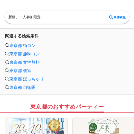
や他イベントへの乗り換えは、楽しみにされている他の参加者様への大変なご迷
惑となり、男女比が崩れる原因となってしまいます。
止むを得ない事情を除き、複数回にわたるキャンセルや、ご連絡のない無断キャ
ンセル（ドタキャン）をされた方につきましては、大変遺憾ではございますが、
新橋、一人参加限定
条件変更
【今後の当主催イベントへのご参加を一切お断り（ブラックリスト登録）】の処
置を取らせていただきます。
「確実にご参加いただけるスケジュール」でのご予約、および皆様が気持ちよく
過ごせる大人のマナーへのご協力を、心よりお願い申し上げます。
関連する検索条件
東京都 街コン
東京都 趣味コン
東京都 女性無料
東京都 個室
東京都 ぽっちゃり
東京都 自衛隊
東京都のおすすめパーティー