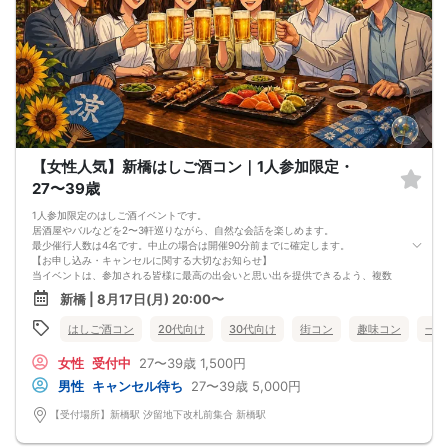
【女性人気】新橋はしご酒コン｜1人参加限定・
27〜39歳
1人参加限定のはしご酒イベントです。
居酒屋やバルなどを2〜3軒巡りながら、自然な会話を楽しめます。
最少催行人数は4名です。中止の場合は開催90分前までに確定します。
【お申し込み・キャンセルに関する大切なお知らせ】
当イベントは、参加される皆様に最高の出会いと思い出を提供できるよう、複数
のWEB窓口（他サイト）でも同時に募集を行っており、全体の男女比のバランス
新橋 | 8月17日(月) 20:00〜
（1:1）をリアルタイムで調整しながら店舗の予約・準備を行っております。
そのため、ご予約の際は以下の2点について必ずご確認とご理解をお願い申し上げ
はしご酒コン
20代向け
30代向け
街コン
趣味コン
一人
ます。
①【早期満席・受付終了について（先着順）】
女性
受付中
27〜39歳
1,500円
すべての窓口からのお申し込みを「完全先着順」で集計しております。そのた
め、オミカレで残枠表示があっても、他サイトで同時に枠が埋まった場合は、予
男性
キャンセル待ち
27〜39歳
5,000円
告なく即時満席・締め切りとなる場合がございます。
確実にご参加枠を確保されたい方は、早めのお申し込みをお願いいたします。
【受付場所】新橋駅 汐留地下改札前集合 新橋駅
②【キャンセル・乗り換えについて】
システムの仕様上、3日前まではキャンセル可能となっておりますが、キャンセル