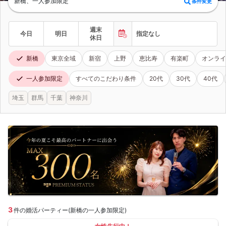
新橋、一人参加限定
条件変更
週末
今日
明日
指定なし
休日
新橋
東京全域
新宿
上野
恵比寿
有楽町
オンライ
一人参加限定
すべてのこだわり条件
20代
30代
40代
埼玉
群馬
千葉
神奈川
3
件の婚活パーティー(新橋の一人参加限定)