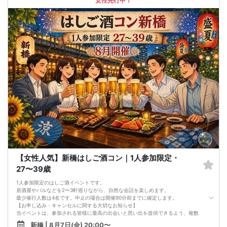
女性先行中！
【女性人気】新橋はしご酒コン｜1人参加限定・
27〜39歳
1人参加限定のはしご酒イベントです。
居酒屋やバルなどを2〜3軒巡りながら、自然な会話を楽しめます。
最少催行人数は4名です。中止の場合は開催90分前までに確定します。
【お申し込み・キャンセルに関する大切なお知らせ】
当イベントは、参加される皆様に最高の出会いと思い出を提供できるよう、複数
のWEB窓口（他サイト）でも同時に募集を行っており、全体の男女比のバランス
新橋 | 8月7日(金) 20:00〜