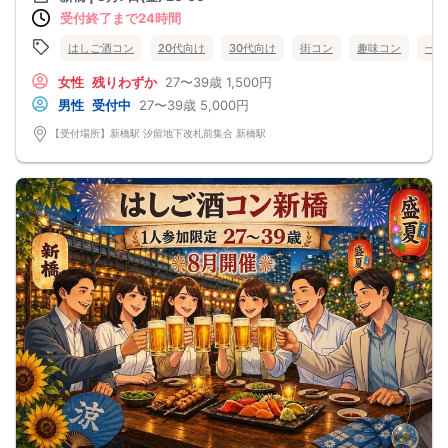
（1:1）をリアルタイムで調整しながら店舗の予約・準備を行っております。
受付終了まで24時間
そのため、ご予約の際は以下の2点について必ずご確認とご理解をお願い申し上げ
ます。
①【早期満席・受付終了について（先着順）】
はしご酒コン
20代向け
30代向け
街コン
趣味コン
一人
すべての窓口からのお申し込みを「完全先着順」で集計しております。そのた
め、オミカレで残枠表示があっても、他サイトで同時に枠が埋まった場合は、予
女性
残りわずか
27〜39歳
1,500円
告なく即時満席・締め切りとなる場合がございます。
男性
受付中
27〜39歳
5,000円
確実にご参加枠を確保されたい方は、早めのお申し込みをお願いいたします。
②【キャンセル・乗り換えについて】
【受付場所】新橋駅 汐留地下改札前集合 新橋駅
システムの仕様上、3日前まではキャンセル可能となっておりますが、キャンセル
や他イベントへの乗り換えは、楽しみにされている他の参加者様への大変なご迷
惑となり、男女比が崩れる原因となってしまいます。
止むを得ない事情を除き、複数回にわたるキャンセルや、ご連絡のない無断キャ
ンセル（ドタキャン）をされた方につきましては、大変遺憾ではございますが、
【今後の当主催イベントへのご参加を一切お断り（ブラックリスト登録）】の処
置を取らせていただきます。
「確実にご参加いただけるスケジュール」でのご予約、および皆様が気持ちよく
過ごせる大人のマナーへのご協力を、心よりお願い申し上げます。