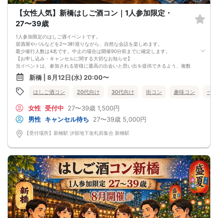
【女性人気】新橋はしご酒コン｜1人参加限定・
27〜39歳
1人参加限定のはしご酒イベントです。
居酒屋やバルなどを2〜3軒巡りながら、自然な会話を楽しめます。
最少催行人数は4名です。中止の場合は開催90分前までに確定します。
【お申し込み・キャンセルに関する大切なお知らせ】
当イベントは、参加される皆様に最高の出会いと思い出を提供できるよう、複数
のWEB窓口（他サイト）でも同時に募集を行っており、全体の男女比のバランス
新橋 | 8月12日(水) 20:00〜
（1:1）をリアルタイムで調整しながら店舗の予約・準備を行っております。
そのため、ご予約の際は以下の2点について必ずご確認とご理解をお願い申し上げ
はしご酒コン
20代向け
30代向け
街コン
趣味コン
一人
ます。
①【早期満席・受付終了について（先着順）】
女性
受付中
27〜39歳
1,500円
すべての窓口からのお申し込みを「完全先着順」で集計しております。そのた
め、オミカレで残枠表示があっても、他サイトで同時に枠が埋まった場合は、予
男性
キャンセル待ち
27〜39歳
5,000円
告なく即時満席・締め切りとなる場合がございます。
確実にご参加枠を確保されたい方は、早めのお申し込みをお願いいたします。
【受付場所】新橋駅 汐留地下改札前集合 新橋駅
②【キャンセル・乗り換えについて】
システムの仕様上、3日前まではキャンセル可能となっておりますが、キャンセル
や他イベントへの乗り換えは、楽しみにされている他の参加者様への大変なご迷
惑となり、男女比が崩れる原因となってしまいます。
止むを得ない事情を除き、複数回にわたるキャンセルや、ご連絡のない無断キャ
ンセル（ドタキャン）をされた方につきましては、大変遺憾ではございますが、
【今後の当主催イベントへのご参加を一切お断り（ブラックリスト登録）】の処
置を取らせていただきます。
「確実にご参加いただけるスケジュール」でのご予約、および皆様が気持ちよく
過ごせる大人のマナーへのご協力を、心よりお願い申し上げます。