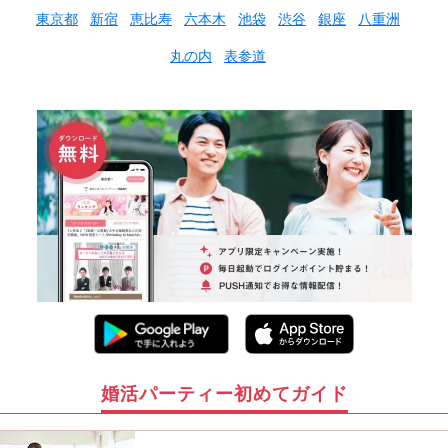
東京都
新宿
恵比寿
六本木
池袋
渋谷
銀座
八重洲
丸の内
表参道
婚活パーティー初めてガイド