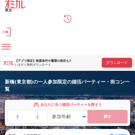
メインコンテンツへスキップ
東京
【アプリ限定】
検索条件や履歴の保存も♪
ダウンロード
いますぐ無料ダウンロード
新橋(東京都)の一人参加限定の婚活パーティー・街コン一
覧
あなたに合う婚活パーティーを探そう
探す