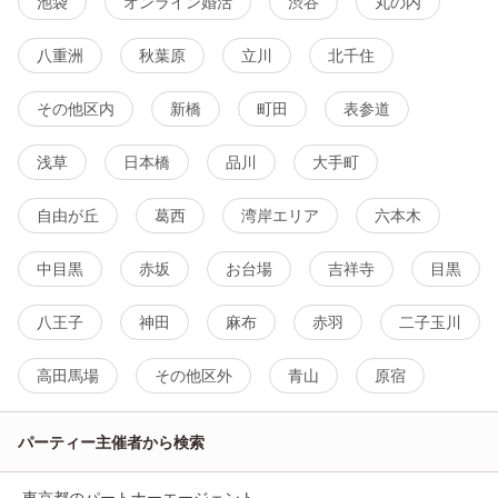
池袋
オンライン婚活
渋谷
丸の内
八重洲
秋葉原
立川
北千住
その他区内
新橋
町田
表参道
浅草
日本橋
品川
大手町
自由が丘
葛西
湾岸エリア
六本木
中目黒
赤坂
お台場
吉祥寺
目黒
八王子
神田
麻布
赤羽
二子玉川
高田馬場
その他区外
青山
原宿
パーティー主催者から検索
東京都のパートナーエージェント