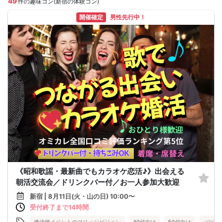
49
件の趣味コン(新宿の体験コン)
開催確定
男性先行中！
《昭和歌謡・最新曲でもカラオケ恋活♪》出会える
朝活交流会／ドリンクバー付／お一人参加大歓迎
新宿 | 8月11日(火・山の日) 10:00〜
受付終了まで14時間