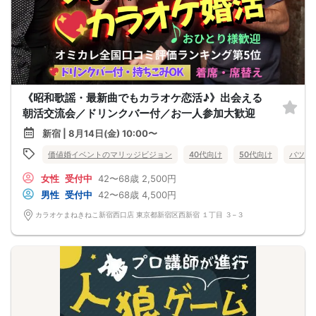
《昭和歌謡・最新曲でもカラオケ恋活♪》出会える
朝活交流会／ドリンクバー付／お一人参加大歓迎
新宿 | 8月14日(金) 10:00〜
価値婚イベントのマリッジビジョン
40代向け
50代向け
バツイ
女性
受付中
42〜68歳
2,500円
男性
受付中
42〜68歳
4,500円
カラオケまねきねこ新宿西口店 東京都新宿区西新宿 １丁目 ３−３