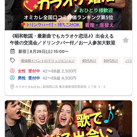
《昭和歌謡・最新曲でもカラオケ恋活♪》出会える
午後の交流会／ドリンクバー付／お一人参加大歓迎
新宿 | 8月29日(土) 15:00〜
価値婚イベントのマリッジビジョン
40代向け
50代向け
バツイ
女性
受付中
42〜68歳
2,500円
男性
受付中
42〜68歳
4,500円
カラオケまねきねこ新宿西口店 東京都新宿区西新宿 １丁目 ３−３