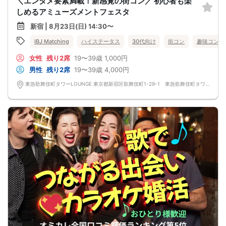
＼エンタメ要素満載！新感覚の街コン／ 初心者も楽
しめるアミューズメントフェスタ
新宿 | 8月23日(日) 14:30〜
IBJ Matching
ハイステータス
30代向け
街コン
趣味コン
女性
残り2席
19〜39歳
1,000円
男性
残り2席
19〜39歳
4,000円
東急歌舞伎町タワーLOUNGE 東京都新宿区歌舞伎町1-29-1 東急歌舞伎町タワー5F