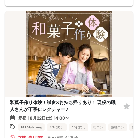
和菓子作り体験！試食&お持ち帰りあり！ 現役の職
人さんが丁寧にレクチャー♪
新宿 | 8月22日(土) 14:00〜
IBJ Matching
30代向け
40代向け
街コン
趣味コン
体
女性
残り2席
29〜39歳
3,100円