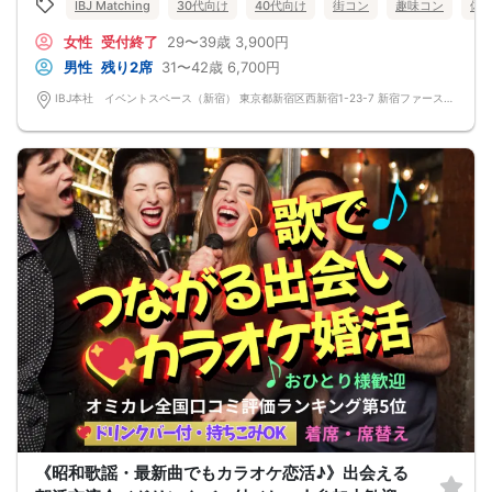
IBJ Matching
30代向け
40代向け
街コン
趣味コン
体
女性
受付終了
29〜39歳
3,900円
男性
残り2席
31〜42歳
6,700円
IBJ本社 イベントスペース（新宿） 東京都新宿区西新宿1-23-7 新宿ファーストウエストビル 12F
《昭和歌謡・最新曲でもカラオケ恋活♪》出会える