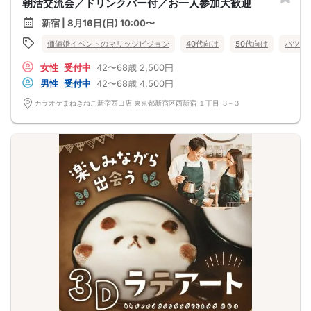
朝活交流会／ドリンクバー付／お一人参加大歓迎
新宿 | 8月16日(日) 10:00〜
価値婚イベントのマリッジビジョン
40代向け
50代向け
バツイ
女性
受付中
42〜68歳
2,500円
男性
受付中
42〜68歳
4,500円
カラオケまねきねこ新宿西口店 東京都新宿区西新宿 １丁目 ３−３