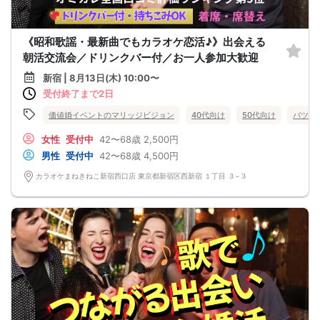
《昭和歌謡・最新曲でもカラオケ恋活♪》出会える
朝活交流会／ドリンクバー付／お一人参加大歓迎
新宿 | 8月13日(木) 10:00〜
受付終了まで2日
価値婚イベントのマリッジビジョン
40代向け
50代向け
バツイ
女性
受付中
42〜68歳
2,500円
男性
受付中
42〜68歳
4,500円
カラオケまねきねこ新宿西口店 東京都新宿区西新宿 １丁目 ３−３