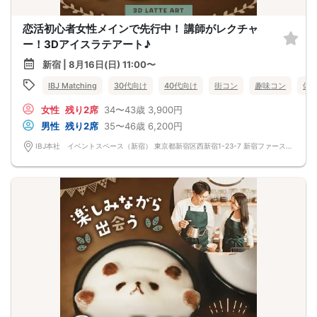
恋活初心者女性メインで先行中！ 講師がレクチャ
ー！3Dアイスラテアート♪
新宿 | 8月16日(日) 11:00〜
IBJ Matching
30代向け
40代向け
街コン
趣味コン
体
女性
残り2席
34〜43歳
3,900円
男性
残り2席
35〜46歳
6,200円
IBJ本社 イベントスペース（新宿） 東京都新宿区西新宿1-23-7 新宿ファーストウエストビル 12F