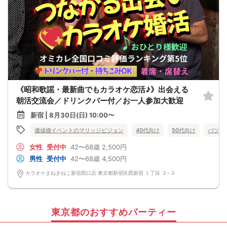
《昭和歌謡・最新曲でもカラオケ恋活♪》出会える
朝活交流会／ドリンクバー付／お一人参加大歓迎
新宿 | 8月30日(日) 10:00〜
価値婚イベントのマリッジビジョン
40代向け
50代向け
バツイ
女性
受付中
42〜68歳
2,500円
男性
受付中
42〜68歳
4,500円
カラオケまねきねこ新宿西口店 東京都新宿区西新宿 １丁目 ３−３
東京都のおすすめパーティー