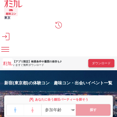
メインコンテンツへスキップ
東京
【アプリ限定】
検索条件や履歴の保存も♪
ダウンロード
いますぐ無料ダウンロード
新宿(東京都)の体験コン 趣味コン・出会いイベント一覧
あなたに合う婚活パーティーを探そう
探す