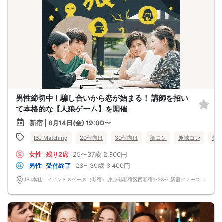
男性締切中！騙し合いから恋が始まる！ 講師を招い
て本格的な【人狼ゲーム】を開催
新宿 | 8月14日(金) 19:00〜
IBJ Matching
20代向け
30代向け
街コン
趣味コン
体
女性
残り2席
25〜37歳
2,900円
男性
受付終了
26〜39歳
6,400円
IBJ本社 イベントスペース（新宿） 東京都新宿区西新宿1-23-7 新宿ファーストウエストビル 12F