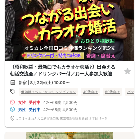
《昭和歌謡・最新曲でもカラオケ恋活♪》出会える
朝活交流会／ドリンクバー付／お一人参加大歓迎
新宿 | 8月22日(土) 10:00〜
価値婚イベントのマリッジビジョン
40代向け
50代向け
バツイ
女性
受付中
42〜68歳
2,500円
男性
受付中
42〜68歳
4,500円
カラオケまねきねこ新宿西口店 東京都新宿区西新宿 １丁目 ３−３