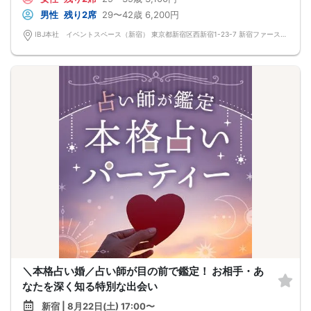
男性
残り2席
29〜42歳
6,200円
IBJ本社 イベントスペース（新宿） 東京都新宿区西新宿1-23-7 新宿ファーストウエストビル 12F
＼本格占い婚／占い師が目の前で鑑定！ お相手・あ
なたを深く知る特別な出会い
新宿 | 8月22日(土) 17:00〜