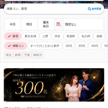
体験コン、新宿
条件変更
週末
今日
明日
指定なし
休日
新宿
東京全域
上野
渋谷
有楽町
丸の内
池袋
体験コン
すべてのこだわり条件
20代
30代
40代
5
埼玉
群馬
千葉
神奈川