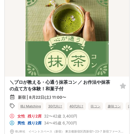
＼プロが教える・心通う抹茶コン ／ お作法や抹茶
の点て方を体験！和菓子付
新宿 | 8月22日(土) 11:00〜
IBJ Matching
30代向け
40代向け
街コン
趣味コン
体
女性
残り2席
32〜42歳
3,400円
男性
残り2席
34〜45歳
6,700円
IBJ本社 イベントスペース（新宿） 東京都新宿区西新宿1-23-7 新宿ファーストウエストビル 12F