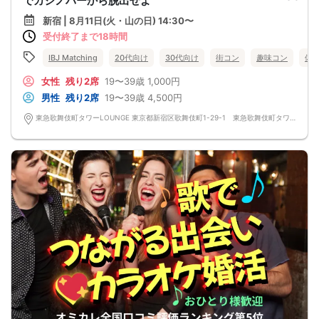
でカジノバーから脱出せよ
新宿 | 8月11日(火・山の日) 14:30〜
受付終了まで18時間
IBJ Matching
20代向け
30代向け
街コン
趣味コン
体
女性
残り2席
19〜39歳
1,000円
男性
残り2席
19〜39歳
4,500円
東急歌舞伎町タワーLOUNGE 東京都新宿区歌舞伎町1-29-1 東急歌舞伎町タワー5F