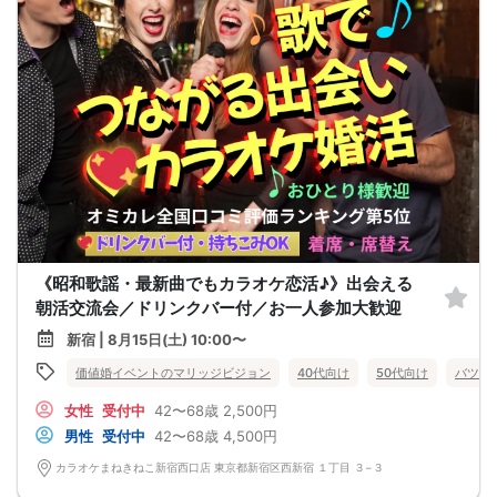
《昭和歌謡・最新曲でもカラオケ恋活♪》出会える
朝活交流会／ドリンクバー付／お一人参加大歓迎
新宿 | 8月15日(土) 10:00〜
価値婚イベントのマリッジビジョン
40代向け
50代向け
バツイ
女性
受付中
42〜68歳
2,500円
男性
受付中
42〜68歳
4,500円
カラオケまねきねこ新宿西口店 東京都新宿区西新宿 １丁目 ３−３