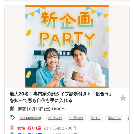
最大20名！専門家の顔タイプ診断付き♪ 「似合う」
を知って恋も自信も手に入れる
新宿 | 8月15日(土) 11:00〜
IBJ Matching
20代向け
30代向け
街コン
趣味コン
体
女性
残り1席
23〜35歳
2,700円