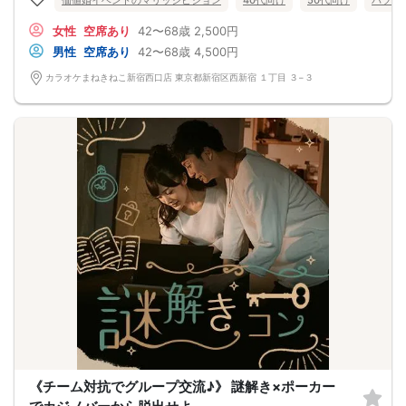
価値婚イベントのマリッジビジョン
40代向け
50代向け
バツイ
女性
空席あり
42〜68歳
2,500円
男性
空席あり
42〜68歳
4,500円
カラオケまねきねこ新宿西口店 東京都新宿区西新宿 １丁目 ３−３
《チーム対抗でグループ交流♪》 謎解き×ポーカー