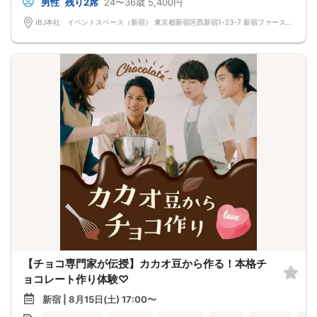
男性
残り2席
24〜36歳
5,400円
IBJ本社 イベントスペース（新宿） 東京都新宿区西新宿1-23-7 新宿ファーストウエストビル 12F
【チョコ専門家が伝授】カカオ豆から作る！本格チ
ョコレート作り体験♡
新宿 | 8月15日(土) 17:00〜