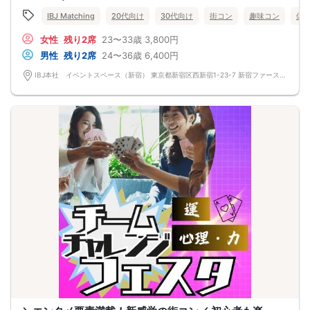
IBJ Matching
20代向け
30代向け
街コン
趣味コン
体
女性
残り2席
23〜33歳
3,800円
男性
残り2席
24〜36歳
6,400円
IBJ本社 イベントスペース（新宿） 東京都新宿区西新宿1-23-7 新宿ファーストウエストビル 12F