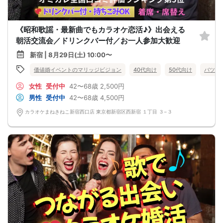
《昭和歌謡・最新曲でもカラオケ恋活♪》出会える
朝活交流会／ドリンクバー付／お一人参加大歓迎
新宿 | 8月29日(土) 10:00〜
価値婚イベントのマリッジビジョン
40代向け
50代向け
バツイ
女性
受付中
42〜68歳
2,500円
男性
受付中
42〜68歳
4,500円
カラオケまねきねこ新宿西口店 東京都新宿区西新宿 １丁目 ３−３