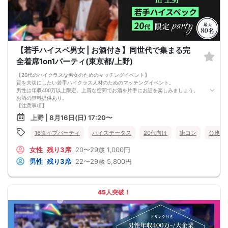
【若手ハイスペ男女 | お酒付き】同世代で集まる完
全着席1on1パーティ(東京都/上野)
【20代のハイクラスな男女のためのマッチングイベント】
質を大切にしたい若手ハイクラス人材のためのマッチングイベント。
男性は年収400万以上限定。上質な空間でお酒を片手にお話を楽しみましょう。
お酒の無料提供あり。
【注意事項】
■当日の持ち物
上野 | 8月16日(日) 17:20〜
・公的身分証明書 ※ご提示いただけない方はご参加いただけません
■留意事項
16タイプパーティ
ハイステータス
20代向け
街コン
公務員
・最善を尽くしておりますが、やむを得ない事情（ご予約者様の当日キャンセル
等）によりイベント中止になる可能性もございます。
女性
残り3席
20〜29歳
1,000円
交通費等の補償は致しかねますのであらかじめご了承ください。
・当日は時間に余裕をもってお越しください。10分以上の遅刻はご参加をお断り
男性
残り3席
22〜29歳
5,800円
する場合がございます。
【その他】
■最小催行人数
男女5対5
45人突破！
■中止判断タイミング
パーティ開始2時間前まで
■飲食
アルコール/ソフトドリンク付き