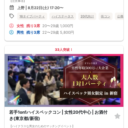
【注意事項】
■当日の持ち物
上野 | 8月22日(土) 17:20〜
・公的身分証明書 ※ご提示いただけない方はご参加いただけません
■留意事項
16タイプパーティ
ハイステータス
20代向け
街コン
公務員
・最善を尽くしておりますが、やむを得ない事情（ご予約者様の当日キャンセル
等）によりイベント中止になる可能性もございます。
女性
残り3席
20〜29歳
1,000円
交通費等の補償は致しかねますのであらかじめご了承ください。
・当日は時間に余裕をもってお越しください。10分以上の遅刻はご参加をお断り
男性
残り3席
22〜29歳
5,800円
する場合がございます。
【その他】
■最小催行人数
男女5対5
33人突破！
■中止判断タイミング
パーティ開始2時間前まで
■飲食
アルコール/ソフトドリンク付き
若手1on1ハイスペックコン | 女性20代中心 | お酒付
き(東京都/新宿)
【ハイクラスな男女のためのマッチングイベント】