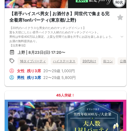
【若手ハイスペ男女 | お酒付き】同世代で集まる完
全着席1on1パーティ(東京都/上野)
【20代のハイクラスな男女のためのマッチングイベント】
質を大切にしたい若手ハイクラス人材のためのマッチングイベント。
男性は年収400万以上限定。上質な空間でお酒を片手にお話を楽しみましょう。
お酒の無料提供あり。
【注意事項】
■当日の持ち物
上野 | 8月23日(日) 17:20〜
・公的身分証明書 ※ご提示いただけない方はご参加いただけません
■留意事項
16タイプパーティ
ハイステータス
20代向け
街コン
公務員
・最善を尽くしておりますが、やむを得ない事情（ご予約者様の当日キャンセル
等）によりイベント中止になる可能性もございます。
女性
残り3席
20〜29歳
1,000円
交通費等の補償は致しかねますのであらかじめご了承ください。
・当日は時間に余裕をもってお越しください。10分以上の遅刻はご参加をお断り
男性
残り3席
22〜29歳
5,800円
する場合がございます。
【その他】
■最小催行人数
男女5対5
45人突破！
■中止判断タイミング
パーティ開始2時間前まで
■飲食
アルコール/ソフトドリンク付き