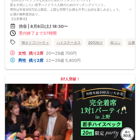
【20代のハイクラスな男女のためのマッチングイベント】
質を大切にしたい若手ハイクラス人材のためのマッチングイベント。
男性は年収400万以上限定。上質な空間でお酒を片手にお話を楽しみましょう。
お酒の無料提供あり。
【注意事項】
■当日の持ち物
渋谷 | 8月8日(土) 18:30〜
・公的身分証明書 ※ご提示いただけない方はご参加いただけません
受付終了まで37時間
■留意事項
・最善を尽くしておりますが、やむを得ない事情（ご予約者様の当日キャンセル
等）によりイベント中止になる可能性もございます。
16タイプパーティ
ハイステータス
20代向け
街コン
公務員
交通費等の補償は致しかねますのであらかじめご了承ください。
・当日は時間に余裕をもってお越しください。10分以上の遅刻はご参加をお断り
女性
残り2席
20〜29歳
700円
する場合がございます。
男性
残り2席
22〜29歳
5,800円
【その他】
■最小催行人数
男女10対10
■中止判断タイミング
37人突破！
パーティ開始2時間前まで
■飲食
アルコール/ソフトドリンク付き