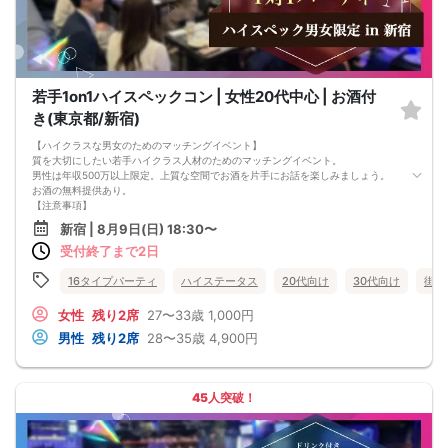
若手1on1ハイスペックコン | 女性20代中心 | お酒付
き(東京都/新宿)
【ハイクラスな男女のためのマッチングイベント】
質を大切にしたい若手ハイクラス人材のためのマッチングイベント。
男性は年収500万以上限定。上質な空間でお酒を片手にお話を楽しみましょう。
お酒の無料提供あり。
【注意事項】
■当日の持ち物
新宿 | 8月9日(日) 18:30〜
・公的身分証明書 ※ご提示いただけない方はご参加いただけません
受付終了まで2日
■留意事項
・最善を尽くしておりますが、やむを得ない事情（ご予約者様の当日キャンセル
等）によりイベント中止になる可能性もございます。
16タイプパーティ
ハイステータス
20代向け
30代向け
街コ
交通費等の補償は致しかねますのであらかじめご了承ください。
・当日は時間に余裕をもってお越しください。10分以上の遅刻はご参加をお断り
女性
残り2席
27〜33歳
1,000円
する場合がございます。
男性
残り2席
28〜35歳
4,900円
【その他】
■最小催行人数
男女5対5
■中止判断タイミング
45人突破！
パーティ開始2時間前まで
■飲食
アルコール/ソフトドリンク付き