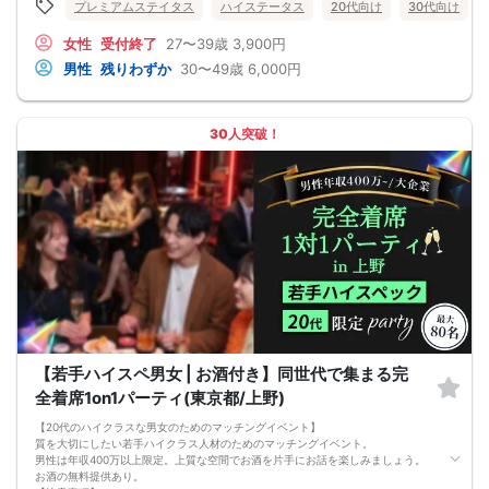
プレミアムステイタス
ハイステータス
20代向け
30代向け
限定となります（所属基地・駐屯地は問いません）。
② 業界初☆『人数比保証制度』
女性
受付終了
27〜39歳
3,900円
男女比率が同数になるように人数調整させて頂いています。安心してご参加下さ
い。
男性
残りわずか
30〜49歳
6,000円
③ アルコール付きフリードリンク
アルコールを含むフリードリンクをご提供します。
初対面で緊張するという方も、
素敵な異性と乾杯しながらお話を楽しんでみてはいかがでしょうか？♪
30人突破！
④ 話のキッカケを♡自己紹介カード♪
『何を話したら良いか分からない..』
そんな不安もあると思います。
1vs1着席パーティーでは、自己紹介カードに趣味、休日の過ごし方など記載して
いますので、お話のキッカケにご利用下さい♡
⑤ ドレスコード指定でカップル率UP♪
第一印象で運命の出会いを逃してしまうのはもったいない！ トレーナーをシャツ
に、パーカーをジャケットに♡ ラフなスタイルをワンピースに♡ ワンポイント変
えるだけでカップル成立率がUPします♪
※重要【男性ドレスコードに関しまして】
テーラードジャケット or 襟付きシャツ
いずれか必須となります。
パーティーの質向上のため、上記に該当しない方は参加をお断りします。
参加費の返金等はございません。
【若手ハイスペ男女 | お酒付き】同世代で集まる完
〜 参加をお断りしている服装 〜
ニット、コート、Tシャツのみ（OK：下に襟付きシャツ着用か、上にジャケット
全着席1on1パーティ(東京都/上野)
着用の場合/NG：カーディガン着用）/デニムジャケット、スウェット・ジャージ
（上下共にNG）、パーカー・トレーナー、ダメージ加工のジーンズ、ハーフパン
【20代のハイクラスな男女のためのマッチングイベント】
ツ、サンダル、帽子
質を大切にしたい若手ハイクラス人材のためのマッチングイベント。
■最少催行人数：男女6vs6
男性は年収400万以上限定。上質な空間でお酒を片手にお話を楽しみましょう。
■中止判断タイミング
お酒の無料提供あり。
開催当日の開始時間3時間前にて最少催行人数に満たない場合