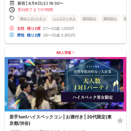
■当日の持ち物
新宿 | 8月8日(土) 18:30〜
・公的身分証明書 ※ご提示いただけない方はご参加いただけません
受付終了まで37時間
■留意事項
・最善を尽くしておりますが、やむを得ない事情（ご予約者様の当日キャンセル
等）によりイベント中止になる可能性もございます。
16タイプパーティ
ハイステータス
20代向け
30代向け
街コ
交通費等の補償は致しかねますのであらかじめご了承ください。
・当日は時間に余裕をもってお越しください。10分以上の遅刻はご参加をお断り
女性
残り2席
27〜33歳
1,000円
する場合がございます。
男性
残り2席
28〜35歳
5,800円
【その他】
■最小催行人数
男女5対5
■中止判断タイミング
48人突破！
パーティ開始2時間前まで
■飲食
アルコール/ソフトドリンク付き
若手1on1ハイスペックコン | お酒付き | 20代限定(東
京都/渋谷)