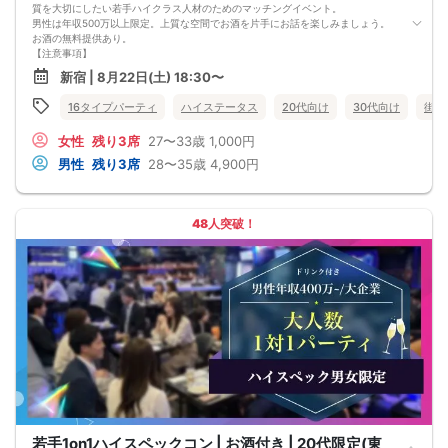
質を大切にしたい若手ハイクラス人材のためのマッチングイベント。
男性は年収500万以上限定。上質な空間でお酒を片手にお話を楽しみましょう。
お酒の無料提供あり。
【注意事項】
■当日の持ち物
新宿 | 8月22日(土) 18:30〜
・公的身分証明書 ※ご提示いただけない方はご参加いただけません
■留意事項
16タイプパーティ
ハイステータス
20代向け
30代向け
街コ
・最善を尽くしておりますが、やむを得ない事情（ご予約者様の当日キャンセル
等）によりイベント中止になる可能性もございます。
女性
残り3席
27〜33歳
1,000円
交通費等の補償は致しかねますのであらかじめご了承ください。
・当日は時間に余裕をもってお越しください。10分以上の遅刻はご参加をお断り
男性
残り3席
28〜35歳
4,900円
する場合がございます。
【その他】
■最小催行人数
男女5対5
48人突破！
■中止判断タイミング
パーティ開始2時間前まで
■飲食
アルコール/ソフトドリンク付き
若手1on1ハイスペックコン | お酒付き | 20代限定(東