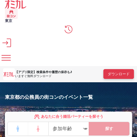
メインコンテンツへスキップ
東京
【アプリ限定】
検索条件や履歴の保存も♪
ダウンロード
いますぐ無料ダウンロード
東京都の公務員の街コンのイベント一覧
あなたに合う婚活パーティーを探そう
探す