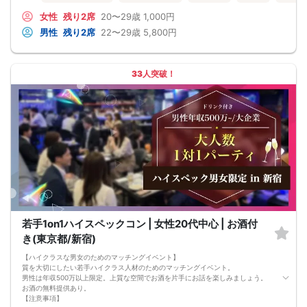
交通費等の補償は致しかねますのであらかじめご了承ください。
・当日は時間に余裕をもってお越しください。10分以上の遅刻はご参加をお断り
女性
残り2席
20〜29歳
1,000円
する場合がございます。
男性
残り2席
22〜29歳
5,800円
【その他】
■最小催行人数
男女5対5
■中止判断タイミング
33人突破！
パーティ開始2時間前まで
■飲食
アルコール/ソフトドリンク付き
若手1on1ハイスペックコン | 女性20代中心 | お酒付
き(東京都/新宿)
【ハイクラスな男女のためのマッチングイベント】
質を大切にしたい若手ハイクラス人材のためのマッチングイベント。
男性は年収500万以上限定。上質な空間でお酒を片手にお話を楽しみましょう。
お酒の無料提供あり。
【注意事項】