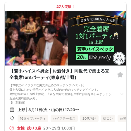
■中止判断タイミング
27人突破！
パーティ開始2時間前まで
■飲食
アルコール/ソフトドリンク付き
【若手ハイスペ男女 | お酒付き】同世代で集まる完
全着席1on1パーティ(東京都/上野)
【20代のハイクラスな男女のためのマッチングイベント】
質を大切にしたい若手ハイクラス人材のためのマッチングイベント。
男性は年収400万以上限定。上質な空間でお酒を片手にお話を楽しみましょう。
お酒の無料提供あり。
【注意事項】
■当日の持ち物
上野 | 8月11日(火・山の日) 17:20〜
・公的身分証明書 ※ご提示いただけない方はご参加いただけません
■留意事項
16タイプパーティ
ハイステータス
20代向け
街コン
公務員
・最善を尽くしておりますが、やむを得ない事情（ご予約者様の当日キャンセル
等）によりイベント中止になる可能性もございます。
女性
残り3席
20〜29歳
1,000円
交通費等の補償は致しかねますのであらかじめご了承ください。