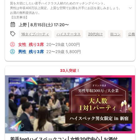
質を大切にしたい若手ハイクラス人材のためのマッチングイベント。
男性は年収400万以上限定。上質な空間でお酒を片手にお話を楽しみましょう。
お酒の無料提供あり。
【注意事項】
■当日の持ち物
上野 | 8月15日(土) 17:20〜
・公的身分証明書 ※ご提示いただけない方はご参加いただけません
■留意事項
16タイプパーティ
ハイステータス
20代向け
街コン
公務員
・最善を尽くしておりますが、やむを得ない事情（ご予約者様の当日キャンセル
等）によりイベント中止になる可能性もございます。
女性
残り3席
20〜29歳
1,000円
交通費等の補償は致しかねますのであらかじめご了承ください。
・当日は時間に余裕をもってお越しください。10分以上の遅刻はご参加をお断り
男性
残り3席
22〜29歳
5,800円
する場合がございます。
【その他】
■最小催行人数
男女5対5
33人突破！
■中止判断タイミング
パーティ開始2時間前まで
■飲食
アルコール/ソフトドリンク付き
若手1on1ハイスペックコン | 女性20代中心 | お酒付