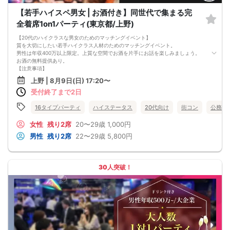
【若手ハイスペ男女 | お酒付き】同世代で集まる完
全着席1on1パーティ(東京都/上野)
【20代のハイクラスな男女のためのマッチングイベント】
質を大切にしたい若手ハイクラス人材のためのマッチングイベント。
男性は年収400万以上限定。上質な空間でお酒を片手にお話を楽しみましょう。
お酒の無料提供あり。
【注意事項】
■当日の持ち物
上野 | 8月9日(日) 17:20〜
・公的身分証明書 ※ご提示いただけない方はご参加いただけません
受付終了まで2日
■留意事項
・最善を尽くしておりますが、やむを得ない事情（ご予約者様の当日キャンセル
等）によりイベント中止になる可能性もございます。
16タイプパーティ
ハイステータス
20代向け
街コン
公務員
交通費等の補償は致しかねますのであらかじめご了承ください。
・当日は時間に余裕をもってお越しください。10分以上の遅刻はご参加をお断り
女性
残り2席
20〜29歳
1,000円
する場合がございます。
男性
残り2席
22〜29歳
5,800円
【その他】
■最小催行人数
男女5対5
■中止判断タイミング
30人突破！
パーティ開始2時間前まで
■飲食
アルコール/ソフトドリンク付き