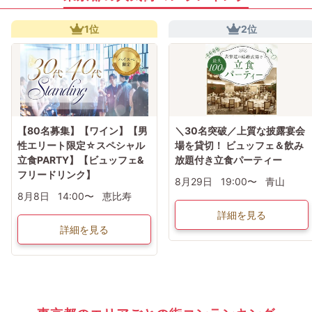
1位
2位
【80名募集】【ワイン】【男
＼30名突破／上質な披露宴会
性エリート限定☆スペシャル
場を貸切！ ビュッフェ＆飲み
立食PARTY】【ビュッフェ&
放題付き立食パーティー
フリードリンク】
8月29日
19:00〜
青山
8月8日
14:00〜
恵比寿
詳細を見る
詳細を見る