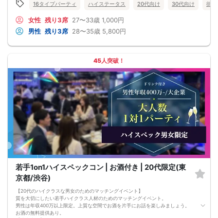
16タイプパーティ
ハイステータス
20代向け
30代向け
街コ
・最善を尽くしておりますが、やむを得ない事情（ご予約者様の当日キャンセル
等）によりイベント中止になる可能性もございます。
女性
残り3席
27〜33歳
1,000円
交通費等の補償は致しかねますのであらかじめご了承ください。
・当日は時間に余裕をもってお越しください。10分以上の遅刻はご参加をお断り
男性
残り3席
28〜35歳
5,800円
する場合がございます。
【その他】
■最小催行人数
男女5対5
45人突破！
■中止判断タイミング
パーティ開始2時間前まで
■飲食
アルコール/ソフトドリンク付き
若手1on1ハイスペックコン | お酒付き | 20代限定(東
京都/渋谷)
【20代のハイクラスな男女のためのマッチングイベント】
質を大切にしたい若手ハイクラス人材のためのマッチングイベント。
男性は年収400万以上限定。上質な空間でお酒を片手にお話を楽しみましょう。
お酒の無料提供あり。