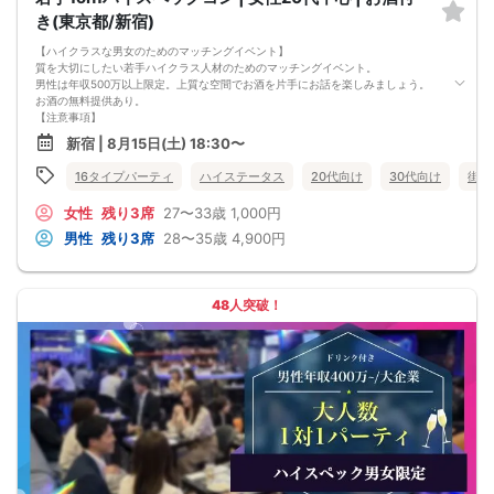
き(東京都/新宿)
【ハイクラスな男女のためのマッチングイベント】
質を大切にしたい若手ハイクラス人材のためのマッチングイベント。
男性は年収500万以上限定。上質な空間でお酒を片手にお話を楽しみましょう。
お酒の無料提供あり。
【注意事項】
■当日の持ち物
新宿 | 8月15日(土) 18:30〜
・公的身分証明書 ※ご提示いただけない方はご参加いただけません
■留意事項
16タイプパーティ
ハイステータス
20代向け
30代向け
街コ
・最善を尽くしておりますが、やむを得ない事情（ご予約者様の当日キャンセル
等）によりイベント中止になる可能性もございます。
女性
残り3席
27〜33歳
1,000円
交通費等の補償は致しかねますのであらかじめご了承ください。
・当日は時間に余裕をもってお越しください。10分以上の遅刻はご参加をお断り
男性
残り3席
28〜35歳
4,900円
する場合がございます。
【その他】
■最小催行人数
男女5対5
48人突破！
■中止判断タイミング
パーティ開始2時間前まで
■飲食
アルコール/ソフトドリンク付き