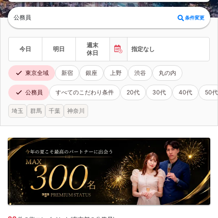
公務員
条件変更
週末
今日
明日
指定なし
休日
東京全域
新宿
銀座
上野
渋谷
丸の内
公務員
すべてのこだわり条件
20代
30代
40代
50代
埼玉
群馬
千葉
神奈川