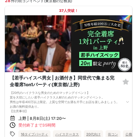
28
件の街コンイベント(東京都の公務員)
37人突破！
【若手ハイスペ男女 | お酒付き】同世代で集まる完
全着席1on1パーティ(東京都/上野)
【20代のハイクラスな男女のためのマッチングイベント】
質を大切にしたい若手ハイクラス人材のためのマッチングイベント。
男性は年収400万以上限定。上質な空間でお酒を片手にお話を楽しみましょう。
お酒の無料提供あり。
【注意事項】
■当日の持ち物
上野 | 8月8日(土) 17:20〜
・公的身分証明書 ※ご提示いただけない方はご参加いただけません
受付終了まで35時間
■留意事項
・最善を尽くしておりますが、やむを得ない事情（ご予約者様の当日キャンセル
等）によりイベント中止になる可能性もございます。
16タイプパーティ
ハイステータス
20代向け
街コン
公務員