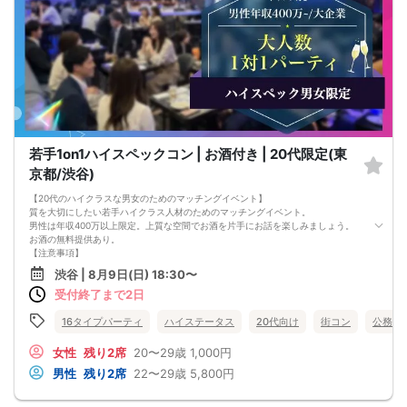
若手1on1ハイスペックコン | お酒付き | 20代限定(東
京都/渋谷)
【20代のハイクラスな男女のためのマッチングイベント】
質を大切にしたい若手ハイクラス人材のためのマッチングイベント。
男性は年収400万以上限定。上質な空間でお酒を片手にお話を楽しみましょう。
お酒の無料提供あり。
【注意事項】
■当日の持ち物
渋谷 | 8月9日(日) 18:30〜
・公的身分証明書 ※ご提示いただけない方はご参加いただけません
受付終了まで2日
■留意事項
・最善を尽くしておりますが、やむを得ない事情（ご予約者様の当日キャンセル
等）によりイベント中止になる可能性もございます。
16タイプパーティ
ハイステータス
20代向け
街コン
公務員
交通費等の補償は致しかねますのであらかじめご了承ください。
・当日は時間に余裕をもってお越しください。10分以上の遅刻はご参加をお断り
女性
残り2席
20〜29歳
1,000円
する場合がございます。
男性
残り2席
22〜29歳
5,800円
【その他】
■最小催行人数
男女10対10