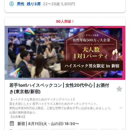
・当日は時間に余裕をもってお越しください。10分以上の遅刻はご参加をお断り
男性
残り3席
22〜29歳
5,800円
する場合がございます。
【その他】
■最小催行人数
男女5対5
30人突破！
■中止判断タイミング
パーティ開始2時間前まで
■飲食
アルコール/ソフトドリンク付き
若手1on1ハイスペックコン | 女性20代中心 | お酒付
き(東京都/新宿)
【ハイクラスな男女のためのマッチングイベント】
質を大切にしたい若手ハイクラス人材のためのマッチングイベント。
男性は年収500万以上限定。上質な空間でお酒を片手にお話を楽しみましょう。
お酒の無料提供あり。
【注意事項】
■当日の持ち物
新宿 | 8月11日(火・山の日) 18:30〜
・公的身分証明書 ※ご提示いただけない方はご参加いただけません
■留意事項