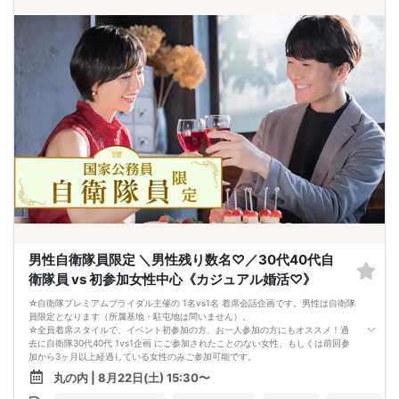
パーティ開始2時間前まで
■飲食
アルコール/ソフトドリンク付き
男性自衛隊員限定 ＼男性残り数名♡／30代40代自
衛隊員 vs 初参加女性中心《カジュアル婚活♡》
☆自衛隊プレミアムブライダル主催の 1名vs1名 着席会話企画です。男性は自衛隊
員限定となります（所属基地・駐屯地は問いません）。
☆全員着席スタイルで、イベント初参加の方、お一人参加の方にもオススメ！過
去に自衛隊30代40代 1vs1企画 にご参加されたことのない女性、もしくは前回参
加から3ヶ月以上経過している女性のみご参加可能です。
★当パーティーの5大特徴★
丸の内 | 8月22日(土) 15:30〜
① 男性は自衛隊員限定♪
自衛隊プレミアムブライダル主催の 1名vs1名 着席会話企画です。男性は自衛隊員