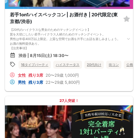
若手1on1ハイスペックコン | お酒付き | 20代限定(東
京都/渋谷)
【20代のハイクラスな男女のためのマッチングイベント】
質を大切にしたい若手ハイクラス人材のためのマッチングイベント。
男性は年収400万以上限定。上質な空間でお酒を片手にお話を楽しみましょう。
お酒の無料提供あり。
【注意事項】
■当日の持ち物
渋谷 | 8月15日(土) 18:30〜
・公的身分証明書 ※ご提示いただけない方はご参加いただけません
■留意事項
16タイプパーティ
ハイステータス
20代向け
街コン
公務員
・最善を尽くしておりますが、やむを得ない事情（ご予約者様の当日キャンセル
等）によりイベント中止になる可能性もございます。
女性
残り3席
20〜29歳
1,000円
交通費等の補償は致しかねますのであらかじめご了承ください。
・当日は時間に余裕をもってお越しください。10分以上の遅刻はご参加をお断り
男性
残り3席
22〜29歳
5,800円
する場合がございます。
【その他】
■最小催行人数
男女10対10
27人突破！
■中止判断タイミング
パーティ開始2時間前まで
■飲食
アルコール/ソフトドリンク付き