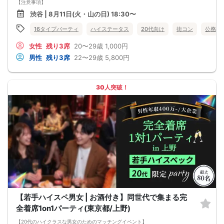
【注意事項】
■当日の持ち物
渋谷 | 8月11日(火・山の日) 18:30〜
・公的身分証明書 ※ご提示いただけない方はご参加いただけません
■留意事項
16タイプパーティ
ハイステータス
20代向け
街コン
公務員
・最善を尽くしておりますが、やむを得ない事情（ご予約者様の当日キャンセル
等）によりイベント中止になる可能性もございます。
女性
残り3席
20〜29歳
1,000円
交通費等の補償は致しかねますのであらかじめご了承ください。
・当日は時間に余裕をもってお越しください。10分以上の遅刻はご参加をお断り
男性
残り3席
22〜29歳
5,800円
する場合がございます。
【その他】
■最小催行人数
男女10対10
30人突破！
■中止判断タイミング
パーティ開始2時間前まで
■飲食
アルコール/ソフトドリンク付き
【若手ハイスペ男女 | お酒付き】同世代で集まる完
全着席1on1パーティ(東京都/上野)
【20代のハイクラスな男女のためのマッチングイベント】