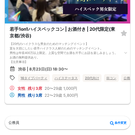
若手1on1ハイスペックコン | お酒付き | 20代限定(東
京都/渋谷)
【20代のハイクラスな男女のためのマッチングイベント】
質を大切にしたい若手ハイクラス人材のためのマッチングイベント。
男性は年収400万以上限定。上質な空間でお酒を片手にお話を楽しみましょう。
お酒の無料提供あり。
【注意事項】
■当日の持ち物
渋谷 | 8月23日(日) 18:30〜
・公的身分証明書 ※ご提示いただけない方はご参加いただけません
■留意事項
16タイプパーティ
ハイステータス
20代向け
街コン
公務員
・最善を尽くしておりますが、やむを得ない事情（ご予約者様の当日キャンセル
等）によりイベント中止になる可能性もございます。
女性
残り3席
20〜29歳
1,000円
交通費等の補償は致しかねますのであらかじめご了承ください。
・当日は時間に余裕をもってお越しください。10分以上の遅刻はご参加をお断り
男性
残り3席
22〜29歳
5,800円
する場合がございます。
【その他】
■最小催行人数
男女10対10
■中止判断タイミング
パーティ開始2時間前まで
公務員
条件変更
■飲食
アルコール/ソフトドリンク付き