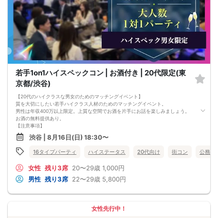
若手1on1ハイスペックコン | お酒付き | 20代限定(東
京都/渋谷)
【20代のハイクラスな男女のためのマッチングイベント】
質を大切にしたい若手ハイクラス人材のためのマッチングイベント。
男性は年収400万以上限定。上質な空間でお酒を片手にお話を楽しみましょう。
お酒の無料提供あり。
【注意事項】
■当日の持ち物
渋谷 | 8月16日(日) 18:30〜
・公的身分証明書 ※ご提示いただけない方はご参加いただけません
■留意事項
16タイプパーティ
ハイステータス
20代向け
街コン
公務員
・最善を尽くしておりますが、やむを得ない事情（ご予約者様の当日キャンセル
等）によりイベント中止になる可能性もございます。
女性
残り3席
20〜29歳
1,000円
交通費等の補償は致しかねますのであらかじめご了承ください。
・当日は時間に余裕をもってお越しください。10分以上の遅刻はご参加をお断り
男性
残り3席
22〜29歳
5,800円
する場合がございます。
【その他】
■最小催行人数
男女10対10
女性先行中！
■中止判断タイミング