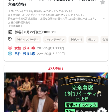
京都/渋谷)
【20代のハイクラスな男女のためのマッチングイベント】
質を大切にしたい若手ハイクラス人材のためのマッチングイベント。
男性は年収400万以上限定。上質な空間でお酒を片手にお話を楽しみましょう。
お酒の無料提供あり。
【注意事項】
■当日の持ち物
渋谷 | 8月22日(土) 18:30〜
・公的身分証明書 ※ご提示いただけない方はご参加いただけません
■留意事項
16タイプパーティ
ハイステータス
20代向け
街コン
公務員
・最善を尽くしておりますが、やむを得ない事情（ご予約者様の当日キャンセル
等）によりイベント中止になる可能性もございます。
女性
残り3席
20〜29歳
1,000円
交通費等の補償は致しかねますのであらかじめご了承ください。
・当日は時間に余裕をもってお越しください。10分以上の遅刻はご参加をお断り
男性
残り3席
22〜29歳
5,800円
する場合がございます。
【その他】
■最小催行人数
男女10対10
27人突破！
■中止判断タイミング
パーティ開始2時間前まで
■飲食
アルコール/ソフトドリンク付き