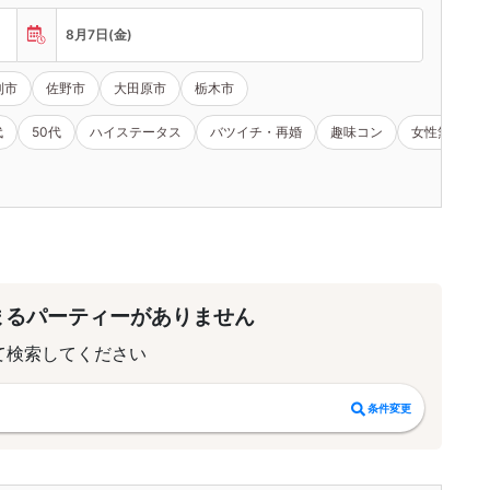
8月7日(金)
利市
佐野市
大田原市
栃木市
代
50代
ハイステータス
バツイチ・再婚
趣味コン
女性無料
まるパーティーがありません
て検索してください
条件変更