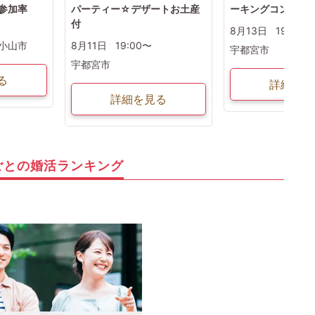
の参加率
パーティー☆デザートお土産
ーキングコン♪
付
8月13日
19:00〜
小山市
8月11日
19:00〜
宇都宮市
宇都宮市
る
詳細を見
詳細を見る
ごとの婚活ランキング