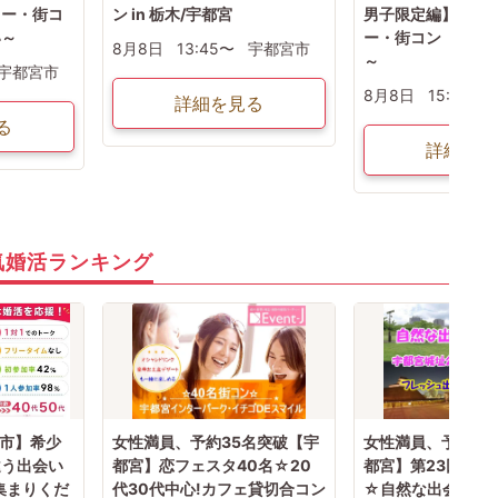
ィー・街コ
ン in 栃木/宇都宮
男子限定編】婚活
い～
ー・街コン ～真
8月8日
13:45〜
宇都宮市
～
宇都宮市
8月8日
15:15〜
詳細を見る
る
詳細を見
気婚活ランキング
山市】希少
女性満員、予約35名突破【宇
女性満員、予約15
違う出会い
都宮】恋フェスタ40名☆20
都宮】第23回 宇
集まりくだ
代30代中心!カフェ貸切合コン
☆自然な出会い！