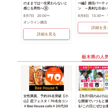
のままでは一生変わらないと
ぺ編】婚活パーテ
感じる男性へ⑨
ン ～真剣な出会
8月7日
20:00〜
8月8日
13:30〜
オンライン婚活
詳細を見
詳細を見る
栃木県の人
女性満員、予約35名突破【小
【当月1回のみ/小
山】恋フェスタ！70名合コン
な開催でいつもと
☆Bee House cafe☆20代30
を!この日にぜひお