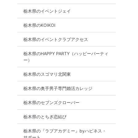
ィー☆お食事×入園料込
が欲しい方〜♪」
ー
栃木県のイベントジェイ
8月30日
14:00〜
足利市
8月23日
14:00
栃木県のKOIKOI
詳細を見る
詳細を
る
栃木県のイベントクラブアクセス
栃木県のHAPPY PARTY（ハッピーパーティ
ー）
栃木県のスゴマリ北関東
栃木県の奥手男子専門婚活カレッジ
栃木県のセブンズクローバー
栃木県のとちぎ恋結び
栃木県の『ラブアカデミー』byハピネス・
サポート