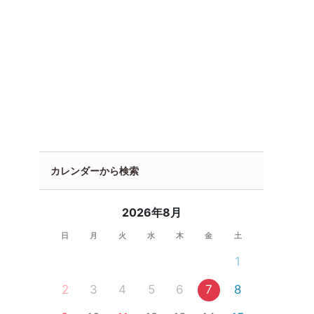
カレンダーから検索
2026年8月
日
月
火
水
木
金
土
1
2
3
4
5
6
7
8