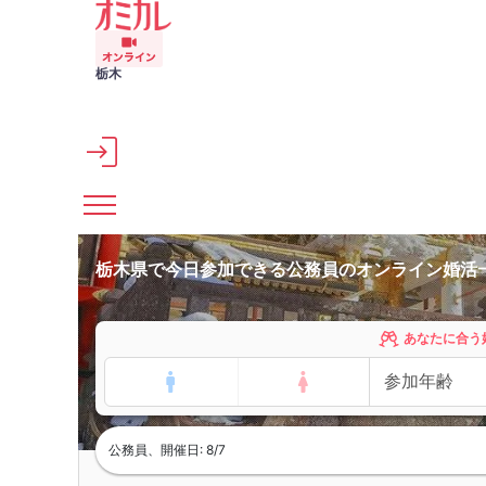
メインコンテンツへスキップ
栃木
栃木県で今日参加できる公務員のオンライン婚活
あなたに合う
公務員、開催日: 8/7