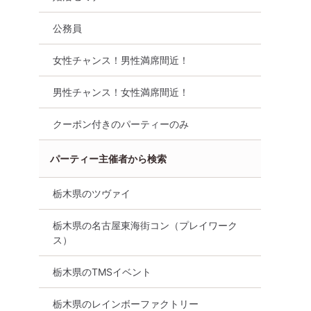
パーティ
僅か！！Bigチャンス！！【雰
人参加中心『じっ
剣な出会い
囲気わかる動画紹介中】週末
☆理想の出会い』
公務員
プレミアム街コンン
8月8日
18:00〜
宇都宮市
8月8日
16:00〜
宇都宮市
女性チャンス！男性満席間近！
詳細を
男性チャンス！女性満席間近！
る
詳細を見る
クーポン付きのパーティーのみ
パーティー主催者から検索
栃木県のツヴァイ
栃木県の名古屋東海街コン（プレイワーク
ス）
栃木県のTMSイベント
名突破【宇
【足利】恋フェスタ！40名街
女性主催で安心♡
都宮城址公園
コン☆フラワーパークで出会
立特典付き♡新規
栃木県のレインボーファクトリー
ナイトウォ
えるお食事付き合コンパーテ
あり♡「真面目に