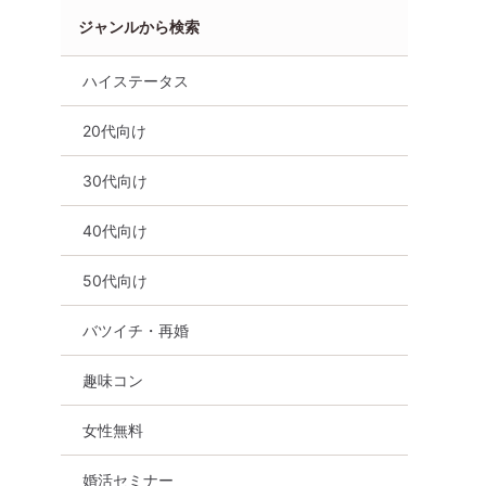
ジャンルから検索
ハイステータス
20代向け
30代向け
40代向け
50代向け
バツイチ・再婚
趣味コン
女性無料
性ご予約先行
【初心者向け☆】まもなく！
女性満員、予約1
×ハイスペ
完売間近！！男性・女性残り
山】大人の魅力35
婚活セミナー