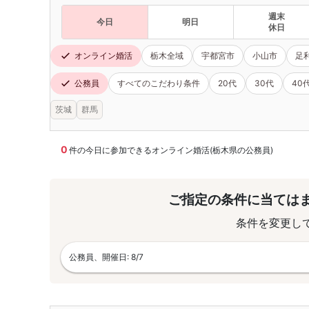
週末
今日
明日
休日
オンライン婚活
栃木全域
宇都宮市
小山市
足
公務員
すべてのこだわり条件
20代
30代
40
茨城
群馬
0
件の今日に参加できるオンライン婚活(栃木県の公務員)
ご指定の条件に当ては
条件を変更し
公務員、開催日: 8/7