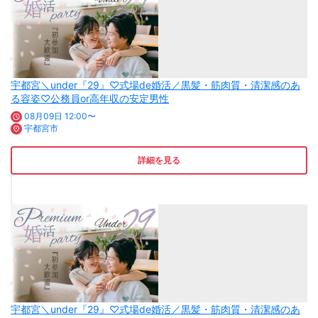
宇都宮＼under『29』♡式場de婚活／黒髪・筋肉質・清潔感のあ
る容姿♡公務員or高年収の安定男性
08月09日 12:00〜
宇都宮市
詳細を見る
宇都宮＼under『29』♡式場de婚活／黒髪・筋肉質・清潔感のあ