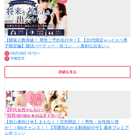
【開催人数突破！ 男性ご予約先行中！】【20代限定×ハイスペ男
子限定編】婚活パーティー・街コン ～真剣な出会い～
08月08日 15:15〜
宇都宮市
詳細を見る
【初心者向け☆】まもなく！完売間近！！男性・女性残り僅
か！！Bigチャンス！！【雰囲気わかる動画紹介中】週末プレミア
ム街コンン