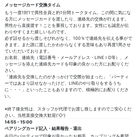
メッセージカード交換タイム
もう一度1対1で異性全員と約1分間トークタイム。この間に気にな
る方にメッセージカードを渡したり、連絡先の交換が行えます。
男性から直接渡す！ことを重視しております。女性にも誠意が伝
わりやすくまた嬉しいものです。
必ず話せるから渡しそびれがなく、100％で連絡先を伝える事がで
きます。また誰に渡したかわからなくする意味もあり再度1周させ
ていただいております。
お名前、連絡先（電話番号・メールアドレス・LINEＩD等）、メ
ッセージを添えた連絡先カードを印象の良かった方にお配りくだ
さい。
「連絡先を交換したのがきっかけで交際が始まった」「パーティ
ーではあまり話せなかったけど、LINEのやり取りをするうち
に・・・」といったこともありますので、積極的にお配りくださ
い。
※終了後女性は、スタッフが代理でお渡し致しますのでご安心くだ
さい。当然直接交換大歓迎(’◇’)ゞ
14:55 - 15:00
ペアリングカード記入・結果報告・退出
今日のパーティーで印象が良かったお相手、カップリングを希望