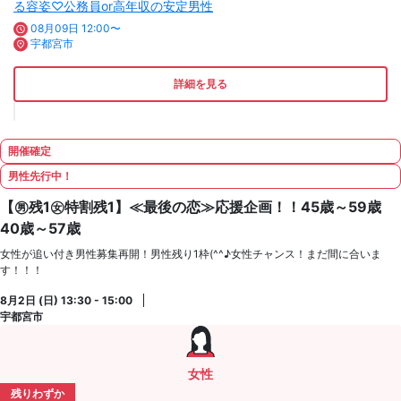
る容姿♡公務員or高年収の安定男性
08月09日 12:00〜
宇都宮市
詳細を見る
開催確定
男性先行中！
【㊚残1㊛特割残1】≪最後の恋≫応援企画！！45歳～59歳
40歳～57歳
女性が追い付き男性募集再開！男性残り1枠(^^♪女性チャンス！まだ間に合いま
す！！！
8月2日 (日) 13:30 - 15:00
宇都宮市
女性
残りわずか