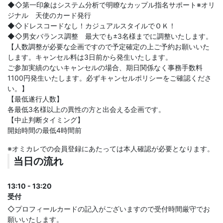
◆◇第一印象はシステム分析で明瞭なカップル指名サポート※オリ
ジナル 天使のカード発行
◆◇ドレスコードなし！カジュアルスタイルでＯＫ！
◆◇男女バランス調整 最大でも±3名様までに調整いたします。
【人数調整が必要な企画ですので予定確定の上ご予約お願いいた
します。キャンセル料は3日前から発生いたします。
ご参加実績のないキャンセルの場合、期日関係なく事務手数料
1100円発生いたします。必ずキャンセルポリシーをご確認くださ
い。】
【最低遂行人数】
各最低3名様以上の異性の方と出会える企画です。
【中止判断タイミング】
開始時間の最低4時間前
※オミカレでの会員登録にあたっては本人確認が必要となります。
当日の流れ
13:10 - 13:20
受付
◇プロフィールカードの記入がございますので受付時間厳守でお
願いいたします。