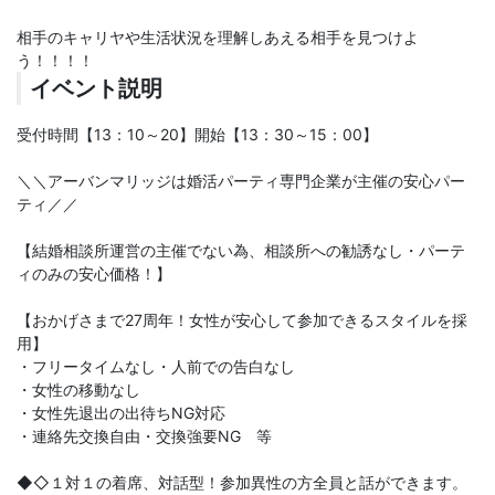
相手のキャリヤや生活状況を理解しあえる相手を見つけよ
う！！！！
イベント説明
受付時間【13：10～20】開始【13：30～15：00】
＼＼アーバンマリッジは婚活パーティ専門企業が主催の安心パー
ティ／／
【結婚相談所運営の主催でない為、相談所への勧誘なし・パーテ
ィのみの安心価格！】
【おかげさまで27周年！女性が安心して参加できるスタイルを採
用】
・フリータイムなし・人前での告白なし
・女性の移動なし
・女性先退出の出待ちNG対応
・連絡先交換自由・交換強要NG 等
◆◇１対１の着席、対話型！参加異性の方全員と話ができます。