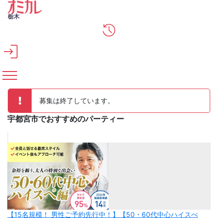
メインコンテンツへスキップ
栃木
募集は終了しています。
宇都宮市でおすすめのパーティー
【15名規模！ 男性ご予約先行中！】【50・60代中心ハイスぺ