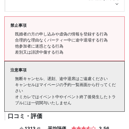
禁止事項
既婚者の方の申し込みや虚偽の情報を登録する行為
合理的な理由なくパーティー中に途中退場する行為
他参加者に迷惑となる行為
差別又は誹謗中傷する行為
注意事項
無断キャンセル、遅刻、途中退席はご遠慮ください
キャンセルはマイページの予約一覧画面から行ってくだ
さい
オミカレではイベント中やイベント終了後発生したトラ
ブルには一切関与いたしません
口コミ・評価
1313
平均評価
3.56
全
件