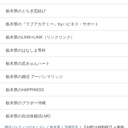
栃木県のとちぎ恋結び
栃木県の『ラブアカデミー』byハピネス・サポート
栃木県のLINK×LINK（リンクリンク）
栃木県のはなしま専科
栃木県の恋きゅんハート
栃木県の婚活 アーバンマリッジ
栃木県のHAPPINESS
栃木県のブラボー沖縄
栃木県の自治体婚活LMO
婚活パーティーのオミカレ
栃木県
宇都宮市
【㊚残1㊛特割残1】≪最後の恋