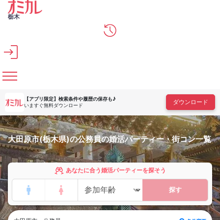
メインコンテンツへスキップ
栃木
【アプリ限定】
検索条件や履歴の保存も♪
ダウンロード
いますぐ無料ダウンロード
大田原市(栃木県)の公務員の婚活パーティー・街コン一覧
あなたに合う婚活パーティーを探そう
探す