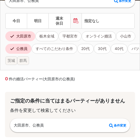
大田原市、公務員
条件変更
週末
今日
明日
指定なし
休日
大田原市
栃木全域
宇都宮市
オンライン婚活
小山市
公務員
すべてのこだわり条件
20代
30代
40代
バツ
茨城
群馬
0
件の婚活パーティー(大田原市の公務員)
ご指定の条件に当てはまるパーティーがありません
条件を変更して検索してください
大田原市、公務員
条件変更