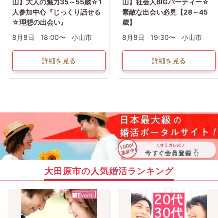
山】大人の魅力35～55歳☆1
山】社会人BIGパーティー☆
人参加中心『じっくり話せる
素敵な出会い必見【28～45
☆理想の出会い』
歳】
8月8日
18:00〜
小山市
8月8日
19:30〜
小山市
詳細を見る
詳細を見る
大田原市の人気婚活ランキング