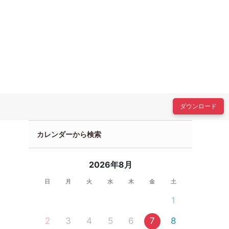
ダウンロード
カレンダーから検索
2026年8月
日
月
火
水
木
金
土
1
2
3
4
5
6
7
8