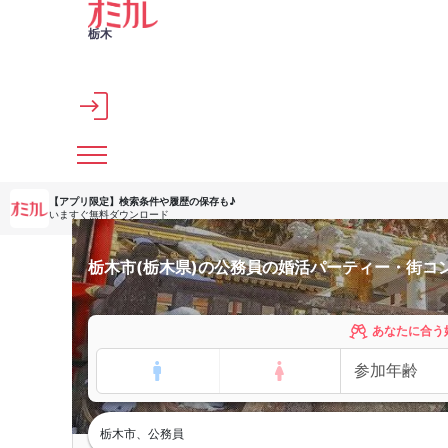
メインコンテンツへスキップ
栃木
【アプリ限定】
検索条件や履歴の保存も♪
いますぐ無料ダウンロード
栃木市(栃木県)の公務員の婚活パーティー・街コ
あなたに合う
栃木市、公務員