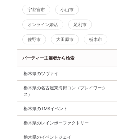
違う出会い
な開催でいつもと違う出会い
山】恋フェスタ！
宇都宮市
小山市
集まりくだ
を!この日にぜひお集まりくだ
☆Bee House ca
の参加率
さい!!【お一人での参加率
代中心料理・デザ
98％】
オンライン婚活
足利市
8月14日
18:00〜
小山市
8月9日
15:00〜
小山市
佐野市
大田原市
栃木市
詳細を
る
詳細を見る
パーティー主催者から検索
栃木県のツヴァイ
栃木県の名古屋東海街コン（プレイワーク
ス）
栃木県のTMSイベント
栃木県のレインボーファクトリー
栃木県のイベントジェイ