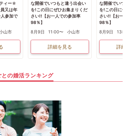
ーティー☆
な開催でいつもと違う出会い
な開催でいつもと
務員又は年
を!この日にぜひお集まりくだ
を!この日にぜひお
一人参加で
さい!!【お一人での参加率
さい!!【お一人で
98％】
98％】
小山市
8月9日
11:00〜
小山市
8月9日
13:00〜
る
詳細を見る
詳細を見
ごとの婚活ランキング