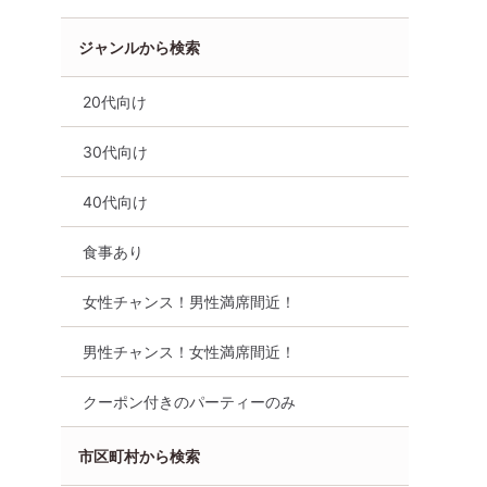
ジャンルから検索
20代向け
30代向け
40代向け
食事あり
女性チャンス！男性満席間近！
男性チャンス！女性満席間近！
クーポン付きのパーティーのみ
市区町村から検索
山市】希少
【当月1回のみ/小山市】希少
女性満員、予約3