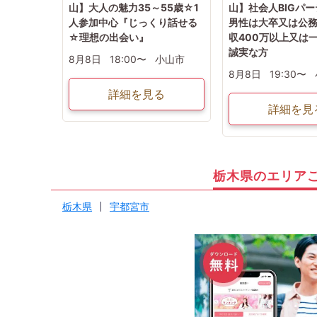
山】大人の魅力35～55歳☆1
山】社会人BIGパ
人参加中心『じっくり話せる
男性は大卒又は公
☆理想の出会い』
収400万以上又は
誠実な方
8月8日
18:00〜
小山市
8月8日
19:30〜
詳細を見る
詳細を見
栃木県のエリア
栃木県
宇都宮市