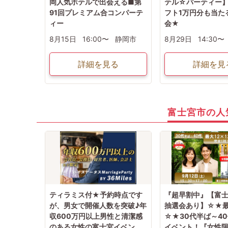
岡人気ホテルで出会える■第
テル☆パーティー】
91回プレミアム合コンパーテ
フト1万円分も当た
ィー
会★
8月15日
16:00〜
静岡市
8月29日
14:30〜
詳細を見る
詳細を見
富士宮市の人
ティラミス付★予約時点です
『超早割中』【富
が、男女で開催人数を突破♪年
抽選会あり】☆★最
収600万円以上男性と清潔感
☆★30代半ば～4
のある女性の富士宮イベン
イベント！『女性