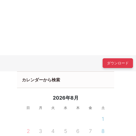
ダウンロード
カレンダーから検索
2026年8月
日
月
火
水
木
金
土
1
2
3
4
5
6
7
8