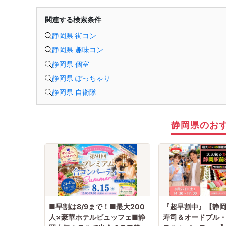
関連する検索条件
静岡県 街コン
静岡県 趣味コン
静岡県 個室
静岡県 ぽっちゃり
静岡県 自衛隊
静岡県のお
■早割は8/9まで！■最大200
『超早割中』【静
人×豪華ホテルビュッフェ■静
寿司＆オードブル・