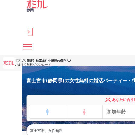
メインコンテンツへスキップ
静岡
【アプリ限定】
検索条件や履歴の保存も♪
いますぐ無料ダウンロード
富士宮市(静岡県)の女性無料の婚活パーティー・
あなたに合う
富士宮市、女性無料