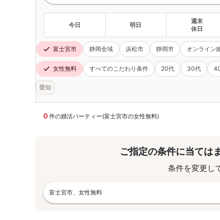
週末
今日
明日
休日
富士宮市
静岡全域
浜松市
静岡市
オンライン
女性無料
すべてのこだわり条件
20代
30代
4
愛知
0
件の婚活パーティー(富士宮市の女性無料)
ご指定の条件に当ては
条件を変更し
富士宮市、女性無料