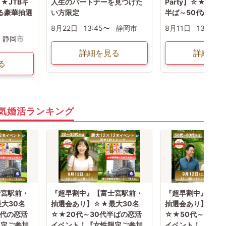
★JTBギ
人生のパートナーを見つけた
Party】☆★最大
る豪華抽選
い方限定
半ば～50代の恋活
8月22日
13:45〜
静岡市
8月11日
13:30〜
静岡市
詳細を見る
詳細を見
る
気婚活ランキング
士宮駅前・
『超早割中』【富士宮駅前・
『超早割中』【富
大30名
抽選会あり】☆★最大30名
抽選会あり】☆★
0代の恋活
☆★20代～30代半ばの恋活
☆★50代～60代
限定ご参加
イベント！『女性限定ご参加
イベント！『女性