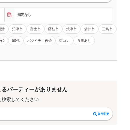
指定なし
婚活
沼津市
富士市
藤枝市
焼津市
袋井市
三島市
掛川
0代
50代
バツイチ・再婚
街コン
食事あり
まるパーティーがありません
て検索してください
条件変更