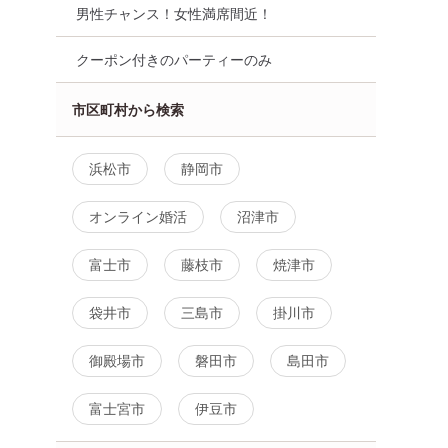
30名☆40代
を！■人気cafeビュッフェも
カクテル☆パーテ
男性チャンス！女性満席間近！
イベント！
美味しい■オトナのプレミア
ィズニーペアチケ
ムナイト婚活
る豪華抽選会★
静岡市
クーポン付きのパーティーのみ
8月13日
19:00〜
静岡市
8月29日
18:30
る
市区町村から検索
詳細を見る
詳細を
浜松市
静岡市
オンライン婚活
沼津市
富士市
藤枝市
焼津市
袋井市
三島市
掛川市
御殿場市
磐田市
島田市
士宮駅前・
富士宮企画♪公務員男性又は東
最大30名
証上場会社勤務の男性又は年
富士宮市
伊豆市
半ばの恋活
収500万円以上の男性限定イ
限定ご参加
ベント