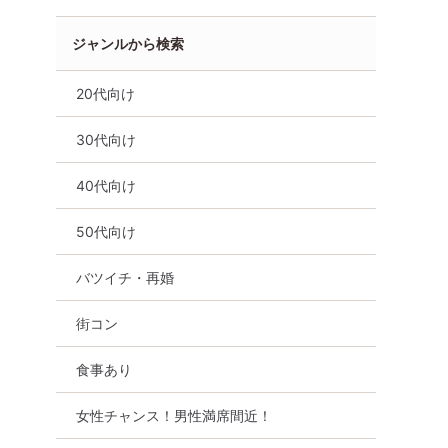
ジャンルから検索
20代向け
30代向け
40代向け
50代向け
バツイチ・再婚
街コン
食事あり
5名【清水
■最大30人！清水港の夜景を
『超早割中』【静
女性チャンス！男性満席間近！
ケーキ
眺めながら40.50代の出会い
タリアン＆オード