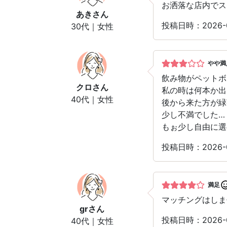
お洒落な店内でス
あき
さん
投稿日時：2026
30代｜女性
やや満
飲み物がペットボ
クロ
さん
私の時は何本か出
40代｜女性
後から来た方が緑
少し不満でした…
もぉ少し自由に選
投稿日時：2026
満足
マッチングはしま
gr
さん
投稿日時：2026
40代｜女性