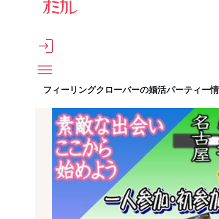
メインコンテンツへスキップ
フィーリングクローバーの婚活パーティー情