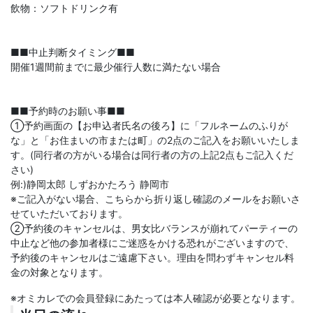
飲物：ソフトドリンク有
■■中止判断タイミング■■
開催1週間前までに最少催行人数に満たない場合
■■予約時のお願い事■■
①予約画面の【お申込者氏名の後ろ】に「フルネームのふりが
な」と「お住まいの市または町」の2点のご記入をお願いいたしま
す。(同行者の方がいる場合は同行者の方の上記2点もご記入くだ
さい)
例:)静岡太郎 しずおかたろう 静岡市
※ご記入がない場合、こちらから折り返し確認のメールをお願いさ
せていただいております。
②予約後のキャンセルは、男女比バランスが崩れてパーティーの
中止など他の参加者様にご迷惑をかける恐れがございますので、
予約後のキャンセルはご遠慮下さい。理由を問わずキャンセル料
金の対象となります。
※オミカレでの会員登録にあたっては本人確認が必要となります。