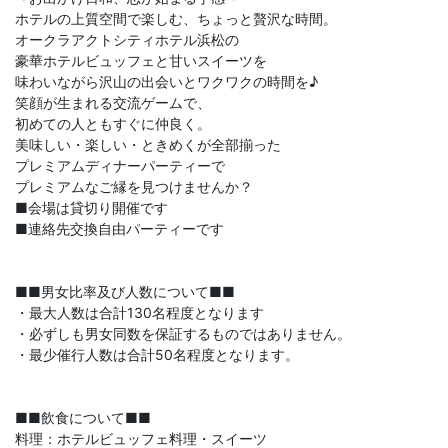
ホテルの上質空間で楽しむ、ちょっと贅沢な時間。
オークラアクトシティホテル浜松の
豪華ホテルビュッフェと甘いスイーツを
味わいながら沢山の出会いとワクワクの時間を♪
笑顔が生まれる交流ゲームで、
初めての人ともすぐに仲良く。
美味しい・楽しい・ときめくが全部揃った
プレミアムディナーパーティーで
プレミアムなご縁を見つけませんか？
■会場は貸切り開催です
■連絡先交換自由パーティーです
■■男女比率及び人数について■■
・最大人数は合計130名程度となります
・必ずしも男女同数を保証するものではありません。
・最少催行人数は合計50名程度となります。
■■飲食について■■
料理：ホテルビュッフェ料理・スイーツ