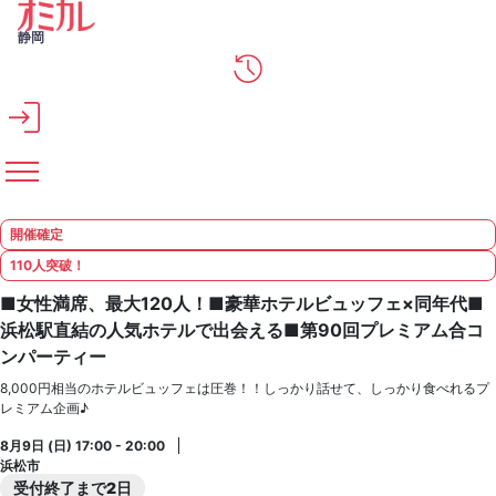
メインコンテンツへスキップ
静岡
開催確定
110人突破！
■女性満席、最大120人！■豪華ホテルビュッフェ×同年代■
浜松駅直結の人気ホテルで出会える■第90回プレミアム合コ
ンパーティー
8,000円相当のホテルビュッフェは圧巻！！しっかり話せて、しっかり食べれるプ
レミアム企画♪
8月9日 (日) 17:00 - 20:00
浜松市
受付終了まで2日