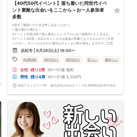
【40代50代イベント】落ち着いた同世代イベ
ント素敵な出会いをここから～お一人参加者
多数
※必ずご確認いただきお申し込みください。
• 最少催行人数2人～
※イベント中及び終了後に発生したトラブルには一切関与いたしません。
※イベント3日前～当日のキャンセルは返金の対象となりませんのでご注意
ください。キャンセルされた場合はキャンセル料が発生しますのでご注意
下さい。
浜松市 | 8月29日(土) 19:00〜
個室
女性無料
静岡県
浜松市
（男女問わず、参加費が無料の場合でもイベント3日前～当日のキャンセ
ルはキャンセル料が発生しますのでご注意下さい。金額はイベントによっ
KUREBA
40代向け
50代向け
街コン
趣味コン
個室
て異なります。）
※特に最近では女性参加者の当日のキャンセルが多いのでご理解いただき
女性
残り2席
45〜57歳
無料
お申し込みください。
※キャンセル料の請求は弊社請求書にて行いますので期限内のお支払いを
男性
残り4席
45〜57歳
5,500円
お願い致します。
• 中止判断タイミング
浜松アクトタワー18F 株式会社LiNewオフィス内 静岡県浜松市中央区板屋町111-2 浜松アクトタワー18F
※イベント当日の参加キャンセル及び無断キャンセルにより、男女比が大
きく崩れる場合がございます。また、主催者が開催可能な人数を下回った
と判断した場合、イベントが中止になる事がございます。
※本イベントは当日天候不良の場合、開催を中止する可能性がございま
す。
中止の場合は受付開始の3日前～2時間前までにご案内いたしますので、必
ずご確認をお願いいたします。
※イベント中止に伴うユーザーへの交通費、宿泊費、通信費等の返金は行
っておりません。