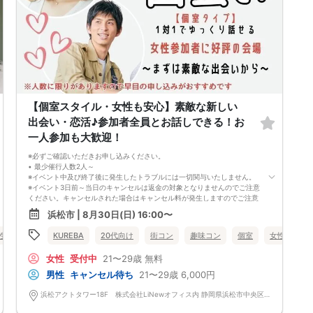
【個室スタイル・女性も安心】素敵な新しい
出会い・恋活♪参加者全員とお話しできる！お
一人参加も大歓迎！
※必ずご確認いただきお申し込みください。
• 最少催行人数2人～
※イベント中及び終了後に発生したトラブルには一切関与いたしません。
※イベント3日前～当日のキャンセルは返金の対象となりませんのでご注意
ください。キャンセルされた場合はキャンセル料が発生しますのでご注意
下さい。
浜松市 | 8月30日(日) 16:00〜
（男女問わず、参加費が無料の場合でもイベント3日前～当日のキャンセ
ルはキャンセル料が発生しますのでご注意下さい。金額はイベントによっ
性無料
静岡県
KUREBA
浜松市
20代向け
街コン
趣味コン
個室
女性無料
て異なります。）
※特に最近では女性参加者の当日のキャンセルが多いのでご理解いただき
女性
受付中
21〜29歳
無料
お申し込みください。
※キャンセル料の請求は弊社請求書にて行いますので期限内のお支払いを
男性
キャンセル待ち
21〜29歳
6,000円
お願い致します。
• 中止判断タイミング
浜松アクトタワー18F 株式会社LiNewオフィス内 静岡県浜松市中央区板屋町111-2 浜松アクトタワー18F
※イベント当日の参加キャンセル及び無断キャンセルにより、男女比が大
きく崩れる場合がございます。また、主催者が開催可能な人数を下回った