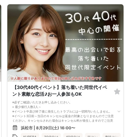
す。
中止の場合は受付開始の3日前～2時間前までにご案内いたしますので、必
ずご確認をお願いいたします。
※イベント中止に伴うユーザーへの交通費、宿泊費、通信費等の返金は行
っておりません。
【30代40代イベント】落ち着いた同世代イベ
ント素敵な恋活♪お一人参加もOK
※必ずご確認いただきお申し込みください。
• 最少催行人数2人～
※イベント中及び終了後に発生したトラブルには一切関与いたしません。
※イベント3日前～当日のキャンセルは返金の対象となりませんのでご注意
ください。キャンセルされた場合はキャンセル料が発生しますのでご注意
下さい。
浜松市 | 8月29日(土) 16:00〜
（男女問わず、参加費が無料の場合でもイベント3日前～当日のキャンセ
ルはキャンセル料が発生しますのでご注意下さい。金額はイベントによっ