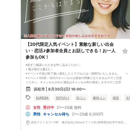
【20代限定人気イベント】素敵な新しい出会
い・恋活♪参加者全員とお話しできる！お一人
参加もOK！
※必ずご確認いただきお申し込みください。
• 最少催行人数2人～
※イベント中及び終了後に発生したトラブルには一切関与いたしません。
※イベント3日前～当日のキャンセルは返金の対象となりませんのでご注意
ください。キャンセルされた場合はキャンセル料が発生しますのでご注意
下さい。
浜松市 | 8月30日(日) 16:00〜
（男女問わず、参加費が無料の場合でもイベント3日前～当日のキャンセ
ルはキャンセル料が発生しますのでご注意下さい。金額はイベントによっ
KUREBA
20代向け
街コン
趣味コン
個室
女
て異なります。）
※特に最近では女性参加者の当日のキャンセルが多いのでご理解いただき
女性
受付中
21〜29歳
無料
お申し込みください。
※キャンセル料の請求は弊社請求書にて行いますので期限内のお支払いを
男性
キャンセル待ち
21〜29歳
6,000円
お願い致します。
• 中止判断タイミング
浜松アクトタワー18F 株式会社LiNewオフィス内 静岡県浜松市中央区板屋町111-2 浜松アクトタワー18F
※イベント当日の参加キャンセル及び無断キャンセルにより、男女比が大
きく崩れる場合がございます。また、主催者が開催可能な人数を下回った