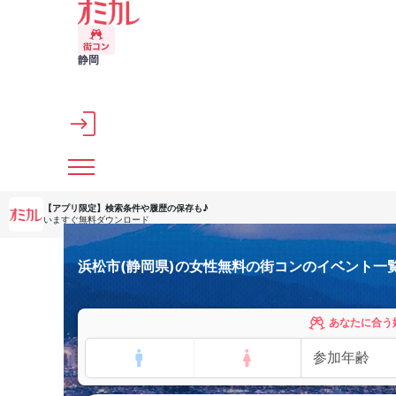
メインコンテンツへスキップ
静岡
【アプリ限定】
検索条件や履歴の保存も♪
いますぐ無料ダウンロード
浜松市(静岡県)の女性無料の街コンのイベント一
あなたに合う