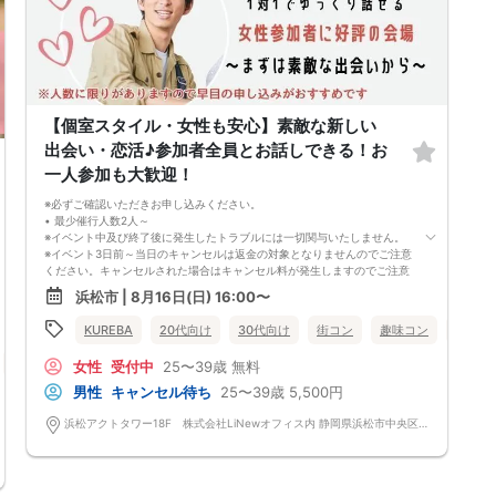
【個室スタイル・女性も安心】素敵な新しい
出会い・恋活♪参加者全員とお話しできる！お
一人参加も大歓迎！
※必ずご確認いただきお申し込みください。
• 最少催行人数2人～
※イベント中及び終了後に発生したトラブルには一切関与いたしません。
※イベント3日前～当日のキャンセルは返金の対象となりませんのでご注意
ください。キャンセルされた場合はキャンセル料が発生しますのでご注意
下さい。
浜松市 | 8月16日(日) 16:00〜
（男女問わず、参加費が無料の場合でもイベント3日前～当日のキャンセ
ルはキャンセル料が発生しますのでご注意下さい。金額はイベントによっ
KUREBA
20代向け
30代向け
街コン
趣味コン
個室
て異なります。）
※特に最近では女性参加者の当日のキャンセルが多いのでご理解いただき
個室
女性無料
静岡県
浜松市
女性
受付中
25〜39歳
無料
お申し込みください。
※キャンセル料の請求は弊社請求書にて行いますので期限内のお支払いを
男性
キャンセル待ち
25〜39歳
5,500円
お願い致します。
• 中止判断タイミング
浜松アクトタワー18F 株式会社LiNewオフィス内 静岡県浜松市中央区板屋町111-2 浜松アクトタワー18F
※イベント当日の参加キャンセル及び無断キャンセルにより、男女比が大
きく崩れる場合がございます。また、主催者が開催可能な人数を下回った
と判断した場合、イベントが中止になる事がございます。
※本イベントは当日天候不良の場合、開催を中止する可能性がございま