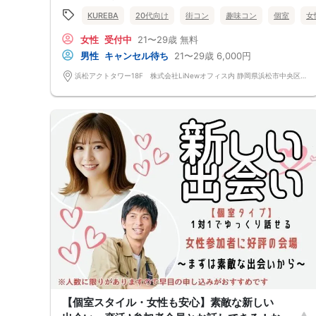
ルはキャンセル料が発生しますのでご注意下さい。金額はイベントによっ
KUREBA
20代向け
街コン
趣味コン
個室
女
て異なります。）
※特に最近では女性参加者の当日のキャンセルが多いのでご理解いただき
女性
受付中
21〜29歳
無料
お申し込みください。
※キャンセル料の請求は弊社請求書にて行いますので期限内のお支払いを
男性
キャンセル待ち
21〜29歳
6,000円
お願い致します。
• 中止判断タイミング
浜松アクトタワー18F 株式会社LiNewオフィス内 静岡県浜松市中央区板屋町111-2 浜松アクトタワー18F
※イベント当日の参加キャンセル及び無断キャンセルにより、男女比が大
きく崩れる場合がございます。また、主催者が開催可能な人数を下回った
と判断した場合、イベントが中止になる事がございます。
※本イベントは当日天候不良の場合、開催を中止する可能性がございま
す。
中止の場合は受付開始の3日前～2時間前までにご案内いたしますので、必
ずご確認をお願いいたします。
※イベント中止に伴うユーザーへの交通費、宿泊費、通信費等の返金は行
っておりません。
【個室スタイル・女性も安心】素敵な新しい