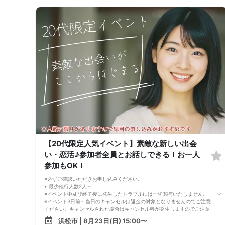
と判断した場合、イベントが中止になる事がございます。
※本イベントは当日天候不良の場合、開催を中止する可能性がございま
す。
中止の場合は受付開始の3日前～2時間前までにご案内いたしますので、必
ずご確認をお願いいたします。
※イベント中止に伴うユーザーへの交通費、宿泊費、通信費等の返金は行
っておりません。
【20代限定人気イベント】素敵な新しい出会
い・恋活♪参加者全員とお話しできる！お一人
参加もOK！
※必ずご確認いただきお申し込みください。
• 最少催行人数2人～
※イベント中及び終了後に発生したトラブルには一切関与いたしません。
※イベント3日前～当日のキャンセルは返金の対象となりませんのでご注意
ください。キャンセルされた場合はキャンセル料が発生しますのでご注意
下さい。
浜松市 | 8月23日(日) 15:00〜
（男女問わず、参加費が無料の場合でもイベント3日前～当日のキャンセ