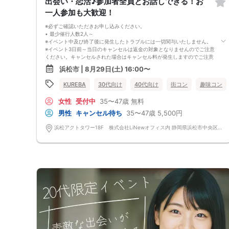
出会い・恋活♪参加者全員とお話しできる！お
一人参加も大歓迎！
※必ずご確認いただきお申し込みください。
• 最少催行人数2人～
※イベント中及び終了後に発生したトラブルには一切関与いたしません。
※イベント3日前～当日のキャンセルは返金の対象となりませんのでご注意
ください。キャンセルされた場合はキャンセル料が発生しますのでご注意
下さい。
浜松市 | 8月29日(土) 16:00〜
（男女問わず、参加費が無料の場合でもイベント3日前～当日のキャンセ
ルはキャンセル料が発生しますのでご注意下さい。金額はイベントによっ
KUREBA
30代向け
40代向け
街コン
趣味コン
て異なります。）
※特に最近では女性参加者の当日のキャンセルが多いのでご理解いただき
女性
受付中
35〜47歳
無料
お申し込みください。
※キャンセル料の請求は弊社請求書にて行いますので期限内のお支払いを
男性
キャンセル待ち
35〜47歳
5,500円
お願い致します。
• 中止判断タイミング
浜松アクトタワー18F 株式会社LiNewオフィス内 静岡県浜松市中央区板屋町111-2 浜松アクトタワー18F
※イベント当日の参加キャンセル及び無断キャンセルにより、男女比が大
きく崩れる場合がございます。また、主催者が開催可能な人数を下回った
と判断した場合、イベントが中止になる事がございます。
※本イベントは当日天候不良の場合、開催を中止する可能性がございま
す。
中止の場合は受付開始の3日前～2時間前までにご案内いたしますので、必
ずご確認をお願いいたします。
※イベント中止に伴うユーザーへの交通費、宿泊費、通信費等の返金は行
っておりません。