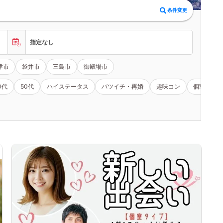
条件変更
指定なし
津市
袋井市
三島市
御殿場市
0代
50代
ハイステータス
バツイチ・再婚
趣味コン
個室