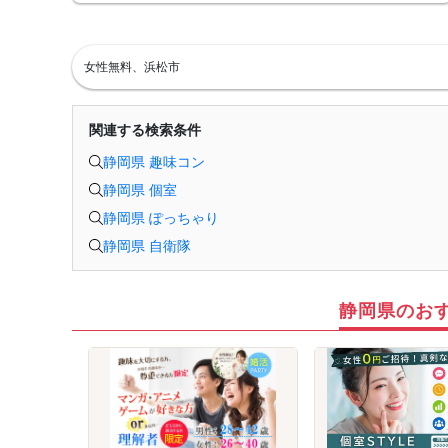
と判断した場合、イベントが中止になる事がございます。
※本イベントは当日天候不良の場合、開催を中止する可能性がございま
す。
中止の場合は受付開始の3日前～2時間前までにご案内いたしますので、必
女性無料、浜松市
ずご確認をお願いいたします。
※イベント中止に伴うユーザーへの交通費、宿泊費、通信費等の返金は行
っておりません。
関連する検索条件
静岡県 趣味コン
静岡県 個室
静岡県 ぽっちゃり
静岡県 自衛隊
静岡県のお