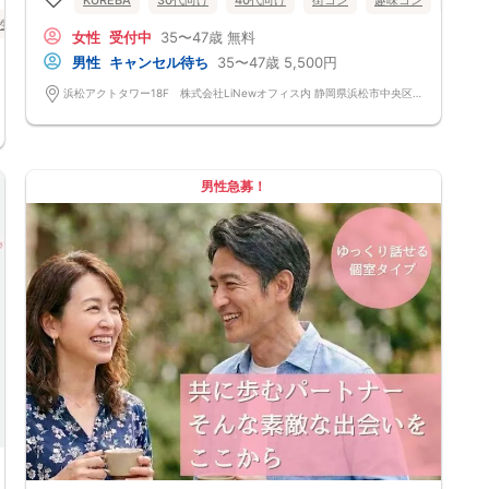
KUREBA
30代向け
40代向け
街コン
趣味コン
個室
て異なります。）
性無料
※特に最近では女性参加者の当日のキャンセルが多いのでご理解いただき
静岡県
浜松市
女性
受付中
35〜47歳
無料
お申し込みください。
※キャンセル料の請求は弊社請求書にて行いますので期限内のお支払いを
男性
キャンセル待ち
35〜47歳
5,500円
お願い致します。
• 中止判断タイミング
浜松アクトタワー18F 株式会社LiNewオフィス内 静岡県浜松市中央区板屋町111-2 浜松アクトタワー18F
※イベント当日の参加キャンセル及び無断キャンセルにより、男女比が大
きく崩れる場合がございます。また、主催者が開催可能な人数を下回った
と判断した場合、イベントが中止になる事がございます。
※本イベントは当日天候不良の場合、開催を中止する可能性がございま
す。
男性急募！
中止の場合は受付開始の3日前～2時間前までにご案内いたしますので、必
ずご確認をお願いいたします。
※イベント中止に伴うユーザーへの交通費、宿泊費、通信費等の返金は行
っておりません。