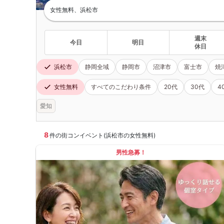
女性無料、浜松市
週末
今日
明日
休日
浜松市
静岡全域
静岡市
沼津市
富士市
焼
女性無料
すべてのこだわり条件
20代
30代
4
愛知
8
件の街コンイベント(浜松市の女性無料)
男性急募！