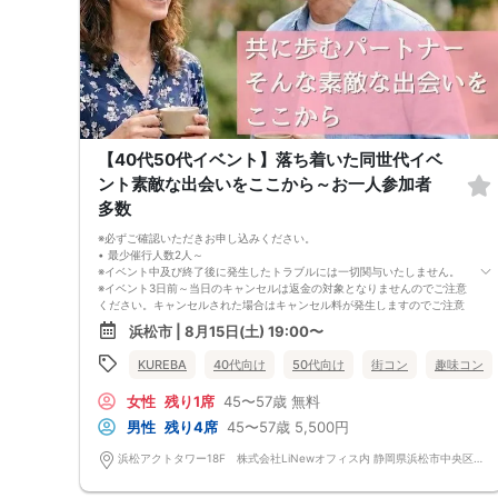
【40代50代イベント】落ち着いた同世代イベ
ント素敵な出会いをここから～お一人参加者
多数
※必ずご確認いただきお申し込みください。
• 最少催行人数2人～
※イベント中及び終了後に発生したトラブルには一切関与いたしません。
※イベント3日前～当日のキャンセルは返金の対象となりませんのでご注意
ください。キャンセルされた場合はキャンセル料が発生しますのでご注意
下さい。
浜松市 | 8月15日(土) 19:00〜
（男女問わず、参加費が無料の場合でもイベント3日前～当日のキャンセ
ルはキャンセル料が発生しますのでご注意下さい。金額はイベントによっ
KUREBA
40代向け
50代向け
街コン
趣味コン
て異なります。）
※特に最近では女性参加者の当日のキャンセルが多いのでご理解いただき
女性
残り1席
45〜57歳
無料
お申し込みください。
※キャンセル料の請求は弊社請求書にて行いますので期限内のお支払いを
男性
残り4席
45〜57歳
5,500円
お願い致します。
• 中止判断タイミング
浜松アクトタワー18F 株式会社LiNewオフィス内 静岡県浜松市中央区板屋町111-2 浜松アクトタワー18F
※イベント当日の参加キャンセル及び無断キャンセルにより、男女比が大
きく崩れる場合がございます。また、主催者が開催可能な人数を下回った