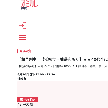
メインコンテンツへスキップ
静岡
開催確定
『超早割中』【浜松市・抽選会あり】☆★40代半ば
【初参加多数】室内イベント開催率100％☆★静岡県・神奈川県「お
8月30日 (日) 12:00 - 13:30
浜松市
残りわずか
43〜60歳