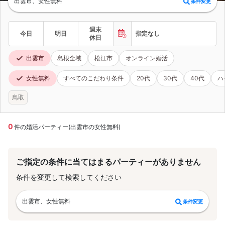
出雲市、女性無料
条件変更
週末
今日
明日
指定なし
休日
出雲市
島根全域
松江市
オンライン婚活
女性無料
すべてのこだわり条件
20代
30代
40代
ハ
鳥取
0
件の婚活パーティー(出雲市の女性無料)
ご指定の条件に当てはまるパーティーがありません
条件を変更して検索してください
出雲市、女性無料
条件変更