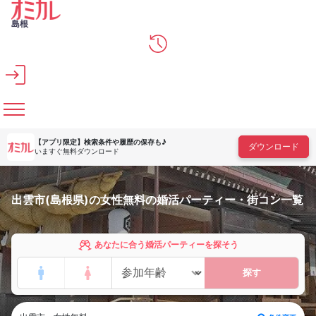
メインコンテンツへスキップ
島根
【アプリ限定】
検索条件や履歴の保存も♪
ダウンロード
いますぐ無料ダウンロード
出雲市(島根県)の女性無料の婚活パーティー・街コン一覧
あなたに合う婚活パーティーを探そう
探す