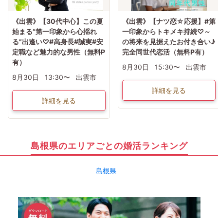
《出雲》【30代中心】この夏
《出雲》【ナツ恋☆応援】#第
始まる“第一印象から心揺れ
一印象からトキメキ持続♡～
る”出逢い♡#高身長#誠実#安
の将来を見据えたお付き合い♪
定職など魅力的な男性（無料P
完全同世代恋活（無料P有）
有）
8月30日
15:30〜
出雲市
8月30日
13:30〜
出雲市
詳細を見る
詳細を見る
島根県のエリアごとの婚活ランキング
島根県