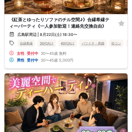
《紅茶とゆったりソファのチル空間♪》合縁希縁テ
ィーパーティ《一人参加歓迎！連絡先交換自由》
広島駅周辺 | 8月22日(土) 18:30〜
合縁希縁
30代向け
40代向け
バツイチ・再婚
街コン
女
女性
受付中
30〜45歳
無料
男性
受付中
30〜45歳
5,000円