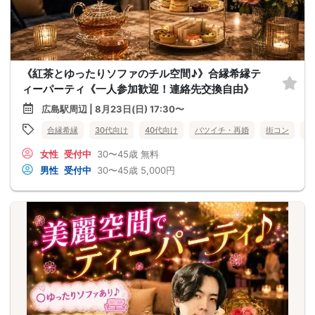
《紅茶とゆったりソファのチル空間♪》合縁希縁テ
ィーパーティ《一人参加歓迎！連絡先交換自由》
広島駅周辺 | 8月23日(日) 17:30〜
合縁希縁
30代向け
40代向け
バツイチ・再婚
街コン
女
女性
受付中
30〜45歳
無料
男性
受付中
30〜45歳
5,000円