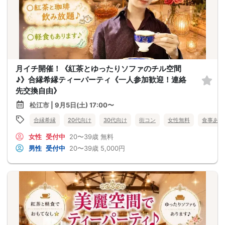
月イチ開催！《紅茶とゆったりソファのチル空間
♪》合縁希縁ティーパーティ《一人参加歓迎！連絡
先交換自由》
松江市 | 9月5日(土) 17:00〜
合縁希縁
20代向け
30代向け
街コン
女性無料
食事あり
女性
受付中
20〜39歳
無料
男性
受付中
20〜39歳
5,000円