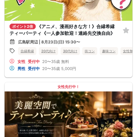
《アニメ、漫画好きな方！》合縁希縁
ポイント2倍
ティーパーティ《一人参加歓迎！連絡先交換自由》
広島駅周辺 | 8月23日(日) 15:30〜
合縁希縁
20代向け
30代向け
街コン
趣味コン
女性無料
女性
受付中
20〜35歳
無料
男性
受付中
20〜35歳
5,000円
女性先行中！