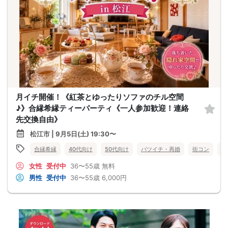
月イチ開催！《紅茶とゆったりソファのチル空間
♪》合縁希縁ティーパーティ《一人参加歓迎！連絡
先交換自由》
松江市 | 9月5日(土) 19:30〜
合縁希縁
40代向け
50代向け
バツイチ・再婚
街コン
女
女性
受付中
36〜55歳
無料
男性
受付中
36〜55歳
6,000円