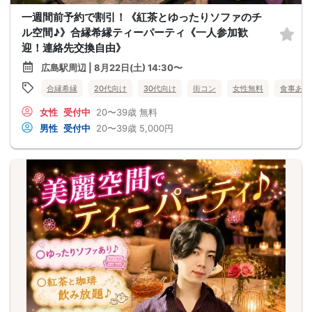
一週間前予約で割引！《紅茶とゆったりソファのチ
ル空間♪》合縁希縁ティーパーティ《一人参加歓
迎！連絡先交換自由》
広島駅周辺 | 8月22日(土) 14:30〜
合縁希縁
20代向け
30代向け
街コン
女性無料
食事あり
女性
受付中
20〜39歳
無料
男性
受付中
20〜39歳
5,000円