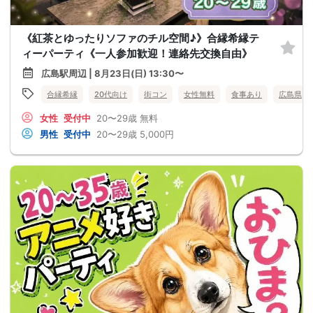
《紅茶とゆったりソファのチル空間♪》合縁希縁テ
ィーパーティ《一人参加歓迎！連絡先交換自由》
広島駅周辺 | 8月23日(日) 13:30〜
合縁希縁
20代向け
街コン
女性無料
食事あり
広島県
女性
受付中
20〜29歳
無料
男性
受付中
20〜29歳
5,000円