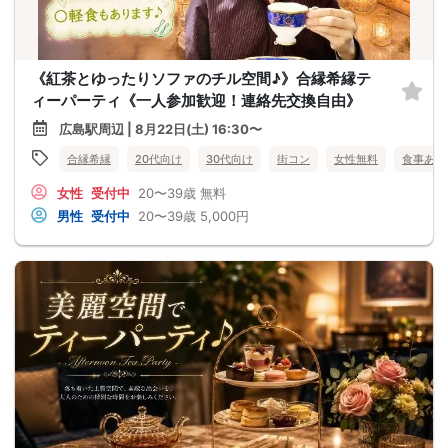
《紅茶とゆったりソファのチル空間♪》合縁希縁テ
ィーパーティ《一人参加歓迎！連絡先交換自由》
広島駅周辺 | 8月22日(土) 16:30〜
合縁希縁
20代向け
30代向け
街コン
女性無料
食事あり
女性
受付中
20〜39歳
無料
男性
受付中
20〜39歳
5,000円