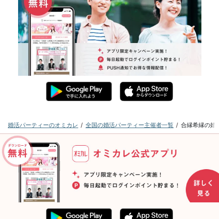
婚活パーティーのオミカレ
全国の婚活パーティー主催者一覧
合縁希縁の婚