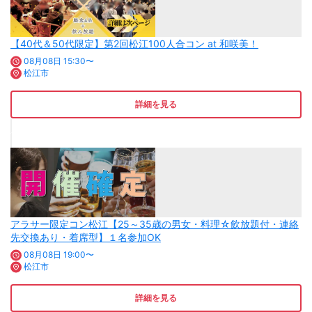
【40代＆50代限定】第2回松江100人合コン at 和咲美！
08月08日 15:30〜
松江市
詳細を見る
アラサー限定コン松江【25～35歳の男女・料理☆飲放題付・連絡
先交換あり・着席型】１名参加OK
08月08日 19:00〜
松江市
詳細を見る