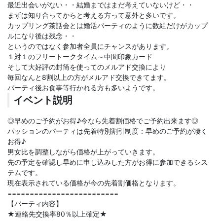
最近出会いがない・・結婚まではまだ考えていないけど・・
まずは知り合ってからと考える方って意外と多いです。
カップリング茶話会とは婚活パーティのように数組だけがカップ
ルになり後は残念・・
というのではなく参加者全員にチャンスがあります。
１対１のフリートークタイム～中間印象カード
そして大好評の封筒を使ってのメルアド交換により
毎回なんと8割以上の方がメルアド交換できてます。
パーティ後お食事等行かれる方も多いようです。
イベント説明
◎早めのご予約がお得♪今なら先着割価格でご予約出来ます◎
パッションのパーティは先着特別割引制度：早めのご予約が凄く
お得♪
男女比を調整しながら価格が上がっていきます。
先の予定を確認し早めに申し込みした方がお得に参加できるシス
テムです。
現在表示されている価格が今の先着割価格となります。
=========================
【パーティ内容】
★連絡先交換率80％以上確定★