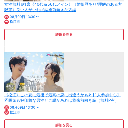
女性無料＠1席《40代＆50代メイン》《婚姻歴あり/理解のある方
限定》良い人がいれば結婚前向きな方編
08月09日 13:30〜
松江市
詳細を見る
《松江》この夏に最後で最高の恋に出逢うかも♪【1人参加中心】
雰囲気も好印象な男性とご縁があれば将来前向き編（無料P有）
08月09日 13:30〜
松江市
詳細を見る