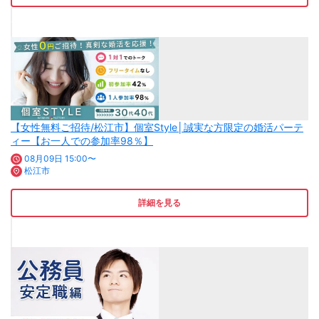
【女性無料ご招待/松江市】個室Style│誠実な方限定の婚活パーテ
ィー【お一人での参加率98％】
08月09日 15:00〜
松江市
詳細を見る