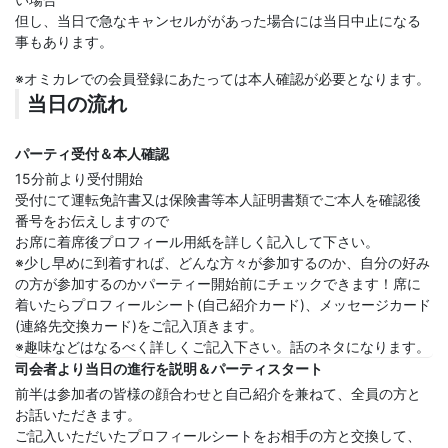
但し、当日で急なキャンセルががあった場合には当日中止になる
事もあります。
※オミカレでの会員登録にあたっては本人確認が必要となります。
当日の流れ
パーティ受付＆本人確認
15分前より受付開始
受付にて運転免許書又は保険書等本人証明書類でご本人を確認後
番号をお伝えしますので
お席に着席後プロフィール用紙を詳しく記入して下さい。
※少し早めに到着すれば、どんな方々が参加するのか、自分の好み
の方が参加するのかパーティー開始前にチェックできます！席に
着いたらプロフィールシート(自己紹介カード)、メッセージカード
(連絡先交換カード)をご記入頂きます。
※趣味などはなるべく詳しくご記入下さい。話のネタになります。
司会者より当日の進行を説明＆パーティスタート
前半は参加者の皆様の顔合わせと自己紹介を兼ねて、全員の方と
お話いただきます。
ご記入いただいたプロフィールシートをお相手の方と交換して、