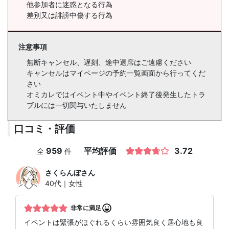
他参加者に迷惑となる行為
差別又は誹謗中傷する行為
注意事項
無断キャンセル、遅刻、途中退席はご遠慮ください
キャンセルはマイページの予約一覧画面から行ってくだ
さい
オミカレではイベント中やイベント終了後発生したトラ
ブルには一切関与いたしません
口コミ・評価
959
平均評価
3.72
全
件
さくらんぼ
さん
40代｜女性
非常に満足
イベントは緊張がほぐれるくらい雰囲気良く居心地も良