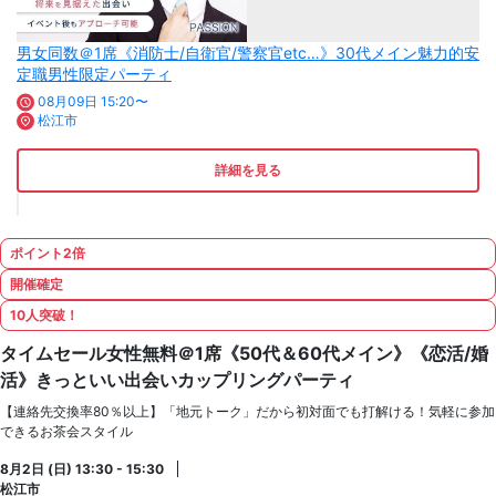
男女同数＠1席《消防士/自衛官/警察官etc…》30代メイン魅力的安
定職男性限定パーティ
08月09日 15:20〜
松江市
詳細を見る
ポイント2倍
開催確定
10人突破！
タイムセール女性無料＠1席《50代＆60代メイン》《恋活/婚
活》きっといい出会いカップリングパーティ
【連絡先交換率80％以上】「地元トーク」だから初対面でも打解ける！気軽に参加
できるお茶会スタイル
8月2日 (日) 13:30 - 15:30
松江市