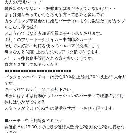
大人の恋活パーティ
最近出会いがない・・結婚まではまだ考えていないけど・・
まずは知り合ってからと考える方って意外と多いです。
カップリング茶話会とは婚活パーティのように数組だけがカップ
ルになり後は残念・・
というのではなく参加者全員にチャンスがあります。
１対１のフリートークタイム～中間印象カード
そして大好評の封筒を使ってのメルアド交換により
毎回なんと8割以上の方がメルアド交換できてます。
パーティ後お食事等行かれる方も多いようです。
貴方も参加してみませんか？
=========================
パッションのパーティーは男性90％以上/女性70％以上が1人参加
です。
お一人様でも安心してご参加下さい。
出会いはまずは行動から！パッションのパーティで理想のお相手
探しはいかがですか?
スタッフが全力であなたの婚活をサポートさせて頂きます。
■パーティ中止判断タイミング
開催前日の23:00までに最少催行人数男性2名対女性2名に満たな
い場合