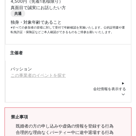
4,500円（先着1名様限り）
真面目で誠実にお話したい方
共通
独身・対象年齢であること
※すべての参加者の皆様に対して受付で年齢確認を実施いたします。公的証明書や運
転免許証・保険証などご本人確認ができるものをご持参お願いいたします。
主催者
パッション
この事業者のイベントを探す
会社情報を表示する
禁止事項
既婚者の方の申し込みや虚偽の情報を登録する行為
合理的な理由なくパーティー中に途中退場する行為