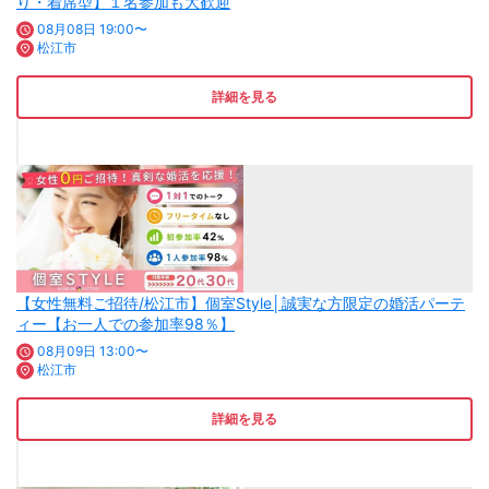
り・着席型】１名参加も大歓迎
08月08日 19:00〜
松江市
詳細を見る
【女性無料ご招待/松江市】個室Style│誠実な方限定の婚活パーテ
ィー【お一人での参加率98％】
08月09日 13:00〜
松江市
詳細を見る