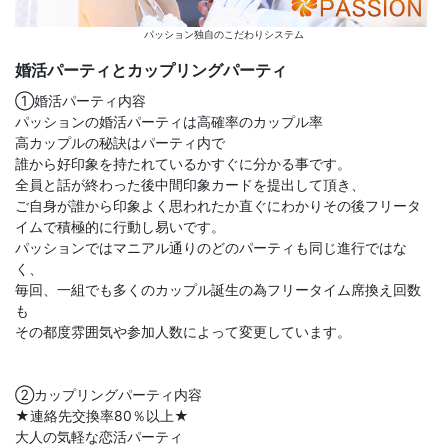
パッション独自のこだわりシステム
婚活パーティとカップリングパーティ
①婚活パーティ内容
パッションの婚活パーティは高確率のカップル率
高カップルの秘訣はパーティ内で
誰から好印象を持たれているかすぐに分かる事です。
全員と話が終わった後中間印象カードを提出して頂き、
ご自身が誰から印象よく思われたか直ぐにわかりその後フリータ
イムで積極的に行動し易いです。
パッションではマニアル通りのどのパーティも同じ進行ではな
く、
毎回、一組でも多くのカップル誕生の為フリータイム席換え回数
も
その都度雰囲気や参加人数によって変更しています。
②カップリングパーティ内容
★連絡先交換率80％以上★
大人の気軽な恋活パーティ