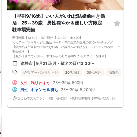
「街コンで来た」旨をお伝えください。
6. お釣りの用意はございませんので、出ないようにご準備お願いします。
7. 当日は年齢確認のできる身分証をお持ちください。イベントの対象年齢
【早割9/16迄】いい人がいれば結婚前向き婚
でないことが発覚した場合、参加費を全額徴収し返金はいたしかねます。
8. 15分以上の遅刻はキャンセルとみなす可能性があります。
活 25～39歳 男性穏やか＆優しい方限定
9. 当日受付にお越しになってからのキャンセル、途中キャンセルは出来ま
駐車場完備
せん。
10. イベント中止に伴うユーザーへの返金額は、チケット代金となり、交
受付時間【13：10～20】開始【13：30～15：00】
通費、宿泊費、通信費等の返金は行いません。
＼＼アーバンマリッジは婚活パーティ専門企業が主催の安心パーティ／／
11. 領収書の発行はいたしかねます。
【結婚相談所運営の主催でない為、相談所への勧誘なし・パーティのみの
お申し込みが完了した時点で上記すべての事項に同意したと判断いたしま
安心価格！】
す。8/29(土)30代メイン夜コン彦根
【おかげさまで27周年！女性が安心して参加できるスタイルを採用】
・フリータイムなし・人前での告白なし
彦根市 | 9月21日(月・敬老の日) 13:30〜
・女性の移動なし
・女性先退出の出待ちNG対応
婚活 アーバンマリッジ
20代向け
30代向け
滋賀県
彦根市
チ・再婚
女性無料
滋賀県
彦根市
・連絡先交換自由・交換強要NG 等
◆◇１対１の着席、対話型！参加異性の方全員と話ができます。
女性
残りわずか
25〜39歳
500円
◆◇第一印象はシステム分析で明瞭なカップル指名サポート※オリジナ
ル 天使のカード発行
男性
キャンセル待ち
25〜39歳
5,200円
◆◇ドレスコードなし！カジュアルスタイルでＯＫ！
◆◇男女バランス調整 最大でも±3名様までに調整いたします。
ひこね市文化プラザ 2階 研修室1 ※無料駐車場有【800台収容】 日本、〒522-0055 滋賀県彦根市野瀬町187-4
【人数調整が必要な企画ですので予定確定の上ご予約お願いいたします。
キャンセル料（定価）は3日前から発生いたします。
ご参加実績のないキャンセルの場合、期日関係なく事務手数料1100円発生
いたします。必ずキャンセルポリシーをご確認ください。】
【最低遂行人数】
各最低3名様以上の異性の方と出会える企画です。
【中止判断タイミング】
開始時間の最低4時間前