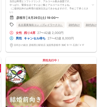
当日は料理とソフトドリンク、アルコール飲み放題です。
やっぱり、緊張をほぐすにはご飯とアルコールですよね。
（ご提供以外のお料理の追加注文はできかねますので、予めご了承くださ
い）
★1名参加OK★
彦根市 | 8月29日(土) 19:00〜
他の1名参加の方とペアになりますし、友達作りにも最適です。
基本的には２：２のグループトークとなります。
食事あり
名古屋東海街コン（プレイワークス）
滋賀県
彦根市
20代向け
30代向け
40
（１：１でのトークはございませんので、予めご了承ください）
★プロフィールカードにより会話のキッカケもバッチリ★
女性
残り4席
27〜42歳
2,000円
このカードのおかけで 終始無言で終わっちゃった・・・
なんてことは絶対ありません！
男性
キャンセル待ち
27〜42歳
8,000円
プロフィールカードを活用し、「はじめまして」から会話を楽しみましょ
う。
目利きの銀次 彦根西口駅前店 滋賀県彦根市 旭町 9-11 石原ﾋﾞﾙ 1F
★完全着席型・連絡先交換は自由★
完全着席型で席替えはできる限り行います。
席替えの５分前には連絡先交換を促すアナウンスをいたしますので、「連
絡先交換ができなかった」なんてことはありません。
男性先行中！
（連絡先交換は席替え時間までに円滑に行ってください）
---------------------------
【お客様へのお願い】
1. ２名様以上でのご参加は必ず同性同士でお申し込みください。
2. 服装の指定はございません。多くのお客様はカジュアルな格好でおこし
になられています。
3. 開催判断はイベント前日の時点で男性３名・女性３名以上のお申し込み
からになりますが、当日に参加者のキャンセルで比率が崩れた場合や開催
判断人数を下回った場合、一切返金などの保証はいたしませんのでご了承
ください。
4. イベントページ内の「お申し込み状況」等はキャンセルなどで当日の参
加人数、男女比率と異なる可能性がございます。
5. 当日は店舗の外ではなく店舗内で受付いたします。店内に入り店員に