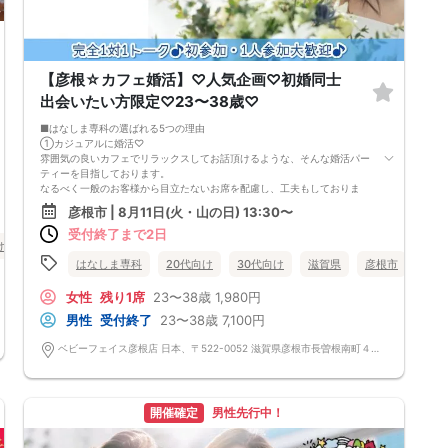
【彦根☆カフェ婚活】♡人気企画♡初婚同士
出会いたい方限定♡23〜38歳♡
■はなしま専科の選ばれる5つの理由
①カジュアルに婚活♡
雰囲気の良いカフェでリラックスしてお話頂けるような、そんな婚活パー
ティーを目指しております。
なるべく一般のお客様から目立たないお席を配慮し、工夫もしておりま
す。
彦根市 | 8月11日(火・山の日) 13:30〜
②1人参加・同伴参加もOK♡
受付終了まで2日
お一人様参加大歓迎！
け
40代向け
街コン
食事あり
滋賀県
彦根市
お友達との同伴参加も、もちろんOKです。
③男女共に参加費を頂いております♡
はなしま専科
20代向け
30代向け
滋賀県
彦根市
女性無料パーティーではないため、真剣に出会いたい方が、ご参加されて
おります。
女性
残り1席
23〜38歳
1,980円
カフェでの飲食料金も含まれております。
男性
受付終了
23〜38歳
7,100円
（企画内容によっては、スイーツ付き)
④さまざまな企画イベントあり♡
ベビーフェイス彦根店 日本、〒522-0052 滋賀県彦根市長曽根南町４７９
季節に合ったさまざまなイベントを企画しております。
バーベキュー・神社巡り・体験型のパーティーも多数
⑤手厚いサポート♡
はなしま専科では、結婚しま専科でのサポートも行っております。
開催確定
男性先行中！
なかなかカップリングしない・・・
デートが難しい・・・
という方も、プロのカウンセラー在籍の、結婚しま専科にてご相談いただ