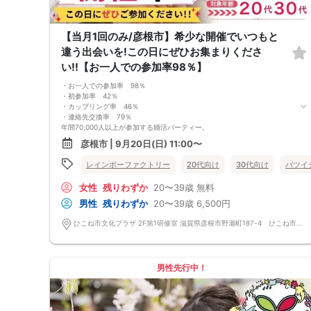
「街コンで来た」旨をお伝えください。
6. お釣りの用意はございませんので、出ないようにご準備お願いします。
7. 当日は年齢確認のできる身分証をお持ちください。イベントの対象年齢
【当月1回のみ/彦根市】希少な開催でいつもと
でないことが発覚した場合、参加費を全額徴収し返金はいたしかねます。
8. 15分以上の遅刻はキャンセルとみなす可能性があります。
違う出会いを!この日にぜひお集まりくださ
9. 当日受付にお越しになってからのキャンセル、途中キャンセルは出来ま
い!!【お一人での参加率98％】
せん。
10. イベント中止に伴うユーザーへの返金額は、チケット代金となり、交
・お一人での参加率 98％
通費、宿泊費、通信費等の返金は行いません。
・初参加率 42％
11. 領収書の発行はいたしかねます。
・カップリング率 46％
お申し込みが完了した時点で上記すべての事項に同意したと判断いたしま
・連絡先交換率 79％
す。8/29(土)20代夜コン彦根
年間70,000人以上が参加する婚活パーティー。
お一人で参加されることを考えたスタイルで、98％の方がお一人で参加さ
彦根市 | 9月20日(日) 11:00〜
れています。
真剣に婚活されている方だけを対象とした小規模な婚活イベントで、空い
レインボーファクトリー
20代向け
30代向け
バツイ
た時間を利用してお気軽に婚活が可能です。
＜よくある質問＞
女性
残りわずか
20〜39歳
無料
Q：服装は？
A：皆様カジュアルな服装でご参加されています。
男性
残りわずか
20〜39歳
6,500円
Q：参加費の支払い方法は？
A：当日に受付にてお支払いいただきます。（参加費は現金払いのみで
ひこね市文化プラザ 2F第1研修室 滋賀県彦根市野瀬町187-4 ひこね市文化プラザ
す）
Q：持ち物は？
A：本人確認のため、身分証をご持参ください。
【重要事項】
男性先行中！
・詳細のご案内について
ご予約完了後に「イベントガイド」「お問い合わせ窓口」などの詳細情報
をメールでお送りします。必ずレインボーファクトリーのメールアドレス
を受信許可設定してください。（お申し込み後、オミカレから届くメール