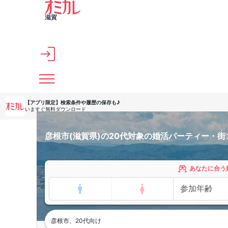
メインコンテンツへスキップ
滋賀
【アプリ限定】
検索条件や履歴の保存も♪
いますぐ無料ダウンロード
彦根市(滋賀県)の20代対象の婚活パーティー・街
あなたに合う
彦根市、20代向け