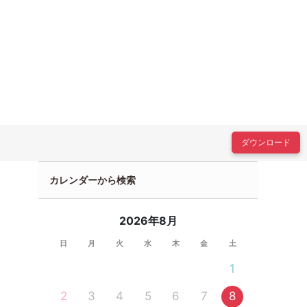
ダウンロード
カレンダーから検索
2026年8月
日
月
火
水
木
金
土
1
2
3
4
5
6
7
8