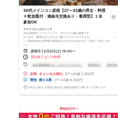
30代メインコン彦根【27～42歳の男女・料理
☆飲放題付・連絡先交換あり・着席型】１名
参加OK
★料理＆飲み放題付き★
当日は料理とソフトドリンク、アルコール飲み放題です。
やっぱり、緊張をほぐすにはご飯とアルコールですよね。
（ご提供以外のお料理の追加注文はできかねますので、予めご了承くださ
い）
★1名参加OK★
彦根市 | 8月8日(土) 19:00〜
他の1名参加の方とペアになりますし、友達作りにも最適です。
受付終了まで3時間
基本的には２：２のグループトークとなります。
（１：１でのトークはございませんので、予めご了承ください）
★プロフィールカードにより会話のキッカケもバッチリ★
名古屋東海街コン（プレイワークス）
20代向け
30代向
このカードのおかけで 終始無言で終わっちゃった・・・
なんてことは絶対ありません！
女性
キャンセル待ち
27〜42歳
2,000円
プロフィールカードを活用し、「はじめまして」から会話を楽しみましょ
男性
残り3席
27〜42歳
8,000円
う。
★完全着席型・連絡先交換は自由★
目利きの銀次 彦根西口駅前店 滋賀県彦根市 旭町 9-11 石原ﾋﾞﾙ 1F
完全着席型で席替えはできる限り行います。
席替えの５分前には連絡先交換を促すアナウンスをいたしますので、「連
絡先交換ができなかった」なんてことはありません。
（連絡先交換は席替え時間までに円滑に行ってください）
---------------------------
【お客様へのお願い】
男性先行中！
1. ２名様以上でのご参加は必ず同性同士でお申し込みください。
2. 服装の指定はございません。多くのお客様はカジュアルな格好でおこし