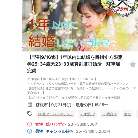
にレインボーファクトリーのメールアドレスが記載されています。）
・本人様確認について
受付にて公的な本人確認書類（免許証、保険証など）をご提示いただきま
すので、ご予約時は必ず本名をご入力ください。
・遅刻について
遅刻は他の参加者様のご迷惑となるため、厳禁です。お時間に余裕を持っ
てお越しください。
・中止判断タイミング・中止連絡
最少催行人数に満たない場合など、ご予約状況により、開催を中止する場
合がございます。その場合、開催時刻の最大90分前までにご連絡いたしま
す。※ただし、90分前を切って急なご予約のキャンセルや天災等が発生し
た場合はこの限りではありません。開催中止となった場合のご連絡は、ご
【早割9/16迄】1年以内に結婚を目指す方限定
登録のメールアドレスへお送りいたします。
・男女比について
㊚25-34歳㊛23-33歳真剣度◎婚活 駐車場
男女差が2名以内程度になるよう人数調整を行っておりますが、ご予約の
完備
キャンセル等によりバランスが崩れる場合がございます。バランスが崩れ
たことによる返金等は一切ございませんので予めご了承ください。
受付時間【15：05～15】開始【15：15～16：45】
・人数について
＼＼アーバンマリッジは婚活パーティ専門企業が主催の安心パーティ／／
最少催行人数：ご予約人数4名以上
【結婚相談所運営の主催でない為、相談所への勧誘なし・パーティのみの
最大催行人数：ご予約人数18名程度
安心価格！】
・飲食について
【おかげさまで27周年！女性が安心して参加できるスタイルを採用】
当イベントにおいて飲食の提供はございません。
・フリータイムなし・人前での告白なし
・保証制度について
彦根市 | 9月21日(月・敬老の日) 15:15〜
・女性の移動なし
直前のキャンセル等により上記の最少催行人数を下回った場合、参加費を
・女性先退出の出待ちNG対応
全額返金し、無償での開催を行います。
婚活 アーバンマリッジ
20代向け
30代向け
個室
・連絡先交換自由・交換強要NG 等
◆◇１対１の着席、対話型！参加異性の方全員と話ができます。
女性
残りわずか
23〜33歳
500円
◆◇第一印象はシステム分析で明瞭なカップル指名サポート※オリジナ
ル 天使のカード発行
男性
キャンセル待ち
25〜34歳
5,200円
◆◇ドレスコードなし！カジュアルスタイルでＯＫ！