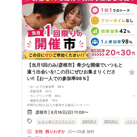
になられています。
3. 開催判断はイベント前日の時点で男性３名・女性３名以上のお申し込み
からになりますが、当日に参加者のキャンセルで比率が崩れた場合や開催
判断人数を下回った場合、一切返金などの保証はいたしませんのでご了承
ください。
4. イベントページ内の「お申し込み状況」等はキャンセルなどで当日の参
加人数、男女比率と異なる可能性がございます。
5. 当日は店舗の外ではなく店舗内で受付いたします。店内に入り店員に
「街コンで来た」旨をお伝えください。
6. お釣りの用意はございませんので、出ないようにご準備お願いします。
7. 当日は年齢確認のできる身分証をお持ちください。イベントの対象年齢
でないことが発覚した場合、参加費を全額徴収し返金はいたしかねます。
8. 15分以上の遅刻はキャンセルとみなす可能性があります。
9. 当日受付にお越しになってからのキャンセル、途中キャンセルは出来ま
【当月1回のみ/彦根市】希少な開催でいつもと
せん。
違う出会いを!この日にぜひお集まりくださ
10. イベント中止に伴うユーザーへの返金額は、チケット代金となり、交
通費、宿泊費、通信費等の返金は行いません。
い!!【お一人での参加率98％】
11. 領収書の発行はいたしかねます。
お申し込みが完了した時点で上記すべての事項に同意したと判断いたしま
・お一人での参加率 98％
す。8/8(土)30代メイン夜コン彦根
・初参加率 42％
・カップリング率 46％
・連絡先交換率 79％
年間70,000人以上が参加する婚活パーティー。
お一人で参加されることを考えたスタイルで、98％の方がお一人で参加さ
彦根市 | 8月16日(日) 11:00〜
れています。
真剣に婚活されている方だけを対象とした小規模な婚活イベントで、空い
レインボーファクトリー
20代向け
30代向け
バツイ
た時間を利用してお気軽に婚活が可能です。
＜よくある質問＞
女性
残りわずか
20〜39歳
無料
Q：服装は？
A：皆様カジュアルな服装でご参加されています。