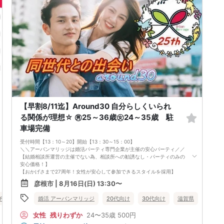
き、あなたの出会いを全力でサポートさせて頂きます。
■開催人数目安
男女2対2〜8対8
■最少催行人数
男女2対2
■中止判断タイミング・中止連絡
開催時間の90分前までに、最少催行人数に満たない場合
中止連絡は、申込の携帯電話へショートメールでお送りします。
※弊社からのショートメールの受信許可設定をお願いします。
■飲食
あり（ドリンク）(場合によってはスイーツ)
■注意事項
店舗様のご迷惑になりますので、店舗様へ直接電話等でのご連絡はおやめ
下さい。
【早割8/11迄】Around30 自分らしくいられ
問い合わせは、弊社からお送りした予約完了メールに記載の問い合わせ先
る関係が理想☆ ㊚25～36歳㊛24～35歳 駐
まで、ご連絡をお願いします。
※オミカレでの会員登録にあたっては本人確認が必要となります。
車場完備
受付時間【13：10～20】開始【13：30～15：00】
＼＼アーバンマリッジは婚活パーティ専門企業が主催の安心パーティ／／
【結婚相談所運営の主催でない為、相談所への勧誘なし・パーティのみの
安心価格！】
【おかげさまで27周年！女性が安心して参加できるスタイルを採用】
・フリータイムなし・人前での告白なし
彦根市 | 8月16日(日) 13:30〜
・女性の移動なし
・女性先退出の出待ちNG対応
婚活 アーバンマリッジ
20代向け
30代向け
滋賀県
彦根市
チ・再婚
女性無料
滋賀県
彦根市
・連絡先交換自由・交換強要NG 等
◆◇１対１の着席、対話型！参加異性の方全員と話ができます。
女性
残りわずか
24〜35歳
500円
◆◇第一印象はシステム分析で明瞭なカップル指名サポート※オリジナ
ル 天使のカード発行