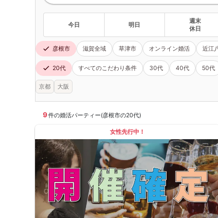
週末
今日
明日
休日
彦根市
滋賀全域
草津市
オンライン婚活
近江
20代
すべてのこだわり条件
30代
40代
50代
京都
大阪
9
件の婚活パーティー(彦根市の20代)
女性先行中！