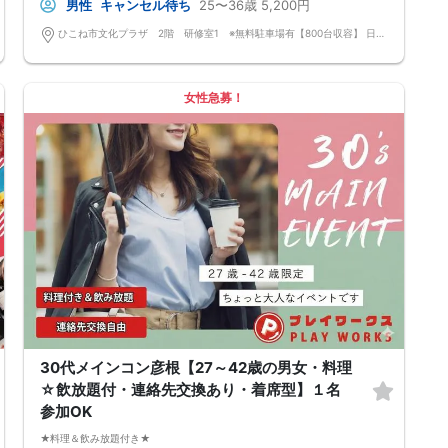
男性
キャンセル待ち
25〜36歳
5,200円
◆◇ドレスコードなし！カジュアルスタイルでＯＫ！
◆◇男女バランス調整 最大でも±3名様までに調整いたします。
ひこね市文化プラザ 2階 研修室1 ※無料駐車場有【800台収容】 日本、〒522-0055 滋賀県彦根市野瀬町２０５−１６
【人数調整が必要な企画ですので予定確定の上ご予約お願いいたします。
キャンセル料（定価）は3日前から発生いたします。
ご参加実績のないキャンセルの場合、期日関係なく事務手数料1100円発生
いたします。必ずキャンセルポリシーをご確認ください。】
女性急募！
【最低遂行人数】
各最低3名様以上の異性の方と出会える企画です。
【中止判断タイミング】
開始時間の最低4時間前
30代メインコン彦根【27～42歳の男女・料理
☆飲放題付・連絡先交換あり・着席型】１名
参加OK
★料理＆飲み放題付き★