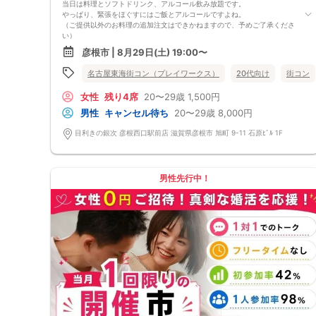
最大催行人数：ご予約人数18名程度
当日は料理とソフトドリンク、アルコール飲み放題です。
・飲食について
やっぱり、緊張をほぐすにはご飯とアルコールですよね。
当イベントにおいて飲食の提供はございません。
（ご提供以外のお料理の追加注文はできかねますので、予めご了承くださ
・保証制度について
い）
直前のキャンセル等により上記の最少催行人数を下回った場合、参加費を
★1名参加OK★
彦根市 | 8月29日(土) 19:00〜
全額返金し、無償での開催を行います。
他の1名参加の方とペアになりますし、友達作りにも最適です。
基本的には２：２のグループトークとなります。
名古屋東海街コン（プレイワークス）
20代向け
街コン
（１：１でのトークはございませんので、予めご了承ください）
★プロフィールカードにより会話のキッカケもバッチリ★
女性
残り4席
20〜29歳
1,500円
このカードのおかけで 終始無言で終わっちゃった・・・
なんてことは絶対ありません！
男性
キャンセル待ち
20〜29歳
8,000円
プロフィールカードを活用し、「はじめまして」から会話を楽しみましょ
う。
目利きの銀次 彦根西口駅前店 滋賀県彦根市 旭町 9-11 石原ﾋﾞﾙ 1F
★完全着席型・連絡先交換は自由★
完全着席型で席替えはできる限り行います。
席替えの５分前には連絡先交換を促すアナウンスをいたしますので、「連
絡先交換ができなかった」なんてことはありません。
男性先行中！
（連絡先交換は席替え時間までに円滑に行ってください）
---------------------------
【お客様へのお願い】
1. ２名様以上でのご参加は必ず同性同士でお申し込みください。
2. 服装の指定はございません。多くのお客様はカジュアルな格好でおこし
になられています。
3. 開催判断はイベント前日の時点で男性３名・女性３名以上のお申し込み
からになりますが、当日に参加者のキャンセルで比率が崩れた場合や開催
判断人数を下回った場合、一切返金などの保証はいたしませんのでご了承
ください。
4. イベントページ内の「お申し込み状況」等はキャンセルなどで当日の参
加人数、男女比率と異なる可能性がございます。
5. 当日は店舗の外ではなく店舗内で受付いたします。店内に入り店員に