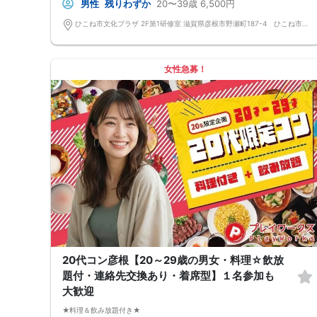
男性
残りわずか
20〜39歳
6,500円
Q：参加費の支払い方法は？
A：当日に受付にてお支払いいただきます。（参加費は現金払いのみで
ひこね市文化プラザ 2F第1研修室 滋賀県彦根市野瀬町187-4 ひこね市文化プラザ
す）
Q：持ち物は？
A：本人確認のため、身分証をご持参ください。
【重要事項】
女性急募！
・詳細のご案内について
ご予約完了後に「イベントガイド」「お問い合わせ窓口」などの詳細情報
をメールでお送りします。必ずレインボーファクトリーのメールアドレス
を受信許可設定してください。（お申し込み後、オミカレから届くメール
にレインボーファクトリーのメールアドレスが記載されています。）
・本人様確認について
受付にて公的な本人確認書類（免許証、保険証など）をご提示いただきま
すので、ご予約時は必ず本名をご入力ください。
・遅刻について
遅刻は他の参加者様のご迷惑となるため、厳禁です。お時間に余裕を持っ
てお越しください。
・中止判断タイミング・中止連絡
最少催行人数に満たない場合など、ご予約状況により、開催を中止する場
合がございます。その場合、開催時刻の最大90分前までにご連絡いたしま
す。※ただし、90分前を切って急なご予約のキャンセルや天災等が発生し
た場合はこの限りではありません。開催中止となった場合のご連絡は、ご
登録のメールアドレスへお送りいたします。
・男女比について
20代コン彦根【20～29歳の男女・料理☆飲放
男女差が2名以内程度になるよう人数調整を行っておりますが、ご予約の
題付・連絡先交換あり・着席型】１名参加も
キャンセル等によりバランスが崩れる場合がございます。バランスが崩れ
たことによる返金等は一切ございませんので予めご了承ください。
大歓迎
・人数について
最少催行人数：ご予約人数4名以上
★料理＆飲み放題付き★