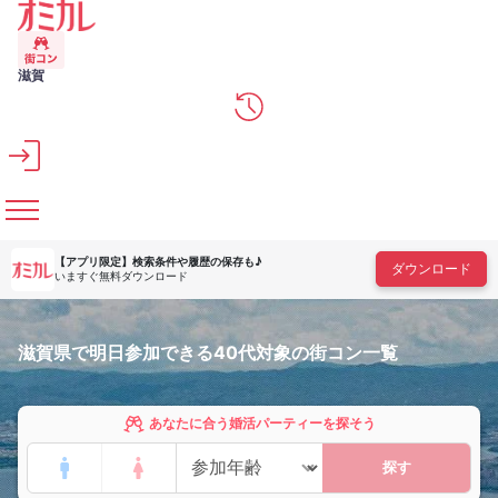
メインコンテンツへスキップ
滋賀
【アプリ限定】
検索条件や履歴の保存も♪
ダウンロード
いますぐ無料ダウンロード
滋賀県で明日参加できる40代対象の街コン一覧
あなたに合う婚活パーティーを探そう
探す