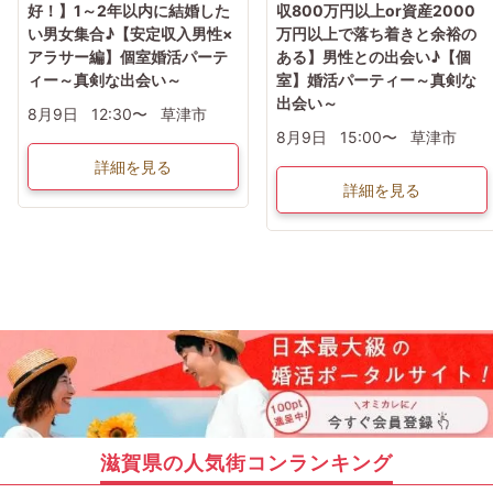
好！】1～2年以内に結婚した
収800万円以上or資産2000
い男女集合♪【安定収入男性×
万円以上で落ち着きと余裕の
アラサー編】個室婚活パーテ
ある】男性との出会い♪【個
ィー～真剣な出会い～
室】婚活パーティー～真剣な
出会い～
8月9日
12:30〜
草津市
8月9日
15:00〜
草津市
詳細を見る
詳細を見る
滋賀県の人気街コンランキング