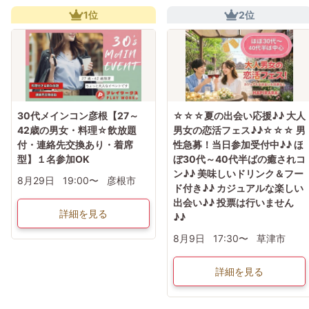
1位
2位
30代メインコン彦根【27～
☆☆☆夏の出会い応援♪♪ 大人
42歳の男女・料理☆飲放題
男女の恋活フェス♪♪☆☆☆ 男
付・連絡先交換あり・着席
性急募！当日参加受付中♪♪ ほ
型】１名参加OK
ぼ30代～40代半ばの癒されコ
ン♪♪ 美味しいドリンク＆フー
8月29日
19:00〜
彦根市
ド付き♪♪ カジュアルな楽しい
出会い♪♪ 投票は行いません
詳細を見る
♪♪
8月9日
17:30〜
草津市
詳細を見る