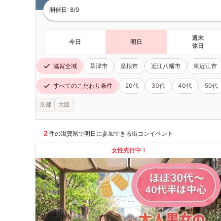
開催日: 8/9
週末
今日
明日
休日
滋賀全域
草津市
彦根市
近江八幡市
東近江市
すべてのこだわり条件
20代
30代
40代
50代
京都
大阪
2
件の滋賀県で明日に参加できる街コンイベント
女性先行中！