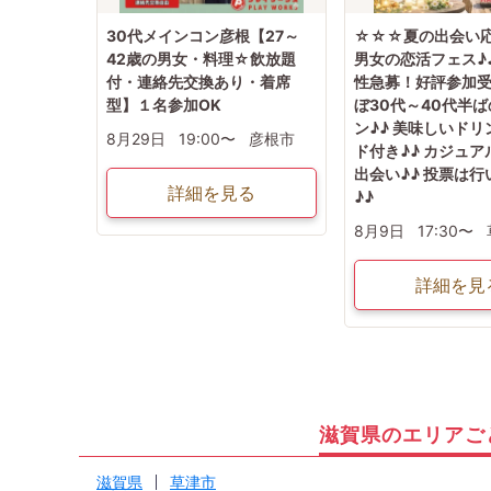
30代メインコン彦根【27～
☆☆☆夏の出会い応
42歳の男女・料理☆飲放題
男女の恋活フェス♪
付・連絡先交換あり・着席
性急募！好評参加受
型】１名参加OK
ぼ30代～40代半
ン♪♪ 美味しいド
8月29日
19:00〜
彦根市
ド付き♪♪ カジュ
出会い♪♪ 投票は行
詳細を見る
♪♪
8月9日
17:30〜
詳細を見
滋賀県のエリアご
滋賀県
草津市