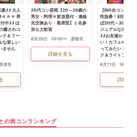
援♪♪ 大人
20代コン彦根【20～29歳の
【BIG合コン☆Mat
♪☆☆☆ 男
男女・料理☆飲放題付・連絡
性急募！好評参加受
付中♪♪ ほ
先交換あり・着席型】１名参
ぼ20代～30代半ば
ばの癒されコ
加も大歓迎
ジュアルな出会い
リンク＆フー
♪♪お友達から仲良
8月29日
19:00〜
彦根市
アルな楽しい
い！カフェや納涼
いません
ってみたい！美味
詳細を見る
ク＆ライトフード
草津市
8月11日
18:30〜
る
詳細を見
との街コンランキング