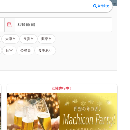
条件変更
8月9日(日)
大津市
長浜市
栗東市
個室
公務員
食事あり
女性先行中！