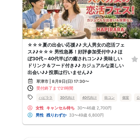
☆☆☆夏の出会い応援♪♪ 大人男女の恋活フェ
ス♪♪☆☆☆ 男性急募！好評参加受付中♪♪ ほ
ぼ30代～40代半ばの癒されコン♪♪ 美味しい
ドリンク＆フード付き♪♪ カジュアルな楽しい
出会い♪♪ 投票は行いません♪♪
草津市 | 8月9日(日) 17:30〜
受付終了まで21時間
ハピララ
30代向け
40代向け
街コン
個室
公
女性
キャンセル待ち
30〜46歳
2,700円
男性
残りわずか
33〜49歳
6,800円