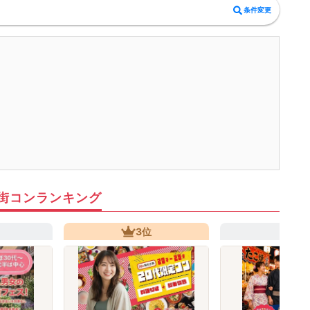
条件変更
街コンランキング
3位
4位