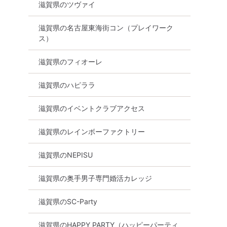
滋賀県のツヴァイ
ching】男
☆☆☆カジュアルな夏の恋活
☆☆☆男性急募！
付中♪♪ ほ
パーティー☆☆☆ 女性募集♪♪
席！好評参加受付中
滋賀県の名古屋東海街コン（プレイワーク
中心♪♪ カ
割引アト5席♪♪ 好評参加受付
社会人男性と恋を
ス）
パーティー
中♪♪ 休日のごほうび恋活｜
女性が集まる♪♪ 
くなりた
40代・50代の癒され合コン
♪♪ PLATINUM
滋賀県のフィオーレ
デートに行
♪♪ 美味しいドリンク＆フード
ーティー！
しいドリン
付き♪♪ 合コンスタイル
滋賀県のハピララ
8月9日
17:30〜
付
PARTY！カジュアルな楽しい
出会い♪♪ 投票は行いません
草津市
滋賀県のイベントクラブアクセス
詳細を
♪♪
8月11日
18:30〜
草津市
る
滋賀県のレインボーファクトリー
詳細を見る
滋賀県のNEPISU
滋賀県の奥手男子専門婚活カレッジ
滋賀県のSC-Party
滋賀県のHAPPY PARTY（ハッピーパーティ