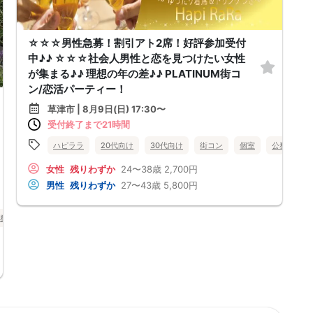
☆☆☆男性急募！割引アト2席！好評参加受付
中♪♪ ☆☆☆社会人男性と恋を見つけたい女性
が集まる♪♪ 理想の年の差♪♪ PLATINUM街コ
ン/恋活パーティー！
草津市 | 8月9日(日) 17:30〜
受付終了まで21時間
ハピララ
20代向け
30代向け
街コン
個室
公務員
女性
残りわずか
24〜38歳
2,700円
男性
残りわずか
27〜43歳
5,800円
務員
食事あり
滋賀県
草津市