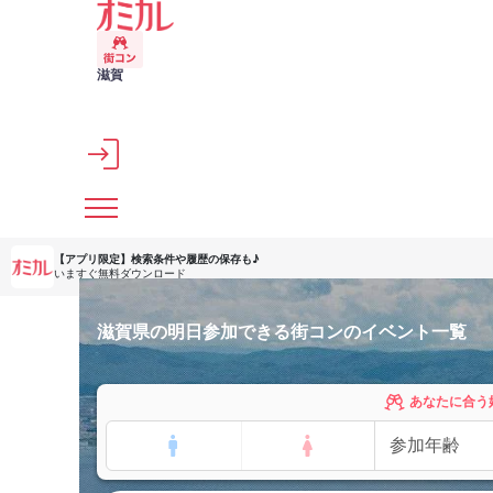
メインコンテンツへスキップ
滋賀
【アプリ限定】
検索条件や履歴の保存も♪
いますぐ無料ダウンロード
滋賀県の明日参加できる街コンのイベント一覧
あなたに合う