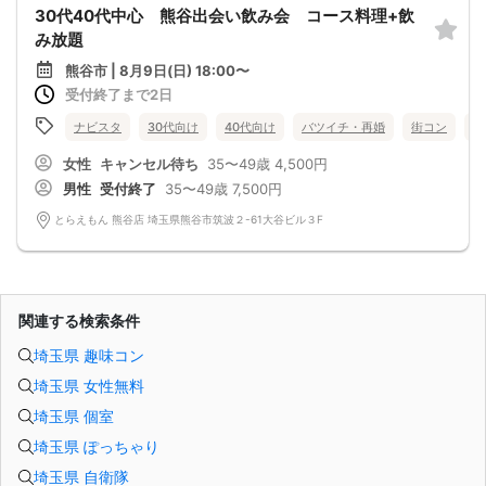
30代40代中心 熊谷出会い飲み会 コース料理+飲
み放題
熊谷市 | 8月9日(日) 18:00〜
受付終了まで2日
ナビスタ
30代向け
40代向け
バツイチ・再婚
街コン
食
女性
キャンセル待ち
35〜49歳
4,500円
男性
受付終了
35〜49歳
7,500円
とらえもん 熊谷店 埼玉県熊谷市筑波２-61大谷ビル３F
関連する検索条件
埼玉県 趣味コン
埼玉県 女性無料
埼玉県 個室
埼玉県 ぽっちゃり
埼玉県 自衛隊