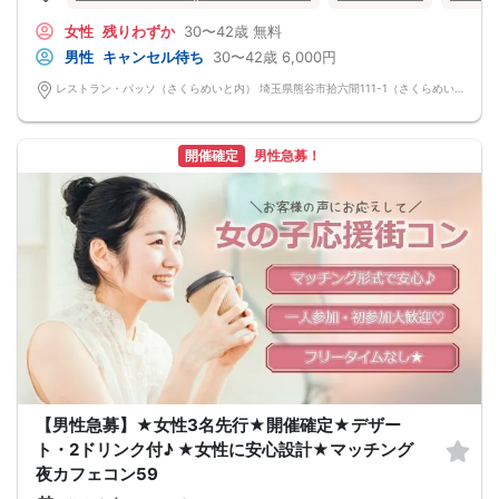
女性
残りわずか
30〜42歳
無料
男性
キャンセル待ち
30〜42歳
6,000円
レストラン・パッソ（さくらめいと内） 埼玉県熊谷市拾六間111-1（さくらめいと内）
開催確定
男性急募！
【男性急募】★女性3名先行★開催確定★デザー
ト・2ドリンク付♪ ★女性に安心設計★マッチング
夜カフェコン59