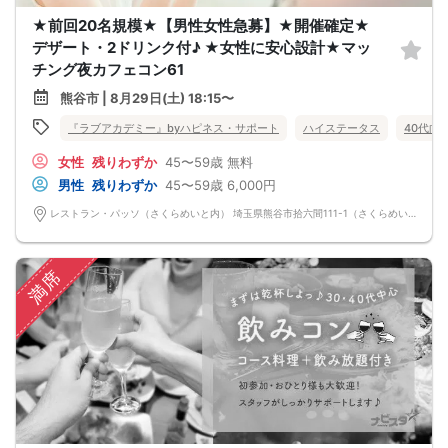
★前回20名規模★【男性女性急募】★開催確定★
デザート・2ドリンク付♪ ★女性に安心設計★マッ
チング夜カフェコン61
熊谷市 | 8月29日(土) 18:15〜
『ラブアカデミー』byハピネス・サポート
ハイステータス
40代向
女性
残りわずか
45〜59歳
無料
男性
残りわずか
45〜59歳
6,000円
レストラン・パッソ（さくらめいと内） 埼玉県熊谷市拾六間111-1（さくらめいと内）
満席