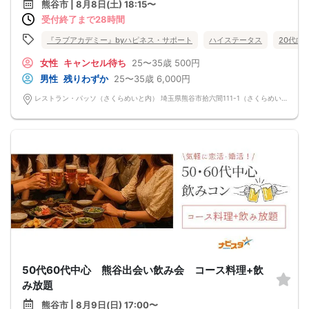
熊谷市 | 8月8日(土) 18:15〜
受付終了まで28時間
『ラブアカデミー』byハピネス・サポート
ハイステータス
20代向
女性
キャンセル待ち
25〜35歳
500円
男性
残りわずか
25〜35歳
6,000円
レストラン・パッソ（さくらめいと内） 埼玉県熊谷市拾六間111-1（さくらめいと内）
50代60代中心 熊谷出会い飲み会 コース料理+飲
み放題
熊谷市 | 8月9日(日) 17:00〜