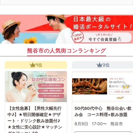
熊谷市の人気街コンランキング
1位
2位
【女性急募】【男性大幅先行
50代60代中心 熊谷出会い飲
中♪】★明日開催確定★デザ
み会 コース料理+飲み放題
ート・ドリンク飲み放題付♪
8月9日
17:00〜
熊谷市
★女性に安心設計★マッチン