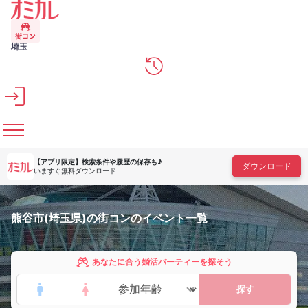
メインコンテンツへスキップ
埼玉
【アプリ限定】
検索条件や履歴の保存も♪
ダウンロード
いますぐ無料ダウンロード
熊谷市(埼玉県)の街コンのイベント一覧
あなたに合う婚活パーティーを探そう
探す