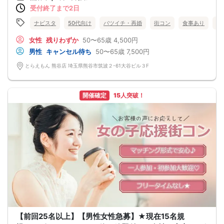
受付終了まで2日
ナビスタ
50代向け
バツイチ・再婚
街コン
食事あり
埼
女性
残りわずか
50〜65歳
4,500円
男性
キャンセル待ち
50〜65歳
7,500円
とらえもん 熊谷店 埼玉県熊谷市筑波２-61大谷ビル３F
開催確定
15人突破！
【前回25名以上】【男性女性急募】★現在15名規