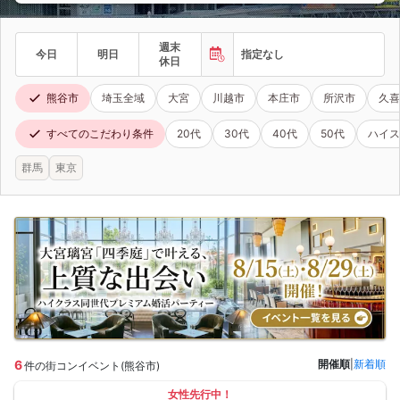
週末
今日
明日
指定なし
休日
熊谷市
埼玉全域
大宮
川越市
本庄市
所沢市
久喜
すべてのこだわり条件
20代
30代
40代
50代
ハイス
群馬
東京
6
開催順
|
新着順
件の街コンイベント(熊谷市)
女性先行中！