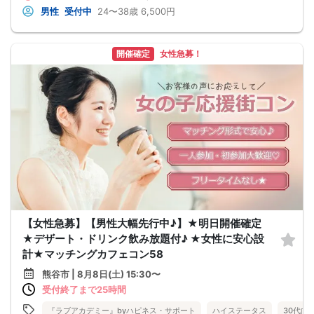
男性
受付中
24〜38歳
6,500円
開催確定
女性急募！
【女性急募】【男性大幅先行中♪】★明日開催確定
★デザート・ドリンク飲み放題付♪ ★女性に安心設
計★マッチングカフェコン58
熊谷市 | 8月8日(土) 15:30〜
受付終了まで25時間
『ラブアカデミー』byハピネス・サポート
ハイステータス
30代向