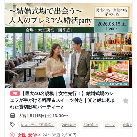
【最大40名規模｜女性先行！】結婚式場のシ
PR
ェフが手がける料理＆スイーツ付き｜光と緑に包ま
れた貸切邸宅パーティー♪
大宮 | 8月15日(土) 13:00〜
レストラン「四季庭」
20代向け
30代向け
街コン
食事あり
女性
受付中
24〜38歳
2,500円