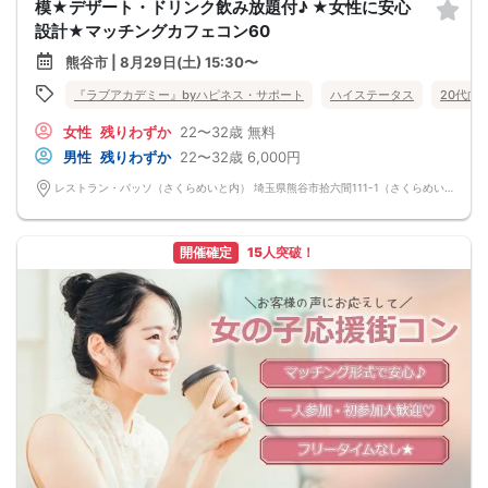
模★デザート・ドリンク飲み放題付♪ ★女性に安心
設計★マッチングカフェコン60
熊谷市 | 8月29日(土) 15:30〜
『ラブアカデミー』byハピネス・サポート
ハイステータス
20代向
女性
残りわずか
22〜32歳
無料
男性
残りわずか
22〜32歳
6,000円
レストラン・パッソ（さくらめいと内） 埼玉県熊谷市拾六間111-1（さくらめいと内）
開催確定
15人突破！